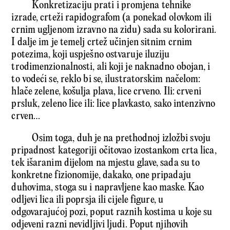
Konkretizaciju prati i promjena tehnike
izrade, crteži rapidografom (a ponekad olovkom ili
crnim ugljenom izravno na zidu) sada su kolorirani.
I dalje im je temelj crtež učinjen sitnim crnim
potezima, koji uspješno ostvaruje iluziju
trodimenzionalnosti, ali koji je naknadno obojan, i
to vodeći se, reklo bi se, ilustratorskim načelom:
hlače zelene, košulja plava, lice crveno. Ili: crveni
prsluk, zeleno lice ili: lice plavkasto, sako intenzivno
crven…
Osim toga, duh je na prethodnoj izložbi svoju
pripadnost kategoriji očitovao izostankom crta lica,
tek išaranim dijelom na mjestu glave, sada su to
konkretne fizionomije, dakako, one pripadaju
duhovima, stoga su i napravljene kao maske. Kao
odljevi lica ili poprsja ili cijele figure, u
odgovarajućoj pozi, poput raznih kostima u koje su
odjeveni razni nevidljivi ljudi. Poput njihovih