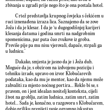
zbivanja u zgradi prije nego što je ona postala hotel.
Crtež predstavlja krupnog čovjeka s čekićem u
ruci iznenađena izraza lica. Saznajemo da se zove
Joža i da je klesar. I da je ‘u dugogodišnjoj karijeri
klesanja datuma i godina smrti na nadgrobnim
spomenicima, par puta čuo zvukove iz groba.
Previše pije pa mu nisu vjerovali, dapače, strpali ga
u ludnicu.’
Dakako, smjesta je jasno da je i Joža duh.
Moguće da je, s obzirom na izdvojenu poziciju i
tehniku izrade, upravo on izvor Klobučarevih
podataka, kao da mu je mentor, kao da njemu može
zahvaliti za mjesto noćnog portira… Reklo bi se, s
pravom, on i jest idealan nositelj konteksta, cijeli
život na groblju, zatim ludnica, zatim smrt, zatim
hotel… Sada je, konačno, u razgovoru s Klobučarem,
dobio priliku prenijeti svoje ogromno iskustvo.