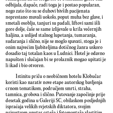
odbijala, dapače, radi toga je i postao popularan,
nego zato što su se duhovi bivših pacijenata
neprestano muvali uokolo, poput muha bez glave, i
smetali osoblju, tanjuri su padali, liftovi sami išli
gore dolje, čaše se same izlijevale u krila večernjih
haljina, a uslijed stalnog lupetanja, tumaranja,
sudaranja i slično, nije se moglo spavati, stoga je i
onim najvećim ljubiteljima dotičnog žanra uskoro
dosadio taj totalan kaos u Ludnici. Hotel je odavno
napušten i slučajan bi se prolaznik mogao upitati je
li ikad i bio otvoren.
Istinitu priču o neobičnom hotelu Klobučar
koristi kao narativ nove etape autorskog bavljenja
crnom tematikom, područjem smrti, straha,
tamnica, grobova i slično. Putovanje započinje prije
desetak godina u Galeriji SC, obilaskom posljednjih
ispraćaja velikih svjetskih diktatora, svojim
prisustvom unutar crteža i fotomontaža vlastitim