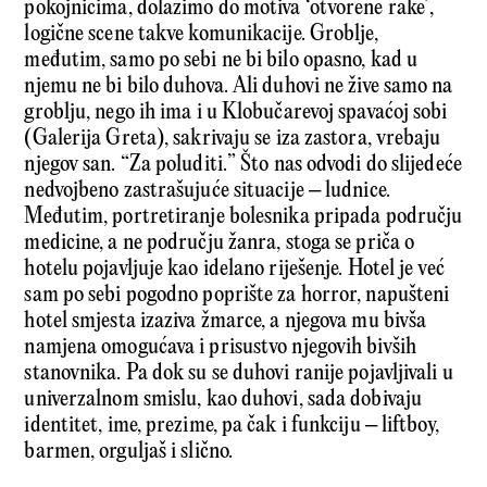
pokojnicima, dolazimo do motiva ‘otvorene rake’,
logične scene takve komunikacije. Groblje,
međutim, samo po sebi ne bi bilo opasno, kad u
njemu ne bi bilo duhova. Ali duhovi ne žive samo na
groblju, nego ih ima i u Klobučarevoj spavaćoj sobi
(Galerija Greta), sakrivaju se iza zastora, vrebaju
njegov san. “Za poluditi.” Što nas odvodi do slijedeće
nedvojbeno zastrašujuće situacije – ludnice.
Međutim, portretiranje bolesnika pripada području
medicine, a ne području žanra, stoga se priča o
hotelu pojavljuje kao idelano riješenje. Hotel je već
sam po sebi pogodno poprište za horror, napušteni
hotel smjesta izaziva žmarce, a njegova mu bivša
namjena omogućava i prisustvo njegovih bivših
stanovnika. Pa dok su se duhovi ranije pojavljivali u
univerzalnom smislu, kao duhovi, sada dobivaju
identitet, ime, prezime, pa čak i funkciju – liftboy,
barmen, orguljaš i slično.