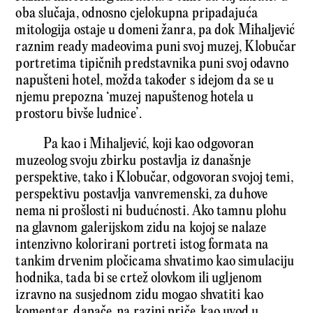
oba slučaja, odnosno cjelokupna pripadajuća
mitologija ostaje u domeni žanra, pa dok Mihaljević
raznim ready madeovima puni svoj muzej, Klobučar
portretima tipičnih predstavnika puni svoj odavno
napušteni hotel, možda također s idejom da se u
njemu prepozna ‘muzej napuštenog hotela u
prostoru bivše ludnice’.
Pa kao i Mihaljević, koji kao odgovoran
muzeolog svoju zbirku postavlja iz današnje
perspektive, tako i Klobučar, odgovoran svojoj temi,
perspektivu postavlja vanvremenski, za duhove
nema ni prošlosti ni budućnosti. Ako tamnu plohu
na glavnom galerijskom zidu na kojoj se nalaze
intenzivno kolorirani portreti istog formata na
tankim drvenim pločicama shvatimo kao simulaciju
hodnika, tada bi se crtež olovkom ili ugljenom
izravno na susjednom zidu mogao shvatiti kao
komentar, dapače, na razini priče, kao uvod u