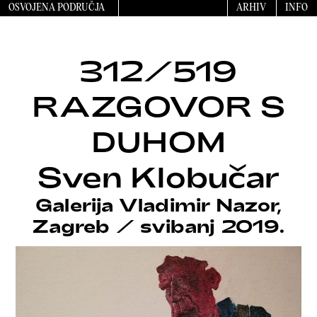
OSVOJENA PODRUČJA
ARHIV
INFO
312/519
RAZGOVOR S
DUHOM
Sven Klobučar
Galerija Vladimir Nazor,
Zagreb
/
svibanj 2019.