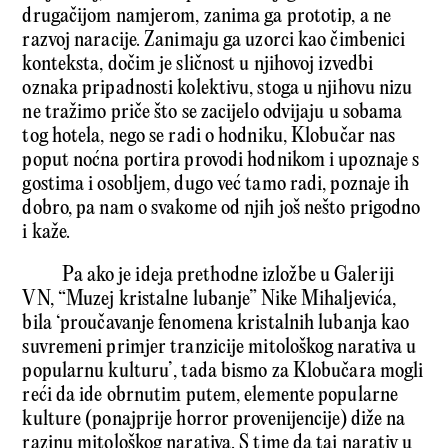
drugačijom namjerom, zanima ga prototip, a ne
razvoj naracije. Zanimaju ga uzorci kao čimbenici
konteksta, dočim je sličnost u njihovoj izvedbi
oznaka pripadnosti kolektivu, stoga u njihovu nizu
ne tražimo priče što se zacijelo odvijaju u sobama
tog hotela, nego se radi o hodniku, Klobučar nas
poput noćna portira provodi hodnikom i upoznaje s
gostima i osobljem, dugo već tamo radi, poznaje ih
dobro, pa nam o svakome od njih još nešto prigodno
i kaže.
Pa ako je ideja prethodne izložbe u Galeriji
VN, “Muzej kristalne lubanje” Nike Mihaljevića,
bila ‘proučavanje fenomena kristalnih lubanja kao
suvremeni primjer tranzicije mitološkog narativa u
popularnu kulturu’, tada bismo za Klobučara mogli
reći da ide obrnutim putem, elemente popularne
kulture (ponajprije horror provenijencije) diže na
razinu mitološkog narativa. S time da taj narativ u