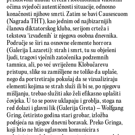
očima svjedoči autentičnosti situacije, odnosno
konačnosti njihove smrti. Zatim se bavi Causescuom
(Nagrada THT), kao jednim od najbizarnijih
članova diktatorskog kluba, serijom crteža i
tekstova ‘izvađenih’ iz njegova osobna dnevnika.
Područje se širi na osnovne elemente horrora
(Galerija Lazareti): strah i smrt, tu su obješeni
ljudi, tragovi vječnih zatočenika podzemnih
tamnica, ali, po već uvriježenu Klobučarevu
pristupu, slike su zamišljene ne toliko da uplaše,
nego da portretiraju pokušaj da se vizualiziraju
elementi kojima se strah služi ili bi se, po njegovu
mišljanju, trebao služiti ako želi efikasno uplašiti
čovjeka. U to se posve uklapaju i groblja, stoga na
red dolazi i glavni lik (Galerija Greta) – Wolfgang
Gring, četiristo godina stari grobar, izložba
podsjeća na njegov dnevni boravak. Preko Gringa,
koji htio ne htio uglavnom komunicira s