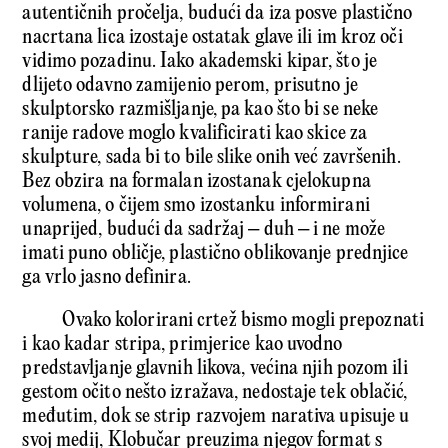
autentičnih pročelja, budući da iza posve plastično
nacrtana lica izostaje ostatak glave ili im kroz oči
vidimo pozadinu. Iako akademski kipar, što je
dlijeto odavno zamijenio perom, prisutno je
skulptorsko razmišljanje, pa kao što bi se neke
ranije radove moglo kvalificirati kao skice za
skulpture, sada bi to bile slike onih već završenih.
Bez obzira na formalan izostanak cjelokupna
volumena, o čijem smo izostanku informirani
unaprijed, budući da sadržaj – duh – i ne može
imati puno obličje, plastično oblikovanje prednjice
ga vrlo jasno definira.
Ovako kolorirani crtež bismo mogli prepoznati
i kao kadar stripa, primjerice kao uvodno
predstavljanje glavnih likova, većina njih pozom ili
gestom očito nešto izražava, nedostaje tek oblačić,
međutim, dok se strip razvojem narativa upisuje u
svoj medij, Klobučar preuzima njegov format s