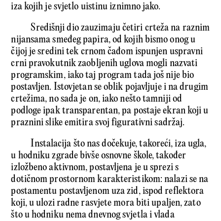
iza kojih je svjetlo uistinu iznimno jako.
Središnji dio zauzimaju četiri crteža na raznim
nijansama smeđeg papira, od kojih bismo onog u
čijoj je sredini tek crnom čađom ispunjen uspravni
crni pravokutnik zaobljenih uglova mogli nazvati
programskim, iako taj program tada još nije bio
postavljen. Istovjetan se oblik pojavljuje i na drugim
crtežima, no sada je on, iako nešto tamniji od
podloge ipak transparentan, pa postaje ekran koji u
praznini slike emitira svoj figurativni sadržaj.
Instalacija što nas dočekuje, takoreći, iza ugla,
u hodniku zgrade bivše osnovne škole, također
izložbeno aktivnom, postavljena je u sprezi s
dotičnom prostornom karakteristikom: nalazi se na
postamentu postavljenom uza zid, ispod reflektora
koji, u ulozi radne rasvjete mora biti upaljen, zato
što u hodniku nema dnevnog svjetla i vlada