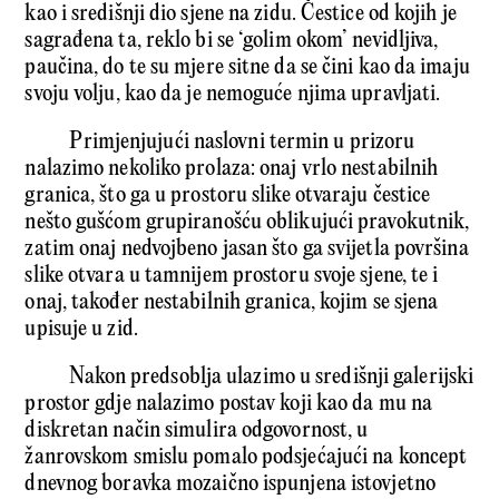
kao i središnji dio sjene na zidu. Čestice od kojih je
sagrađena ta, reklo bi se ‘golim okom’ nevidljiva,
paučina, do te su mjere sitne da se čini kao da imaju
svoju volju, kao da je nemoguće njima upravljati.
Primjenjujući naslovni termin u prizoru
nalazimo nekoliko prolaza: onaj vrlo nestabilnih
granica, što ga u prostoru slike otvaraju čestice
nešto gušćom grupiranošću oblikujući pravokutnik,
zatim onaj nedvojbeno jasan što ga svijetla površina
slike otvara u tamnijem prostoru svoje sjene, te i
onaj, također nestabilnih granica, kojim se sjena
upisuje u zid.
Nakon predsoblja ulazimo u središnji galerijski
prostor gdje nalazimo postav koji kao da mu na
diskretan način simulira odgovornost, u
žanrovskom smislu pomalo podsjećajući na koncept
dnevnog boravka mozaično ispunjena istovjetno