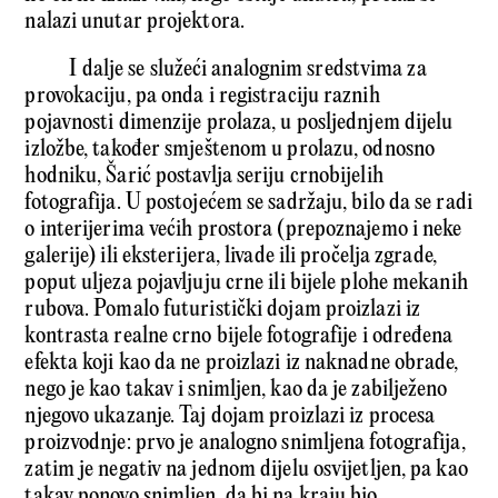
nalazi unutar projektora.
I dalje se služeći analognim sredstvima za
provokaciju, pa onda i registraciju raznih
pojavnosti dimenzije prolaza, u posljednjem dijelu
izložbe, također smještenom u prolazu, odnosno
hodniku, Šarić postavlja seriju crnobijelih
fotografija. U postojećem se sadržaju, bilo da se radi
o interijerima većih prostora (prepoznajemo i neke
galerije) ili eksterijera, livade ili pročelja zgrade,
poput uljeza pojavljuju crne ili bijele plohe mekanih
rubova. Pomalo futuristički dojam proizlazi iz
kontrasta realne crno bijele fotografije i određena
efekta koji kao da ne proizlazi iz naknadne obrade,
nego je kao takav i snimljen, kao da je zabilježeno
njegovo ukazanje. Taj dojam proizlazi iz procesa
proizvodnje: prvo je analogno snimljena fotografija,
zatim je negativ na jednom dijelu osvijetljen, pa kao
takav ponovo snimljen, da bi na kraju bio