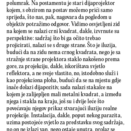
polumrak. Na postamentu je stari dijaprojektor
kojem, s obzirom na postav možemo prići samo
sprijeda, što nas, pak, nagovara da pogledom u
objektiv potražimo odgovor. Vidimo osvjetljeni zid
na kojem se nalazi crni kvadrat, dakle, izvrnute su
perspektive: sadržaj što bi ga očito trebao
projicirati, nalazi se s druge strane. Što je iluzija,
budući da na zidu nema crnog kvadrata, nego je sa
stražnje strane projektora staklo nakošeno prema
gore, za projekciju, dakle, iskorištava svjetlo
reflektora, a ne svoje vlastito, no, istodobno služi i
kao projekciona ploha, budući da se na mjestu gdje
inače dolazi dijapozitiv, sada nalazi stakalce na
kojem je zalijepljen mali metalni kvadrat, a između
njega i stakla na kraju, još su i dvije leće što
povećavaju njegov prikaz stvarajući iluziju realne
projekcije. Instalacija, dakle, poput nekog parazita,
uzima postojeće svjetlo za predstavku svog sadržaja,
no on ne izlazi van, nego ostaje unutra, prolaz se