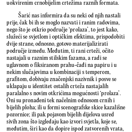
uokvirenim crnobijelim crtežima raznih formata.
Šarić nas informira da su neki od njih nastali
prije, čak bi ih se moglo nazvati i ranim radovima,
nego što je otkrio područje ‘prolaza’, to jest kako,
služeći se svjetlom i optičkim efektima, prispodobiti
dvije strane, odnosno, gotovo materijalizirati
područje između. Međutim, ti rani crteži, očito
nastajali u raznim stilskim fazama, a radi se
uglavnom o fiksiranom prahu-čađi na papiru i u
nekim slučajevima u kombinaciji s temperom,
grafitom, dobivaju značenjski nazivnik i posve se
uklapaju u identitet ostalih crteža nastajalih
paralalno s novim otkrićima mogućnosti ‘prolaza’.
Oni su pronađeni tek načelnim odnosom crnih i
bijelih ploha; ili u formi scenografske skice kazališne
pozornice; ili pak pojavom bijelih dijelova usred
sivih zona što izgledaju kao izvori svjetla, koje se,
međutim, širi kao da dopire ispod zatvorenih vrata,