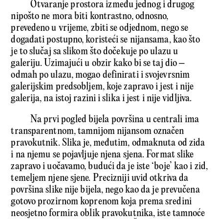
Otvaranje prostora između jednog i drugog
nipošto ne mora biti kontrastno, odnosno,
prevedeno u vrijeme, zbiti se odjednom, nego se
događati postupno, koristeći se nijansama, kao što
je to slučaj sa slikom što dočekuje po ulazu u
galeriju. Uzimajući u obzir kako bi se taj dio –
odmah po ulazu, mogao definirati i svojevrsnim
galerijskim predsobljem, koje zapravo i jest i nije
galerija, na istoj razini i slika i jest i nije vidljiva.
Na prvi pogled bijela površina u centrali ima
transparentnom, tamnijom nijansom označen
pravokutnik. Slika je, međutim, odmaknuta od zida
i na njemu se pojavljuje njena sjena. Format slike
zapravo i uočavamo, budući da je iste ‘boje’ kao i zid,
temeljem njene sjene. Precizniji uvid otkriva da
površina slike nije bijela, nego kao da je prevučena
gotovo prozirnom koprenom koja prema sredini
neosjetno formira oblik pravokutnika, iste tamnoće