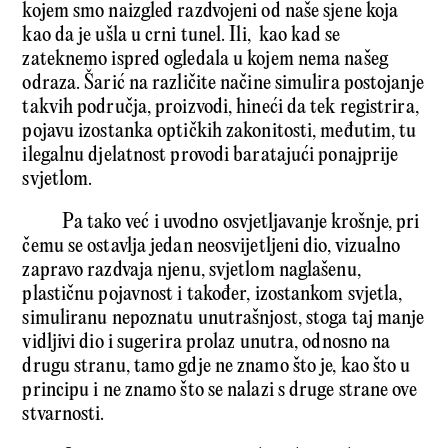
kojem smo naizgled razdvojeni od naše sjene koja
kao da je ušla u crni tunel. Ili, kao kad se
zateknemo ispred ogledala u kojem nema našeg
odraza. Šarić na različite načine simulira postojanje
takvih područja, proizvodi, hineći da tek registrira,
pojavu izostanka optičkih zakonitosti, međutim, tu
ilegalnu djelatnost provodi baratajući ponajprije
svjetlom.
Pa tako već i uvodno osvjetljavanje krošnje, pri
čemu se ostavlja jedan neosvijetljeni dio, vizualno
zapravo razdvaja njenu, svjetlom naglašenu,
plastičnu pojavnost i također, izostankom svjetla,
simuliranu nepoznatu unutrašnjost, stoga taj manje
vidljivi dio i sugerira prolaz unutra, odnosno na
drugu stranu, tamo gdje ne znamo što je, kao što u
principu i ne znamo što se nalazi s druge strane ove
stvarnosti.