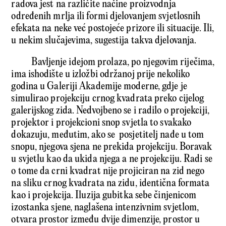
radova jest na različite načine proizvodnja
određenih mrlja ili formi djelovanjem svjetlosnih
efekata na neke već postojeće prizore ili situacije. Ili,
u nekim slučajevima, sugestija takva djelovanja.
Bavljenje idejom prolaza, po njegovim riječima,
ima ishodište u izložbi održanoj prije nekoliko
godina u Galeriji Akademije moderne, gdje je
simulirao projekciju crnog kvadrata preko cijelog
galerijskog zida. Nedvojbeno se i radilo o projekciji,
projektor i projekcioni snop svjetla to svakako
dokazuju, međutim, ako se posjetitelj nađe u tom
snopu, njegova sjena ne prekida projekciju. Boravak
u svjetlu kao da ukida njega a ne projekciju. Radi se
o tome da crni kvadrat nije projiciran na zid nego
na sliku crnog kvadrata na zidu, identična formata
kao i projekcija. Iluzija gubitka sebe činjenicom
izostanka sjene, naglašena intenzivnim svjetlom,
otvara prostor između dvije dimenzije, prostor u