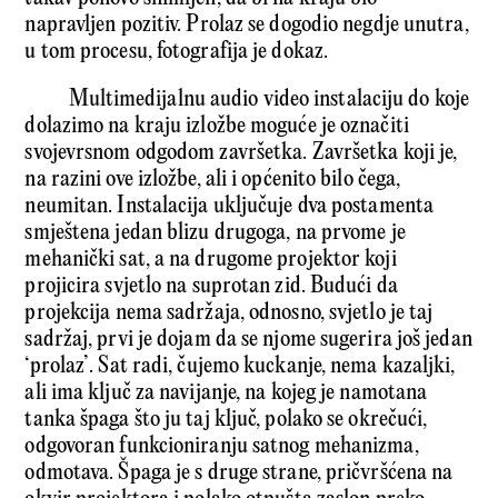
napravljen pozitiv. Prolaz se dogodio negdje unutra,
u tom procesu, fotografija je dokaz.
Multimedijalnu audio video instalaciju do koje
dolazimo na kraju izložbe moguće je označiti
svojevrsnom odgodom završetka. Završetka koji je,
na razini ove izložbe, ali i općenito bilo čega,
neumitan. Instalacija uključuje dva postamenta
smještena jedan blizu drugoga, na prvome je
mehanički sat, a na drugome projektor koji
projicira svjetlo na suprotan zid. Budući da
projekcija nema sadržaja, odnosno, svjetlo je taj
sadržaj, prvi je dojam da se njome sugerira još jedan
‘prolaz’. Sat radi, čujemo kuckanje, nema kazaljki,
ali ima ključ za navijanje, na kojeg je namotana
tanka špaga što ju taj ključ, polako se okrečući,
odgovoran funkcioniranju satnog mehanizma,
odmotava. Špaga je s druge strane, pričvršćena na