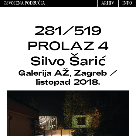
OSVOJENA PODRUČJA
ARHIV
INFO
281/519
PROLAZ 4
Silvo Šarić
Galerija AŽ, Zagreb
/
listopad 2018.