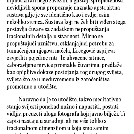
hipnotiziran nego zavezan, u gustoj isprepletenosti
nevidljivih spona prepoznaje naznake apstraktna
sustava gdje je sve identično kao i ovdje, osim
nekoliko sitnica. Sustava koji ne želi biti viđen stoga
postavlja čuvare sa zadatkom nepropuštanja
iracionalnih detalja u stvarnost. Mirno se
prepuštajući uzništvu, otklanjajući potrebu za
tumačenjem njegova načela, Ercegović uspijeva
osvjetliti pojedine niti. Te uhvaćene sitnice,
zaboravljene mrvice promakle čuvarima, predlaže
kao opipljive dokaze postojanja tog drugog svijeta,
svijeta što se u međuvremenu iz zatočeništva
premetnuo u utočište.
Naravno da je to utočište, takvo meditativno
stanje svijesti ponekad nužno i napustiti, postati
vidljiv, preuzeti ulogu fotografa koji javno bilježi. Ti
zapisi nastaju u suradnji, ali ne više toliko s
iracionalnom dimenzijom u koju smo samim