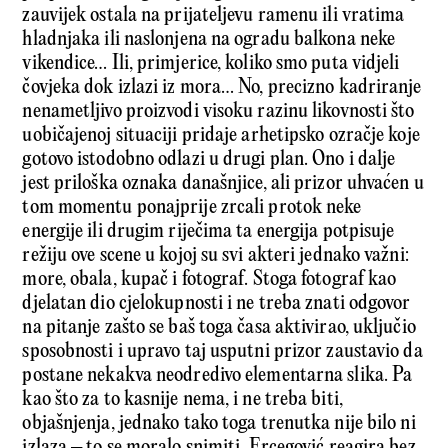
zauvijek ostala na prijateljevu ramenu ili vratima
hladnjaka ili naslonjena na ogradu balkona neke
vikendice… Ili, primjerice, koliko smo puta vidjeli
čovjeka dok izlazi iz mora… No, precizno kadriranje
nenametljivo proizvodi visoku razinu likovnosti što
uobičajenoj situaciji pridaje arhetipsko ozračje koje
gotovo istodobno odlazi u drugi plan. Ono i dalje
jest priloška oznaka današnjice, ali prizor uhvaćen u
tom momentu ponajprije zrcali protok neke
energije ili drugim riječima ta energija potpisuje
režiju ove scene u kojoj su svi akteri jednako važni:
more, obala, kupač i fotograf. Stoga fotograf kao
djelatan dio cjelokupnosti i ne treba znati odgovor
na pitanje zašto se baš toga časa aktivirao, uključio
sposobnosti i upravo taj usputni prizor zaustavio da
postane nekakva neodredivo elementarna slika. Pa
kao što za to kasnije nema, i ne treba biti,
objašnjenja, jednako tako toga trenutka nije bilo ni
izlaza – to se moralo snimiti. Ercegović reagira bez