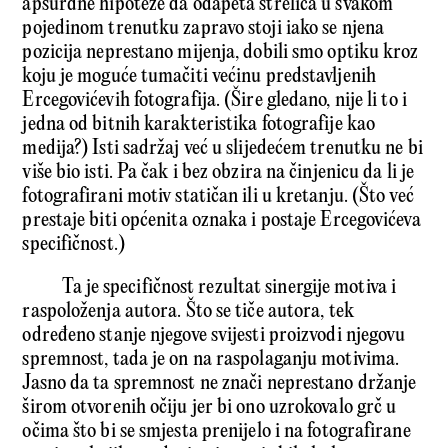
apsurdne hipoteze da odapeta strelica u svakom
pojedinom trenutku zapravo stoji iako se njena
pozicija neprestano mijenja, dobili smo optiku kroz
koju je moguće tumačiti većinu predstavljenih
Ercegovićevih fotografija. (Šire gledano, nije li to i
jedna od bitnih karakteristika fotografije kao
medija?) Isti sadržaj već u slijedećem trenutku ne bi
više bio isti. Pa čak i bez obzira na činjenicu da li je
fotografirani motiv statičan ili u kretanju. (Što već
prestaje biti općenita oznaka i postaje Ercegovićeva
specifičnost.)
Ta je specifičnost rezultat sinergije motiva i
raspoloženja autora. Što se tiče autora, tek
određeno stanje njegove svijesti proizvodi njegovu
spremnost, tada je on na raspolaganju motivima.
Jasno da ta spremnost ne znači neprestano držanje
širom otvorenih očiju jer bi ono uzrokovalo grč u
očima što bi se smjesta prenijelo i na fotografirane