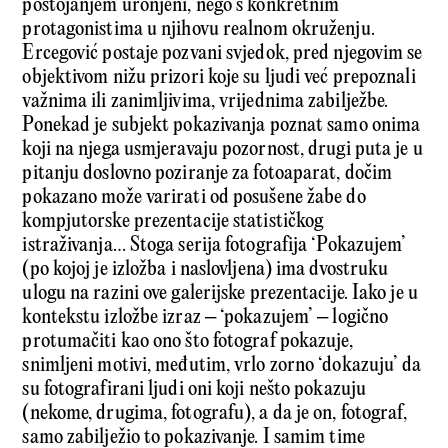
postojanjem uronjeni, nego s konkretnim
protagonistima u njihovu realnom okruženju.
Ercegović postaje pozvani svjedok, pred njegovim se
objektivom nižu prizori koje su ljudi već prepoznali
važnima ili zanimljivima, vrijednima zabilježbe.
Ponekad je subjekt pokazivanja poznat samo onima
koji na njega usmjeravaju pozornost, drugi puta je u
pitanju doslovno poziranje za fotoaparat, dočim
pokazano može varirati od posušene žabe do
kompjutorske prezentacije statističkog
istraživanja… Stoga serija fotografija ‘Pokazujem’
(po kojoj je izložba i naslovljena) ima dvostruku
ulogu na razini ove galerijske prezentacije. Iako je u
kontekstu izložbe izraz – ‘pokazujem’ – logično
protumačiti kao ono što fotograf pokazuje,
snimljeni motivi, međutim, vrlo zorno ‘dokazuju’ da
su fotografirani ljudi oni koji nešto pokazuju
(nekome, drugima, fotografu), a da je on, fotograf,
samo zabilježio to pokazivanje. I samim time