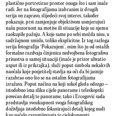
plastično portretirao prostor onoga što i sam inače
radi. Jer na fotografijama izabranim iz drugih
serija on zapravo, slijedeći svoj interes, također
pokazuje, prst zamjenjuje objektivom usmjerujući
našu pozornost na motive ili situacije koje su njemu
zaokupile pažnju. A koje same po sebi možda nisu, u
sadržajnom smislu, toliko eksplicitne. Iz tog razloga
serija fotografija ‘Pokazujem’, osim što ju od ostalih
formalno razdvaja činjenica nedvojbena fotografova
prisustva u samoj situaciji (inače je prizor uhvatio
usput ili iz prikrajka), služi poput simbola nekakvih
naočala koje posjetitelj stavlja na oči da bi jasnije
razabrao ono što se na ostalim fotografijama
izražava. Poput načina na koji sokol gleda odozgo –
istodobno ima sliku cijele panorame i teleskopski
povećan detalj te panorame, tako i Ercegović sada
predstavlja sveukupnost svoga fotografskog
doživljaja istodobno fokusirajući detalj kojeg nudi
kao načelo razumijevanja te cjelokupnosti.