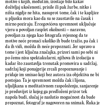
motive s kojih, međutim, izostaje bilo kakav
doživljaj ukočenosti, prisile ili pak žurbe, nitko i
ništa nigdje ne hita, nasuprot tome, čak i te kapljice
u pljusku mora kao da su se zaustavile na časak i
mirno poziraju. Ercegovićeva spremnost uključuje
vjeru u povoljan rasplet okolnosti – naravno,
povoljan za njega kao fotografa svjesnog da te
motive neće pronaći ukoliko ih bude tražio, pa čak i
da ih vidi, možda ih neće prepoznati. Jer upravo u
tome i jest ključna značajka, prizori sami po sebi ni
po čemu nisu spektakularni, njihova ih izolacija u
kadar što zaustavlja trenutak promovira u sadržaj,
sadržaj koji ponajprije zrcali prepoznavanje i
pridaje im smisao koji bez autora iza objektiva ne bi
postojao. Ta je spremnost možda čak i lijena,
uljuljkana u meditativnom raspoloženju, sanjarenje
je preduvijet iz kojeg ga predloženi prizor tek
napola budi, slučaj je naslutio mogućnost da bude
prepoznat, fotograf je nagovoren na snimak. Ruka je