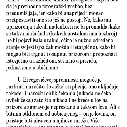
da je prethodno fotografski vrebao, bez
predumišljaja, jer kako bi unaprijed i mogao
pretpostaviti ono što još ne postoji. No, kako mu
uprizorenja takvih malenkosti ne bi promakla, kako
se takva mala čuda (kakvih uostalom ima bezbroj)
ne bi pojavljivala uzalud, očito je nužno određeno
stanje svijesti (pa čak možda i letargično), kako bi
mogao biti trgnut i osupnut prizorom i prepoznati
istovjetno u različitom, stvarno u prividu,
jedinstveno u običnome.
U Ercegovićevoj spremnosti moguće je
razbrati naročito ‘lovačko’ strpljenje, ono uključuje
također i naročiti oblik čekanja (nikada ne čeka i
uvijek čeka) zato što nikada i ne kreće u lov na
prizore a zapravo je neprestano u takvom lovu. Ali s
bitnim otklonom od uobičajenog – on je lovina, on
pristaje biti uhvaćen u njihovu mrežu. Više