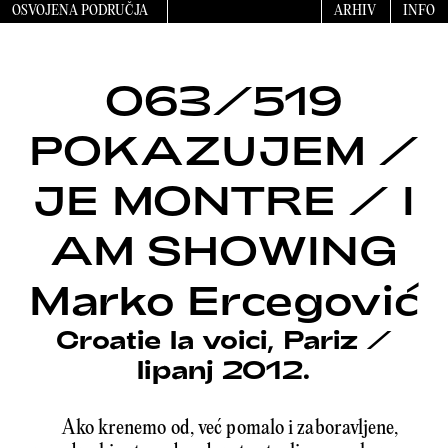
OSVOJENA PODRUČJA
ARHIV
INFO
063/519
POKAZUJEM /
JE MONTRE / I
AM SHOWING
Marko Ercegović
Croatie la voici, Pariz
/
lipanj 2012.
Ako krenemo od, već pomalo i zaboravljene,