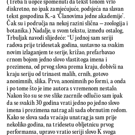
(Treba li uopće spomenuti da tekst tonom vrlo
diskretno, no ipak zamjećujuće, podsjeća na slavan
tekst gospodina K.-a ‘Članovima jedne akademije’.
Čak su i područja na nekoj razini slična – zoologija i
botanika.) Nadalje, u svom tekstu, između ostalog,
Trbuljak navodi slijedeće: “U jednoj sam seriji
radova prije tridesetak godina, sustavno sa svakim
novim izlaganjem te serije, križao, prefarbavao
crnom bojom jedno slovo vlastitoga imena i
prezimena, od prvog slova prema kraju, dobivši na
kraju seriju od trinaest malih, crnih, gotovo
anonimnih, slika. Prvo, anonimnih po formi, a onda
i po tome što je ime autora s vremenom nestalo.
Nakon što su se sve slike zacrnile odlučio sam ipak
da se svakih 30 godina vrati jedno po jedno slovo
imena i prezimena natrag ali sada obrnutim redom.
Kako se slova sada vraćaju unatrag ja sam prije
nekoliko godina, na tridesetu obljetnicu prvog
performansa, upravo vratio seriji slovo K svoga