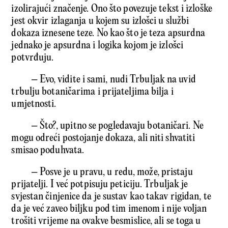
izolirajući značenje. Ono što povezuje tekst i izloške
jest okvir izlaganja u kojem su izlošci u službi
dokaza iznesene teze. No kao što je teza apsurdna
jednako je apsurdna i logika kojom je izlošci
potvrđuju.
– Evo, vidite i sami, nudi Trbuljak na uvid
trbulju botaničarima i prijateljima bilja i
umjetnosti.
– Što?, upitno se pogledavaju botaničari. Ne
mogu odreći postojanje dokaza, ali niti shvatiti
smisao poduhvata.
– Posve je u pravu, u redu, može, pristaju
prijatelji. I već potpisuju peticiju. Trbuljak je
svjestan činjenice da je sustav kao takav rigidan, te
da je već zaveo biljku pod tim imenom i nije voljan
trošiti vrijeme na ovakve besmislice, ali se toga u