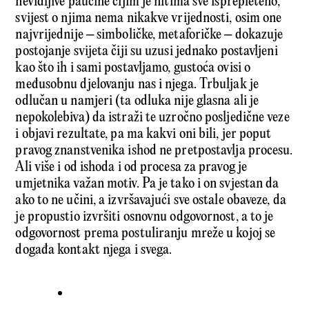
nevidljive paučine čijim je nitima sve isprepleteno,
svijest o njima nema nikakve vrijednosti, osim one
najvrijednije – simboličke, metaforičke – dokazuje
postojanje svijeta čiji su uzusi jednako postavljeni
kao što ih i sami postavljamo, gustoća ovisi o
međusobnu djelovanju nas i njega. Trbuljak je
odlučan u namjeri (ta odluka nije glasna ali je
nepokolebiva) da istraži te uzročno posljedične veze
i objavi rezultate, pa ma kakvi oni bili, jer poput
pravog znanstvenika ishod ne pretpostavlja procesu.
Ali više i od ishoda i od procesa za pravog je
umjetnika važan motiv. Pa je tako i on svjestan da
ako to ne učini, a izvršavajući sve ostale obaveze, da
je propustio izvršiti osnovnu odgovornost, a to je
odgovornost prema postuliranju mreže u kojoj se
događa kontakt njega i svega.