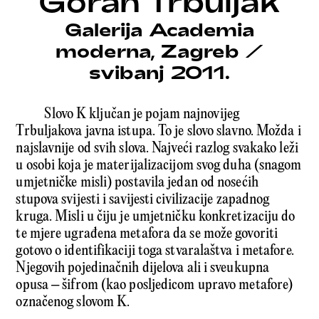
Goran Trbuljak
Galerija Academia
moderna, Zagreb
/
svibanj 2011.
Slovo K ključan je pojam najnovijeg
Trbuljakova javna istupa. To je slovo slavno. Možda i
najslavnije od svih slova. Najveći razlog svakako leži
u osobi koja je materijalizacijom svog duha (snagom
umjetničke misli) postavila jedan od nosećih
stupova svijesti i savijesti civilizacije zapadnog
kruga. Misli u čiju je umjetničku konkretizaciju do
te mjere ugrađena metafora da se može govoriti
gotovo o identifikaciji toga stvaralaštva i metafore.
Njegovih pojedinačnih dijelova ali i sveukupna
opusa – šifrom (kao posljedicom upravo metafore)
označenog slovom K.