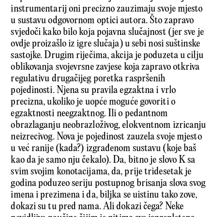
instrumentarij oni precizno zauzimaju svoje mjesto
u sustavu odgovornom optici autora. Što zapravo
svjedoči kako bilo koja pojavna slučajnost (jer sve je
ovdje proizašlo iz igre slučaja) u sebi nosi suštinske
sastojke. Drugim riječima, akcija je poduzeta u cilju
oblikovanja svojevrsne zavjese koja zapravo otkriva
regulativu drugačijeg poretka raspršenih
pojedinosti. Njena su pravila egzaktna i vrlo
precizna, ukoliko je uopće moguće govoriti o
egzaktnosti neegzaktnog. Ili o pedantnom
obrazlaganju neobrazloživog, elokventnom izricanju
neizrecivog. Nova je pojedinost zauzela svoje mjesto
u već ranije (kada?) izgrađenom sustavu (koje baš
kao da je samo nju čekalo). Da, bitno je slovo K sa
svim svojim konotacijama, da, prije tridesetak je
godina poduzeo seriju postupnog brisanja slova svog
imena i prezimena i da, biljka se uistinu tako zove,
dokazi su tu pred nama. Ali dokazi čega? Neke