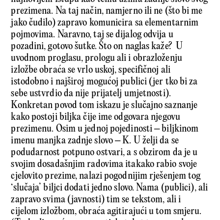
prezimena. Na taj način, namjerno ili ne (što bi me
jako čudilo) zapravo komunicira sa elementarnim
pojmovima. Naravno, taj se dijalog odvija u
pozadini, gotovo šutke. Što on naglas kaže? U
uvodnom proglasu, prologu ali i obrazloženju
izložbe obraća se vrlo uskoj, specifičnoj ali
istodobno i najširoj mogućoj publici (jer tko bi za
sebe ustvrdio da nije prijatelj umjetnosti).
Konkretan povod tom iskazu je slučajno saznanje
kako postoji biljka čije ime odgovara njegovu
prezimenu. Osim u jednoj pojedinosti – biljkinom
imenu manjka zadnje slovo – K. U želji da se
podudarnost potpuno ostvari, a s obzirom da je u
svojim dosadašnjim radovima itakako rabio svoje
cjelovito prezime, nalazi pogodnijim rješenjem tog
‘slučaja’ biljci dodati jedno slovo. Nama (publici), ali
zapravo svima (javnosti) tim se tekstom, ali i
cijelom izložbom, obraća agitirajući u tom smjeru.