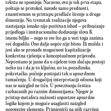
tekstu ne spominje. Naravno, ovo je tek prva etapa,
poštuje se protokol, navode samo prednosti,
znanstvenom se pristupu predlaže širenje u druge
dimenzije. No, trenutak realizacije njegova
nastojanja ionako nije pozitivan ishod – prihvaćanje
prijedloga i institucionalno dodavanje slova K
imenu biljke – nego se sve što ga u vezi toga zanima
već dogodilo. Ono dalje uopće nije bitno. Ili možda i
jest ako se pronađe mogućnost kapitalizacije
konkretna rješenja u konceptualnom prijevodu.
Neprestano je jasno da u cijelom tom slučaju postoji
nešto iza i da je to ključno, no to, pozadinsko,
pokretačko, počinje postojati tek u apsurdnom
tumačenju. U drugačijoj interpretaciji odnosa koji
nas se naizgled ne tiču. U povezivanju čestica
razbacanih po raznim dimenzijama. Njegov je
pristup metafora nužnosti uspostave apsurdne
logike kojom je moguće usaglasiti naizgled
nepovezive elemente. Primjenivši na njih razvijen