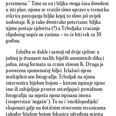
prezimena.” Time su on i biljka ovoga časa dovedeni
u isti plan, njemu se vratilo slovo upravo u trenutku
otkrića postojanja biljke kojoj to slovo još uvijek
nedostaje. K je tako dvostruko potcrtano: biljka
njime postaje cjelovita (?) a Trbuljaka vraćanje
slijedećeg uopće ne zanima – to će biti tek za 30
godina.
Izložba se dakle i sastoji od dvije cjeline: u
jednoj je dvanaest malih, bijelih anonimnih slika i
jedna, istog formata sa crnim slovom K. Druga je
posvećena spomenutoj biljci. Izlažući njene
multiplicirane fotografije, Trbuljak na njima
intervenira bijelom bojom – kistom ispisuje njeno
ime ili zabijeljuje prostor ostavljajući providnom
fotografiju na mjestu njena ispisana imena
(svojevrstan ‘negativ’). Tu su i ‘enciklopedijski’
eksponati gdje na dotičnim otvorenim stranicama
također bijelom bojom fokusira određena mjesta