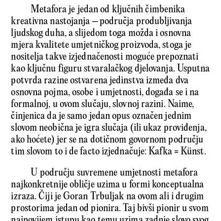
Metafora je jedan od ključnih čimbenika
kreativna nastojanja – područja produbljivanja
ljudskog duha, a slijedom toga možda i osnovna
mjera kvalitete umjetničkog proizvoda, stoga je
nositelja takve izjednačenosti moguće prepoznati
kao ključnu figuru stvaralačkog djelovanja. Usputna
potvrda razine ostvarena jedinstva izmeđa dva
osnovna pojma, osobe i umjetnosti, događa se i na
formalnoj, u ovom slučaju, slovnoj razini. Naime,
činjenica da je samo jedan opus označen jednim
slovom neobična je igra slučaja (ili ukaz proviđenja,
ako hoćete) jer se na dotičnom govornom području
tim slovom to i de facto izjednačuje: Kafka = Künst.
U području suvremene umjetnosti metafora
najkonkretnije obličje uzima u formi konceptualna
izraza. Čiji je Goran Trbuljak na ovom ali i drugim
prostorima jedan od pionira. Taj bivši pionir u svom
najnovijem istupu kao temu uzima zadnje slovo svog