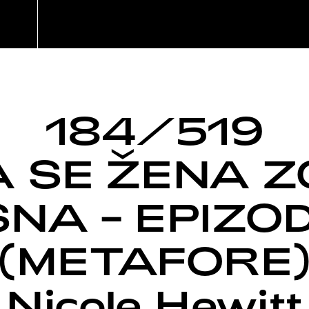
184/519
 SE ŽENA 
NA – EPIZO
(METAFORE
Nicole Hewitt