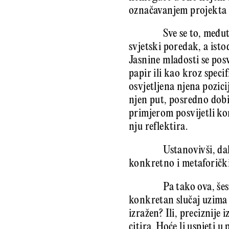
označavanjem projekta –
Sve se to, među
svjetski poredak, a isto
Jasnine mladosti se posv
papir ili kao kroz speci
osvjetljena njena pozici
njen put, posredno dobiv
primjerom posvijetli ko
nju reflektira.
Ustanovivši, da
konkretno i metaforički
Pa tako ova, še
konkretan slučaj uzima 
izražen? Ili, preciznije
citira. Hoće li uspjeti 