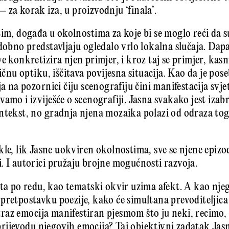
 za korak iza, u proizvodnju ‘finala’.
tim, događa u okolnostima za koje bi se moglo reći da 
dobno predstavljaju ogledalo vrlo lokalna slučaja. Dap
e konkretizira njen primjer, i kroz taj se primjer, kas
fičnu optiku, iščitava povijesna situacija. Kao da je p
ja na pozornici čiju scenografiju čini manifestacija svj
amo i izviješće o scenografiji. Jasna svakako jest izab
ntekst, no gradnja njena mozaika polazi od odraza tog
kle, lik Jasne uokviren okolnostima, sve se njene epizo
. I autorici pružaju brojne mogućnosti razvoja.
sta po redu, kao tematski okvir uzima afekt. A kao nj
pretpostavku poezije, kako će simultana prevoditeljica 
 izraz emocija manifestiran pjesmom što ju neki, recimo, 
u prijevodu njegovih emocija? Taj objektivni zadatak Ja