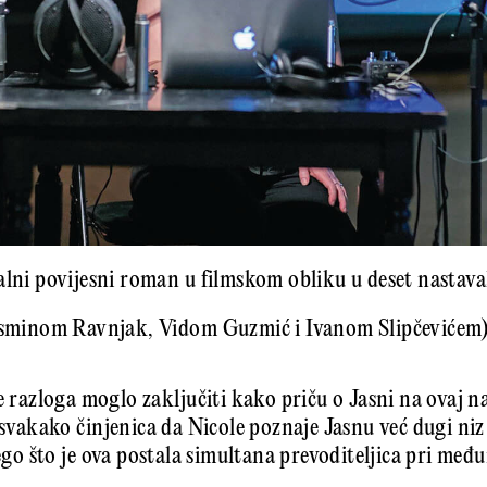
alni povijesni roman u filmskom obliku u deset nastav
Jasminom Ravnjak, Vidom Guzmić i Ivanom Slipčevićem
se razloga moglo zaključiti kako priču o Jasni na ovaj n
e svakako činjenica da Nicole poznaje Jasnu već dugi ni
 nego što je ova postala simultana prevoditeljica pri m