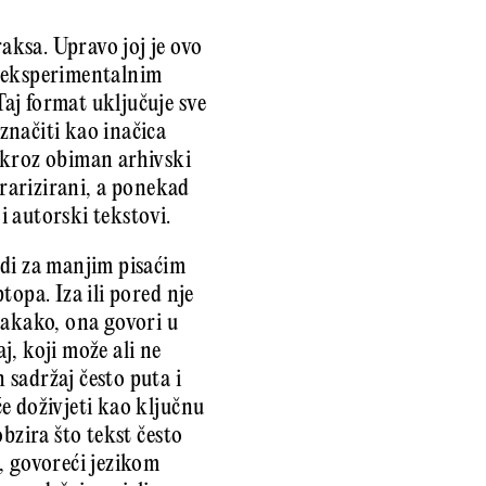
raksa. Upravo joj je ovo
je eksperimentalnim
aj format uključuje sve
značiti kao inačica
 kroz obiman arhivski
terarizirani, a ponekad
 i autorski tekstovi.
edi za manjim pisaćim
opa. Iza ili pored nje
Dakako, ona govori u
j, koji može ali ne
sadržaj često puta i
e doživjeti kao ključnu
bzira što tekst često
, govoreći jezikom