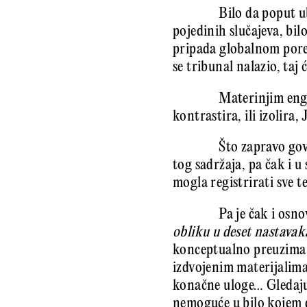
Bilo da poput u
pojedinih slučajeva, bi
pripada globalnom poret
se tribunal nalazio, taj ć
Materinjim engl
kontrastira, ili izolira
Što zapravo gov
tog sadržaja, pa čak i u
mogla registrirati sve t
Pa je čak i osn
obliku u deset nastavak
konceptualno preuzima 
izdvojenim materijalim
konačne uloge… Gledajuć
nemoguće u bilo kojem d