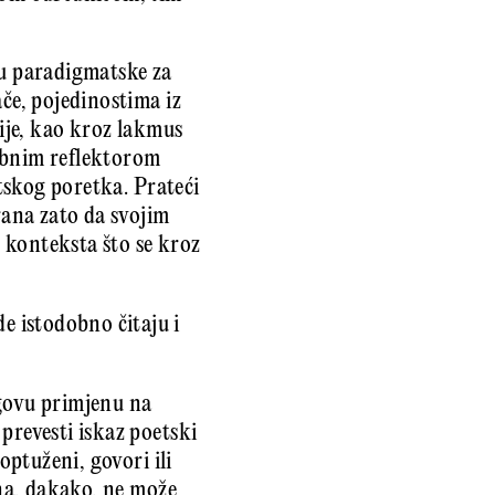
su paradigmatske za
ače, pojedinostima iz
nije, kao kroz lakmus
osebnim reflektorom
etskog poretka. Prateći
rana zato da svojim
 konteksta što se kroz
de istodobno čitaju i
egovu primjenu na
prevesti iskaz poetski
optuženi, govori ili
sna, dakako, ne može