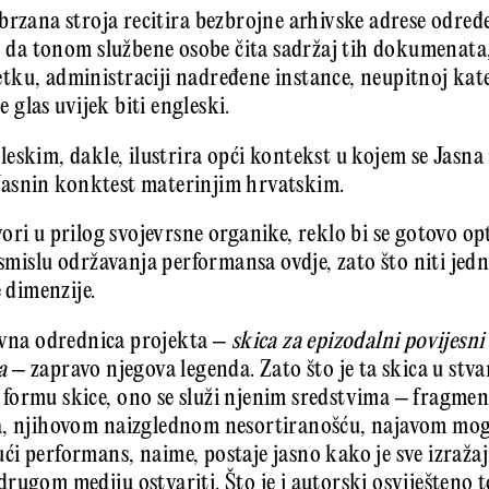
brzana stroja recitira bezbrojne arhivske adrese odr
lo da tonom službene osobe čita sadržaj tih dokumenata,
ku, administraciji nadređene instance, neupitnoj kateg
e glas uvijek biti engleski.
eskim, dakle, ilustrira opći kontekst u kojem se Jasna
, Jasnin konktest materinjim hrvatskim.
ori u prilog svojevrsne organike, reklo bi se gotovo o
 smislu održavanja performansa ovdje, zato što niti jed
e dimenzije.
ovna odrednica projekta –
skica za epizodalni povijesn
a
– zapravo njegova legenda. Zato što je ta skica u stvari
formu skice, ono se služi njenim sredstvima – fragmen
a, njihovom naizglednom nesortiranošću, najavom mog
i performans, naime, postaje jasno kako je sve izražajn
rugom mediju ostvariti. Što je i autorski osviješteno