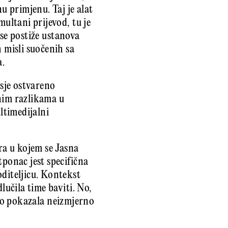
u primjenu. Taj je alat
multani prijevod, tu je
 se postiže ustanova
 misli suočenih sa
a.
asje ostvareno
nim razlikama u
ltimedijalni
ora u kojem se Jasna
tponac jest specifična
oditeljicu. Kontekst
lučila time baviti. No,
beno pokazala neizmjerno