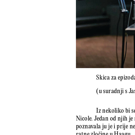
Skica za epizod
(u suradnji s 
Iz nekoliko bi 
Nicole. Jedan od njih j
poznavala ju je i prije
ratne zločine u Haagu.