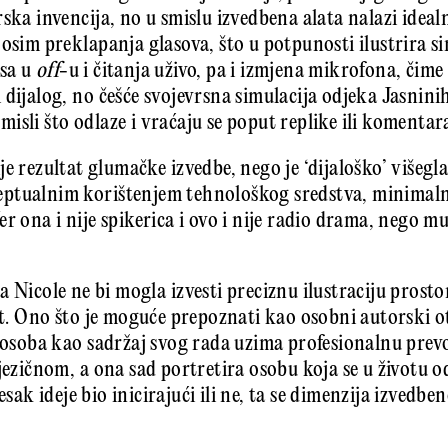
ska invencija, no u smislu izvedbena alata nalazi idealn
osim preklapanja glasova, što u potpunosti ilustrira si
asa u
off
-u i čitanja uživo, pa i izmjena mikrofona, čime
dijalog, no češće svojevrsna simulacija odjeka Jasninih
h misli što odlaze i vraćaju se poput replike ili komentar
je rezultat glumačke izvedbe, nego je ‘dijaloško’ višegl
ptualnim korištenjem tehnološkog sredstva, minimal
r ona i nije spikerica i ovo i nije radio drama, nego mu
a Nicole ne bi mogla izvesti preciznu ilustraciju prost
ost. Ono što je moguće prepoznati kao osobni autorski o
a osoba kao sadržaj svog rada uzima profesionalnu prev
jezičnom, a ona sad portretira osobu koja se u životu od
ljesak ideje bio inicirajući ili ne, ta se dimenzija izved