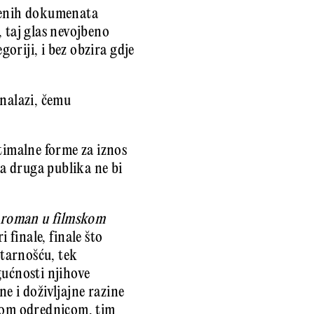
eđenih dokumenata
 taj glas nevojbeno
oriji, i bez obzira gdje
 nalazi, čemu
ptimalne forme za iznos
na druga publika ne bi
i roman u filmskom
 finale, finale što
tarnošću, tek
ućnosti njihove
e i doživljajne razine
 tom odrednicom, tim