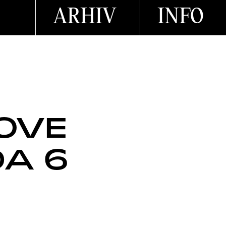
ARHIV
INFO
ZOVE
DA 6
)