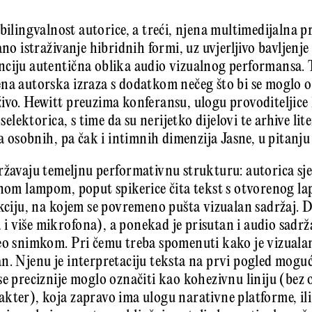
bilingvalnost autorice, a treći, njena multimedijalna p
ano istraživanje hibridnih formi, uz uvjerljivo bavljen
ciju autentična oblika audio vizualnog performansa. T
na autorska izraza s dodatkom nečeg što bi se moglo o
ivo. Hewitt preuzima konferansu, ulogu provoditeljice
 selektorica, s time da su nerijetko dijelovi te arhive li
ja osobnih, pa čak i intimnih dimenzija Jasne, u pitanju
ržavaju temeljnu performativnu strukturu: autorica sj
nom lampom, poput spikerice čita tekst s otvorenog lapt
ekciju, na kojem se povremeno pušta vizualan sadržaj. 
 više mikrofona), a ponekad je prisutan i audio sadrža
eo snimkom. Pri čemu treba spomenuti kako je vizualan 
n. Njenu je interpretaciju teksta na prvi pogled moguć
e preciznije moglo označiti kao kohezivnu liniju (bez o
kter), koja zapravo ima ulogu narativne platforme, ili