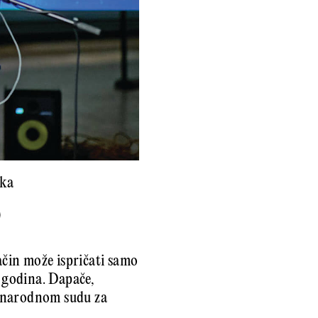
aka
)
ačin može ispričati samo
z godina. Dapače,
eđunarodnom sudu za