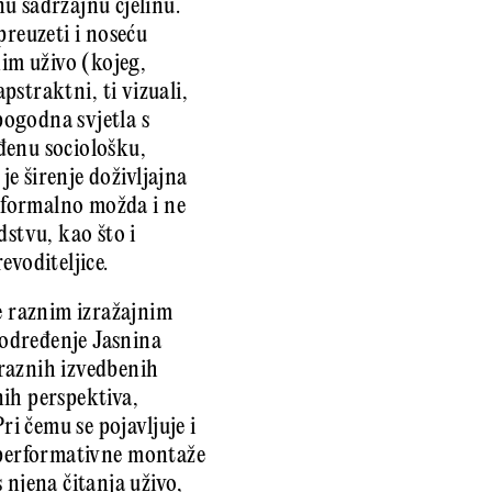
u sadržajnu cjelinu.
preuzeti i noseću
nim uživo (kojeg,
apstraktni, ti vizuali,
pogodna svjetla s
đenu sociološku,
je širenje doživljajna
o formalno možda i ne
dstvu, kao što i
evoditeljice.
je raznim izražajnim
 određenje Jasnina
 raznih izvedbenih
nih perspektiva,
ri čemu se pojavljuje i
 performativne montaže
 njena čitanja uživo,