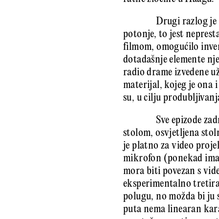
Drugi razlog je 
potonje, to jest neprest
filmom, omogućilo inven
dotadašnje elemente nje
radio drame izvedene už
materijal, kojeg je ona i
su, u cilju produbljivan
Sve epizode zad
stolom, osvjetljena stol
je platno za video proj
mikrofon (ponekad ima i
mora biti povezan s vid
eksperimentalno tretira
polugu, no možda bi ju s
puta nema linearan kara