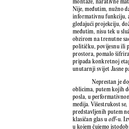
montaže, narativne matr
Nije, međutim, nužno da
informativnu funkciju, 
gledajući projekciju, d
međutim, nisu tek u slu
obzirom na trenutne sad
političku, povijesnu ili
prostora, pomalo šifrir
pripada konkretnoj etap
unutarnji svijet Jasne p
Neprestan je do
oblicima, putem kojih 
posla, u performativnom
medija. Višestrukost se
predstavljenih putem nek
klasičan glas u
off
-u. I
u kojem čujemo istodobn