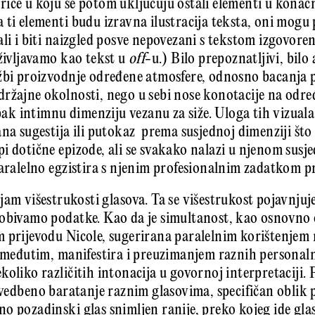
ice u koju se potom uključuju ostali elementi u konačn
 ti elementi budu izravna ilustracija teksta, oni mogu 
ali i biti naizgled posve nepovezani s tekstom izgovore
oživljavamo kao tekst u
off
-u.) Bilo prepoznatljivi, bilo 
žbi proizvodnje određene atmosfere, odnosno bacanja 
ržajne okolnosti, nego u sebi nose konotacije na odre
 pak intimnu dimenziju vezanu za siže. Uloga tih vizuala 
ana sugestija ili putokaz prema susjednoj dimenziji št
i dotične epizode, ali se svakako nalazi u njenom susje
aralelno egzistira s njenim profesionalnim zadatkom pr
jam višestrukosti glasova. Ta se višestrukost pojavnju
dobivamo podatke. Kao da je simultanost, kao osnovno
 prijevodu Nicole, sugerirana paralelnim korištenjem
, međutim, manifestira i preuzimanjem raznih personal
oliko različitih intonacija u govornoj interpretaciji. P
zvedbeno baratanje raznim glasovima, specifičan oblik
o pozadinski glas snimljen ranije, preko kojeg ide glas