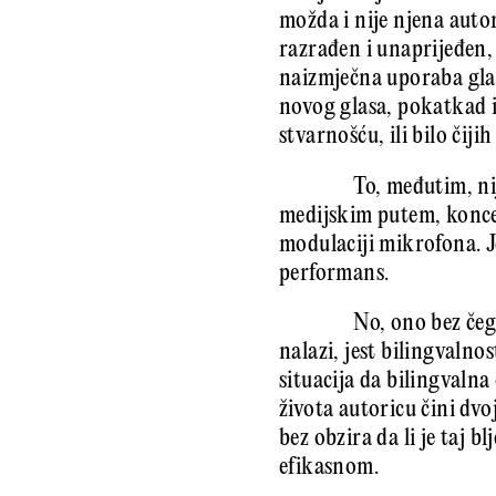
možda i nije njena autor
razrađen i unaprijeđen, 
naizmječna uporaba gl
novog glasa, pokatkad i 
stvarnošću, ili bilo čiji
To, međutim, ni
medijskim putem, konce
modulaciji mikrofona. Je
performans.
No, ono bez čeg
nalazi, jest bilingvaln
situacija da bilingvaln
života autoricu čini dvo
bez obzira da li je taj b
efikasnom.