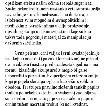
optičkom efektu našim očima trebala sugerirati.
Zatim nekontroliranom nastanku crte suprotstavlja
ravne linije što vrlo nedvosmisleno ilustriraju
izloženost svim mogućim dnevnopolitičkim i
medijskim zastrašivanjima u cilju proizvodnje
opsadnog stanja u našim svijestima koje su kao
takve tada pogodniji materijal za manipulaciju
dežurnih zaštitnika.
Crna prizma, crni valjak i crni kvadar jedini je
rad koji kronološki (pa čak i formativno) ne pripada
ovom ciklusu (nastao pred dvadesetak godina i ima
formu ‘klasičnije’ skulpture) a moglo bi ga se
usporediti s poznatim Exuperijevim crtežom zmije
koja je pojela slona pa izgleda kao šešir s velikim
obodom. Tri stupca pravilno složenih tankih papira
(valjda po nekoliko stotina u svakome) zadebljana
su u sredini, na mjestu gdje su na svakom papiru
crnim tušem nacrtani trokut, krug i kvadrat.