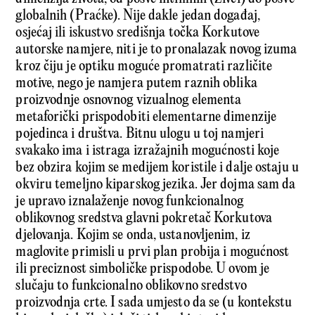
globalnih (Praćke). Nije dakle jedan događaj,
osjećaj ili iskustvo središnja točka Korkutove
autorske namjere, niti je to pronalazak novog izuma
kroz čiju je optiku moguće promatrati različite
motive, nego je namjera putem raznih oblika
proizvodnje osnovnog vizualnog elementa
metaforički prispodobiti elementarne dimenzije
pojedinca i društva. Bitnu ulogu u toj namjeri
svakako ima i istraga izražajnih mogućnosti koje
bez obzira kojim se medijem koristile i dalje ostaju u
okviru temeljno kiparskog jezika. Jer dojma sam da
je upravo iznalaženje novog funkcionalnog
oblikovnog sredstva glavni pokretač Korkutova
djelovanja. Kojim se onda, ustanovljenim, iz
maglovite primisli u prvi plan probija i mogućnost
ili preciznost simboličke prispodobe. U ovom je
slučaju to funkcionalno oblikovno sredstvo
proizvod­nja crte. I sada umjesto da se (u kontekstu