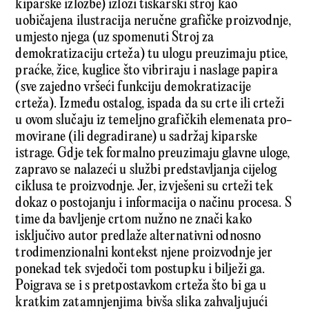
kiparske izložbe) izloži tiskarski stroj kao
uobičajena ilustracija neručne grafičke proizvodnje,
umjesto njega (uz spomenuti Stroj za
demokratizaciju crteža) tu ulogu preuzimaju ptice,
praćke, žice, kuglice što vibriraju i naslage papira
(sve zajedno vršeći funkciju demokratizacije
crteža). Između ostalog, ispada da su crte ili crteži
u ovom slučaju iz temeljno grafičkih elemenata pro­
mo­virane (ili degradirane) u sadržaj kiparske
istrage. Gdje tek formalno preuzimaju glavne uloge,
zapravo se nalazeći u službi predstavljanja cijelog
ciklusa te proizvodnje. Jer, izvješeni su crteži tek
dokaz o postojanju i informacija o načinu procesa. S
time da bavljenje crtom nužno ne znači kako
isključivo autor predlaže alternativni odnosno
trodimenzionalni kontekst njene proizvodnje jer
ponekad tek svjedoči tom postupku i bilježi ga.
Poigrava se i s pretpostavkom crteža što bi ga u
kratkim zatamnjenjima bivša slika zahvaljujući