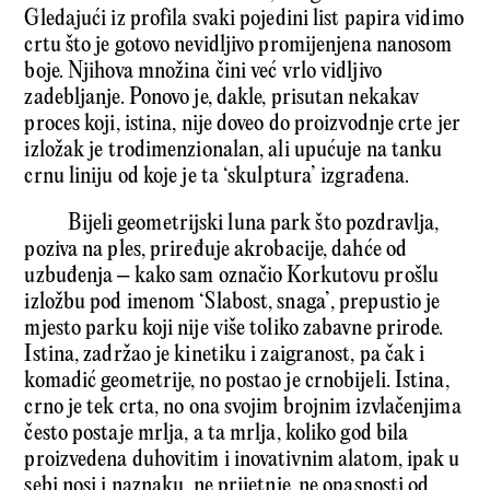
Gledajući iz profila svaki pojedini list papira vidimo
crtu što je gotovo nevidljivo promijenjena nanosom
boje. Njihova množina čini već vrlo vidljivo
zadebljanje. Ponovo je, dakle, prisutan nekakav
proces koji, istina, nije doveo do proizvodnje crte jer
izložak je trodimenzionalan, ali upućuje na tanku
crnu liniju od koje je ta ‘skulptura’ izgrađena.
Bijeli geometrijski luna park što pozdravlja,
poziva na ples, priređuje akrobacije, dahće od
uzbuđenja – kako sam označio Korkutovu prošlu
izložbu pod imenom ‘Slabost, snaga’, prepustio je
mjesto parku koji nije više toliko zabavne prirode.
Istina, zadržao je kinetiku i zaigranost, pa čak i
komadić geometrije, no postao je crnobijeli. Istina,
crno je tek crta, no ona svojim brojnim izvlačenjima
često postaje mrlja, a ta mrlja, koliko god bila
proizvedena duhovitim i inovativnim alatom, ipak u
sebi nosi i naznaku, ne prijetnje, ne opasnosti od