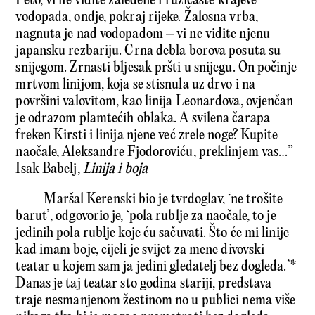
I eto, vi ne vidite zaleđene i ružičaste krajeve
vodopada, ondje, pokraj rijeke. Žalosna vrba,
nagnuta je nad vodopadom – vi ne vidite njenu
japansku rezbariju. Crna debla borova posuta su
snijegom. Zrnasti bljesak pršti u snijegu. On počinje
mrtvom linijom, koja se stisnula uz drvo i na
površini valovitom, kao linija Leonardova, ovjenčan
je odrazom plamtećih oblaka. A svilena čarapa
freken Kirsti i linija njene već zrele noge? Kupite
naočale, Aleksandre Fjodoroviću, preklinjem vas…”
Isak Babelj,
Linija i boja
Maršal Kerenski bio je tvrdoglav, ‘ne trošite
barut’, odgovorio je, ‘pola rublje za naočale, to je
jedinih pola rublje koje ću sačuvati. Što će mi linije
kad imam boje, cijeli je svijet za mene divovski
teatar u kojem sam ja jedini gledatelj bez dogleda.’*
Danas je taj teatar sto godina stariji, predstava
traje nesmanjenom žestinom no u publici nema više