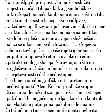
Taj zamišljaj ili pretpostavka može poslužiti
umjesto naočala (ili pak kakvog simboličkog
mikroskopa) pomoću kojih poniremo u suštinu (ili s
one strane) ispostavljenog, jasno vidljivog,
svakodnevnog. Razgrađujući osnovnu sliku na njene
strukturalne čestice nailazimo na ornament koji
istodobno i plaši i fascinira svojom složenošću a
nalazi se u korijenu svih zbivanja. Trag kojeg za
sobom ostavljaju čestice više nije trigonometrijski
jer putanju njihova kretanja uvelike određuje
apstraktna uloga slučaja. Naravno, ono što mi
proglašavamo slučajem budući su nam zakonitosti
te uvjetovanosti i dalje nedostupne.
Trodimenzionalnu grafičku interpretaciju te
‘nedostupnosti’ Alem Korkut predlaže svojim
Strojem za demokratizaciju crteža. Tim je strojem
ipak donekle moguće i upravljati kao što i kontrolu
nad vlastitim putanjama ipak donekle imamo.
Crtež učinjen tim strojem može imati poglavito