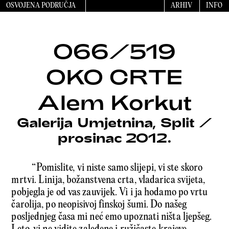
OSVOJENA PODRUČJA
ARHIV
INFO
066/519
OKO CRTE
Alem Korkut
Galerija Umjetnina, Split
/
prosinac 2012.
“Pomislite, vi niste samo slijepi, vi ste skoro
mrtvi. Linija, božanstvena crta, vladarica svijeta,
pobjegla je od vas zauvijek. Vi i ja hodamo po vrtu
čarolija, po neopisivoj finskoj šumi. Do našeg
posljednjeg časa mi neć emo upoznati ništa ljepšeg.