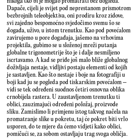
nikoga tko bi je mogao promatrati bez dogleda.
Dapače, cijeli je svijet pod neprestanom prismotrom
bezbrojnih teleobjektiva, oni prodiru kroz zidove,
svi zajedno bespomoćno svjedočimo svemu šo se
događa, uživo, u istom trenutku. Kao pod povećalom
zavirujemo u pore događaja, jašemo na vrhovima
projektila, gubimo se u složenoj mreži putanja
globalne trigonometrije što je i dalje nesmiljeno
iscrtavamo. A kad se priđe još malo bliže globalnog
doživljaja nestaje, vidljivi postaju elementi od kojih
je sastavljen. Kao što nestaje i boje na fotografiji u
boji kad ju se pogleda pod tiskarskim povećalom –
vidi se tek određeni suodnos četiri osnovna oblika
crnobijela rastera. U zaustavljenom trenutku ti
oblici, zauzimajući određeni položaj, proizvode
sliku. Zamislimo li primjenu istog takvog načela na
promatranje slike u pokretu, taj će pokret biti vrlo
usporen, do te mjere da ćemo vidjeti kako oblici,
pomičući se, za sobom ostavljaju trag svoga obličja.