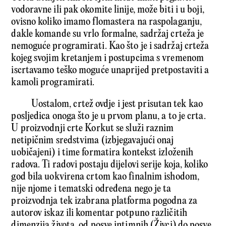
vodoravne ili pak okomite linije, može biti i u boji,
ovisno koliko imamo flomastera na raspolaganju,
dakle komande su vrlo formalne, sadržaj crteža je
nemoguće programirati. Kao što je i sadržaj crteža
kojeg svojim kretanjem i postupcima s vremenom
iscrtavamo teško moguće unaprijed pretpostaviti a
kamoli programirati.
Uostalom, crtež ovdje i jest prisutan tek kao
posljedica onoga što je u prvom planu, a to je crta.
U proizvodnji crte Korkut se služi raznim
netipičnim sredstvima (izbjegavajući onaj
uobičajeni) i time formatira kontekst izloženih
radova. Ti radovi postaju dijelovi serije koja, koliko
god bila uokvirena crtom kao finalnim ishodom,
nije njome i tematski određena nego je ta
proizvodnja tek izabrana platforma pogodna za
autorov iskaz ili komentar potpuno različitih
dimenzija života, od posve intimnih (Živci) do posve