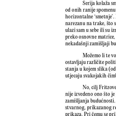
Serija kolaža s
od onih ranije spomenut
horizontalne ‘smetnje’.
narezanu na trake, što 
ulazi sam u sebe ili su 
preko osnovne matrice, p
nekadašnji zamišljaji b
Možemo li te vo
ostavljaju različite poli
stanja u kojem slika (o
utjecaju svakojakih či
No, cilj Fritzov
nije izvedeno ono što je
zamišljanja budućnosti.
stvarnog, prikazanog r
prikaza. Pri čemu se pr