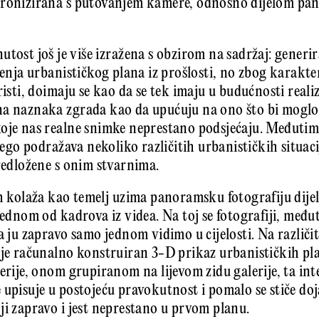
hronizirana s putovanjem kamere, odnosno dijelom pan
utost još je više izražena s obzirom na sadržaj: generir
ešenja urbanističkog plana iz prošlosti, no zbog karakt
risti, doimaju se kao da se tek imaju u budućnosti realizi
na naznaka zgrada kao da upućuju na ono što bi moglo
oje nas realne snimke neprestano podsjećaju. Međutim,
 nego podražava nekoliko različitih urbanističkih situaci
predložene s onim stvarnima.
ih kolaža kao temelj uzima panoramsku fotografiju dije
 jednom od kadrova iz videa. Na toj se fotografiji, međ
a ju zapravo samo jednom vidimo u cijelosti. Na različit
uje računalno konstruiran 3-D prikaz urbanističkih p
erije, onom grupiranom na lijevom zidu galerije, ta int
 upisuje u postojeću pravokutnost i pomalo se stiče do
ji zapravo i jest neprestano u prvom planu.