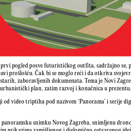
 prvi pogled posve futurističkog outfita, sadržajno se,
vi prošlošću. Čak bi se moglo reći i da otkriva svojevr
 starih, zaboravljenih dokumenata. Tema je Novi Zagre
 urbanistički plan, zatim razvoj i konačnica u prezentu
oji od video triptiha pod nazivom ‘Panorama’ i serije di
.
e panoramsku snimku Novog Zagreba, snimljenu dronom
im prikazima zamišljenog i djelomično ostvarenog idej