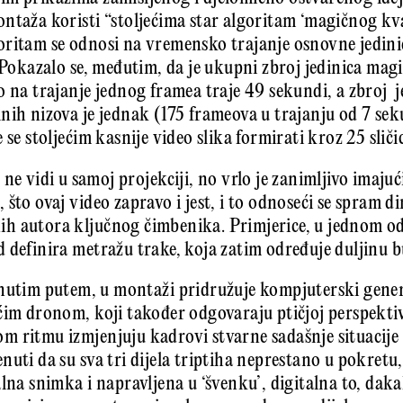
ntaža koristi “stoljećima star algoritam ‘magičnog k
ritam se odnosi na vremensko trajanje osnovne jedinice
. Pokazalo se, međutim, da je ukupni zbroj jedinica m
o na trajanje jednog framea traje 49 sekundi, a zbroj 
nih nizova je jednak (175 frameova u trajanju od 7 sek
 se stoljećim kasnije video slika formirati kroz 25 sliči
 ne vidi u samoj projekciji, no vrlo je zanimljivo imaju
što ovaj video zapravo i jest, i to odnoseći se spram d
h autora ključnog čimbenika. Primjerice, u jednom od 
 definira metražu trake, koja zatim određuje duljinu
rnutim putem, u montaži pridružuje kompjuterski gene
ćim dronom, koji također odgovaraju ptičjoj perspekti
m ritmu izmjenjuju kadrovi stvarne sadašnje situacij
uti da su sva tri dijela triptiha neprestano u pokretu, 
alna snimka i napravljena u ‘švenku’, digitalna to, dak