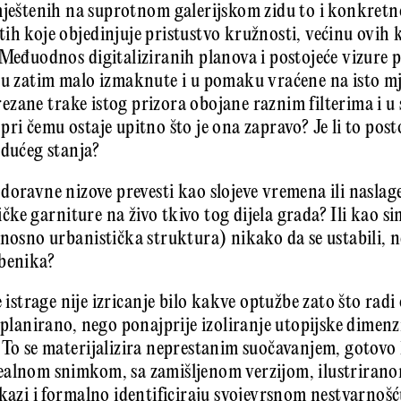
mještenih na suprotnom galerijskom zidu to i konkretno
ih koje objedinjuje pristustvo kružnosti, većinu ovih 
 Međuodnos digitaliziranih planova i postojeće vizure p
su zatim malo izmaknute i u pomaku vraćene na isto mj
izrezane trake istog prizora obojane raznim filterima i u
ri čemu ostaje upitno što je ona zapravo? Je li to postoj
udućeg stanja?
doravne nizove prevesti kao slojeve vremena ili naslag
tičke garniture na živo tkivo tog dijela grada? Ili kao s
dnosno urbanistička struktura) nikako da se ustabili,
mbenika?
e istrage nije izricanje bilo kakve optužbe zato što radi
 planirano, nego ponajprije izoliranje utopijske dimenz
 To se materijalizira neprestanim suočavanjem, gotov
ealnom snimkom, sa zamišljenom verzijom, ilustrirano
ikazi i formalno identificiraju svojevrsnom nestvarnošć