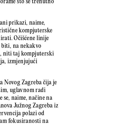
orame što se trenutno
ani prikazi, naime,
eristične kompjuterske
rati. Očišćene linije
 biti, na nekakvo
 niti taj kompjuterski
ja, izmjenjujući
la Novog Zagreba čija je
utim, uglavnom radi
e se, naime, načine na
lanova Južnog Zagreba iz
ervencija polazi od
jam fokusiranosti na