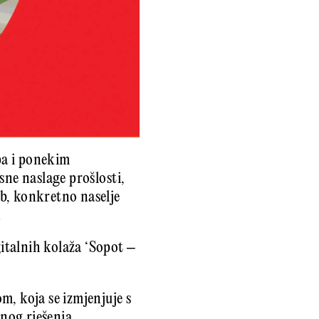
 pa i ponekim
sne naslage prošlosti,
b, konkretno naselje
.
gitalnih kolaža ‘Sopot –
, koja se izmjenjuje s
nog rješenja