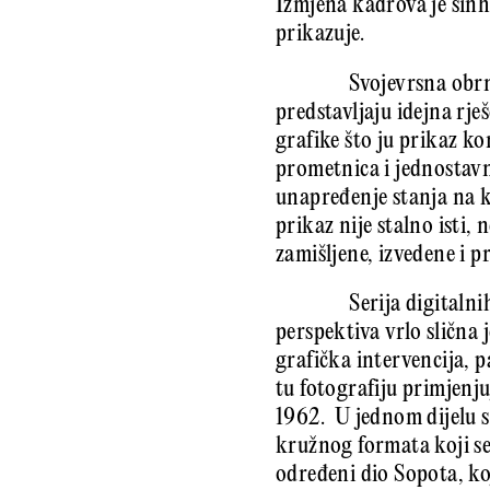
Izmjena kadrova je sin
prikazuje.
Svojevrsna obrn
predstavljaju idejna rj
grafike što ju prikaz ko
prometnica i jednostav
unapređenje stanja na k
prikaz nije stalno isti,
zamišljene, izvedene i 
Serija digitaln
perspektiva vrlo slična
grafička intervencija, p
tu fotografiju primjenj
1962. U jednom dijelu s
kružnog formata koji se
određeni dio Sopota, ko