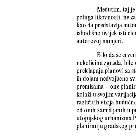
Međutim, taj je
poluga likovnosti, ne z
kao da predstavlja autor
ishodišno uvijek isti el
autorovoj namjeri.
Bilo da se crve
nekolicina zgrada, bilo
preklapaju planovi sa s
ih dojam nedvojbeno svr
premisama – one planira
kolaži u svojim varijaci
različitih vizija budućn
od onih zamišljanih u pr
utopijskog urbanizma 19
planiranju gradskog pr