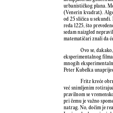
urbanističkog plana. Mo
(Venerin kvadrat). Algo
od 25 sličica u sekundi
reda 1225, što preveden
sedam naizgled nepravil
matematičari znali da će
Ovo se, dakako,
eksperimentalnog filma, 
mnogih eksperimentalni
Peter Kubelka unaprijed
Fritz kreće ob
već snimljenim rotiraju
pravilnom se vremensko
pri čemu je važno spomen
natrag. No, dočim je re