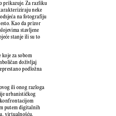
 prikazuje. Za razliku
karakteriziraju neke
odsjeća na fotografiju
esto. Kao da prizor
 slojevima stavljene
eće stanje ili su to
e koje za sobom
imboličan doživljaj
 neprestano podložna
 ovog ili onog razloga
ije urbanističkog
o konfrontacijom
m putem digitalnih
u, virtualnošću,