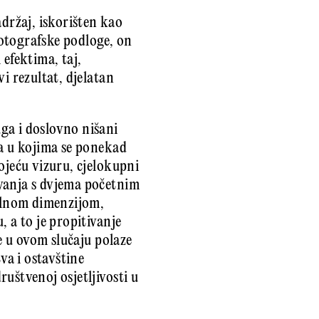
adržaj, iskorišten kao
otografske podloge, on
 efektima, taj,
i rezultat, djelatan
ga i doslovno nišani
da u kojima se ponekad
ojeću vizuru, cjelokupni
avanja s dvjema početnim
ualnom dimenzijom,
 a to je propitivanje
je u ovom slučaju polaze
va i ostavštine
uštvenoj osjetljivosti u