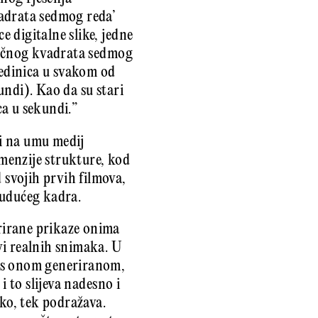
vadrata sedmog reda’
 digitalne slike, jedne
agičnog kvadrata sedmog
jedinica u svakom od
undi). Kao da su stari
ca u sekundi.”
ći na umu medij
imenzije strukture, kod
svojih prvih filmova,
 budućeg kadra.
rirane prikaze onima
vi realnih snimaka. U
e s onom generiranom,
i to slijeva nadesno i
ako, tek podražava.