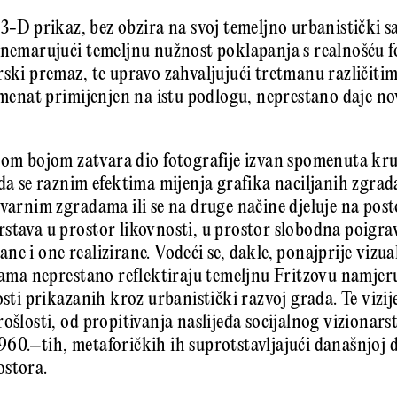
 3-D prikaz, bez obzira na svoj temeljno urbanistički s
anemarujući temeljnu nužnost poklapanja s realnošću f
ski premaz, te upravo zahvaljujući tretmanu različitim
emenat primijenjen na istu podlogu, neprestano daje nov
nom bojom zatvara dio fotografije izvan spomenuta kru
 da se raznim efektima mijenja grafika naciljanih zgra
tvarnim zgradama ili se na druge načine djeluje na post
stava u prostor likovnosti, u prostor slobodna poigr
ne i one realizirane. Vodeći se, dakle, ponajprije viz
jama neprestano reflektiraju temeljnu Fritzovu namjeru,
osti prikazanih kroz urbanistički razvoj grada. Te vizi
ošlosti, od propitivanja naslijeđa socijalnog vizionarst
60.–tih, metaforičkih ih suprotstavljajući današnjoj dr
ostora.