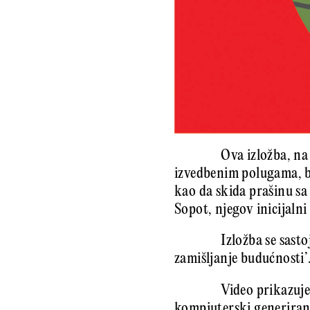
Ova izložba, na
izvedbenim polugama, ba
kao da skida prašinu sa
Sopot, njegov inicijalni
Izložba se sast
zamišljanje budućnosti’
Video prikazuj
kompjuterski generiran