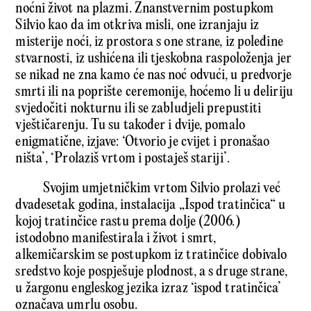
noćni život na plazmi. Znanstvernim postupkom
Silvio kao da im otkriva misli, one izranjaju iz
misterije noći, iz prostora s one strane, iz poleđine
stvarnosti, iz ushićena ili tjeskobna raspoloženja jer
se nikad ne zna kamo će nas noć odvući, u predvorje
smrti ili na poprište ceremonije, hoćemo li u deliriju
svjedočiti nokturnu ili se zabludjeli prepustiti
vještičarenju. Tu su također i dvije, pomalo
enigmatične, izjave: ‘Otvorio je cvijet i pronašao
ništa’, ‘Prolaziš vrtom i postaješ stariji’.
Svojim umjetničkim vrtom Silvio prolazi već
dvadesetak godina, instalacija „Ispod tratinčica“ u
kojoj tratinčice rastu prema dolje (2006.)
istodobno manifestirala i život i smrt,
alkemičarskim se postupkom iz tratinčice dobivalo
sredstvo koje pospješuje plodnost, a s druge strane,
u žargonu engleskog jezika izraz ‘ispod tratinčica’
označava umrlu osobu.