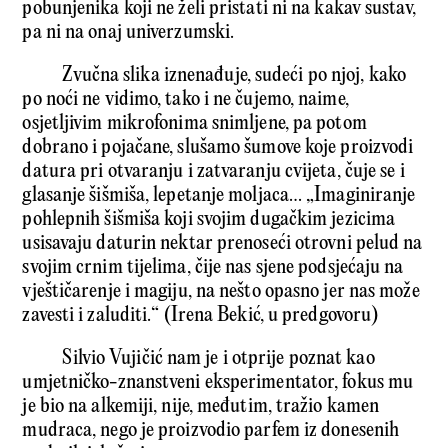
pobunjenika koji ne želi pristati ni na kakav sustav,
pa ni na onaj univerzumski.
Zvučna slika iznenađuje, sudeći po njoj, kako
po noći ne vidimo, tako i ne čujemo, naime,
osjetljivim mikrofonima snimljene, pa potom
dobrano i pojačane, slušamo šumove koje proizvodi
datura pri otvaranju i zatvaranju cvijeta, čuje se i
glasanje šišmiša, lepetanje moljaca… „Imaginiranje
pohlepnih šišmiša koji svojim dugačkim jezicima
usisavaju daturin nektar prenoseći otrovni pelud na
svojim crnim tijelima, čije nas sjene podsjećaju na
vještičarenje i magiju, na nešto opasno jer nas može
zavesti i zaluditi.“ (Irena Bekić, u predgovoru)
Silvio Vujičić nam je i otprije poznat kao
umjetničko-znanstveni eksperimentator, fokus mu
je bio na alkemiji, nije, međutim, tražio kamen
mudraca, nego je proizvodio parfem iz donesenih