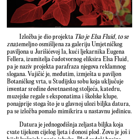
Izložba je dio projekta
Tko je Elsa Fluid, to se
zna
,temeljno osmišljena za galeriju Umjetničkog
paviljona u Jurišićevoj 1a, kući ljekarnika Eugena
Fellera, izumitelja čudotvornog eliksira Elsa Fluid,
pa je naziv projekta parafraza njegova reklamnog
slogana. Vujičić je, međutim, izmješta u paviljon
Botaničkog vrta, u Studijsku sobu koja uključuje
inventar sredine devetnaestog stoljeća, katedru,
muzejske regale s eksponatima i školske klupe,
ponajprije stoga što je u glavnoj ulozi biljka datura,
pa se izložba pomalo mimikrira u nastavnu jedinicu.
Datura je jednogodišnja zeljasta biljka koja
cvate tijekom cijelog ljeta i donosi plod. Zovu je još i