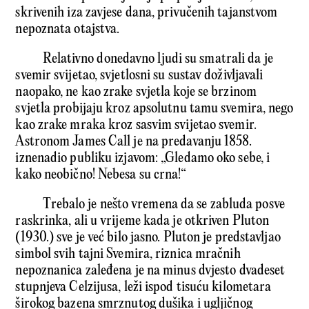
skrivenih iza zavjese dana, privučenih tajanstvom
nepoznata otajstva.
Relativno donedavno ljudi su smatrali da je
svemir svijetao, svjetlosni su sustav doživljavali
naopako, ne kao zrake svjetla koje se brzinom
svjetla probijaju kroz apsolutnu tamu svemira, nego
kao zrake mraka kroz sasvim svijetao svemir.
Astronom James Call je na predavanju 1858.
iznenadio publiku izjavom: „Gledamo oko sebe, i
kako neobično! Nebesa su crna!“
Trebalo je nešto vremena da se zabluda posve
raskrinka, ali u vrijeme kada je otkriven Pluton
(1930.) sve je već bilo jasno. Pluton je predstavljao
simbol svih tajni Svemira, riznica mračnih
nepoznanica zaleđena je na minus dvjesto dvadeset
stupnjeva Celzijusa, leži ispod tisuću kilometara
širokog bazena smrznutog dušika i ugljičnog