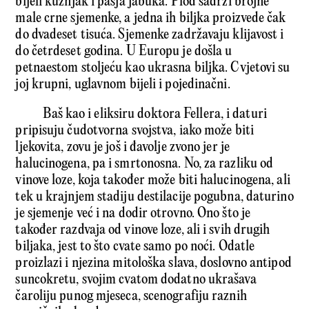
bijeli kužnjak i pasja jabuka. Plod sadrži brojne
male crne sjemenke, a jedna ih biljka proizvede čak
do dvadeset tisuća. Sjemenke zadržavaju klijavost i
do četrdeset godina. U Europu je došla u
petnaestom stoljeću kao ukrasna biljka. Cvjetovi su
joj krupni, uglavnom bijeli i pojedinačni.
Baš kao i eliksiru doktora Fellera, i daturi
pripisuju čudotvorna svojstva, iako može biti
ljekovita, zovu je još i đavolje zvono jer je
halucinogena, pa i smrtonosna. No, za razliku od
vinove loze, koja također može biti halucinogena, ali
tek u krajnjem stadiju destilacije pogubna, daturino
je sjemenje već i na dodir otrovno. Ono što je
također razdvaja od vinove loze, ali i svih drugih
biljaka, jest to što cvate samo po noći. Odatle
proizlazi i njezina mitološka slava, doslovno antipod
suncokretu, svojim cvatom dodatno ukrašava
čaroliju punog mjeseca, scenografiju raznih