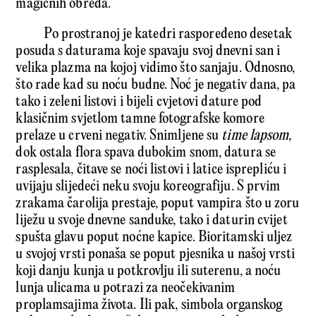
magičnih obreda.
Po prostranoj je katedri raspoređeno desetak
posuda s daturama koje spavaju svoj dnevni san i
velika plazma na kojoj vidimo što sanjaju. Odnosno,
što rade kad su noću budne. Noć je negativ dana, pa
tako i zeleni listovi i bijeli cvjetovi dature pod
klasičnim svjetlom tamne fotografske komore
prelaze u crveni negativ. Snimljene su
time lapsom
,
dok ostala flora spava dubokim snom, datura se
rasplesala, čitave se noći listovi i latice isprepliću i
uvijaju slijedeći neku svoju koreografiju. S prvim
zrakama čarolija prestaje, poput vampira što u zoru
liježu u svoje dnevne sanduke, tako i daturin cvijet
spušta glavu poput noćne kapice. Bioritamski uljez
u svojoj vrsti ponaša se poput pjesnika u našoj vrsti
koji danju kunja u potkrovlju ili suterenu, a noću
lunja ulicama u potrazi za neočekivanim
proplamsajima života. Ili pak, simbola organskog