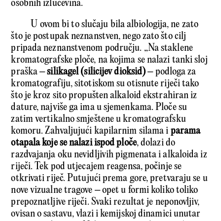
osobnih izlučevina.
U ovom bi to slučaju bila albiologija, ne zato
što je postupak neznanstven, nego zato što cilj
pripada neznanstvenom području. „Na staklene
kromatografske ploče, na kojima se nalazi tanki sloj
praška –
silikagel (silicijev dioksid)
– podloga za
kromatografiju, sitotiskom su otisnute riječi tako
što je kroz sito propušten alkaloid ekstrahiran iz
dature, najviše ga ima u sjemenkama. Ploče su
zatim vertikalno smještene u kromatografsku
komoru. Zahvaljujući kapilarnim silama i
parama
otapala koje se nalazi ispod ploče
, dolazi do
razdvajanja oku nevidljivih pigmenata i alkaloida iz
riječi. Tek pod utjecajem reagensa, počinje se
otkrivati riječ. Putujući prema gore, pretvaraju se u
nove vizualne tragove – opet u formi koliko toliko
prepoznatljive riječi. Svaki rezultat je neponovljiv,
ovisan o sastavu, vlazi i kemijskoj dinamici unutar