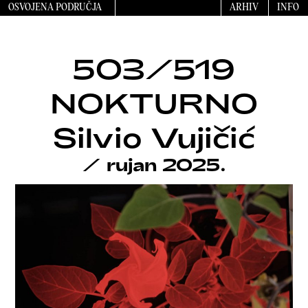
OSVOJENA PODRUČJA
ARHIV
INFO
503/519
NOKTURNO
Silvio Vujičić
/
rujan 2025.