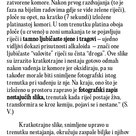
zatvorene komore. Nakon prvog razdvajanja (to je
faza na bijelim radovima gdje se vide zelene riječi),
ploče su opet, na kratko (7 sekundi) izložene
platinastoj komori. U tom trenutku platina oboja
ploče (u crveno) u zoni umakanja te se pojavljuju
riječi i
tamno ljubičaste sjene i tragovi
– ujedno
vidljivi dokazi prisutnosti alkaloida – znači one
ljubičaste “valovite” riječi su čista “droga”. Ove slike
su izrazito kratkotrajne i nestaju gotovo odmah
nakon vađenja iz komore jer oksidiraju, pa su
također morale biti snimljene fotografski istog
trenutka pri vađenju iz nje. Na kraju, ono što je
izloženo u prostoru zapravo je
fotografski zapis
nestajućih slika
,
trenutak kada riječ postaje živa,
transformira se kroz kemiju, pojavi se i nestane.“ (S.
V.)
Kratkotrajne slike, snimljene upravo u
trenutku nestajanja, okružuju zaspale biljke i njihov