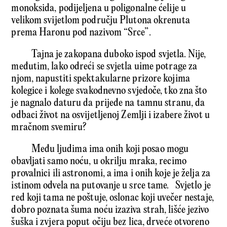
monoksida, podijeljena u poligonalne ćelije u
velikom svijetlom području Plutona okrenuta
prema Haronu pod nazivom “Srce”.
Tajna je zakopana duboko ispod svjetla. Nije,
međutim, lako odreći se svjetla uime potrage za
njom, napustiti spektakularne prizore kojima
kolegice i kolege svakodnevno svjedoče, tko zna što
je nagnalo daturu da prijeđe na tamnu stranu, da
odbaci život na osvijetljenoj Zemlji i izabere život u
mračnom svemiru?
Među ljudima ima onih koji posao mogu
obavljati samo noću, u okrilju mraka, recimo
provalnici ili astronomi, a ima i onih koje je želja za
istinom odvela na putovanje u srce tame. Svjetlo je
red koji tama ne poštuje, oslonac koji uvečer nestaje,
dobro poznata šuma noću izaziva strah, lišće jezivo
šuška i zvjera poput očiju bez lica, drveće otvoreno