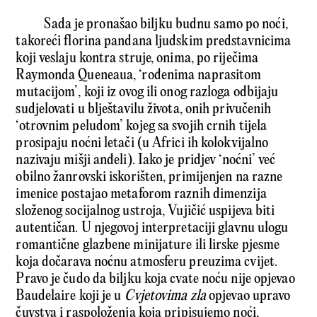
Sada je pronašao biljku budnu samo po noći,
takoreći florina pandana ljudskim predstavnicima
koji veslaju kontra struje, onima, po riječima
Raymonda Queneaua, ‘rođenima naprasitom
mutacijom’, koji iz ovog ili onog razloga odbijaju
sudjelovati u blještavilu života, onih privučenih
‘otrovnim peludom’ kojeg sa svojih crnih tijela
prosipaju noćni letači (u Africi ih kolokvijalno
nazivaju mišji anđeli). Iako je pridjev ‘noćni’ već
obilno žanrovski iskorišten, primijenjen na razne
imenice postajao metaforom raznih dimenzija
složenog socijalnog ustroja, Vujičić uspijeva biti
autentičan. U njegovoj interpretaciji glavnu ulogu
romantične glazbene minijature ili lirske pjesme
koja dočarava noćnu atmosferu preuzima cvijet.
Pravo je čudo da biljku koja cvate noću nije opjevao
Baudelaire koji je u
Cvjetovima zla
opjevao upravo
čuvstva i raspoloženja koja pripisujemo noći,