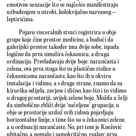
emotivne senzacije što se najčešće manifestiraju
uzbuđenjem u utrobi, kolokvijalno nazvanog –
leptirićima.
Pojavu visceralnih stvari registrira u obje
grupe koje čine prostor medicine, a budući da
galerijski prostor također ima dvije sobe, ispada
logično da prva simulira čekaonicu, a druga
ordinaciju. Prevladavaju dvije boje: narančasta i
zelena, ova prva stoga što su plastične stolice u
čekaonicama narančaste, kao što ih u okviru
instalacija i vidimo, a s druge strane, znamo da su
kirurška odijela, zavjese i slično, kao što i to vidimo
u drugoj prostoriji, uvijek zelene boje. Možda u želji
da simbolično zbliži dvije ‘sučeljene’ grupacije, u
obje se prostorije uzduž svih zidova pojavljuju
horizontalne linije, s time što su u čekaonici zelene,
a u ordinaciji narančaste. No, pri tom je Knežević
ubitačno, a pomalo i samokritično, realan: prva,