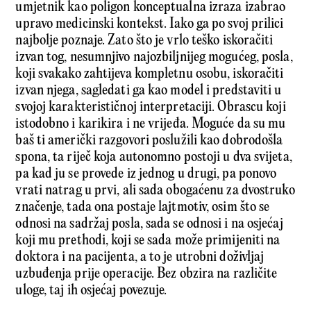
umjetnik kao poligon konceptualna izraza izabrao
upravo medicinski kontekst. Iako ga po svoj prilici
najbolje poznaje. Zato što je vrlo teško iskoračiti
izvan tog, nesumnjivo najozbiljnijeg mogućeg, posla,
koji svakako zahtijeva kompletnu osobu, iskoračiti
izvan njega, sagledati ga kao model i predstaviti u
svojoj karakterističnoj interpretaciji. Obrascu koji
istodobno i karikira i ne vrijeđa. Moguće da su mu
baš ti američki razgovori poslužili kao dobrodošla
spona, ta riječ koja autonomno postoji u dva svijeta,
pa kad ju se provede iz jednog u drugi, pa ponovo
vrati natrag u prvi, ali sada obogaćenu za dvostruko
značenje, tada ona postaje lajtmotiv, osim što se
odnosi na sadržaj posla, sada se odnosi i na osjećaj
koji mu prethodi, koji se sada može primijeniti na
doktora i na pacijenta, a to je utrobni doživljaj
uzbuđenja prije operacije. Bez obzira na različite
uloge, taj ih osjećaj povezuje.