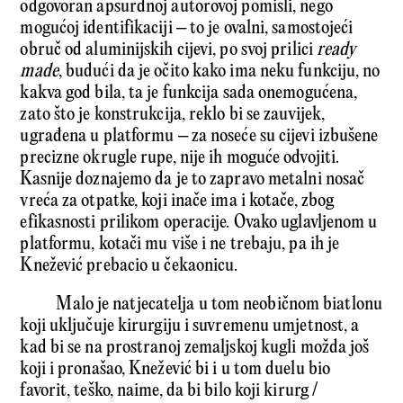
odgovoran apsurdnoj autorovoj pomisli, nego
mogućoj identifikaciji – to je ovalni, samostojeći
obruč od aluminijskih cijevi, po svoj prilici
ready
made
, budući da je očito kako ima neku funkciju, no
kakva god bila, ta je funkcija sada onemogućena,
zato što je konstrukcija, reklo bi se zauvijek,
ugrađena u platformu – za noseće su cijevi izbušene
precizne okrugle rupe, nije ih moguće odvojiti.
Kasnije doznajemo da je to zapravo metalni nosač
vreća za otpatke, koji inače ima i kotače, zbog
efikasnosti prilikom operacije. Ovako uglavljenom u
platformu, kotači mu više i ne trebaju, pa ih je
Knežević prebacio u čekaonicu.
Malo je natjecatelja u tom neobičnom biatlonu
koji uključuje kirurgiju i suvremenu umjetnost, a
kad bi se na prostranoj zemaljskoj kugli možda još
koji i pronašao, Knežević bi i u tom duelu bio
favorit, teško, naime, da bi bilo koji kirurg /