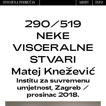
OSVOJENA PODRUČJA
ARHIV
INFO
290/519
NEKE
VISCERALNE
STVARI
Matej Knežević
Institu za suvremenu
umjetnost, Zagreb
/
prosinac 2018.