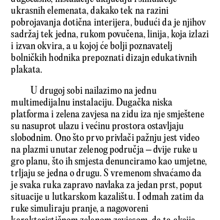
ukrasnih elemenata, dakako tek na razini
pobrojavanja dotična interijera, budući da je njihov
sadržaj tek jedna, rukom povučena, linija, koja izlazi
i izvan okvira, a u kojoj će bolji poznavatelj
bolničkih hodnika prepoznati dizajn edukativnih
plakata.
U drugoj sobi nailazimo na jednu
multimedijalnu instalaciju. Dugačka niska
platforma i zelena zavjesa na zidu iza nje smještene
su nasuprot ulazu i većinu prostora ostavljaju
slobodnim. Ono što prvo privlači pažnju jest video
na plazmi unutar zelenog područja – dvije ruke u
gro planu, što ih smjesta denunciramo kao umjetne,
trljaju se jedna o drugu. S vremenom shvaćamo da
je svaka ruka zapravo navlaka za jedan prst, poput
situacije u lutkarskom kazalištu. I odmah zatim da
ruke simuliraju pranje, a nagovoreni