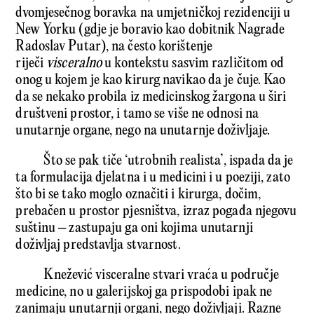
dvomjesečnog boravka na umjetničkoj rezidenciji u
New Yorku (gdje je boravio kao dobitnik Nagrade
Radoslav Putar), na često korištenje
riječi
visceralno
u kontekstu sasvim različitom od
onog u kojem je kao kirurg navikao da je čuje. Kao
da se nekako probila iz medicinskog žargona u širi
društveni prostor, i tamo se više ne odnosi na
unutarnje organe, nego na unutarnje doživljaje.
Što se pak tiče ‘utrobnih realista’, ispada da je
ta formulacija djelatna i u medicini i u poeziji, zato
što bi se tako moglo označiti i kirurga, dočim,
prebačen u prostor pjesništva, izraz pogađa njegovu
suštinu – zastupaju ga oni kojima unutarnji
doživljaj predstavlja stvarnost.
Knežević visceralne stvari vraća u područje
medicine, no u galerijskoj ga prispodobi ipak ne
zanimaju unutarnji organi, nego doživljaji. Razne