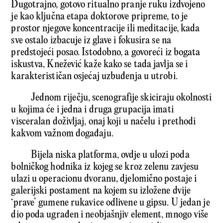
Dugotrajno, gotovo ritualno pranje ruku izdvojeno
je kao ključna etapa doktorove pripreme, to je
prostor njegove koncentracije ili meditacije, kada
sve ostalo izbacuje iz glave i fokusira se na
predstojeći posao. Istodobno, a govoreći iz bogata
iskustva, Knežević kaže kako se tada javlja se i
karakterističan osjećaj uzbuđenja u utrobi.
Jednom riječju, scenografije skiciraju okolnosti
u kojima će i jedna i druga grupacija imati
visceralan doživljaj, onaj koji u načelu i prethodi
kakvom važnom događaju.
Bijela niska platforma, ovdje u ulozi poda
bolničkog hodnika iz kojeg se kroz zelenu zavjesu
ulazi u operacionu dvoranu, djelomično postaje i
galerijski postament na kojem su izložene dvije
‘prave’ gumene rukavice odlivene u gipsu. U jedan je
dio poda ugrađen i neobjašnjiv element, mnogo više