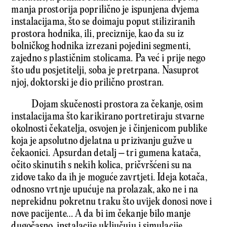
manja prostorija poprilično je ispunjena dvjema
instalacijama, što se doimaju poput stiliziranih
prostora hodnika, ili, preciznije, kao da su iz
bolničkog hodnika izrezani pojedini segmenti,
zajedno s plastičnim stolicama. Pa već i prije nego
što uđu posjetitelji, soba je pretrpana. Nasuprot
njoj, doktorski je dio prilično prostran.
Dojam skučenosti prostora za čekanje, osim
instalacijama što karikirano portretiraju stvarne
okolnosti čekatelja, osvojen je i činjenicom publike
koja je apsolutno djelatna u prizivanju gužve u
čekaonici. Apsurdan detalj – tri gumena katača,
očito skinutih s nekih kolica, pričvršćeni su na
zidove tako da ih je moguće zavrtjeti. Ideja kotača,
odnosno vrtnje upućuje na prolazak, ako ne i na
neprekidnu pokretnu traku što uvijek donosi nove i
nove pacijente… A da bi im čekanje bilo manje
dugočasno, instalacije uključuju i simulacije