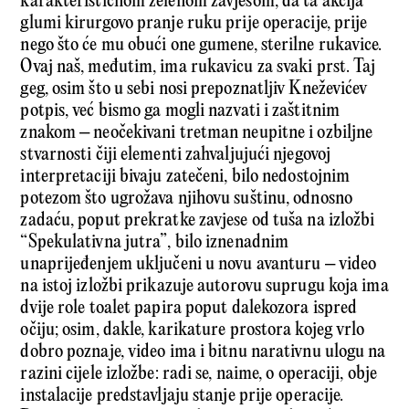
karakterističnom zelenom zavjesom, da ta akcija
glumi kirurgovo pranje ruku prije operacije, prije
nego što će mu obući one gumene, sterilne rukavice.
Ovaj naš, međutim, ima rukavicu za svaki prst. Taj
geg, osim što u sebi nosi prepoznatljiv Kneževićev
potpis, već bismo ga mogli nazvati i zaštitnim
znakom – neočekivani tretman neupitne i ozbiljne
stvarnosti čiji elementi zahvaljujući njegovoj
interpretaciji bivaju zatečeni, bilo nedostojnim
potezom što ugrožava njihovu suštinu, odnosno
zadaću, poput prekratke zavjese od tuša na izložbi
“Spekulativna jutra”, bilo iznenadnim
unaprijeđenjem uključeni u novu avanturu – video
na istoj izložbi prikazuje autorovu suprugu koja ima
dvije role toalet papira poput dalekozora ispred
očiju; osim, dakle, karikature prostora kojeg vrlo
dobro poznaje, video ima i bitnu narativnu ulogu na
razini cijele izložbe: radi se, naime, o operaciji, obje
instalacije predstavljaju stanje prije operacije.