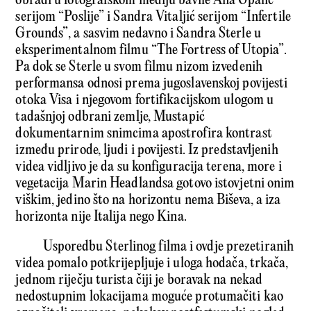
obradi u fotografskom mediju bavile Ana Opalić
serijom “Poslije” i Sandra Vitaljić serijom “Infertile
Grounds”, a sasvim nedavno i Sandra Sterle u
eksperimentalnom filmu “The Fortress of Utopia”.
Pa dok se Sterle u svom filmu nizom izvedenih
performansa odnosi prema jugoslavenskoj povijesti
otoka Visa i njegovom fortifikacijskom ulogom u
tadašnjoj odbrani zemlje, Mustapić
dokumentarnim snimcima apostrofira kontrast
između prirode, ljudi i povijesti. Iz predstavljenih
videa vidljivo je da su konfiguracija terena, more i
vegetacija Marin Headlandsa gotovo istovjetni onim
viškim, jedino što na horizontu nema Biševa, a iza
horizonta nije Italija nego Kina.
Usporedbu Sterlinog filma i ovdje prezetiranih
videa pomalo potkrijepljuje i uloga hodača, trkača,
jednom riječju turista čiji je boravak na nekad
nedostupnim lokacijama moguće protumačiti kao