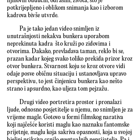
njihovih budućih, odraslih, života, što je
potkrijepljeno i oblikom snimanja kao i izborom
kadrova bivše utvrde.
Pa je tako jedan video snimljen iz
unutrašnjosti nekakva bunkera uporabom
neprekinuta kadra što kruži po zidovima i
otvorima. Dakako, prevladava taman, reklo bi se,
prazan kadar kojeg svako toliko prekida prizor kroz
otvor bunkera. Stvarnost koju se kroz otvore vidi
odaje posve običnu situaciju i ustanovljava upravo
perspektivu, to jest činjenicu bunkera kao nešto
strano i apsurdno, kao uljeza tom pejzažu.
Drugi video portretira prostor i pronalazi
ljude, odnosno posjetitelje u njemu, no snimljen je za
vrijeme magle. Gotovo u formi filmskog narativa
koji najčešće koristi maglu kao naznaku fantomske
prijetnje, maglu koja sakriva opasnosti, koja u svojoj
bjelini prikriva crnilo eventualnih neprijatelja. Pa i