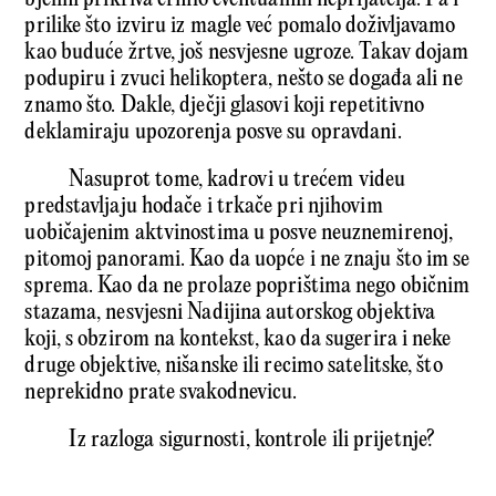
prilike što izviru iz magle već pomalo doživljavamo
kao buduće žrtve, još nesvjesne ugroze. Takav dojam
podupiru i zvuci helikoptera, nešto se događa ali ne
znamo što. Dakle, dječji glasovi koji repetitivno
deklamiraju upozorenja posve su opravdani.
Nasuprot tome, kadrovi u trećem videu
predstavljaju hodače i trkače pri njihovim
uobičajenim aktvinostima u posve neuznemirenoj,
pitomoj panorami. Kao da uopće i ne znaju što im se
sprema. Kao da ne prolaze poprištima nego običnim
stazama, nesvjesni Nadijina autorskog objektiva
koji, s obzirom na kontekst, kao da sugerira i neke
druge objektive, nišanske ili recimo satelitske, što
neprekidno prate svakodnevicu.
Iz razloga sigurnosti, kontrole ili prijetnje?