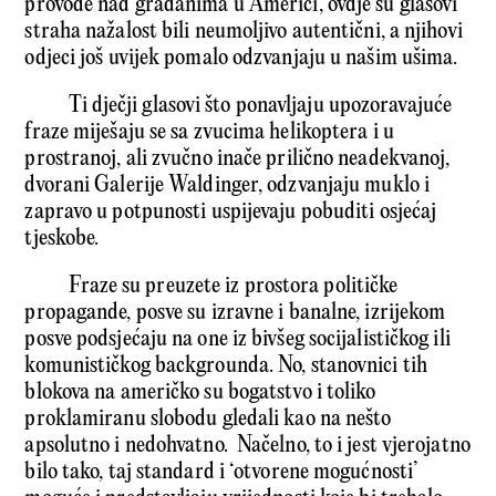
provode nad građanima u Americi, ovdje su glasovi
straha nažalost bili neumoljivo autentični, a njihovi
odjeci još uvijek pomalo odzvanjaju u našim ušima.
Ti dječji glasovi što ponavljaju upozoravajuće
fraze miješaju se sa zvucima helikoptera i u
prostranoj, ali zvučno inače prilično neadekvanoj,
dvorani Galerije Waldinger, odzvanjaju muklo i
zapravo u potpunosti uspijevaju pobuditi osjećaj
tjeskobe.
Fraze su preuzete iz prostora političke
propagande, posve su izravne i banalne, izrijekom
posve podsjećaju na one iz bivšeg socijalističkog ili
komunističkog backgrounda. No, stanovnici tih
blokova na američko su bogatstvo i toliko
proklamiranu slobodu gledali kao na nešto
apsolutno i nedohvatno. Načelno, to i jest vjerojatno
bilo tako, taj standard i ‘otvorene mogućnosti’