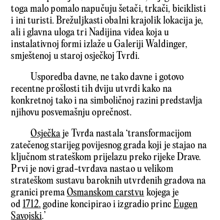
toga malo pomalo napučuju šetači, trkači, biciklisti
i ini turisti. Brežuljkasti obalni krajolik lokacija je,
ali i glavna uloga tri Nadijina videa koja u
instalativnoj formi izlaže u Galeriji Waldinger,
smještenoj u staroj osječkoj Tvrđi.
Usporedba davne, ne tako davne i gotovo
recentne prošlosti tih dviju utvrdi kako na
konkretnoj tako i na simboličnoj razini predstavlja
njihovu posvemašnju oprečnost.
Osječka
je Tvrđa nastala ‘transformacijom
zatečenog starijeg povijesnog grada koji je stajao na
ključnom strateškom prijelazu preko rijeke Drave.
Prvi je novi grad-tvrđava nastao u velikom
strateškom sustavu baroknih utvrđenih gradova na
granici prema
Osmanskom carstvu
kojega je
od
1712.
godine koncipirao i izgradio princ
Eugen
Savojski
.’