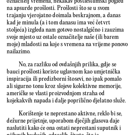
označitelj vremena, nekakav postfestumski pogled
na apsurde prošlosti. Prošlosti što se u svom
trajanju vjerojatno doimala beskrajnom, a danas
kad je minula (a i tom danasu ima već četvrt
stoljeća) izgleda nam gotovo nostalgično i zauzima
svoje mjesto uz ostale označitelje naše (ili barem
moje) mladosti na koje s vremena na vrijeme ponovo
nailazimo.
No, za razliku od ovdašnjih prilika, gdje se
bauci prošlosti koriste uglavnom kao umjetnička
inspiracija ili predizborni štosevi, no ipak pomalo
ali sigurno tonu kroz slojeve kolektivne memorije,
američke se vlasti proizvodnjom straha od
kojekakvih napada i dalje poprilično djelatno služe.
Korištenje te neprestano aktivne, reklo bi se,
dežurne prijetnje, uporabom dječjih glasova daje
naslutiti kako će ona ostati neprestani suputnik i