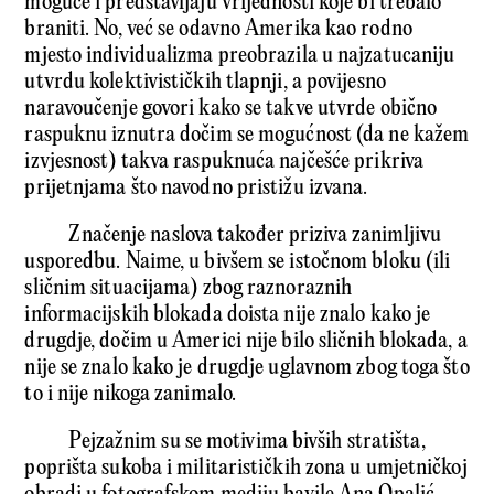
moguće i predstavljaju vrijednosti koje bi trebalo
braniti. No, već se odavno Amerika kao rodno
mjesto individualizma preobrazila u najzatucaniju
utvrdu kolektivističkih tlapnji, a povijesno
naravoučenje govori kako se takve utvrde obično
raspuknu iznutra dočim se mogućnost (da ne kažem
izvjesnost) takva raspuknuća najčešće prikriva
prijetnjama što navodno pristižu izvana.
Značenje naslova također priziva zanimljivu
usporedbu. Naime, u bivšem se istočnom bloku (ili
sličnim situacijama) zbog raznoraznih
informacijskih blokada doista nije znalo kako je
drugdje, dočim u Americi nije bilo sličnih blokada, a
nije se znalo kako je drugdje uglavnom zbog toga što
to i nije nikoga zanimalo.
Pejzažnim su se motivima bivših stratišta,
poprišta sukoba i militarističkih zona u umjetničkoj