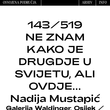
OSVOJENA PODRUČJA
ARHIV
INFO
143/519
NE ZNAM
KAKO JE
DRUGDJE U
SVIJETU, ALI
OVDJE…
Nadija Mustapić
Galerija Waldinger, Osijek
/