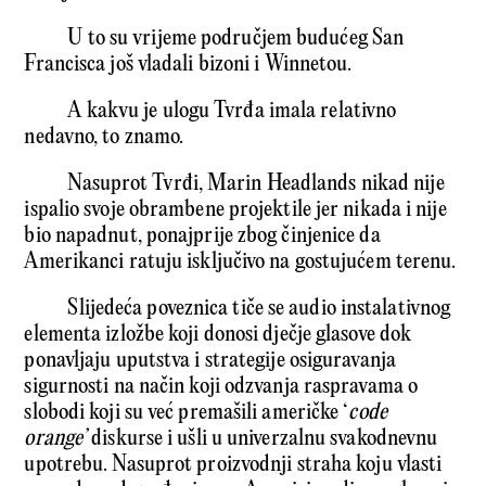
U to su vrijeme područjem budućeg San
Francisca još vladali bizoni i Winnetou.
A kakvu je ulogu Tvrđa imala relativno
nedavno, to znamo.
Nasuprot Tvrđi, Marin Headlands nikad nije
ispalio svoje obrambene projektile jer nikada i nije
bio napadnut, ponajprije zbog činjenice da
Amerikanci ratuju isključivo na gostujućem terenu.
Slijedeća poveznica tiče se audio instalativnog
elementa izložbe koji donosi dječje glasove dok
ponavljaju uputstva i strategije osiguravanja
sigurnosti na način koji odzvanja raspravama o
slobodi koji su već premašili američke ‘
code
orange’
diskurse i ušli u univerzalnu svakodnevnu
upotrebu. Nasuprot proizvodnji straha koju vlasti