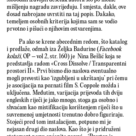
mišljenju nagradu zavrijeđuju. I smjesta, dakle, ove
dosad nabrojane uvrstiti na taj popis. Dakako,
temeljem osobnih kriterija kojima sam se vodio
prvotno i pišući o njihovim ostvarenjima.
Pa ako se krene abecednim redom, što katalog
i predlaže, odmah iza Željka Badurine (
Facebook
kolaži
, OP – vol 2, str. 160) je Nina Bešlić koja se
predstavlja radom «Cross Dissolve / Transparentni
prostori II». Prvi bismo dio naslova eventualno
mogli prevesti kao ‘izgubljeni u ukrštanju’ pri čemu
je asocijacija na poznati film S. Coppole možda i
uključena. Međutim, varijacija prijevoda tih dviju
engleskih riječi je jako mnogo, stoga ga osobno i
shvaćam kao mistifikaciju korištenjem riječi što u
suvremenoj umjetnosti trenutno dobro figuriraju.
Stojeći pred tom instalacijom, potpuno mi je
nejasan drugi dio naslova. Kao što je i pridruženi