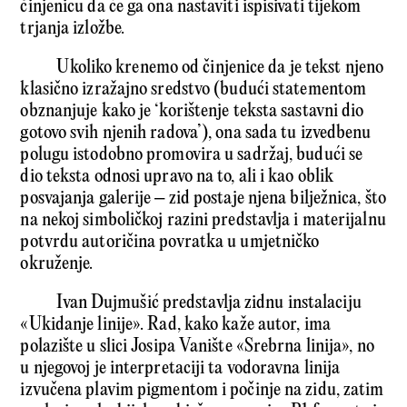
činjenicu da će ga ona nastaviti ispisivati tijekom
trjanja izložbe.
Ukoliko krenemo od činjenice da je tekst njeno
klasično izražajno sredstvo (budući statementom
obznanjuje kako je ‘korištenje teksta sastavni dio
gotovo svih njenih radova’), ona sada tu izvedbenu
polugu istodobno promovira u sadržaj, budući se
dio teksta odnosi upravo na to, ali i kao oblik
posvajanja galerije – zid postaje njena bilježnica, što
na nekoj simboličkoj razini predstavlja i materijalnu
potvrdu autoričina povratka u umjetničko
okruženje.
Ivan Dujmušić predstavlja zidnu instalaciju
«Ukidanje linije». Rad, kako kaže autor, ima
polazište u slici Josipa Vanište «Srebrna linija», no
u njegovoj je interpretaciji ta vodoravna linija
izvučena plavim pigmentom i počinje na zidu, zatim