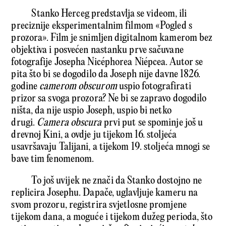
Stanko Herceg predstavlja se videom, ili
preciznije eksperimentalnim filmom «Pogled s
prozora». Film je snimljen digitalnom kamerom bez
objektiva i posvećen nastanku prve sačuvane
fotografije Josepha Nicéphorea Niépcea. Autor se
pita što bi se dogodilo da Joseph nije davne 1826.
godine
camerom obscurom
uspio fotografirati
prizor sa svoga prozora? Ne bi se zapravo dogodilo
ništa, da nije uspio Joseph, uspio bi netko
drugi.
Camera obscura
prvi put se spominje još u
drevnoj Kini, a ovdje ju tijekom 16. stoljeća
usavršavaju Talijani, a tijekom 19. stoljeća mnogi se
bave tim fenomenom.
To još uvijek ne znači da Stanko dostojno ne
replicira Josephu. Dapače, uglavljuje kameru na
svom prozoru, registrira svjetlosne promjene
tijekom dana, a moguće i tijekom dužeg perioda, što