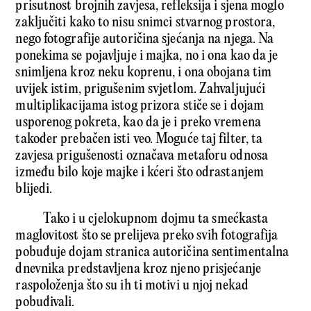
prisutnost brojnih zavjesa, refleksija i sjena moglo
zaključiti kako to nisu snimci stvarnog prostora,
nego fotografije autoričina sjećanja na njega. Na
ponekima se pojavljuje i majka, no i ona kao da je
snimljena kroz neku koprenu, i ona obojana tim
uvijek istim, prigušenim svjetlom. Zahvaljujući
multiplikacijama istog prizora stiče se i dojam
usporenog pokreta, kao da je i preko vremena
također prebačen isti veo. Moguće taj filter, ta
zavjesa prigušenosti označava metaforu odnosa
između bilo koje majke i kćeri što odrastanjem
blijedi.
Tako i u cjelokupnom dojmu ta smećkasta
maglovitost što se prelijeva preko svih fotografija
pobuđuje dojam stranica autoričina sentimentalna
dnevnika predstavljena kroz njeno prisjećanje
raspoloženja što su ih ti motivi u njoj nekad
pobuđivali.