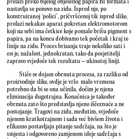
prelazi preko bijelog obješenog papira B1 formata i
nastavlja se ponovo na zidu. Ispred nje, po
konstruiranoj ‘polici’, pričvršćenoj tik ispred slike,
prolazi nekakav aparat pokretan elektromotorom
koji na sebi ima četkice koje pomalo brišu pigment s
papira, pa na koncu dobivamo tek početak i kraj te
linije na zidu. Proces brisanja traje nekoliko sati i
on je, nažalost, jednokratan, tako da posjetitelji
zapravo svjedoče tek rezultatu – ukinutoj liniji.
Stiče se dojam obrnuta procesa, za razliku od
proizvodnje slike, ovdje je vrlo malo vremena
potrebno da bi se ona učinila, dočim je njena
eliminacija dugotrajna. Konačnica je također
obrnuta zato što predstavlja njeno iščeznuće a ne
postojanje. Tragovi na zidu, međutim, svjedoče
njenom kratkotrajnom i sada već bivšem životu i
efikasno postavljaju pitanje sadržaja, na što je
smjesta i odgovoreno zamjenom ideje sadržaja s