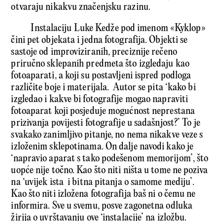
otvaraju nikakvu značenjsku razinu.
Instalaciju Luke Kedže pod imenom «Kyklop»
čini pet objekata i jedna fotografija. Objekti se
sastoje od improviziranih, preciznije rečeno
priručno sklepanih predmeta što izgledaju kao
fotoaparati, a koji su postavljeni ispred podloga
različite boje i materijala. Autor se pita ‘kako bi
izgledao i kakve bi fotografije mogao napraviti
fotoaparat koji posjeduje mogućnost neprestana
prizivanja povijesti fotografije u sadašnjost?’ To je
svakako zanimljivo pitanje, no nema nikakve veze s
izloženim sklepotinama. On dalje navodi kako je
‘napravio aparat s tako podešenom memorijom’, što
uopće nije točno. Kao što niti ništa u tome ne poziva
na ‘uvijek ista i bitna pitanja o samome mediju’.
Kao što niti izložena fotografija baš ni o čemu ne
informira. Sve u svemu, posve zagonetna odluka
žirija o uvrštavanju ove ‘instalacije’ na izložbu.