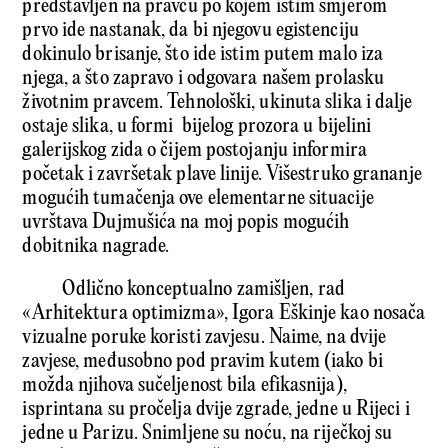
predstavljen na pravcu po kojem istim smjerom
prvo ide nastanak, da bi njegovu egistenciju
dokinulo brisanje, što ide istim putem malo iza
njega, a što zapravo i odgovara našem prolasku
životnim pravcem. Tehnološki, ukinuta slika i dalje
ostaje slika, u formi bijelog prozora u bijelini
galerijskog zida o čijem postojanju informira
početak i završetak plave linije. Višestruko grananje
mogućih tumačenja ove elementarne situacije
uvrštava Dujmušića na moj popis mogućih
dobitnika nagrade.
Odlično konceptualno zamišljen, rad
«Arhitektura optimizma», Igora Eškinje kao nosača
vizualne poruke koristi zavjesu. Naime, na dvije
zavjese, međusobno pod pravim kutem (iako bi
možda njihova sučeljenost bila efikasnija),
isprintana su pročelja dvije zgrade, jedne u Rijeci i
jedne u Parizu. Snimljene su noću, na riječkoj su