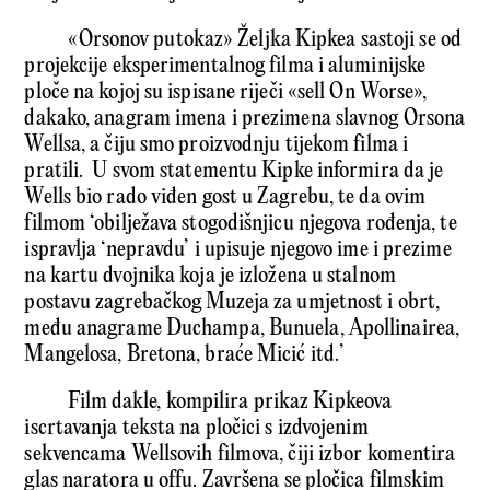
«Orsonov putokaz» Željka Kipkea sastoji se od
projekcije eksperimentalnog filma i aluminijske
ploče na kojoj su ispisane riječi «sell On Worse»,
dakako, anagram imena i prezimena slavnog Orsona
Wellsa, a čiju smo proizvodnju tijekom filma i
pratili. U svom statementu Kipke informira da je
Wells bio rado viđen gost u Zagrebu, te da ovim
filmom ‘obilježava stogodišnjicu njegova rođenja, te
ispravlja ‘nepravdu’ i upisuje njegovo ime i prezime
na kartu dvojnika koja je izložena u stalnom
postavu zagrebačkog Muzeja za umjetnost i obrt,
među anagrame Duchampa, Bunuela, Apollinairea,
Mangelosa, Bretona, braće Micić itd.’
Film dakle, kompilira prikaz Kipkeova
iscrtavanja teksta na pločici s izdvojenim
sekvencama Wellsovih filmova, čiji izbor komentira
glas naratora u offu. Završena se pločica filmskim