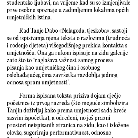
studentske ljubavi, na vrijeme kad su se izmjenjivale
prve osobne spoznaje u zadimljenim lokalima općih
umjetničkih istina.
Rad Tanje Dabo «Nelagoda, tjeskoba», sastoji
se od ispisivanja njena teksta o razlozima (trudnoća
i rođenje djeteta) višegodišnjeg prekida kontakta s
umjetnošću. Ona ga rukom ispisuje na zidu galerije
zato što to ‘naglašava važnost samog procesa
pisanja kao umjetničkog čina i osobnog
oslobađajućeg čina završetka razdoblja jednog
odnosa spram umjetnosti’.
Forma ispisana teksta priziva dojam dječje
početnice iz prvog razreda (što moguće simbolizira
Tanjin doživljaj kako prema umjetnosti sada kreće
sasvim ispočetka), a određeni, no još prazni
prostori neispisanih stranica na zidu, kao i izložene
olovke, sugeriraju performativnost, odnosno