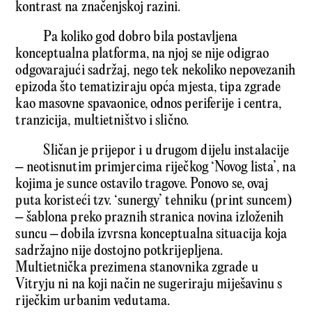
kontrast na značenjskoj razini.
Pa koliko god dobro bila postavljena
konceptualna platforma, na njoj se nije odigrao
odgovarajući sadržaj, nego tek nekoliko nepovezanih
epizoda što tematiziraju opća mjesta, tipa zgrade
kao masovne spavaonice, odnos periferije i centra,
tranzicija, multietništvo i slično.
Sličan je prijepor i u drugom dijelu instalacije
– neotisnutim primjercima riječkog ‘Novog lista’, na
kojima je sunce ostavilo tragove. Ponovo se, ovaj
puta koristeći tzv. ‘sunergy’ tehniku (print suncem)
– šablona preko praznih stranica novina izloženih
suncu – dobila izvrsna konceptualna situacija koja
sadržajno nije dostojno potkrijepljena.
Multietnička prezimena stanovnika zgrade u
Vitryju ni na koji način ne sugeriraju miješavinu s
riječkim urbanim vedutama.