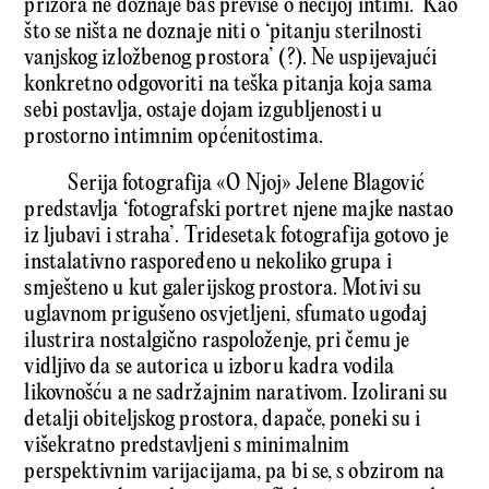
prizora ne doznaje baš previše o nečijoj intimi. Kao
što se ništa ne doznaje niti o ‘pitanju sterilnosti
vanjskog izložbenog prostora’ (?). Ne uspijevajući
konkretno odgovoriti na teška pitanja koja sama
sebi postavlja, ostaje dojam izgubljenosti u
prostorno intimnim općenitostima.
Serija fotografija «O Njoj» Jelene Blagović
predstavlja ‘fotografski portret njene majke nastao
iz ljubavi i straha’. Tridesetak fotografija gotovo je
instalativno raspoređeno u nekoliko grupa i
smješteno u kut galerijskog prostora. Motivi su
uglavnom prigušeno osvjetljeni, sfumato ugođaj
ilustrira nostalgično raspoloženje, pri čemu je
vidljivo da se autorica u izboru kadra vodila
likovnošću a ne sadržajnim narativom. Izolirani su
detalji obiteljskog prostora, dapače, poneki su i
višekratno predstavljeni s minimalnim
perspektivnim varijacijama, pa bi se, s obzirom na