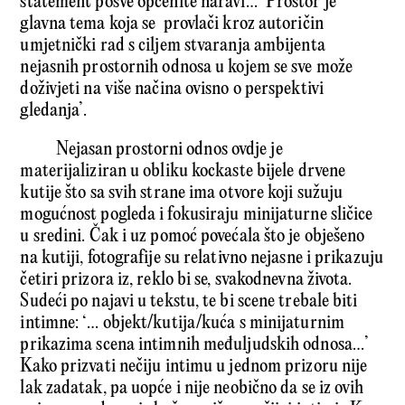
statement posve općenite naravi… ‘Prostor je
glavna tema koja se provlači kroz autoričin
umjetnički rad s ciljem stvaranja ambijenta
nejasnih prostornih odnosa u kojem se sve može
doživjeti na više načina ovisno o perspektivi
gledanja’.
Nejasan prostorni odnos ovdje je
materijaliziran u obliku kockaste bijele drvene
kutije što sa svih strane ima otvore koji sužuju
mogućnost pogleda i fokusiraju minijaturne sličice
u sredini. Čak i uz pomoć povećala što je obješeno
na kutiji, fotografije su relativno nejasne i prikazuju
četiri prizora iz, reklo bi se, svakodnevna života.
Sudeći po najavi u tekstu, te bi scene trebale biti
intimne: ‘… objekt/kutija/kuća s minijaturnim
prikazima scena intimnih međuljudskih odnosa…’
Kako prizvati nečiju intimu u jednom prizoru nije
lak zadatak, pa uopće i nije neobično da se iz ovih