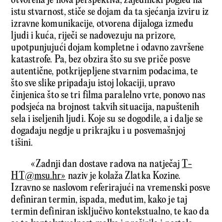
otvorena je nova perspektiva, zajednički pogled na
istu stvarnost, stiče se dojam da ta sjećanja izviru iz
izravne komunikacije, otvorena dijaloga između
ljudi i kuća, riječi se nadovezuju na prizore,
upotpunjujući dojam kompletne i odavno završene
katastrofe. Pa, bez obzira što su sve priče posve
autentične, potkrijepljene stvarnim podacima, te
što sve slike pripadaju istoj lokaciji, upravo
činjenica što se tri filma paralelno vrte, ponovo nas
podsjeća na brojnost takvih situacija, napuštenih
sela i iseljenih ljudi. Koje su se dogodile, a i dalje se
događaju negdje u prikrajku i u posvemašnjoj
tišini.
«Zadnji dan dostave radova na natječaj
T-
HT@msu.hr»
naziv je kolaža Zlatka Kozine.
Izravno se naslovom referirajući na vremenski posve
definiran termin, ispada, međutim, kako je taj
termin definiran isključivo kontekstualno, te kao da