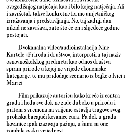
ovogodišnjeg natječaja kao i bilo kojeg natječaja. Ali
i završetak takve konkretne forme umjetničkog
izražavanja i predstavljanja. No, taj zadnji dan
nikad ne završava, zato što će on i slijedeće godine
postojati.
Dvokanalna video/audioinstalacija Nine
Kurtele «Priroda i društvo», interpretira taj naziv
osnovnoškolskog predmeta kao odnos društva
spram prirode u kojoj ne vrijede ekonomske
kategorije, te mu pridodaje scenario iz bajke o Ivici i
Marici.
Film prikazuje autoricu kako kreće iz centra
grada i hoda sve dok ne zađe duboko u prirodu i
pritom s vremena na vrijeme ostavlja tragove svog
prolaska bacajući kovanice eura. Pa dok u gradu
kovanice ipak izazivaju pažnju, u šumi su one
izgubile svaku vrijednost.