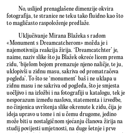
No, uslijed prenaglašene dimenzije okvira
fotografija, te stranice ne teku tako fluidno kao što
to magličasto raspoloženje predlaže.
Uključivanje Mirana Blažeka s radom
«Monument s Dreamcatcherom» možda je i
najemotivnija reakcija žirija. ‘Dreamcatchter’ je,
naime, naziv slike što ju Blažek okreće licem prema
zidu, ‘bijelom bojom premazuje njeno naličje, te ju,
uklopivši u zidnu masu, sakriva od promatračeva
pogleda’. To što se ‘monument’ baš i ne uklapa u
zidnu masu i ne sakriva od pogleda, što je smjesta
uočljivo i na izložbi i na fotografiji u katalogu, tek je
nesporazum između naslova, statementa i izvedbe,
no činjenica uvrštenja slike okrenute k zidu, čija je
ideja upravo u tome i ni u čemu drugome, jedino
može biti u nostalgičnom sjećanju članova žirija na
studij povijesti umjetnosti, na duge šetnje i prve