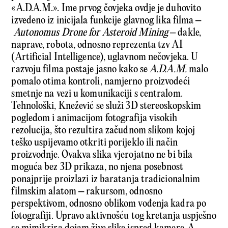
«A.D.A.M.». Ime prvog čovjeka ovdje je duhovito
izvedeno iz inicijala funkcije glavnog lika filma –
Autonomus Drone for Asteroid Mining
– dakle,
naprave, robota, odnosno reprezenta tzv AI
(Artificial Intelligence), uglavnom nečovjeka. U
razvoju filma postaje jasno kako se
A.D.A.M.
malo
pomalo otima kontroli, namjerno proizvodeći
smetnje na vezi u komunikaciji s centralom.
Tehnološki, Knežević se služi 3D stereoskopskim
pogledom i animacijom fotografija visokih
rezolucija, što rezultira začudnom slikom kojoj
teško uspijevamo otkriti porijeklo ili način
proizvodnje. Ovakva slika vjerojatno ne bi bila
moguća bez 3D prikaza, no njena posebnost
ponajprije proizlazi iz baratanja tradicionalnim
filmskim alatom – rakursom, odnosno
perspektivom, odnosno oblikom vođenja kadra po
fotografiji. Upravo aktivnošću tog kretanja uspješno