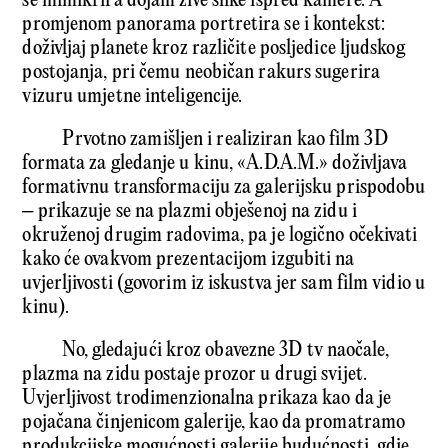
se mimikrira dojam žive slike ispred kamere. A
promjenom panorama portretira se i kontekst:
doživljaj planete kroz različite posljedice ljudskog
postojanja, pri čemu neobičan rakurs sugerira
vizuru umjetne inteligencije.
Prvotno zamišljen i realiziran kao film 3D
formata za gledanje u kinu, «A.D.A.M.» doživljava
formativnu transformaciju za galerijsku prispodobu
– prikazuje se na plazmi obješenoj na zidu i
okruženoj drugim radovima, pa je logično očekivati
kako će ovakvom prezentacijom izgubiti na
uvjerljivosti (govorim iz iskustva jer sam film vidio u
kinu).
No, gledajući kroz obavezne 3D tv naočale,
plazma na zidu postaje prozor u drugi svijet.
Uvjerljivost trodimenzionalna prikaza kao da je
pojačana činjenicom galerije, kao da promatramo
produkcijske mogućnosti galerije budućnosti, gdje