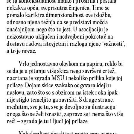
se ta kontekstualnost malko i proširila i postala
nekakva opća, sveprisutna činjenica. Time se
pomalo karikira dimenzionalnost ove izložbe,
odnosno njena težnja da se predstavi možda
značajnijom nego što to jest. U asocijaciju je
neizostavno uključen i nedvojbeni pokretač na
dostavu radova istovjetan i razlogu njene ‘važnosti’,
a to je novac.
Vrlo jednostavno olovkom na papiru, reklo bi
se da je u pitanju više skica nego završeni crtež,
nacrtana je zgrada MSU i nekoliko prilika koje joj
prilaze. Dojam skice svakako odgovara ideji u
naslovu, zato što se s obzirom na istek roka ipak
nije stiglo temeljito ga završiti. S druge strane,
međutim, sve je tu, sve je dovoljno za ilustraciju
onoga što se želi izraziti, zapravo se i nema što više
reći – zgrada je tu i ljudi joj prilaze.