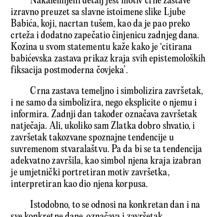
Nakalemljeni detalj jest motiv crne zastave
izravno preuzet sa slavne istoimene slike Ljube
Babića, koji, nacrtan tušem, kao da je pao preko
crteža i dodatno zapečatio činjenicu zadnjeg dana.
Kozina u svom statementu kaže kako je ‘citirana
babićevska zastava prikaz kraja svih epistemoloških
fiksacija postmoderna čovjeka’.
Crna zastava temeljno i simbolizira završetak,
i ne samo da simbolizira, nego eksplicite o njemu i
informira. Zadnji dan također označava završetak
natječaja. Ali, ukoliko sam Zlatka dobro shvatio, i
završetak takozvane spoznajne tendencije u
suvremenom stvaralaštvu. Pa da bi se ta tendencija
adekvatno završila, kao simbol njena kraja izabran
je umjetnički portretiran motiv završetka,
interpretiran kao dio njena korpusa.
Istodobno, to se odnosi na konkretan dan i na
sve konkretne dane, označava i završetak