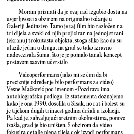
Moram priznati da je ovaj rad izgubio dosta na
uvjerljivosti s obzirom na originalno izdanje u
Galeriji Jedinstvo. Tamo je taj film bio razložen na
tri dijela a svaki od njih projiciran na jednoj strani
(ekranu) trokutasta objekta, stoga slike kao da su
ulazile jedna u drugu, na grad se tako izravno
nadovezivala šuma, što je je pomalo tanak koncept
postavom sasvim učvrstilo.
Videoperformans (iako mi se čini da bi
preciznije određenje bilo performans za video)
Vesne Mačković pod imenom «Pozdrav» ima
autobiografsku podlogu. Iz statementa doznajemo
kako je ona 1990. doselila u Sisak, no rat i bolest su
je tijekom dugih trinaest godina držali u izolaciji.
Pa kad je, zahvaljujući sretnim okolnostima, ponovo
izašla, grad je bio uništen. S obzirom da video
fokusira detalje njena tijela dok izvodi performans,