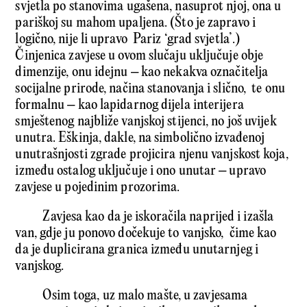
svjetla po stanovima ugašena, nasuprot njoj, ona u
pariškoj su mahom upaljena. (Što je zapravo i
logično, nije li upravo Pariz ‘grad svjetla’.)
Činjenica zavjese u ovom slučaju uključuje obje
dimenzije, onu idejnu – kao nekakva označitelja
socijalne prirode, načina stanovanja i slično, te onu
formalnu – kao lapidarnog dijela interijera
smještenog najbliže vanjskoj stijenci, no još uvijek
unutra. Eškinja, dakle, na simbolično izvađenoj
unutrašnjosti zgrade projicira njenu vanjskost koja,
između ostalog uključuje i ono unutar – upravo
zavjese u pojedinim prozorima.
Zavjesa kao da je iskoračila naprijed i izašla
van, gdje ju ponovo dočekuje to vanjsko, čime kao
da je duplicirana granica između unutarnjeg i
vanjskog.
Osim toga, uz malo mašte, u zavjesama