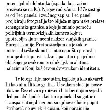
potencijalnih dobitnika (ispada da je važno
prezivati se na K.). Njegov rad «Aura: F37» sastoji
se od ‘led panela’ i zvučnog zapisa. Led paneli
projiciraju fotografije što bilježe migrantske prelaze
schengenske granice, a koje je snimio pomoću
policijskih termovizijskih kamera koje se
upotrebljavaju za noćni nadzor vanjskih granice
Europske unije. Pretpostavljam da je takav
materijal teško skinuti s interneta, što postavlja
pitanje dostupnosti takvoj aparaturi, pa jedino
objašnjenje ovakvom produkcijskim alatima
nalazim u Konjikušićevom dvostrukom identitetu.
Te fotografije, međutim, izgledaju kao akvareli.
Ili kao ulja. Ili kao grafike. U svakom slučaju, posve
likovno. Bez obzira proizvodi li takav dojam svjetlo
‘led panela’, ljudske konture ponekad su gotovo
transparentne, drugi put su njihove siluete poput
‘štrihova’, no uvijek je dojam, koji ponajprije