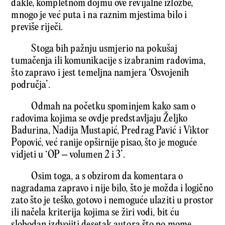
dakle, kompletnom dojmu ove revijalne izložbe,
mnogo je već puta i na raznim mjestima bilo i
previše riječi.
Stoga bih pažnju usmjerio na pokušaj
tumačenja ili komunikacije s izabranim radovima,
što zapravo i jest temeljna namjera ‘Osvojenih
područja’.
Odmah na početku spominjem kako sam o
radovima kojima se ovdje predstavljaju Željko
Badurina, Nadija Mustapić, Predrag Pavić i Viktor
Popović, već ranije opširnije pisao, što je moguće
vidjeti u ‘OP – volumen 2 i 3’.
Osim toga, a s obzirom da komentara o
nagradama zapravo i nije bilo, što je možda i logično
zato što je teško, gotovo i nemoguće ulaziti u prostor
ili načela kriterija kojima se žiri vodi, bit ću
slobodan izdvojiti desetak autora što po mome