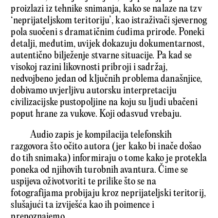
proizlazi iz tehnike snimanja, kako se nalaze na tzv
‘neprijateljskom teritoriju’, kao istraživači sjevernog
pola suočeni s dramatičnim ćudima prirode. Poneki
detalji, međutim, uvijek dokazuju dokumentarnost,
autentično bilježenje stvarne situacije. Pa kad se
visokoj razini likovnosti pribroji i sadržaj,
nedvojbeno jedan od ključnih problema današnjice,
dobivamo uvjerljivu autorsku interpretaciju
civilizacijske pustopoljine na koju su ljudi ubačeni
poput hrane za vukove. Koji odasvud vrebaju.
Audio zapis je kompilacija telefonskih
razgovora što očito autora (jer kako bi inače došao
do tih snimaka) informiraju o tome kako je protekla
poneka od njihovih turobnih avantura. Čime se
uspijeva oživotvoriti te prilike što se na
fotografijama probijaju kroz neprijateljski teritorij,
slušajući ta izviješća kao ih poimence i
prepoznajemo.