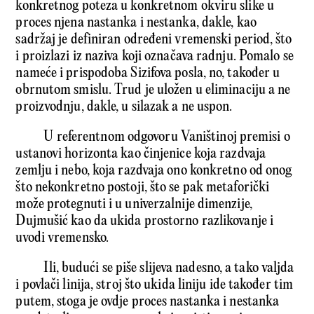
konkretnog poteza u konkretnom okviru slike u
proces njena nastanka i nestanka, dakle, kao
sadržaj je definiran određeni vremenski period, što
i proizlazi iz naziva koji označava radnju. Pomalo se
nameće i prispodoba Sizifova posla, no, također u
obrnutom smislu. Trud je uložen u eliminaciju a ne
proizvodnju, dakle, u silazak a ne uspon.
U referentnom odgovoru Vaništinoj premisi o
ustanovi horizonta kao činjenice koja razdvaja
zemlju i nebo, koja razdvaja ono konkretno od onog
što nekonkretno postoji, što se pak metaforički
može protegnuti i u univerzalnije dimenzije,
Dujmušić kao da ukida prostorno razlikovanje i
uvodi vremensko.
Ili, budući se piše slijeva nadesno, a tako valjda
i povlači linija, stroj što ukida liniju ide također tim
putem, stoga je ovdje proces nastanka i nestanka