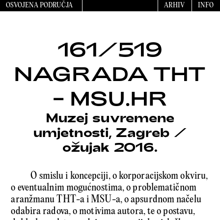
OSVOJENA PODRUČJA
ARHIV
INFO
161/519
NAGRADA THT
– MSU.HR
Muzej suvremene
umjetnosti, Zagreb
/
ožujak 2016.
O smislu i koncepciji, o korporacijskom okviru,
o eventualnim mogućnostima, o problematičnom
aranžmanu THT-a i MSU-a, o apsurdnom načelu
odabira radova, o motivima autora, te o postavu,