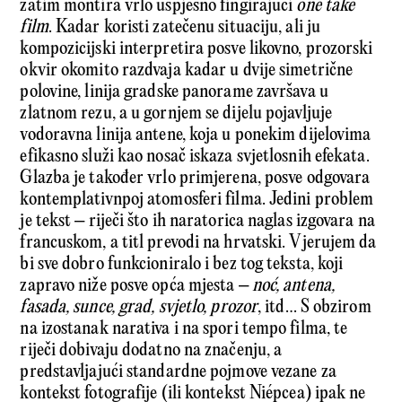
zatim montira vrlo uspješno fingirajući
one take
film
. Kadar koristi zatečenu situaciju, ali ju
kompozicijski interpretira posve likovno, prozorski
okvir okomito razdvaja kadar u dvije simetrične
polovine, linija gradske panorame završava u
zlatnom rezu, a u gornjem se dijelu pojavljuje
vodoravna linija antene, koja u ponekim dijelovima
efikasno služi kao nosač iskaza svjetlosnih efekata.
Glazba je također vrlo primjerena, posve odgovara
kontemplativnpoj atomosferi filma. Jedini problem
je tekst – riječi što ih naratorica naglas izgovara na
francuskom, a titl prevodi na hrvatski. Vjerujem da
bi sve dobro funkcioniralo i bez tog teksta, koji
zapravo niže posve opća mjesta –
noć, antena,
fasada, sunce, grad, svjetlo, prozor
, itd… S obzirom
na izostanak narativa i na spori tempo filma, te
riječi dobivaju dodatno na značenju, a
predstavljajući standardne pojmove vezane za
kontekst fotografije (ili kontekst Niépcea) ipak ne