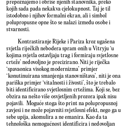
prepoznajemo i obrise njenih stanovnika, preko
kojih sada pada nekakva cjelokupnost. Taj je til
istodobno i njihov formalni ekran, ali i simbol
polupropusne opne što se nalazi između osobe i
stvarnosti.
Kontrastiranje Rijeke i Pariza kroz ugašena
svjetla riječkih nebodera spram onih u Vitryju ‘u
kojima svjetla ostavljaju trag i formiraju svjetlosne
crteže’ nedovoljno je precizirano. Niti je riječka
‘spavaonica visokog modernizma’ primjer
‘konutinuirana smanjenja stanovništava’, niti je ona
pariška primjer ‘vitalnosti i živosti’, što je trebalo
biti identificirano svjetlosnim crtežima. Koji se, bez
obzira na nešto više osvjetljenih prozora ipak nisu
pojavili. Moguće stoga što print na polupropusnoj
zavjesi i ne može pojavniti svjetlosni efekt, nego ga u
sebe upija, akomulira a ne emanira. Kao da ta
tehnološka nemogućnost identificira i nedovoljan