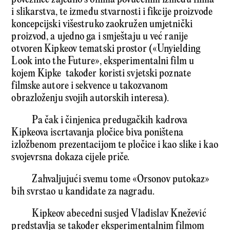
i slikarstva, te između stvarnosti i fikcije proizvode
koncepcijski višestruko zaokružen umjetnički
proizvod, a ujedno ga i smještaju u već ranije
otvoren Kipkeov tematski prostor («Unyielding
Look into the Future», eksperimentalni film u
kojem Kipke također koristi svjetski poznate
filmske autore i sekvence u takozvanom
obrazloženju svojih autorskih interesa).
Pa čak i činjenica predugačkih kadrova
Kipkeova iscrtavanja pločice biva poništena
izložbenom prezentacijom te pločice i kao slike i kao
svojevrsna dokaza cijele priče.
Zahvaljujući svemu tome «Orsonov putokaz»
bih svrstao u kandidate za nagradu.
Kipkeov abecedni susjed Vladislav Knežević
predstavlja se također eksperimentalnim filmom