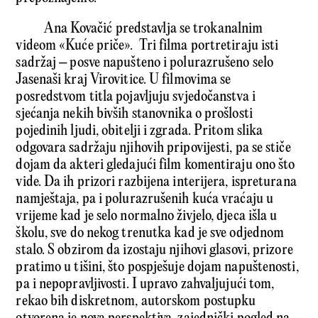
Ana Kovačić predstavlja se trokanalnim
videom «Kuće priče». Tri filma portretiraju isti
sadržaj – posve napušteno i polurazrušeno selo
Jasenaši kraj Virovitice. U filmovima se
posredstvom titla pojavljuju svjedočanstva i
sjećanja nekih bivših stanovnika o prošlosti
pojedinih ljudi, obitelji i zgrada. Pritom slika
odgovara sadržaju njihovih pripovijesti, pa se stiče
dojam da akteri gledajući film komentiraju ono što
vide. Da ih prizori razbijena interijera, ispreturana
namještaja, pa i polurazrušenih kuća vraćaju u
vrijeme kad je selo normalno živjelo, djeca išla u
školu, sve do nekog trenutka kad je sve odjednom
stalo. S obzirom da izostaju njihovi glasovi, prizore
pratimo u tišini, što pospješuje dojam napuštenosti,
pa i nepopravljivosti. I upravo zahvaljujući tom,
rekao bih diskretnom, autorskom postupku