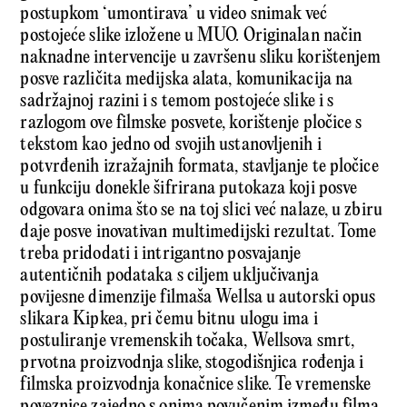
postupkom ‘umontirava’ u video snimak već
postojeće slike izložene u MUO. Originalan način
naknadne intervencije u završenu sliku korištenjem
posve različita medijska alata, komunikacija na
sadržajnoj razini i s temom postojeće slike i s
razlogom ove filmske posvete, korištenje pločice s
tekstom kao jedno od svojih ustanovljenih i
potvrđenih izražajnih formata, stavljanje te pločice
u funkciju donekle šifrirana putokaza koji posve
odgovara onima što se na toj slici već nalaze, u zbiru
daje posve inovativan multimedijski rezultat. Tome
treba pridodati i intrigantno posvajanje
autentičnih podataka s ciljem uključivanja
povijesne dimenzije filmaša Wellsa u autorski opus
slikara Kipkea, pri čemu bitnu ulogu ima i
postuliranje vremenskih točaka, Wellsova smrt,
prvotna proizvodnja slike, stogodišnjica rođenja i
filmska proizvodnja konačnice slike. Te vremenske
poveznice zajedno s onima povučenim između filma