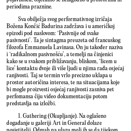
periodima praznine.
Sva obilježja svog performativnog izričaja
Božena Končić Badurina zadržava i u američkoj
epizodi pod naslovom: ‘Pasivnije od svake
pasivnosti’. Ta je sintagma preuzeta od francuskog
filozofa Emmanuela Lavinasa. On ju također naziva
i ‘radikalnom pasivnošću’, a temelji na činjenici
kako se u svakom približavanju, bliskom, ‘licem u
lice’ kontaktu dvoje ili više ljudi u njima rađa osjećaj
ranjivosti. Taj se termin vrlo precizno uklapa u
prostor autoričina interesa, te na situacijama koje
bi mogle proizvesti osjećaj ranjivosti zasniva pet
perfomansa čiju video dokumentaciju potom
predstavlja na izložbi.
1. Gathering (Okupljanje). Na oglašeno
događanje u galeriji Art in General dolaze
posjetitelji. Odmah na ulazu moli ih se da tijekom