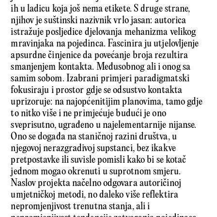
ih u ladicu koja još nema etikete. S druge strane,
njihov je suštinski nazivnik vrlo jasan: autorica
istražuje posljedice djelovanja mehanizma velikog
mravinjaka na pojedinca. Fascinira ju utjelovljenje
apsurdne činjenice da povećanje broja rezultira
smanjenjem kontakta. Međusobnog ali i onog sa
samim sobom. Izabrani primjeri paradigmatski
fokusiraju i prostor gdje se odsustvo kontakta
uprizoruje: na najopćenitijim planovima, tamo gdje
to nitko više i ne primjećuje budući je ono
sveprisutno, ugrađeno u najelementarnije nijanse.
Ono se događa na staničnoj razini društva, u
njegovoj nerazgradivoj supstanci, bez ikakve
pretpostavke ili suvisle pomisli kako bi se kotač
jednom mogao okrenuti u suprotnom smjeru.
Naslov projekta načelno odgovara autoričinoj
umjetničkoj metodi, no daleko više reflektira
nepromjenjivost trenutna stanja, ali i