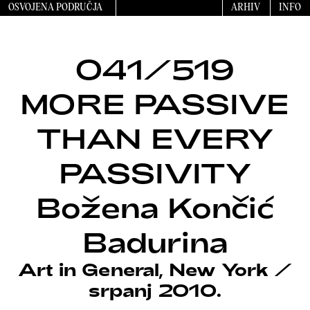
OSVOJENA PODRUČJA
ARHIV
INFO
041/519
MORE PASSIVE
THAN EVERY
PASSIVITY
Božena Končić
Badurina
Art in General, New York
/
srpanj 2010.