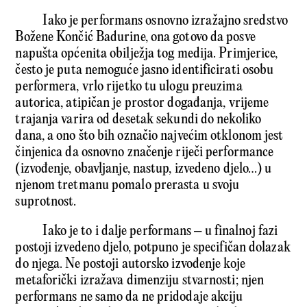
Iako je performans osnovno izražajno sredstvo
Božene Končić Badurine, ona gotovo da posve
napušta općenita obilježja tog medija. Primjerice,
često je puta nemoguće jasno identificirati osobu
performera, vrlo rijetko tu ulogu preuzima
autorica, atipičan je prostor događanja, vrijeme
trajanja varira od desetak sekundi do nekoliko
dana, a ono što bih označio najvećim otklonom jest
činjenica da osnovno značenje riječi performance
(izvođenje, obavljanje, nastup, izvedeno djelo…) u
njenom tretmanu pomalo prerasta u svoju
suprotnost.
Iako je to i dalje performans – u finalnoj fazi
postoji izvedeno djelo, potpuno je specifičan dolazak
do njega. Ne postoji autorsko izvođenje koje
metaforički izražava dimenziju stvarnosti; njen
performans ne samo da ne pridodaje akciju