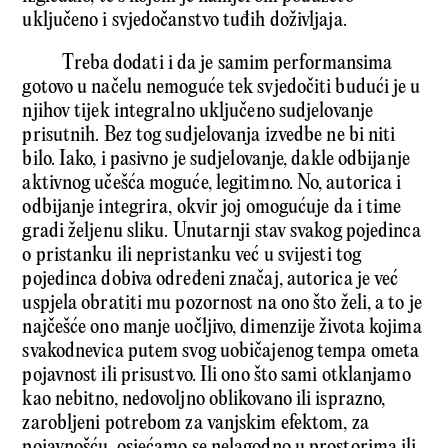
uključeno i svjedočanstvo tuđih doživljaja.
Treba dodati i da je samim performansima
gotovo u načelu nemoguće tek svjedočiti budući je u
njihov tijek integralno uključeno sudjelovanje
prisutnih. Bez tog sudjelovanja izvedbe ne bi niti
bilo. Iako, i pasivno je sudjelovanje, dakle odbijanje
aktivnog učešća moguće, legitimno. No, autorica i
odbijanje integrira, okvir joj omogućuje da i time
gradi že­ljenu sliku. Unutarnji stav svakog pojedinca
o pristanku ili nepristanku već u svijesti tog
pojedinca dobiva određeni značaj, autorica je već
uspjela obratiti mu pozornost na ono što želi, a to je
najčešće ono manje uočljivo, dimenzije ži­vota kojima
svakodnevica putem svog uobičajenog tempa ometa
pojavnost ili prisustvo. Ili ono što sami otklanjamo
kao nebitno, nedovoljno oblikovano ili isprazno,
zarobljeni potrebom za vanjskim efektom, za
pojavnošću, osjećamo se nelagodno u prostorima ili