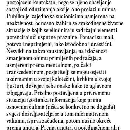
postojećem kontekstu, nego se njeno obavljanje
sastoji od oduzimanja akcije, ono prelazi u minus.
Publika je, zajedno sa sudionicima usmje­rena na
neaktivnost, odnosno izabiru se svakodnevne ži­votne
situacije iz kojih se eliminiraju sadržajni elementi
potencirajući usputne praznine. Pomaci su mali,
gotovo i neprimjetni, iako istodobno i drastični.
Nesvikli na takva zaustavljanja, na izloženost
smanjenom obimu primljenih podražaja, a
usmjereni prema mentalnom, pa čak i
transcedentnom, posjetitelji se mogu osjetiti
uzdrmanim u svojoj kolotečini, krhkim u svojoj
ljušturi, doživjeti sebe onako kako to uglavnom
izbjegavaju. Prisilno postavljena u privremenu
situaciju izostanka informacija koje prima
osnovnim čulima (ništa se konkretno ne događa)
svijest doživljavatelja se u tom informativnom
vakumu, isprva začuđena, potom nužno okreće
prema unutra. Prema unutra u pojedinačnom ali i