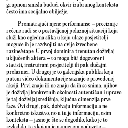
grupnom smislu budući okvir izabranog konteksta
često ima socijalno obilježje.
Promatrajući njene performanse – preciznije
rečeno radi se o postavljenoj polaznoj situaciji koja
služi kao ogledna slika u koju ulaze posjetitelji –
moguće ih je razdvojiti na dvije izvedbene
razine/etape. U prvoj dominira trenutan doživljaj
uključenih aktera – to mogu biti dogovoreni
statisti, instruirani posjetitelji ili pak slučajni
prolaznici. U drugoj je to galerijska publika koja
putem video dokumentacije saznaje o provedenoj
akciji. Prvi znaju ili ne znaju da ih se snima, njihov
je doživljaj konkretnih okolnosti autentičan i upravo
je taj doživljaj središnja, ključna dimenzija prve
faze. Ovi drugi, pak, dobivaju informaciju a ne
konkretno iskustvo, no u tu je informaciju, osim
konteksta – jasno je što se dogodilo, kako je to
izgledalo, te s kojom je namjerom poduzeto –