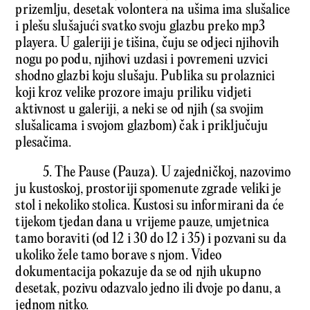
prizemlju, desetak volontera na ušima ima slušalice
i plešu slušajući svatko svoju glazbu preko mp3
playera. U galeriji je tišina, čuju se odjeci njihovih
nogu po podu, njihovi uzdasi i povremeni uzvici
shodno glazbi koju slušaju. Publika su prolaznici
koji kroz velike prozore imaju priliku vidjeti
aktivnost u galeriji, a neki se od njih (sa svojim
slušalicama i svojom glazbom) čak i priključuju
plesačima.
5. The Pause (Pauza). U zajedničkoj, nazovimo
ju kustoskoj, prostoriji spomenute zgrade veliki je
stol i nekoliko stolica. Kustosi su informirani da će
tijekom tjedan dana u vrijeme pauze, umjetnica
tamo boraviti (od 12 i 30 do 12 i 35) i pozvani su da
ukoliko žele tamo borave s njom. Video
dokumentacija pokazuje da se od njih ukupno
desetak, pozivu odazvalo jedno ili dvoje po danu, a
jednom nitko.