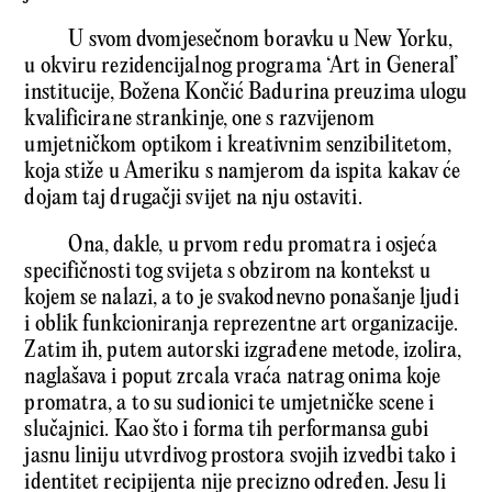
U svom dvomjesečnom boravku u New Yorku,
u okviru rezidencijalnog programa ‘Art in General’
institucije, Božena Končić Badurina preuzima ulogu
kvalificirane strankinje, one s razvijenom
umjetničkom optikom i kreativnim senzibilitetom,
koja stiže u Ameriku s namjerom da ispita kakav će
dojam taj drugačji svijet na nju ostaviti.
Ona, dakle, u prvom redu promatra i osjeća
specifičnosti tog svijeta s obzirom na kontekst u
kojem se nalazi, a to je svakodnevno ponašanje ljudi
i oblik funkcioniranja reprezentne art organizacije.
Zatim ih, putem autorski izgrađene metode, izolira,
naglašava i poput zrcala vraća natrag onima koje
promatra, a to su sudionici te umjetničke scene i
slučajnici. Kao što i forma tih performansa gubi
jasnu liniju utvrdivog prostora svojih izvedbi tako i
identitet recipijenta nije precizno određen. Jesu li