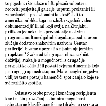
to pojedinci što ulaze u lift, plesači volonteri,
redoviti posjetitelji galerije, usputni prolaznici ili
zaposlenici – profesionalni kustosi? Je li to
američka publika koja na izložbi svjedoči video
dokumentaciji? Ili mi, koji ovdje, na Žitnjaku,
prilikom jednokratne prezentacije u okviru
programa multimedijalnih događanja pod, u ovom
slučaju dodatno znakovitim nazivom ‘Centar
periferije’, bivamo upoznati s njenim njujorškim
projektom? Svaka od tih grupa dobiva različit
doživljaj, svaka je u mogućnosti iz drugačije
perspektive očitati ili postati svjesna dimenzije koja
je drugoj grupi nedostupna. Male, neugledne, jedva
vidljive teme postaju kamenčići spoticanja o koje se
svi različito spotiču.
Odsustvo osobe prvog i konačnog recipijenta
kao i način provođenja eliminira mogućnost
jednostavne klasifikacije forme tih akcija i svrstava