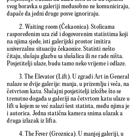
svog boravka u galeriji međusobno ne komuniciraju,
dapače da jedni druge posve ignoriraju.
2. Waiting room (Čekaonica). Stolicama
raspoređenim uza zid i dogovorenim statistima koji
na njima sjede, isti galerijski prostor imitira
univerzalnu situaciju čekaonice. Statisti nešto
čitaju, slušaju glazbu sa slušalica ili ne rade ništa.
Posjetitelji ulaze, budu tamo neko vrijeme i odlaze.
3. The Elevator (Lift). U zgradi Art in General
nalaze se dvije galerije: manja, u prizemlju i veča, na
četvrtom katu. Slučajni posjetitelji izložbe što se
trenutno događa u galeriji na četvrtom katu ulaze u
lift u kojem se već nalazi šest statista, među njima je
i autorica. Jedna statična kamera snima ulazak a
druga izlazak iz lifta.
4. The Fever (Groznica). U manjoj galeriji, u