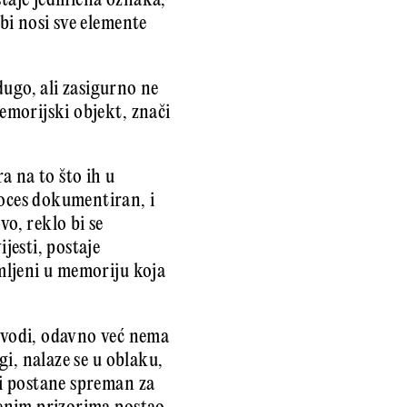
staje jedinična oznaka,
ebi nosi sve elemente
dugo, ali zasigurno ne
memorijski objekt, znači
a na to što ih u
roces dokumentiran, i
vo, reklo bi se
jesti, postaje
emljeni u memoriju koja
zvodi, odavno već nema
gi, nalaze se u oblaku,
 i postane spreman za