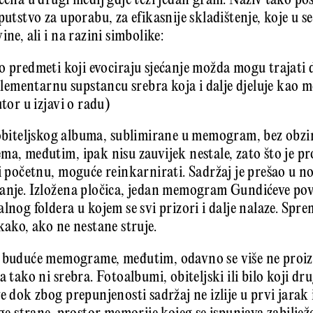
ačena u drugi medij gdje teži jedan gram. Naziv tako po
putstvo za uporabu, za efikasnije skladištenje, koje u s
ne, ali i na razini simbolike:
o predmeti koji evociraju sjećanje možda mogu trajati 
 elementarnu supstancu srebra koja i dalje djeluje kao 
utor u izjavi o radu)
obiteljskog albuma, sublimirane u memogram, bez obzir
ma, međutim, ipak nisu zauvijek nestale, zato što je p
i početnu, moguće reinkarnirati. Sadržaj je prešao u no
anje. Izložena pločica, jedan memogram Gundićeve povi
lnog foldera u kojem se svi prizori i dalje nalaze. Spr
kako, ako ne nestane struje.
e buduće memograme, međutim, odavno se više ne proi
a tako ni srebra. Fotoalbumi, obiteljski ili bilo koji dru
e dok zbog prepunjenosti sadržaj ne izlije u prvi jarak