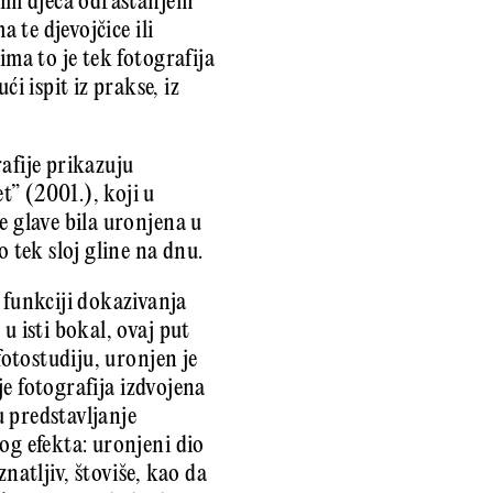
d im djeca odrastanjem
 te djevojčice ili
ima to je tek fotografija
 ispit iz prakse, iz
afije prikazuju
” (2001.), koji u
e glave bila uronjena u
 tek sloj gline na dnu.
 funkciji dokazivanja
u isti bokal, ovaj put
fotostudiju, uronjen je
je fotografija izdvojena
 predstavljanje
og efekta: uronjeni dio
natljiv, štoviše, kao da