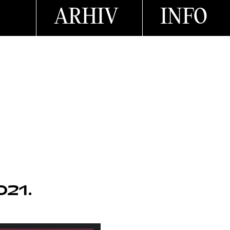
ARHIV
INFO
M
021.