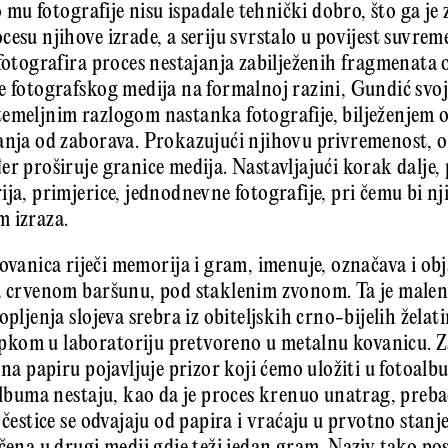
to mu fotografije nisu ispadale tehnički dobro, što ga j
cesu njihove izrade, a seriju svrstalo u povijest suvre
fotografira proces nestajanja zabilježenih fragmenata o
e fotografskog medija na formalnoj razini, Gundić svoj
emeljnim razlogom nastanka fotografije, bilježenjem 
anja od zaborava. Prokazujući njihovu privremenost, o
r proširuje granice medija. Nastavljajući korak dalje, 
ja, primjerice, jednodnevne fotografije, pri čemu bi nj
om izraza.
kovanica riječi memorija i gram, imenuje, označava i obj
na crvenom baršunu, pod staklenim zvonom. Ta je malen
opljenja slojeva srebra iz obiteljskih crno-bijelih želati
kom u laboratoriju pretvoreno u metalnu kovanicu. Z
 na papiru pojavljuje prizor koji ćemo uložiti u fotoal
 albuma nestaju, kao da je proces krenuo unatrag, preba
 čestice se odvajaju od papira i vraćaju u prvotno stanj