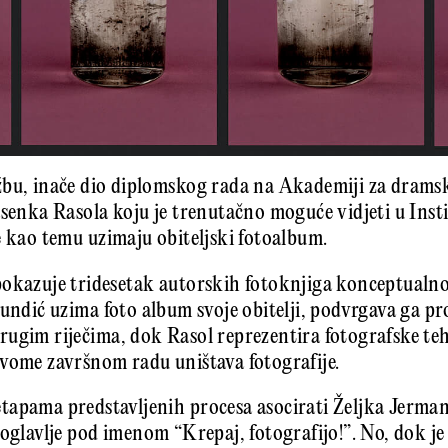
žbu, inače dio diplomskog rada na Akademiji za drams
asenka Rasola koju je trenutačno moguće vidjeti u Ins
e kao temu uzimaju obiteljski fotoalbum.
okazuje tridesetak autorskih fotoknjiga konceptualno
undić uzima foto album svoje obitelji, podvrgava ga pro
ugim riječima, dok Rasol reprezentira fotografske te
vome završnom radu uništava fotografije.
apama predstavljenih procesa asocirati Željka Jermana
poglavlje pod imenom “Krepaj, fotografijo!”. No, dok j