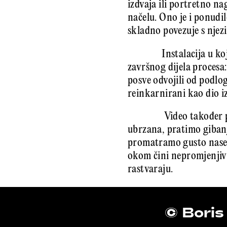
izdvaja ili portretno n
načelu. Ono je i ponudil
skladno povezuje s njez
Instalacija u k
završnog dijela procesa:
posve odvojili od podlog
reinkarnirani kao dio i
Video također pr
ubrzana, pratimo giban
promatramo gusto naselj
okom čini nepromjenjivi
rastvaraju.
© Boris