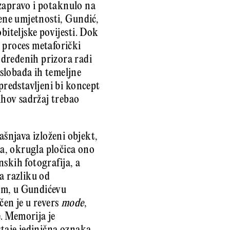
e zapravo i potaknulo na
mene umjetnosti, Gundić,
biteljske povijesti. Dok
 proces metaforički
određenih prizora radi
slobađa ih temeljne
predstavljeni bi koncept
ihov sadržaj trebao
ašnjava izloženi objekt,
a, okrugla pločica ono
nskih fotografija, a
a razliku od
bum, u Gundićevu
čen je u revers
mode
,
e. Memorija je