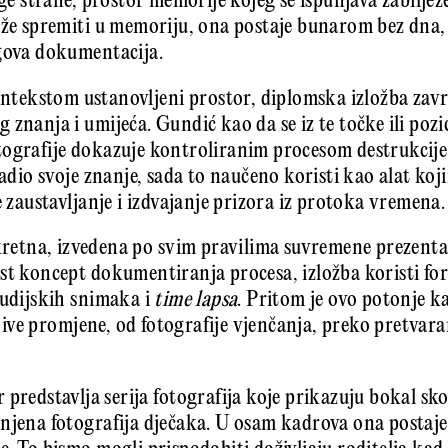
ruge strane, prostor memorije kojeg se ispunjava zabilj
že spremiti u memoriju, ona postaje bunarom bez dna, a 
egova dokumentacija.
ontekstom ustanovljeni prostor, diplomska izložba završ
znanja i umijeća. Gundić kao da se iz te točke ili pozi
ografije dokazuje kontroliranim procesom destrukcije
radio svoje znanje, sada to naučeno koristi kao alat ko
e zaustavljanje i izdvajanje prizora iz protoka vremena.
skretna, izvedena po svim pravilima suvremene prezenta
st koncept dokumentiranja procesa, izložba koristi form
tudijskih snimaka i
time lapsa
. Pritom je ovo potonje k
dljive promjene, od fotografije vjenčanja, preko pretva
 predstavlja serija fotografija koje prikazuju bokal sk
onjena fotografija dječaka. U osam kadrova ona postaj