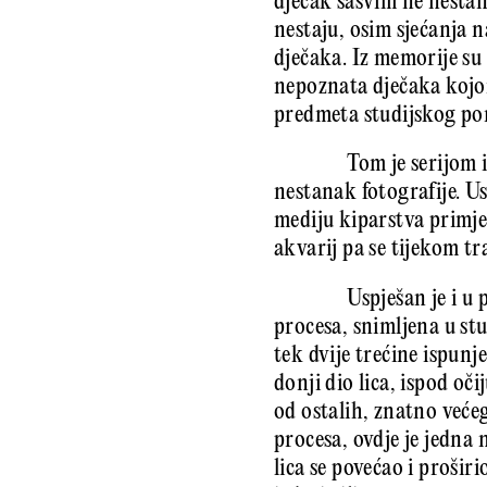
dječak sasvim ne nestan
nestaju, osim sjećanja na
dječaka. Iz memorije su 
nepoznata dječaka kojom
predmeta studijskog por
Tom je serijom 
nestanak fotografije. U
mediju kiparstva primje
akvarij pa se tijekom tr
Uspješan je i u
procesa, snimljena u stu
tek dvije trećine ispunj
donji dio lica, ispod oči
od ostalih, znatno veće
procesa, ovdje je jedna
lica se povećao i prošir