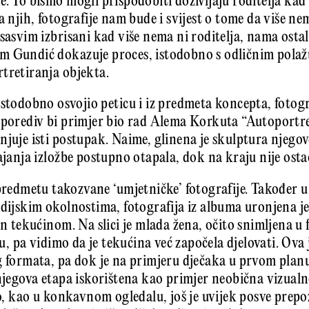
e. To bismo mogli prispodobiti doživljaju roditelja ka
 njih, fotografije nam bude i svijest o tome da više nema
sasvim izbrisani kad više nema ni roditelja, nama ostal
 Gundić dokazuje proces, istodobno s odličnim polažući
tretiranja objekta.
istodobno osvojio peticu i iz predmeta koncepta, fotogr
sporediv bi primjer bio rad Alema Korkuta “Autoportret
njuje isti postupak. Naime, glinena je skulptura njegov
ajanja izložbe postupno otapala, dok na kraju nije ostao
 predmetu takozvane ‘umjetničke’ fotografije. Također u
dijskim okolnostima, fotografija iz albuma uronjena je 
en tekućinom. Na slici je mlada žena, očito snimljena u 
ju, pa vidimo da je tekućina već započela djelovati. Ova 
g formata, pa dok je na primjeru dječaka u prvom planu
 njegova etapa iskorištena kao primjer neobična vizualn
io, kao u konkavnom ogledalu, još je uvijek posve prepoz