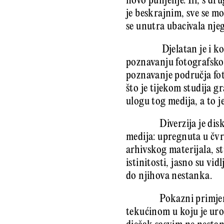
novo punjenje. Ili, s d
je beskrajnim, sve se mo
se unutra ubacivala nj
Djelatan je i k
poznavanju fotografskog 
poznavanje područja fot
što je tijekom studija g
ulogu tog medija, a to j
Diverzija je di
medija: upregnuta u čvr
arhivskog materijala, s
istinitosti, jasno su vi
do njihova nestanka.
Pokazni primjer
tekućinom u koju je ur