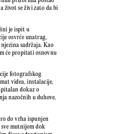
eženim prizorima postao
život se živi zato da bi
ni je ispit u
cije osvrće unatrag,
 njezina sadržaja. Kao
jim će propitati osnovnu
cije fotografskog
at videa, instalacije,
apitalan dokaz o
ranja nazočnih u duhove,
oro do vrha ispunjen
e sve mutnijom dok