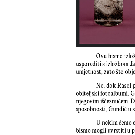
Ovu bismo izlo
usporediti s izložbom J
umjetnost, zato što obj
No, dok Rasol p
obiteljski fotoalbumi, G
njegovim iščeznućem. Dr
sposobnosti, Gundić u s
U nekim ćemo et
bismo mogli uvrstiti u 