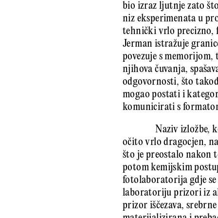
bio izraz ljutnje zato š
niz eksperimenata u pro
tehnički vrlo precizno, 
Jerman istražuje granic
povezuje s memorijom, t
njihova čuvanja, spašav
odgovornosti, što takođe
mogao postati i kategori
komunicirati s format
Naziv izložbe, 
očito vrlo dragocjen, 
što je preostalo nakon t
potom kemijskim postup
fotolaboratorija gdje se
laboratoriju prizori iz
prizor iščezava, srebrne