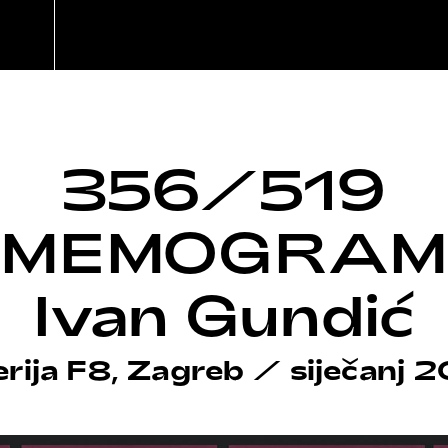
356/519
MEMOGRA
Ivan Gundić
erija F8, Zagreb
/
siječanj 2