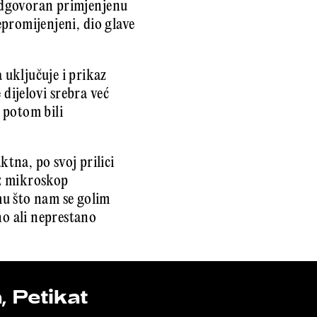
 odgovoran primjenjenu
epromijenjeni, dio glave
uključuje i prikaz
 dijelovi srebra već
i potom bili
ktna, po svoj prilici
oz mikroskop
mu što nam se golim
no ali neprestano
 Petikat