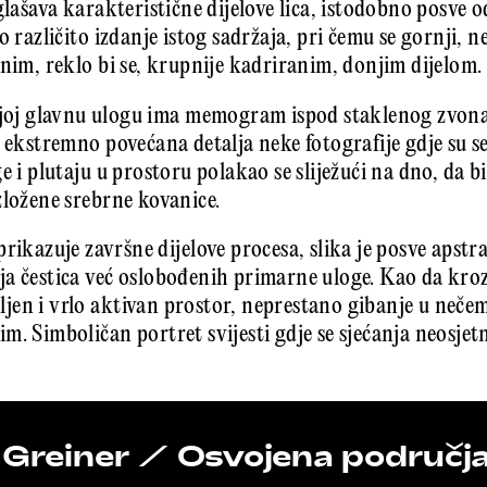
aglašava karakteristične dijelove lica, istodobno posve
o različito izdanje istog sadržaja, pri čemu se gornji, n
inim, reklo bi se, krupnije kadriranim, donjim dijelom.
ojoj glavnu ulogu ima memogram ispod staklenog zvona 
 ekstremno povećana detalja neke fotografije gdje su se
e i plutaju u prostoru polakao se sliježući na dno, da b
zložene srebrne kovanice.
ikazuje završne dijelove procesa, slika je posve apstra
ja čestica već oslobođenih primarne uloge. Kao da kr
en i vrlo aktivan prostor, neprestano gibanje u neče
m. Simboličan portret svijesti gdje se sjećanja neosjet
 Greiner / Osvojena područja,