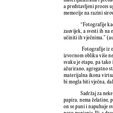
materijalizirana i preb
a predstavljeni proces u
memorije na razini sirovi
“Fotografije ka
zauvijek, a svesti ih na
učiniti ih vječnima.” (a
Fotografije iz 
izvornom obliku više ne
svaku je etapu, pa tako 
ažurirano, agregatno st
materijalna ikona virtua
bi mogla biti vječna, da
Sadržaj za nek
papira, nema želatine, p
on se puni i napuhuje sv