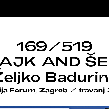
169/519
AJK AND Š
eljko Baduri
ija Forum, Zagreb
/
travanj