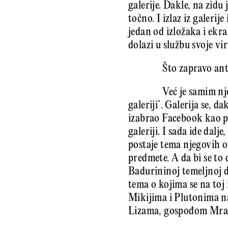
galerije. Dakle, na zidu
točno. I izlaz iz galeri
jedan od izložaka i ekr
dolazi u službu svoje vir
Što zapravo ant
Već je samim nj
galeriji’. Galerija se, 
izabrao Facebook kao pr
galeriji. I sada ide dalj
postaje tema njegovih o
predmete. A da bi se to
Badurininoj temeljnoj d
tema o kojima se na toj
Mikijima i Plutonima na
Lizama, gospođom Mrak 