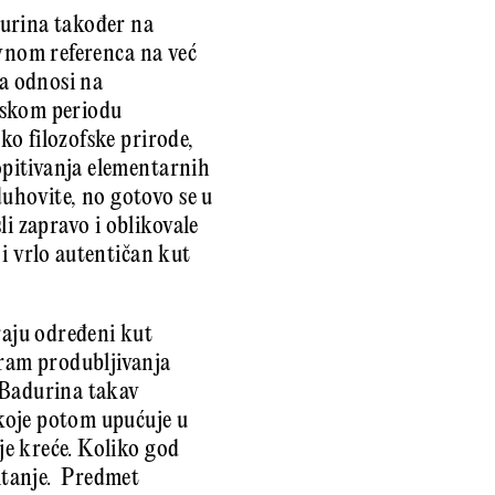
durina također na
lavnom referenca na već
ija odnosi na
nskom periodu
sko filozofske prirode,
ropitivanja elementarnih
duhovite, no gotovo se u
li zapravo i oblikovale
 i vrlo autentičan kut
raju određeni kut
pram produbljivanja
, Badurina takav
 koje potom upućuje u
je kreće. Koliko god
pitanje. Predmet