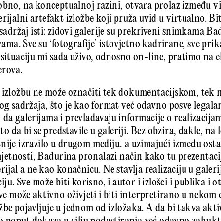
obno, na konceptualnoj razini, otvara prolaz između vi
rijalni artefakt izložbe koji pruža uvid u virtualno. Bi
 sadržaj isti: zidovi galerije su prekriveni snimkama B
avama. Sve su ‘fotografije’ istovjetno kadrirane, sve prik
situaciju mi sada uživo, odnosno on-line, pratimo na ek
erova.
 izložbu ne može označiti tek dokumentacijskom, tek 
kog sadržaja, što je kao format već odavno posve legal
da galerijama i prevladavaju informacije o realizacijam
ato da bi se predstavile u galeriji. Bez obzira, dakle, na 
nije izrazilo u drugom mediju, a uzimajući između ostal
etnosti, Badurina pronalazi način kako tu prezentacij
rijal a ne kao konačnicu. Ne stavlja realizaciju u galeri
iju. Sve može biti korisno, i autor i izlošci i publika i ot
sve može aktivno oživjeti i biti interpretirano u nekom 
žbe pojavljuje u jednom od izložaka. A da bi takva akt