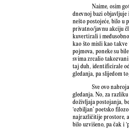
Naime, osim got
dnevnoj bazi objavljuje 
nešto postojeće, bilo u p
privatno/javnu akciju 
kuvertirali i međusobno 
kao što misli kao takve
pojmova, poneke su bile
svima zrcalio takozvani 
taj duh, identificirale 
gledanja, pa slijedom t
Sve ovo nabroja
gledanja. No, za razlik
doživljaja postojanja, b
‘ozbiljan’ poetsko filoz
najrazličitije prostore,
bilo uzvišeno, pa čak i