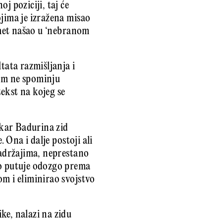
j poziciji, taj će
ojima je izražena misao
edmet našao u ‘nebranom
tata razmišljanja i
ekom ne spominju
ekst na kojeg se
ikar Badurina zid
 Ona i dalje postoji ali
sadržajima, neprestano
zo putuje odozgo prema
om i eliminirao svojstvo
ike, nalazi na zidu