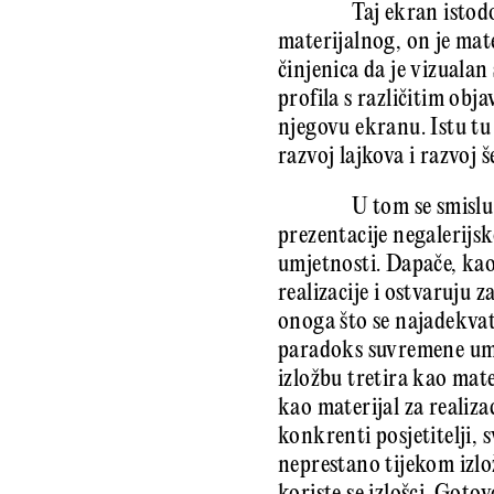
Taj ekran istod
materijalnog, on je mate
činjenica da je vizualan
profila s različitim obj
njegovu ekranu. Istu tu 
razvoj lajkova i razvoj š
U tom se smislu
prezentacije negalerijs
umjetnosti. Dapače, kao 
realizacije i ostvaruju z
onoga što se najadekvat
paradoks suvremene umj
izložbu tretira kao mate
kao materijal za realizac
konkrenti posjetitelji, 
neprestano tijekom izlo