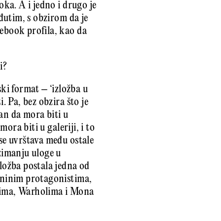
oka. A i jedno i drugo je
eđutim, s obzirom da je
cebook profila, kao da
ti?
i format – ‘izložba u
. Pa, bez obzira što je
an da mora biti u
mora biti u galeriji, i to
 se uvrštava među ostale
uzimanju uloge u
zložba postala jedna od
rininim protagonistima,
ovima, Warholima i Mona