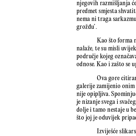
njegovih razmišljanja će
predmet smjesta shvatit
nema ni traga sarkazmu i
grožđu’.
Kao što forma n
nalaže, te su misli uvij
područje kojeg označava
odnose. Kao i zašto se 
Ova gore citira
galerije zamijenio onim v
nije opipljiva. Spominj
je nizanje svega i svač
dolje i tamo nestaje u 
što joj je oduvijek pripa
Izviješće slikar