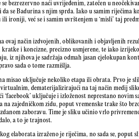
 se bezrezervno naći uvrijeđenim, zatečen u neočekivano
i da se Badurina s njim sprda. Iako u samim riječima k
li ironiji, već se i samim uvrštenjem u ‘misli’ taj pr
a ovaj način izdvojenih, oblikovanih i objavljenih rezul
ek kratke i koncizne, precizno usmjerene, te iako izrij
ju, iz njihova je sadržaja odmah jasan cjelokupan kont
upravo sada o tome razmišlja.
na misao uključuje nekoliko etapa ili obrata. Prvo je sl
irtualnim, dematerijalizirajući na taj način medij slike.
ući ‘facebook’ uključuje i izloženost neprestano novim 
ega na zajedničkom zidu, poput vremenske trake što br
bezdanom zaboravu. Time je sliku učinio vrlo privremen
dalo, a to je trajnost.
skog elaborata izraženo je riječima, no sada se, poput sl