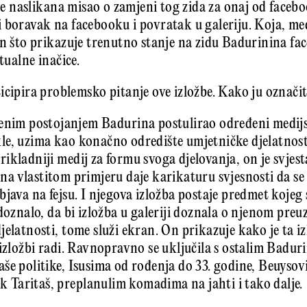
 je naslikana misao o zamjeni tog zida za onaj od facebo
je i boravak na facebooku i povratak u galeriju. Koja, m
an što prikazuje trenutno stanje na zidu Badurinina fa
tualne inačice.
icipira problemsko pitanje ove izložbe. Kako ju označi
enim postojanjem Badurina postulirao određeni medijsk
dakle, uzima kao konačno odredište umjetničke djelatnosti
ikladniji medij za formu svoga djelovanja, on je svjest
e, na vlastitom primjeru daje karikaturu svjesnosti da se 
bjava na fejsu. I njegova izložba postaje predmet kojeg
 doznalo, da bi izložba u galeriji doznala o njenom pre
jelatnosti, tome služi ekran. On prikazuje kako je ta i
 izložbi radi. Ravnopravno se uključila s ostalim Badu
še politike, Isusima od rođenja do 33. godine, Beuys
Taritaš, preplanulim komadima na jahti i tako dalje.