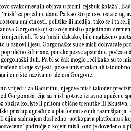
ovo svakodnevnih objava u formi ‘fejsbuk kolaža’, Ba
i ‘misli’ za pojedine dane. Pa kao što je i sve ostalo ug
rostoru umjetnosti, politike ili medija, tako se i ta ser
članova Gorgone koji su svoje misli o pojedinom vreme
izmijenjivali. Te su ‘misli’ dakako, bile naglašeno poet
 to u osnovi i jesu. Gorgonaške su se misli dohvaćale p
 poprilično šifrirane, poneke posve apsurdne, počesto 
gorgonaški duh. Pa bi se čak moglo reći kako su te mis
određeno stanje svijesti, posve univerzalan ali istodobno
oga i ono što nazivamo idejom Gorgone.
no vrijedi i za Badurinu, njegove misli također precizi
u od Gorgonaša, čije su misli gotovo izravno upućene s
ez obzira koriste li pritom obične trenutke ili iskustva
ofski pristup ugrađuje u platformu svojih razmišljanja,
 ali čijim sadržajem dosljedno potkopava platformu s ko
 ‘posvećeno’ područje o kojem misli, ono je dovedeno u 