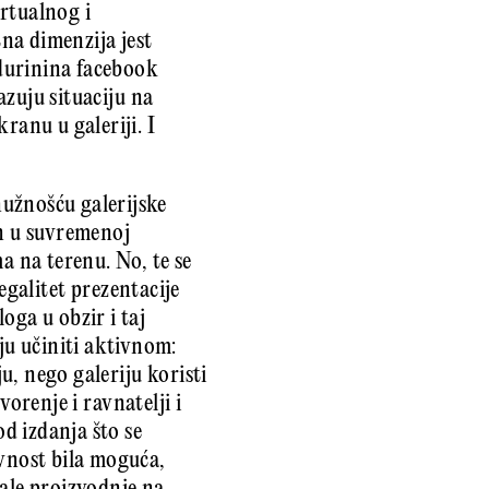
rtualnog i
tna dimenzija jest
adurinina facebook
azuju situaciju na
ranu u galeriji. I
nužnošću galerijske
an u suvremenoj
a na terenu. No, te se
legalitet prezentacije
oga u obzir i taj
u učiniti aktivnom:
ju, nego galeriju koristi
vorenje i ravnatelji i
od izdanja što se
ivnost bila moguća,