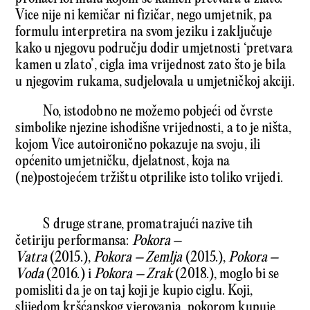
Vice nije ni kemičar ni fizičar, nego umjetnik, pa
formulu interpretira na svom jeziku i zaključuje
kako u njegovu području dodir umjetnosti ‘pretvara
kamen u zlato’, cigla ima vrijednost zato što je bila
u njegovim rukama, sudjelovala u umjetničkoj akciji.
No, istodobno ne možemo pobjeći od čvrste
simbolike njezine ishodišne vrijednosti, a to je ništa,
kojom Vice autoironično pokazuje na svoju, ili
općenito umjetničku, djelatnost, koja na
(ne)postojećem tržištu otprilike isto toliko vrijedi.
S druge strane, promatrajući nazive tih
četiriju performansa:
Pokora –
Vatra
(2015.),
Pokora – Zemlja
(2015.),
Pokora –
Voda
(2016.) i
Pokora – Zrak
(2018.), moglo bi se
pomisliti da je on taj koji je kupio ciglu. Koji,
slijedom kršćanskog vjerovanja, pokorom kupuje