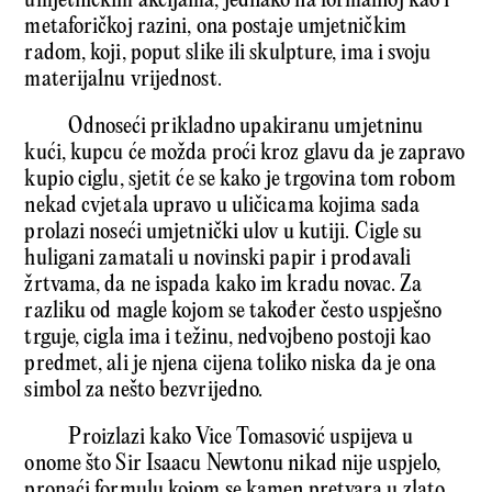
umjetničkim akcijama, jednako na formalnoj kao i
metaforičkoj razini, ona postaje umjetničkim
radom, koji, poput slike ili skulpture, ima i svoju
materijalnu vrijednost.
Odnoseći prikladno upakiranu umjetninu
kući, kupcu će možda proći kroz glavu da je zapravo
kupio ciglu, sjetit će se kako je trgovina tom robom
nekad cvjetala upravo u uličicama kojima sada
prolazi noseći umjetnički ulov u kutiji. Cigle su
huligani zamatali u novinski papir i prodavali
žrtvama, da ne ispada kako im kradu novac. Za
razliku od magle kojom se također često uspješno
trguje, cigla ima i težinu, nedvojbeno postoji kao
predmet, ali je njena cijena toliko niska da je ona
simbol za nešto bezvrijedno.
Proizlazi kako Vice Tomasović uspijeva u
onome što Sir Isaacu Newtonu nikad nije uspjelo,
pronaći formulu kojom se kamen pretvara u zlato.