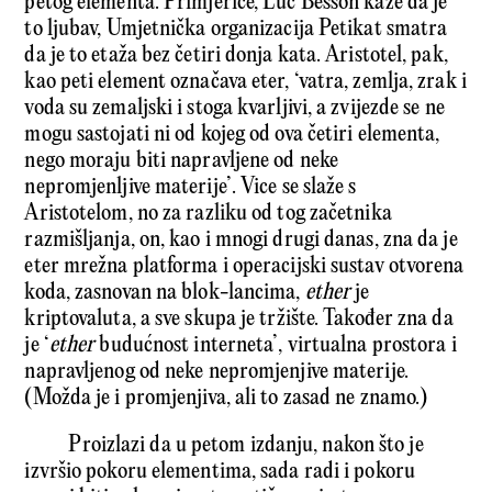
petog elementa. Primjerice, Luc Besson kaže da je
to ljubav, Umjetnička organizacija Petikat smatra
da je to etaža bez četiri donja kata. Aristotel, pak,
kao peti element označava eter, ‘vatra, zemlja, zrak i
voda su zemaljski i stoga kvarljivi, a zvijezde se ne
mogu sastojati ni od kojeg od ova četiri elementa,
nego moraju biti napravljene od neke
nepromjenljive materije’. Vice se slaže s
Aristotelom, no za razliku od tog začetnika
razmišljanja, on, kao i mnogi drugi danas, zna da je
eter mrežna platforma i operacijski sustav otvorena
koda, zasnovan na blok-lancima,
ether
je
kriptovaluta, a sve skupa je tržište. Također zna da
je ‘
ether
budućnost interneta’, virtualna prostora i
napravljenog od neke nepromjenjive materije.
(Možda je i promjenjiva, ali to zasad ne znamo.)
Proizlazi da u petom izdanju, nakon što je
izvršio pokoru elementima, sada radi i pokoru