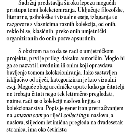
Sadržaj predstavlja široku lepezu mogućih
pristupa temi kolekcioniranja. Uključuje filozofske,
literarne, psihološke i vizualne eseje, izlaganja te
razgovore s vlasnicima raznih kolekcija, od onih,
reklo bi se, klasičnih, preko onih umjetnički
organiziranih do onih posve apsurdnih.
S obzirom na to da se radi o umjetničkom
projektu, prvi je prilog, dakako, autoričin. Moglo bi
ga se nazvati i uvodnim ili onim koji opravdava
bavljenje temom kolekcioniranja. Iako sastavljen
isključivo od riječi, kategoriziran je kao vizualni
esej. Moguće zbog uredničke upute kako ga čitatelji
ne trebaju čitati nego tek letimično pregledati,
naime, radi se o kolekciji naslova knjiga o
kolekcionarstvu. Popis je generiran pretraživanjem
na
amazon.com
po riječi
collecting
u naslovu, a
naslova, slijedom letimična pregleda na dvadesetak
stranica, ima oko četiristo.