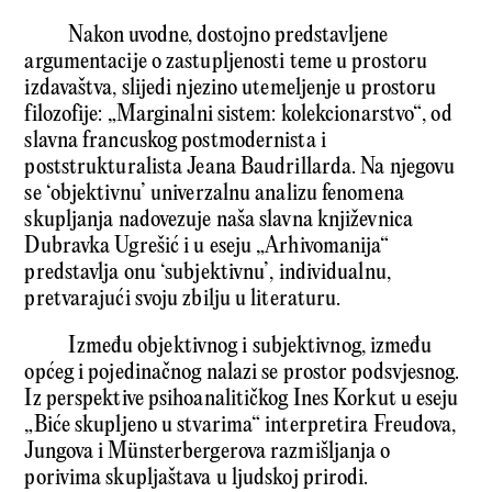
Nakon uvodne, dostojno predstavljene
argumentacije o zastupljenosti teme u prostoru
izdavaštva, slijedi njezino utemeljenje u prostoru
filozofije: „Marginalni sistem: kolekcionarstvo“, od
slavna francuskog postmodernista i
poststrukturalista Jeana Baudrillarda. Na njegovu
se ‘objektivnu’ univerzalnu analizu fenomena
skupljanja nadovezuje naša slavna književnica
Dubravka Ugrešić i u eseju „Arhivomanija“
predstavlja onu ‘subjektivnu’, individualnu,
pretvarajući svoju zbilju u literaturu.
Između objektivnog i subjektivnog, između
općeg i pojedinačnog nalazi se prostor podsvjesnog.
Iz perspektive psihoanalitičkog Ines Korkut u eseju
„Biće skupljeno u stvarima“ interpretira Freudova,
Jungova i Münsterbergerova razmišljanja o
porivima skupljaštava u ljudskoj prirodi.