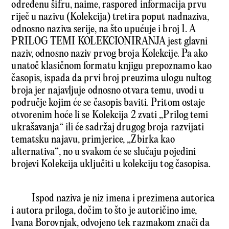
određenu šifru, naime, raspored informacija prvu
riječ u nazivu (Kolekcija) tretira poput nadnaziva,
odnosno naziva serije, na što upućuje i broj 1. A
PRILOG TEMI KOLEKCIONIRANJA jest glavni
naziv, odnosno naziv prvog broja Kolekcije. Pa ako
unatoč klasičnom formatu knjigu prepoznamo kao
časopis, ispada da prvi broj preuzima ulogu nultog
broja jer najavljuje odnosno otvara temu, uvodi u
područje kojim će se časopis baviti. Pritom ostaje
otvorenim hoće li se Kolekcija 2 zvati „Prilog temi
ukrašavanja“ ili će sadržaj drugog broja razvijati
tematsku najavu, primjerice, „Zbirka kao
alternativa“, no u svakom će se slučaju pojedini
brojevi Kolekcija uključiti u kolekciju tog časopisa.
Ispod naziva je niz imena i prezimena autorica
i autora priloga, dočim to što je autoričino ime,
Ivana Borovnjak, odvojeno tek razmakom znači da