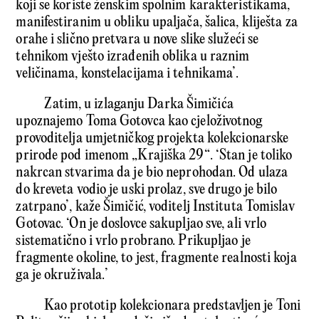
koji se koriste ženskim spolnim karakteristikama,
manifestiranim u obliku upaljača, šalica, kliješta za
orahe i slično pretvara u nove slike služeći se
tehnikom vješto izrađenih oblika u raznim
veličinama, konstelacijama i tehnikama’.
Zatim, u izlaganju Darka Šimičića
upoznajemo Toma Gotovca kao cjeloživotnog
provoditelja umjetničkog projekta kolekcionarske
prirode pod imenom „Krajiška 29“. ‘Stan je toliko
nakrcan stvarima da je bio neprohodan. Od ulaza
do kreveta vodio je uski prolaz, sve drugo je bilo
zatrpano’, kaže Šimičić, voditelj Instituta Tomislav
Gotovac. ‘On je doslovce sakupljao sve, ali vrlo
sistematično i vrlo probrano. Prikupljao je
fragmente okoline, to jest, fragmente realnosti koja
ga je okruživala.’
Kao prototip kolekcionara predstavljen je Toni