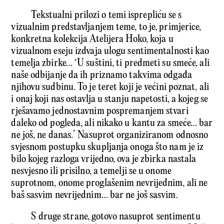
Tekstualni prilozi o temi isprepliću se s
vizualnim predstavljanjem teme, to je, primjerice,
konkretna kolekcija Atelijera Hoko, koja u
vizualnom eseju izdvaja ulogu sentimentalnosti kao
temelja zbirke… ‘U suštini, ti predmeti su smeće, ali
naše odbijanje da ih priznamo takvima odgađa
njihovu sudbinu. To je teret koji je većini poznat, ali
i onaj koji nas ostavlja u stanju napetosti, a kojeg se
rješavamo jednostavnim pospremanjem stvari
daleko od pogleda, ali nikako u kantu za smeće… bar
ne još, ne danas.’ Nasuprot organiziranom odnosno
svjesnom postupku skupljanja onoga što nam je iz
bilo kojeg razloga vrijedno, ova je zbirka nastala
nesvjesno ili prisilno, a temelji se u onome
suprotnom, onome proglašenim nevrijednim, ali ne
baš sasvim nevrijednim… bar ne još sasvim.
S druge strane, gotovo nasuprot sentimentu