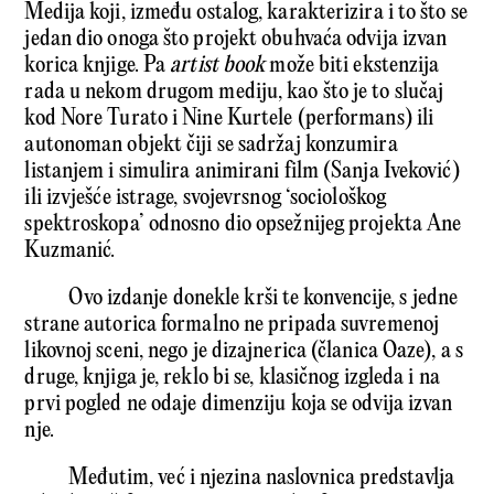
Medija koji, između ostalog, karakterizira i to što se
jedan dio onoga što projekt obuhvaća odvija izvan
korica knjige. Pa
artist book
može biti ekstenzija
rada u nekom drugom mediju, kao što je to slučaj
kod Nore Turato i Nine Kurtele (performans) ili
autonoman objekt čiji se sadržaj konzumira
listanjem i simulira animirani film (Sanja Iveković)
ili izvješće istrage, svojevrsnog ‘sociološkog
spektroskopa’ odnosno dio opsežnijeg projekta Ane
Kuzmanić.
Ovo izdanje donekle krši te konvencije, s jedne
strane autorica formalno ne pripada suvremenoj
likovnoj sceni, nego je dizajnerica (članica Oaze), a s
druge, knjiga je, reklo bi se, klasičnog izgleda i na
prvi pogled ne odaje dimenziju koja se odvija izvan
nje.
Međutim, već i njezina naslovnica predstavlja