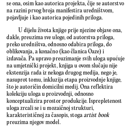
se ona, osim kao autorica projekta, čije se autorstvo
na razini prvog broja manifestira uredništvom,
pojavljuje i kao autorica pojedinih priloga.
U dijelu života knjige prije njezine objave ona,
dakle, preuzima sve uloge, od autorstva priloga,
preko uredništva, odnosno odabira priloga, do
oblikovanja, a konačno (kao članica Oaze) i
izdavača. Pa upravo preuzimanje svih uloga upućuje
na umjetnički projekt, knjiga u ovom slučaju nije
ekstenzija rada iz nekoga drugog medija, nego je,
nasuprot tomu, inkluzija etapa proizvodnje knjige,
što je autoričin domicilni medij. Ona reflektira
kolekciju uloga u proizvodnji, odnosno
konceptualizira prostor produkcije. Isprepletenost
uloga zrcali se i u mozaičnoj strukturi,
karakterističnoj za časopis, stoga
artist book
preuzima njegov model.