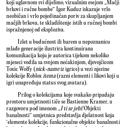
koji uglavnom svi dijelimo, vizualnim esejom „Mačji
brkovi i ručne bombe“ Igor Kuduz iskazuje vrlo
neobičan i vrlo pojedinačan poriv za skupljanjem
mačjih brkova, te skladištenje istih u ručnoj bombi
ispražnjenoj od eksploziva.
Izlet u budućnost ili barem u nepoznanicu
mlađe generacije ilustrira kontinuirana
komunikacija koju je autorica tijekom nekoliko
mjeseci vodila sa svojom nećakinjom, djevojčicom
Toxic Wolfy (
nick-name
iz igrice) u vezi njezine
kolekcije Roblox
itema
(razni elementi i likovi koji u
igri unapređuju status svog avatara).
Prilog o kolekcijama koje svakako pripadaju
prostoru umjetnosti tiče se Bastienne Kramer, u
razgovoru pod imenom „
I ti se jebi!
Objekti
banalnosti“ umjetnica predstavlja djelatnost koja
‘elemente kolekcije, funkcionalne objekte banalnosti