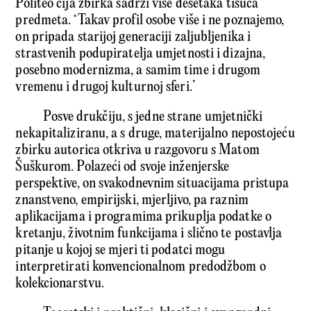
Politeo čija zbirka sadrži više desetaka tisuća
predmeta. ‘Takav profil osobe više i ne poznajemo,
on pripada starijoj generaciji zaljubljenika i
strastvenih podupiratelja umjetnosti i dizajna,
posebno modernizma, a samim time i drugom
vremenu i drugoj kulturnoj sferi.’
Posve drukčiju, s jedne strane umjetnički
nekapitaliziranu, a s druge, materijalno nepostojeću
zbirku autorica otkriva u razgovoru s Matom
Šuškurom. Polazeći od svoje inženjerske
perspektive, on svakodnevnim situacijama pristupa
znanstveno, empirijski, mjerljivo, pa raznim
aplikacijama i programima prikuplja podatke o
kretanju, životnim funkcijama i slično te postavlja
pitanje u kojoj se mjeri ti podatci mogu
interpretirati konvencionalnom predodžbom o
kolekcionarstvu.