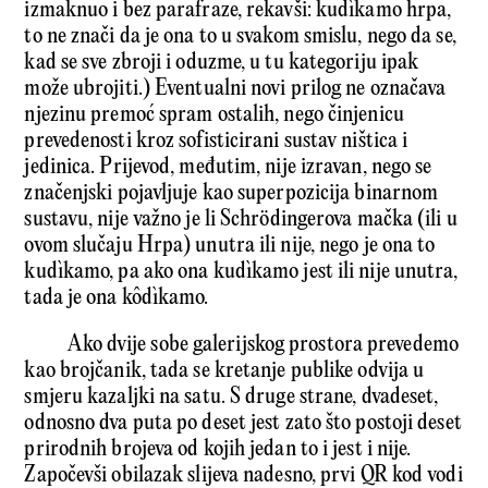
izmaknuo i bez parafraze, rekavši: kudìkamo hrpa,
to ne znači da je ona to u svakom smislu, nego da se,
kad se sve zbroji i oduzme, u tu kategoriju ipak
može ubrojiti.) Eventualni novi prilog ne označava
njezinu premoć spram ostalih, nego činjenicu
prevedenosti kroz sofisticirani sustav ništica i
jedinica. Prijevod, međutim, nije izravan, nego se
značenjski pojavljuje kao superpozicija binarnom
sustavu, nije važno je li Schrödingerova mačka (ili u
ovom slučaju Hrpa) unutra ili nije, nego je ona to
kudìkamo, pa ako ona kudìkamo jest ili nije unutra,
tada je ona kôdìkamo.
Ako dvije sobe galerijskog prostora prevedemo
kao brojčanik, tada se kretanje publike odvija u
smjeru kazaljki na satu. S druge strane, dvadeset,
odnosno dva puta po deset jest zato što postoji deset
prirodnih brojeva od kojih jedan to i jest i nije.
Započevši obilazak slijeva nadesno, prvi QR kod vodi