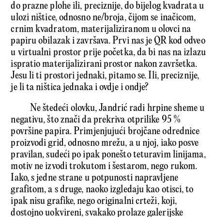
do prazne plohe ili, preciznije, do bijelog kvadrata u
ulozi ništice, odnosno ne/broja, čijom se inačicom,
crnim kvadratom, materijaliziranom u olovci na
papiru obilazak i završava. Prvi nas je QR kod odveo
u virtualni prostor prije početka, da bi nas na izlazu
ispratio materijalizirani prostor nakon završetka.
Jesu li ti prostori jednaki, pitamo se. Ili, preciznije,
je li ta ništica jednaka i ovdje i ondje?
Ne štedeći olovku, Jandrić radi hrpine sheme u
negativu, što znači da prekriva otprilike 95 %
površine papira. Primjenjujući brojčane odrednice
proizvodi grid, odnosno mrežu, a u njoj, iako posve
pravilan, sudeći po ipak ponešto teturavim linijama,
motiv ne izvodi trokutom i šestarom, nego rukom.
Iako, s jedne strane u potpunosti napravljene
grafitom, a s druge, naoko izgledaju kao otisci, to
ipak nisu grafike, nego originalni crteži, koji,
dostojno uokvireni, svakako prolaze galerijske