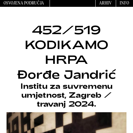
OSVOJENA PODRUČJA
ARHIV
INFO
452/519
KODIKAMO
HRPA
Đorđe Jandrić
Institu za suvremenu
umjetnost, Zagreb
/
travanj 2024.