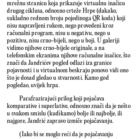
mrežnu stranicu koja prikazuje virtualnu inačicu
drugog ciklusa, odnosno crteže Hrpe (dakako,
sukladno rednom broju pojedinoga QR koda) koji
nisu napravljeni rukom, nego provedeni kroz
računalni program, nisu u negativu, nego u
pozitivu, nisu crno-bijeli, nego u boji. U galeriji
vidimo njihove crno-bijele originale, a na
telefonskim ekranima njihove računalne inačice, što
znači da Jandrićev pogled odlazi iza granice
pojavnosti i u virtualnom beskraju ponovo vidi ono
što je dosad gledao u stvarnosti. Kamo god
pogledao, uvijek hrpa.
Parafrazirajući prilog koji pojačava
komparative i superlative, odnosno znači da je nešto
u svakom smislu (kudìkamo) bolje ili najbolje, ili
najgore, Jandrić zapravo izmiče pojačavanju.
(Iako bi se moglo reći da je pojačavanju