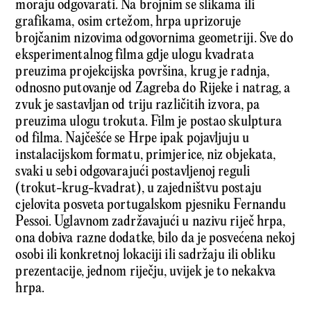
moraju odgovarati. Na brojnim se slikama ili
grafikama, osim crtežom, hrpa uprizoruje
brojčanim nizovima odgovornima geometriji. Sve do
eksperimentalnog filma gdje ulogu kvadrata
preuzima projekcijska površina, krug je radnja,
odnosno putovanje od Zagreba do Rijeke i natrag, a
zvuk je sastavljan od triju različitih izvora, pa
preuzima ulogu trokuta. Film je postao skulptura
od filma. Najčešće se Hrpe ipak pojavljuju u
instalacijskom formatu, primjerice, niz objekata,
svaki u sebi odgovarajući postavljenoj reguli
(trokut-krug-kvadrat), u zajedništvu postaju
cjelovita posveta portugalskom pjesniku Fernandu
Pessoi. Uglavnom zadržavajući u nazivu riječ hrpa,
ona dobiva razne dodatke, bilo da je posvećena nekoj
osobi ili konkretnoj lokaciji ili sadržaju ili obliku
prezentacije, jednom riječju, uvijek je to nekakva
hrpa.