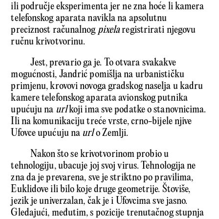
ili područje eksperimenta jer ne zna hoće li kamera
telefonskog aparata navikla na apsolutnu
preciznost računalnog
pixela
registrirati njegovu
ručnu krivotvorinu.
Jest, prevario ga je. To otvara svakakve
mogućnosti, Jandrić pomišlja na urbanističku
primjenu, krovovi novoga gradskog naselja u kadru
kamere telefonskog aparata avionskog putnika
upućuju na
url
koji ima sve podatke o stanovnicima.
Ili na komunikaciju treće vrste, crno-bijele njive
Ufovce upućuju na
url
o Zemlji.
Nakon što se krivotvorinom probio u
tehnologiju, ubacuje joj svoj virus. Tehnologija ne
zna da je prevarena, sve je striktno po pravilima,
Euklidove ili bilo koje druge geometrije. Štoviše,
jezik je univerzalan, čak je i Ufovcima sve jasno.
Gledajući, međutim, s pozicije trenutačnog stupnja