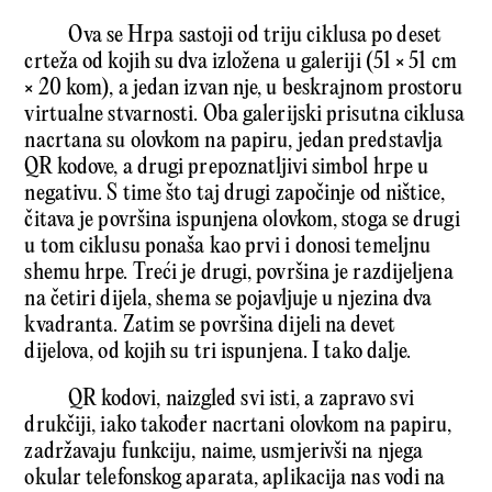
Ova se Hrpa sastoji od triju ciklusa po deset
crteža od kojih su dva izložena u galeriji (51 × 51 cm
× 20 kom), a jedan izvan nje, u beskrajnom prostoru
virtualne stvarnosti. Oba galerijski prisutna ciklusa
nacrtana su olovkom na papiru, jedan predstavlja
QR kodove, a drugi prepoznatljivi simbol hrpe u
negativu. S time što taj drugi započinje od ništice,
čitava je površina ispunjena olovkom, stoga se drugi
u tom ciklusu ponaša kao prvi i donosi temeljnu
shemu hrpe. Treći je drugi, površina je razdijeljena
na četiri dijela, shema se pojavljuje u njezina dva
kvadranta. Zatim se površina dijeli na devet
dijelova, od kojih su tri ispunjena. I tako dalje.
QR kodovi, naizgled svi isti, a zapravo svi
drukčiji, iako također nacrtani olovkom na papiru,
zadržavaju funkciju, naime, usmjerivši na njega
okular telefonskog aparata, aplikacija nas vodi na