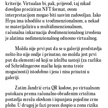
kriterije. Virtualan bi, pak, prijevod, taj nikad
dovoljno preciziran NFT format, ovom
interpretacijom mogao biti sasvim zadovoljan. Iako
Hrpa ima ishodište u trodimenzionalnom, a nekad
se materijalizira u multidimenzionalnom,
računalna inkarnacija dvodimenzionalnog izvedena
je alatima nedimenzionalnog odnosno virtualnog.
Možda nije prvi put da se u galeriji predstavlja
nešto što nije ondje i prisutno, no možda jest prvi
put da elementi od koji se izložba sastoji (za razliku
od Schrödingerove mačke koja nema treće
mogućnosti) istodobno i jesu i nisu prisutni u
galeriji.
Zatim Jandrić crta QR kodove, po virtualnom
putokazu prema računalno obrađenim crtežima
postavlja mrežu olovkom i ispunjava pojedine crne
plohe. U drugoj je fazi proces dospio u zonu rizika