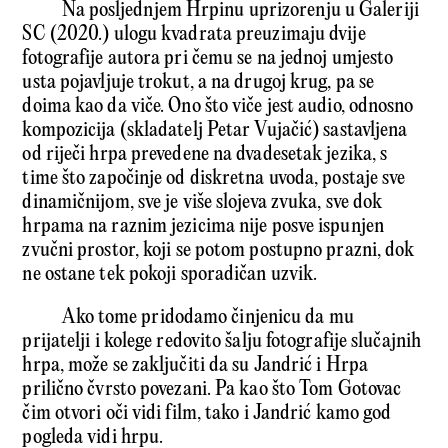
Na posljednjem Hrpinu uprizorenju u Galeriji
SC (2020.) ulogu kvadrata preuzimaju dvije
fotografije autora pri čemu se na jednoj umjesto
usta pojavljuje trokut, a na drugoj krug, pa se
doima kao da viče. Ono što viče jest audio, odnosno
kompozicija (skladatelj Petar Vujačić) sastavljena
od riječi hrpa prevedene na dvadesetak jezika, s
time što započinje od diskretna uvoda, postaje sve
dinamičnijom, sve je više slojeva zvuka, sve dok
hrpama na raznim jezicima nije posve ispunjen
zvučni prostor, koji se potom postupno prazni, dok
ne ostane tek pokoji sporadičan uzvik.
Ako tome pridodamo činjenicu da mu
prijatelji i kolege redovito šalju fotografije slučajnih
hrpa, može se zaključiti da su Jandrić i Hrpa
prilično čvrsto povezani. Pa kao što Tom Gotovac
čim otvori oči vidi film, tako i Jandrić kamo god
pogleda vidi hrpu.