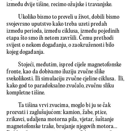
između dvije tišine, recimo ožujske i travanjske.
Ukoliko bismo to preveli u život, dobili bismo
svojevrsno uputstvo kako treba uzeti predah
između perioda, između ciklusa, između pojedinih
etapa što smo ih netom završili. Čemu prethodi
svijest o nekom događanju, o zaokruženosti bilo
kojeg događanja.
Stojeći, međutim, ispred cijele magnetofonske
fronte, kao da dobivamo iluziju zvučne slike
svekolikosti. Ili simulaciju zvučne cjeline ciklusa. Ili,
kako god to paradoksalno zvučalo, zvučnu sliku
kompletne tišine.
Ta tišina vrvi zvucima, moglo bi ju se čak
prozvati i zaglušujućom: kamion, žabe, ptice,
zrikavci, udaljena motorna pila, vjetar, šuštanje
magnetofonske trake, brujanje njegovih motora…