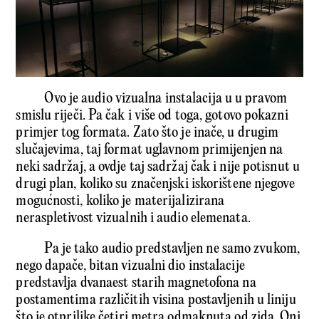
Ovo je audio vizualna instalacija u u pravom
smislu riječi. Pa čak i više od toga, gotovo pokazni
primjer tog formata. Zato što je inače, u drugim
slučajevima, taj format uglavnom primijenjen na
neki sadržaj, a ovdje taj sadržaj čak i nije potisnut u
drugi plan, koliko su značenjski iskorištene njegove
mogućnosti, koliko je materijalizirana
neraspletivost vizualnih i audio elemenata.
Pa je tako audio predstavljen ne samo zvukom,
nego dapače, bitan vizualni dio instalacije
predstavlja dvanaest starih magnetofona na
postamentima različitih visina postavljenih u liniju
što je otprilike četiri metra odmaknuta od zida. Oni