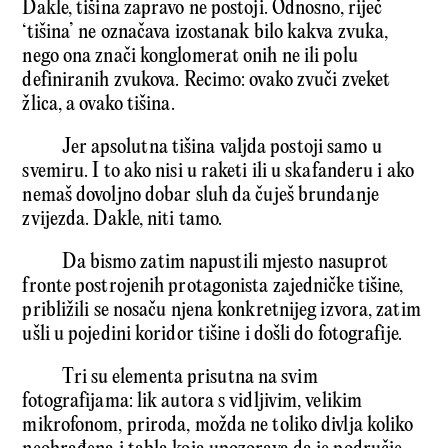
Dakle, tišina zapravo ne postoji. Odnosno, riječ
‘tišina’ ne označava izostanak bilo kakva zvuka,
nego ona znači konglomerat onih ne ili polu
definiranih zvukova. Recimo: ovako zvuči zveket
žlica, a ovako tišina.
Jer apsolutna tišina valjda postoji samo u
svemiru. I to ako nisi u raketi ili u skafanderu i ako
nemaš dovoljno dobar sluh da čuješ brundanje
zvijezda. Dakle, niti tamo.
Da bismo zatim napustili mjesto nasuprot
fronte postrojenih protagonista zajedničke tišine,
približili se nosaču njena konkretnijeg izvora, zatim
ušli u pojedini koridor tišine i došli do fotografije.
Tri su elementa prisutna na svim
fotografijama: lik autora s vidljivim, velikim
mikrofonom, priroda, možda ne toliko divlja koliko