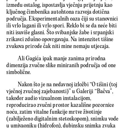
između ostalog, ispostavlja vječnju prijetnju kao
ključnog čimbenika autohtona razvoja dotična
područja. Eksperimentalnih oaza čiji su stanovnici
ili vrlo lagani ili vrlo spori. Reklo bi se da neće biti
niti isuviše glasni. Što svibanjske žabe i srpanjski
zrikavci zdušno opovrgavaju. Na intenzitet tišine
zvukova prirode čak niti mine nemaju utjecaja.
Ali Gagića ipak manje zanima prirodna
dimenzija zvučne slike miniranih područja od one
simbolične.
Nakon što je na nedavnoj izložbi “O tišini (toj
vječnoj zvučnoj zajebanosti)” u Galeriji “Bačva”,
također audio vizualnom instalacijom,
reproducirao zvučni prostor kazališne pozornice
noću, zatim vitalne funkcije mrtve životinje
(zabilježeno digitalnim stetoskopom), snimku vode
u umivaoniku (hidrofon), dubinsku snimka zvuka