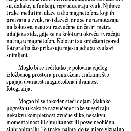
su, dakako, u funkciji, reproduciraju zvuk. Njihove
trake, međutim, ulaze u dio magnetofona koji ih
pretvara u zvuk, no izlazeći, one se ne namotavaju
na kolutove, nego su razvučene do četiri metra
udaljena zida, gdje se na koloturu okreću i vraćaju
natrag u magnetofon. Koloturi su smješteni pored
fotografija što prikazuju mjesta gdje su zvukovi
snimljeni.
Moglo bi se reći kako je polovina cijelog
izložbenog prostora premrežena trakama što
spajaju dvanaest magnetofona i dvanaest
fotografija.
Mogao bi se također steći dojam (dakako,
pogrešan) kako te razvučene trake sugeriraju
nekakvu kompletnost zvučne slike, nekakvu
momentalnost ili simultanost ili posve neobičnu
sinhronizaciju. Te trake, naime, do te mjere vizualno