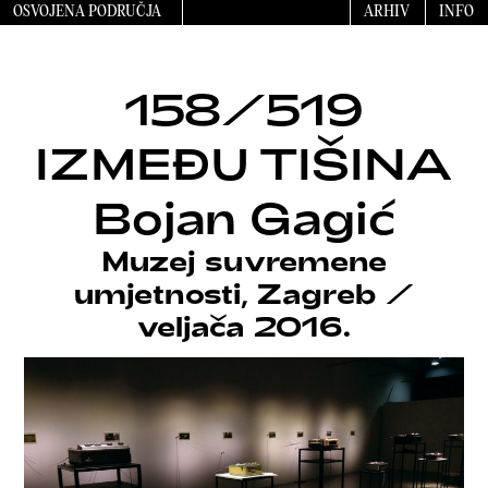
OSVOJENA PODRUČJA
ARHIV
INFO
158/519
IZMEĐU TIŠINA
Bojan Gagić
Muzej suvremene
umjetnosti, Zagreb
/
veljača 2016.