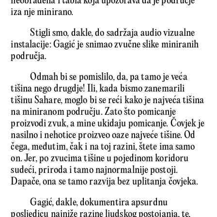
neobrađena i tabla koja upozorava da je područje
iza nje minirano.
Stigli smo, dakle, do sadržaja audio vizualne
instalacije: Gagić je snimao zvučne slike miniranih
područja.
Odmah bi se pomislilo, da, pa tamo je veća
tišina nego drugdje! Ili, kada bismo zanemarili
tišinu Sahare, moglo bi se reći kako je najveća tišina
na miniranom području. Zato što pomicanje
proizvodi zvuk, a mine ukidaju pomicanje. Čovjek je
nasilno i nehotice proizveo oaze najveće tišine. Od
čega, međutim, čak i na toj razini, štete ima samo
on. Jer, po zvucima tišine u pojedinom koridoru
sudeći, priroda i tamo najnormalnije postoji.
Dapače, ona se tamo razvija bez uplitanja čovjeka.
Gagić, dakle, dokumentira apsurdnu
posljedicu najniže razine ljudskog postojanja, te,