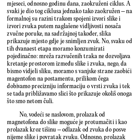
mjeseci, odnosno godinu dana, zaokruženi ciklus. A
svaki je dio tog ciklusa jednako tako zaokružen – na
formalnoj su razini trakom spojeni izvori slike i
izvori zvuka putem naglašene vidljivosti nosača
zvučne poruke, na sadržajnoj također, slika
prikazuje mjesto gdje je snimljen zvuk. No, svaku od
tih dvanaest etapa moramo konzumirati
pojedinačno: mreža razvučenih traka ne dozvoljava
kretanje prostorom između slike i zvuka, nego, da
bismo vidjeli sliku, moramo s vanjske strane zaobići
magentofon na postamentu, prilikom čega
dobivamo precizniju informaciju o vrsti zvuka i tek
se tada približavamo slici što prikazuje okoliš onoga
što smo netom čuli.
No, vodeći se naslovom, prolazak od
magnetofona do slike moguće je protumačiti i kao
prolazak kroz tišinu – odlazak od zvuka do posve
nijeme slike i povratak zvuku. Odnosno, prolazak