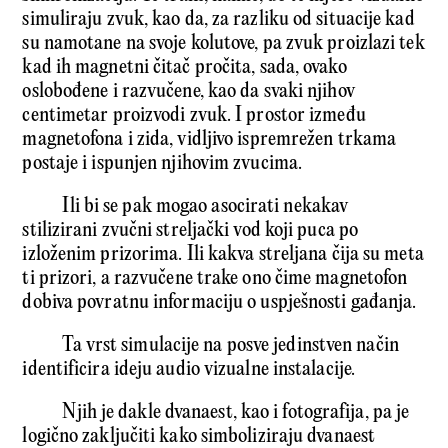
simuliraju zvuk, kao da, za razliku od situacije kad
su namotane na svoje kolutove, pa zvuk proizlazi tek
kad ih magnetni čitač pročita, sada, ovako
oslobođene i razvučene, kao da svaki njihov
centimetar proizvodi zvuk. I prostor između
magnetofona i zida, vidljivo ispremrežen trkama
postaje i ispunjen njihovim zvucima.
Ili bi se pak mogao asocirati nekakav
stilizirani zvučni streljački vod koji puca po
izloženim prizorima. Ili kakva streljana čija su meta
ti prizori, a razvučene trake ono čime magnetofon
dobiva povratnu informaciju o uspješnosti gađanja.
Ta vrst simulacije na posve jedinstven način
identificira ideju audio vizualne instalacije.
Njih je dakle dvanaest, kao i fotografija, pa je
logično zaključiti kako simboliziraju dvanaest