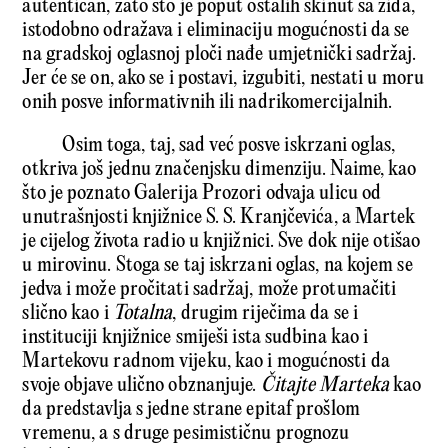
autentičan, zato što je poput ostalih skinut sa zida,
istodobno odražava i eliminaciju mogućnosti da se
na gradskoj oglasnoj ploči nađe umjetnički sadržaj.
Jer će se on, ako se i postavi, izgubiti, nestati u moru
onih posve informativnih ili nadrikomercijalnih.
Osim toga, taj, sad već posve iskrzani oglas,
otkriva još jednu značenjsku dimenziju. Naime, kao
što je poznato Galerija Prozori odvaja ulicu od
unutrašnjosti knjižnice S. S. Kranjčevića, a Martek
je cijelog života radio u knjižnici. Sve dok nije otišao
u mirovinu. Stoga se taj iskrzani oglas, na kojem se
jedva i može pročitati sadržaj, može protumačiti
slično kao i
Totalna
, drugim riječima da se i
instituciji knjižnice smiješi ista sudbina kao i
Martekovu radnom vijeku, kao i mogućnosti da
svoje objave ulično obznanjuje.
Čitajte Marteka
kao
da predstavlja s jedne strane epitaf prošlom
vremenu, a s druge pesimističnu prognozu