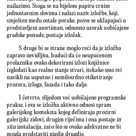
nailazimo. Stoga se na bijelom papiru crnim
jednostavnim slovima i nalazi naziv izložbe, koji,
smješten među ostale poruke, posve se uklapajući u
predstavljeni asortiman, odnosno uzorak uobičajene
gradske ponude, postaje izložak.
S druge bi se strane moglo reći da je izložba
zapravo nevidljiva, budući da će neupućenom
prolazniku ovako dekorirani izlozi knjižnice
izgledati kao realno stanje stvari, itekako smo svi
navikli na usputno i nemilosrdno etiketiranje
prozora, izloga, fasada i tako dalje.
I četvrto, slijedom već uobičajene programske
prakse, i ova se izložba aktivno odnosi spram
galerijskog konteksta kojeg definiraju prozirni
galerijski zidovi, drugim riječima i ona postaje
in
situ
instalacija, zato što se ovako adekvatno ne bi
mogla predstaviti nigdje drugdje.