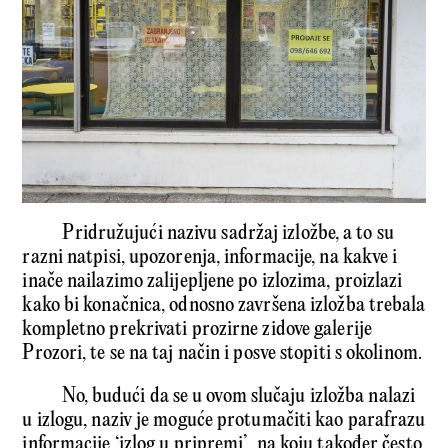
Pridružujući nazivu sadržaj izložbe, a to su
razni natpisi, upozorenja, informacije, na kakve i
inače nailazimo zalijepljene po izlozima, proizlazi
kako bi konačnica, odnosno završena izložba trebala
kompletno prekrivati prozirne zidove galerije
Prozori, te se na taj način i posve stopiti s okolinom.
No, budući da se u ovom slučaju izložba nalazi
u izlogu, naziv je moguće protumačiti kao parafrazu
informacije ‘izlog u pripremi’, na koju također često