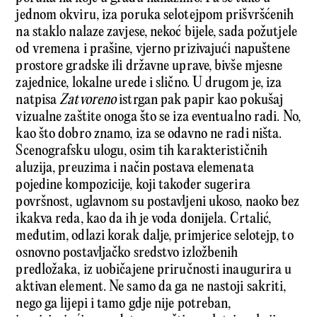
jednom okviru, iza poruka selotejpom prišvršćenih
na staklo nalaze zavjese, nekoć bijele, sada požutjele
od vremena i prašine, vjerno prizivajući napuštene
prostore gradske ili državne uprave, bivše mjesne
zajednice, lokalne urede i slično. U drugom je, iza
natpisa
Zatvoreno
istrgan pak papir kao pokušaj
vizualne zaštite onoga što se iza eventualno radi. No,
kao što dobro znamo, iza se odavno ne radi ništa.
Scenografsku ulogu, osim tih karakterističnih
aluzija, preuzima i način postava elemenata
pojedine kompozicije, koji također sugerira
površnost, uglavnom su postavljeni ukoso, naoko bez
ikakva reda, kao da ih je voda donijela. Crtalić,
međutim, odlazi korak dalje, primjerice selotejp, to
osnovno postavljačko sredstvo izložbenih
predložaka, iz uobičajene priručnosti inaugurira u
aktivan element. Ne samo da ga ne nastoji sakriti,
nego ga lijepi i tamo gdje nije potreban,