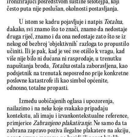
ironizirajući posredstvom suštine selotejpa, koji
često puta nije poslušan, okolnosti postavljanja.
U istom se kadru pojavljuje i natpis
Totalna
,
dakako, svi znamo što to znači, znamo da nedostaje
druga riječ, znamo i da ona nedostaje zato što se iz
nekog od bezbroj ‘objektivnih’ razloga to propustilo
učiniti. Ili je pak, kad je već sve otišlo k vragu, kad
više nije bilo ni dućana ni rasprodaje, u trenutku
napuštanja broda,
Totalna
ostala zaboravljena, kao
podsjetnik na trenutak neposredno prije konkretne
poslovne katastrofe ili kao simbol općenite,
odnosno, totalne propasti.
Između uobičajenih oglasa i upozorenja,
nailazimo i na neke koje svakako pripadaju
kontekstu, ali imaju i izvankontekstualne reference,
primjerice
Zabranjeno plakatiranje
. Ne samo da ta
zabrana zapravo poziva ilegalne plakatere na akciju,