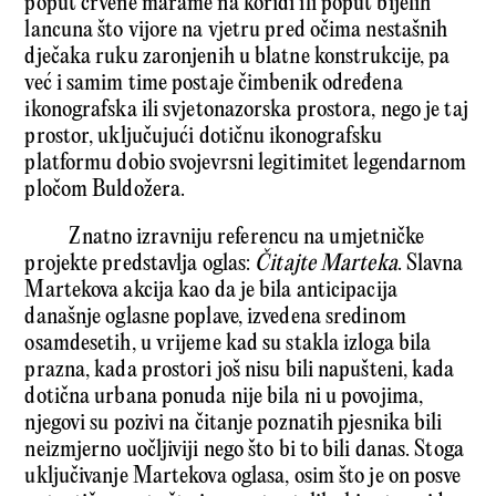
poput crvene marame na koridi ili poput bijelih
lancuna što vijore na vjetru pred očima nestašnih
dječaka ruku zaronjenih u blatne konstrukcije, pa
već i samim time postaje čimbenik određena
ikonografska ili svjetonazorska prostora, nego je taj
prostor, uključujući dotičnu ikonografsku
platformu dobio svojevrsni legitimitet legendarnom
pločom Buldožera.
Znatno izravniju referencu na umjetničke
projekte predstavlja oglas:
Čitajte Marteka
. Slavna
Martekova akcija kao da je bila anticipacija
današnje oglasne poplave, izvedena sredinom
osamdesetih, u vrijeme kad su stakla izloga bila
prazna, kada prostori još nisu bili napušteni, kada
dotična urbana ponuda nije bila ni u povojima,
njegovi su pozivi na čitanje poznatih pjesnika bili
neizmjerno uočljiviji nego što bi to bili danas. Stoga
uključivanje Martekova oglasa, osim što je on posve