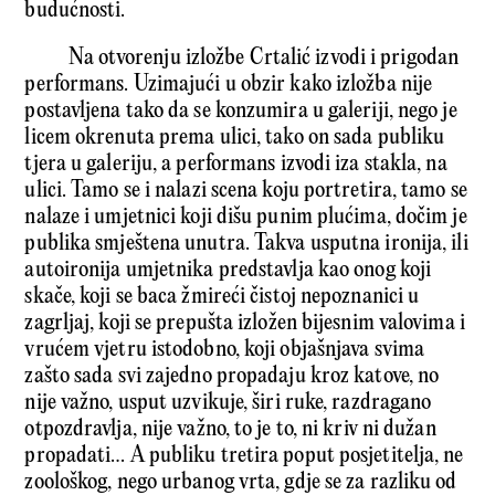
budućnosti.
Na otvorenju izložbe Crtalić izvodi i prigodan
performans. Uzimajući u obzir kako izložba nije
postavljena tako da se konzumira u galeriji, nego je
licem okrenuta prema ulici, tako on sada publiku
tjera u galeriju, a performans izvodi iza stakla, na
ulici. Tamo se i nalazi scena koju portretira, tamo se
nalaze i umjetnici koji dišu punim plućima, dočim je
publika smještena unutra. Takva usputna ironija, ili
autoironija umjetnika predstavlja kao onog koji
skače, koji se baca žmireći čistoj nepoznanici u
zagrljaj, koji se prepušta izložen bijesnim valovima i
vrućem vjetru istodobno, koji objašnjava svima
zašto sada svi zajedno propadaju kroz katove, no
nije važno, usput uzvikuje, širi ruke, razdragano
otpozdravlja, nije važno, to je to, ni kriv ni dužan
propadati… A publiku tretira poput posjetitelja, ne
zoološkog, nego urbanog vrta, gdje se za razliku od