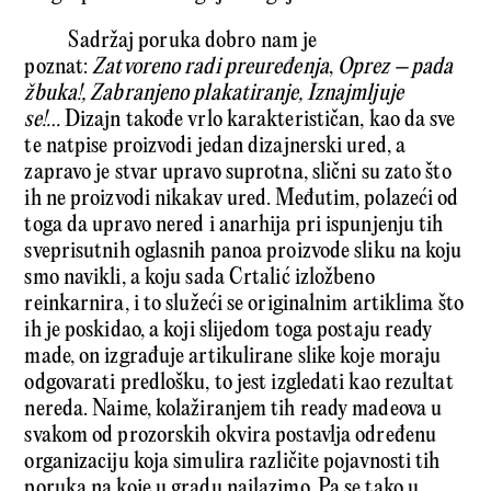
Sadržaj poruka dobro nam je
poznat:
Zatvoreno radi preuređenja
,
Oprez – pada
žbuka!,
Zabranjeno plakatiranje, Iznajmljuje
se!…
Dizajn takođe vrlo karakterističan, kao da sve
te natpise proizvodi jedan dizajnerski ured, a
zapravo je stvar upravo suprotna, slični su zato što
ih ne proizvodi nikakav ured. Međutim, polazeći od
toga da upravo nered i anarhija pri ispunjenju tih
sveprisutnih oglasnih panoa proizvode sliku na koju
smo navikli, a koju sada Crtalić izložbeno
reinkarnira, i to služeći se originalnim artiklima što
ih je poskidao, a koji slijedom toga postaju ready
made, on izgrađuje artikulirane slike koje moraju
odgovarati predlošku, to jest izgledati kao rezultat
nereda. Naime, kolažiranjem tih ready madeova u
svakom od prozorskih okvira postavlja određenu
organizaciju koja simulira različite pojavnosti tih
poruka na koje u gradu nailazimo. Pa se tako u