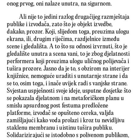
onog prvog, oni nalaze unutra, na sigurnom.
Ali nije to jedini razlog drugačijeg razmještaja
publike i izvođača, zato što je objekt izvedbe,
dakako, prozor. Koji, slijedom toga, preuzima ulogu
ekrana, ili, drugim riječima, razdjelnice između
scene i gledališta. A to što su odnosi izvrnuti, što je
gledalište unutra a scena vani, to je zbog djelatnosti
performera koji preuzima ulogu uličnog polijevača i
tušira prozore. Jasno da je to, s obzirom na interijer
knjižnice, nemoguće uraditi s unutarnje strane i da
se to, osim toga, i inače uvijek radi s vanjske strane.
Svjestan uspješnosti svoje ideje, usputne dosjetke što
se pokazala djelatnom i na metaforičkom planu u
smislu apsurdnog post festuma predložene
platforme, izvođač se opušteno cereka, valjda
zamišljajući kako voda prolazi i kroz tu nevidljivu
staklenu membranu i uistinu tušira publiku.
Solidarizirajući se istodobno s polivenom publikom,