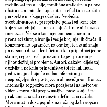
mobilnosti instalacije, specifično artikuliran pa bez
obzira na nominalnu općenitost reflektira naročitu
perspektivu iz koje je odaslan. Neobična
sveobuhvatnost te perspektive polazi od teme oko
koje se sukobljuju strane, a koju čak nije niti nužno
imenovati. Već se u tom njenom neimenovanju
pronalazi slutnja ironije i već je broj njenih čitača ili
konzumenata ograničen na one koji to i sami znaju,
pa ne samo da su identificirani kao pripadnici jedne
strane, nego su već i prozvani, to jest prozvan je
njihov doživljaj problema. Autori, dakako, dijele taj
doživljaj i ne kriju pripadništvo toj strani. Ipak,
poduzimaju akciju formalna informiranja
neopredjeljenih o postojećem ali nevidljivom frontu.
Intonacija tog poziva mora podsjećati na nešto već
viđeno, mora biti prepoznatljiva, posve stajati iza
proklamirana iako ne sasvim definirana načela.
Mora imati i dozu populizma nužnog da bi uopće i