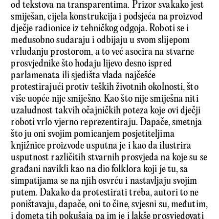
od tekstova na transparentima. Prizor svakako jest
smiješan, cijela konstrukcija i podsjeća na proizvod
dječje radionice iz tehničkog odgoja. Roboti se i
međusobno sudaraju i odbijaju u svom slijepom
vrludanju prostorom, a to već asocira na stvarne
prosvjednike što hodaju lijevo desno ispred
parlamenata ili sjedišta vlada najčešće
protestirajući protiv teških životnih okolnosti, što
više uopće nije smiješno. Kao što nije smiješna niti
uzaludnost takvih očaj­ničkih poteza koje ovi dječji
roboti vrlo vjerno reprezentiraju. Dapače, smetnja
što ju oni svojim pomicanjem posjetiteljima
knjižnice proizvode usputna je i kao da ilustrira
usputnost različitih stvarnih prosvjeda na koje su se
građani navikli kao na dio folklora koji je tu, sa
simpatijama se na njih osvrću i nastavljaju svojim
putem. Dakako da protestirati treba, autori to ne
poništavaju, dapače, oni to čine, svjesni su, međutim,
i dometa tih pokušaja pa im je i lakše prosvjedovati