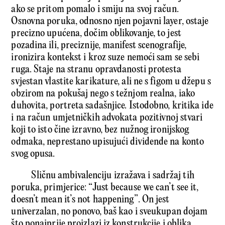
ako se pritom pomalo i smiju na svoj račun.
Osnovna poruka, odnosno njen pojavni layer, ostaje
precizno upućena, dočim oblikovanje, to jest
pozadina ili, preciznije, manifest scenografije,
ironizira kontekst i kroz suze nemoći sam se sebi
ruga. Staje na stranu opravdanosti protesta
svjestan vlastite karikature, ali ne s figom u džepu s
obzirom na pokušaj nego s težnjom realna, iako
duhovita, portreta sadašnjice. Istodobno, kritika ide
i na račun umjetničkih advokata pozitivnoj stvari
koji to isto čine izravno, bez nužnog ironijskog
odmaka, neprestano upisujući dividende na konto
svog opusa.
Sličnu ambivalenciju izražava i sadržaj tih
poruka, primjerice: “Just because we can’t see it,
doesn’t mean it’s not happening”. On jest
univerzalan, no ponovo, baš kao i sveukupan dojam
što ponajprije proizlazi iz konstrukcije i oblika