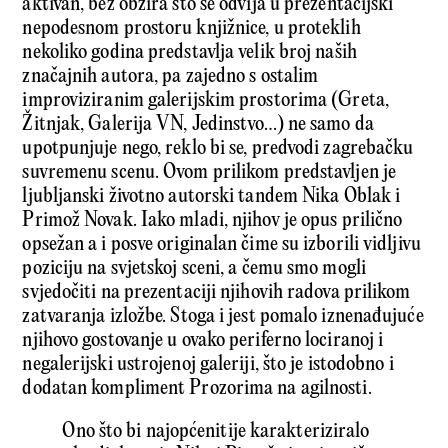
aktivan, bez obzira što se odvija u prezentacijski
nepodesnom prostoru knjižnice, u proteklih
nekoliko godina predstavlja velik broj naših
značajnih autora, pa zajedno s ostalim
improviziranim galerijskim prostorima (Greta,
Žitnjak, Galerija VN, Jedinstvo…) ne samo da
upotpunjuje nego, reklo bi se, predvodi zagrebačku
suvremenu scenu. Ovom prilikom predstavljen je
ljubljanski životno autorski tandem Nika Oblak i
Primož Novak. Iako mladi, njihov je opus pri­lično
opsežan a i posve originalan čime su izborili vidljivu
poziciju na svjetskoj sceni, a čemu smo mogli
svjedočiti na prezentaciji njihovih radova prilikom
zatvaranja izložbe. Stoga i jest pomalo iznenađujuće
njihovo gostovanje u ovako pe­riferno lociranoj i
negalerijski ustrojenoj galeriji, što je istodobno i
dodatan kompliment Prozorima na agilnosti.
Ono što bi najopćenitije karakteriziralo