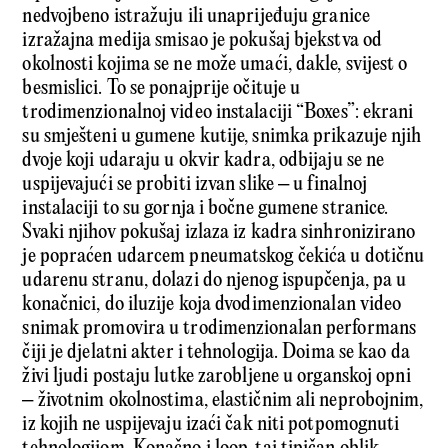
nedvojbeno istražuju ili unaprijeđuju granice
izražajna medija smisao je pokušaj bjekstva od
okolnosti kojima se ne može umaći, dakle, svijest o
besmislici. To se ponajprije očituje u
trodimenzionalnoj video instalaciji “Boxes”: ekrani
su smješteni u gumene kutije, snimka prikazuje njih
dvoje koji udaraju u okvir kadra, odbijaju se ne
uspijevajući se probiti izvan slike – u finalnoj
instalaciji to su gornja i bočne gumene stranice.
Svaki njihov pokušaj izlaza iz kadra sinhronizirano
je popraćen udarcem pneumatskog čekića u dotičnu
udarenu stranu, dolazi do njenog ispupčenja, pa u
konačnici, do iluzije koja dvodimenzionalan video
snimak promovira u trodimenzionalan performans
čiji je djelatni akter i tehnologija. Doima se kao da
živi ljudi postaju lutke zarobljene u organskoj opni
– životnim okolnostima, elastičnim ali neprobojnim,
iz kojih ne uspijevaju izaći čak niti potpomognuti