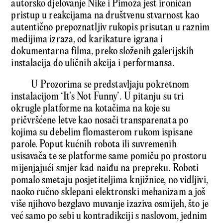
autorsko djelovanje Nike i Pimoža jest ironičan
pristup u reakcijama na društvenu stvarnost kao
autentično prepoznatljiv rukopis prisutan u raznim
medijima izraza, od karikature igrana i
dokumentarna filma, preko složenih galerijskih
instalacija do uličnih akcija i performansa.
U Prozorima se predstavljaju pokretnom
instalacijom ‘It’s Not Funny’. U pitanju su tri
okrugle platforme na kotačima na koje su
pričvršćene letve kao nosači transparenata po
kojima su debelim flomasterom rukom ispisane
parole. Poput kućnih robota ili suvremenih
usisavača te se platforme same pomiču po prostoru
mijenjajući smjer kad naiđu na prepreku. Roboti
pomalo smetaju posjetiteljima knjižnice, no vidljivi,
naoko ručno sklepani elektronski mehanizam a još
više njihovo bezglavo muvanje izaziva osmijeh, što je
već samo po sebi u kontradikciji s naslovom, jednim