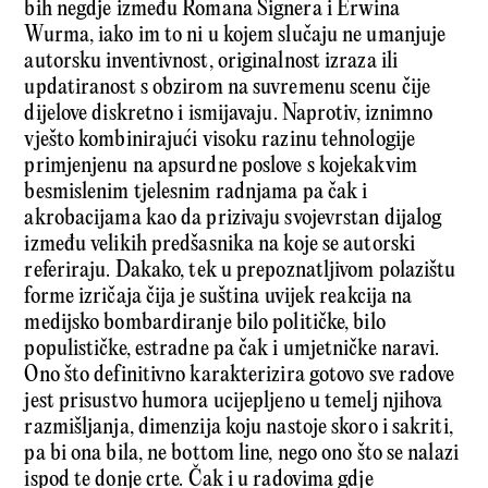
bih negdje između Romana Signera i Erwina
Wurma, iako im to ni u kojem slučaju ne umanjuje
autorsku inventivnost, originalnost izraza ili
updatiranost s obzirom na suvremenu scenu čije
dijelove diskretno i ismijavaju. Naprotiv, iznimno
vješto kombinirajući visoku razinu tehnologije
primjenjenu na apsurdne poslove s kojekakvim
besmislenim tjelesnim radnjama pa čak i
akrobacijama kao da prizivaju svojevrstan dijalog
između velikih predšasnika na koje se autorski
referiraju. Dakako, tek u prepoznatljivom polazištu
forme izričaja čija je suština uvijek reakcija na
medijsko bombardiranje bilo političke, bilo
populističke, estradne pa čak i umjetničke naravi.
Ono što definitivno karakterizira gotovo sve radove
jest prisustvo humora ucijepljeno u temelj njihova
razmišljanja, dimenzija koju nastoje skoro i sakriti,
pa bi ona bila, ne bottom line, nego ono što se nalazi
ispod te donje crte. Čak i u radovima gdje