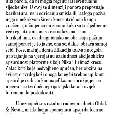
bila parola, da bi mogla regrutirati eventualne
sljedbenike. U ovoj se dimenziji ponovo prepoznaje
karikatura, ne u odricanju smisla ili razloga poziva
nego u nekakvom širem koncentričnom krugu
značenja, u činjenici da znamo kako su ti sljedbenici
već regrutirani, oni se već nalaze na istim
barikadama, ovi drugi ionako ne obraćaju pažnju,
samoj poruci je to jasno, ona se, dakle, obraća samoj
sebi. Posvemašnja demistifikacija takva autogola,
pristajanje na vjerojatnu uzaludnost akcije skicira
apsurdnost platforme s koje Nika i Primož kreću.
Žalac kritike je nedvojbeno upućen, bez obzira na
svijest o tvrdoj koži onoga kojeg bi trebao upiknuti,
apsurd je izabran kao najefikasnije oružje, jer na
njegovoj će tvrdoći neprijateljski kotači uvijek
barem malo poskakivati.
Upoznajući se s ostalim radovima dueta Oblak
& Novak, artikulaciju spomenuta apsurda locirao