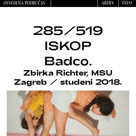
OSVOJENA PODRUČJA
ARHIV
INFO
285/519
ISKOP
Badco.
Zbirka Richter, MSU
Zagreb
/
studeni 2018.