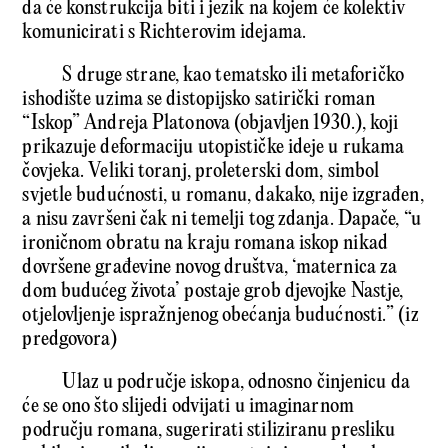
da će konstrukcija biti i jezik na kojem će kolektiv
komunicirati s Richterovim idejama.
S druge strane, kao tematsko ili metaforičko
ishodište uzima se distopijsko satirički roman
“Iskop” Andreja Platonova (objavljen 1930.), koji
prikazuje deformaciju utopističke ideje u rukama
čovjeka. Veliki toranj, proleterski dom, simbol
svjetle budućnosti, u romanu, dakako, nije izgrađen,
a nisu završeni čak ni temelji tog zdanja. Dapače, “u
ironičnom obratu na kraju romana iskop nikad
dovršene građevine novog društva, ‘maternica za
dom budućeg života’ postaje grob djevojke Nastje,
otjelovljenje ispražnjenog obećanja budućnosti.” (iz
predgovora)
Ulaz u područje iskopa, odnosno činjenicu da
će se ono što slijedi odvijati u imaginarnom
području romana, sugerirati stiliziranu presliku