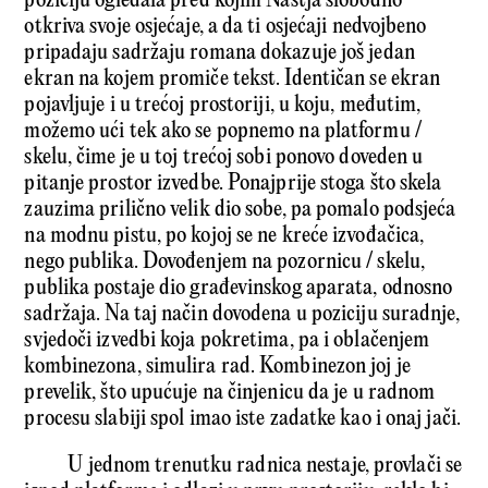
poziciju ogledala pred kojim Nastja slobodno
otkriva svoje osjećaje, a da ti osjećaji nedvojbeno
pripadaju sadržaju romana dokazuje još jedan
ekran na kojem promiče tekst. Identičan se ekran
pojavljuje i u trećoj prostoriji, u koju, međutim,
možemo ući tek ako se popnemo na platformu /
skelu, čime je u toj trećoj sobi ponovo doveden u
pitanje prostor izvedbe. Ponajprije stoga što skela
zauzima prilično velik dio sobe, pa pomalo podsjeća
na modnu pistu, po kojoj se ne kreće izvođačica,
nego publika. Dovođenjem na pozornicu / skelu,
publika postaje dio građevinskog aparata, odnosno
sadržaja. Na taj način dovodena u poziciju suradnje,
svjedoči izvedbi koja pokretima, pa i oblačenjem
kombinezona, simulira rad. Kombinezon joj je
prevelik, što upućuje na činjenicu da je u radnom
procesu slabiji spol imao iste zadatke kao i onaj jači.
U jednom trenutku radnica nestaje, provlači se