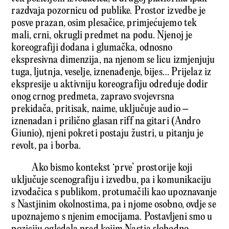
razdvaja pozornicu od publike. Prostor izvedbe je
posve prazan, osim plesačice, primjećujemo tek
mali, crni, okrugli predmet na podu. Njenoj je
koreografiji dodana i glumačka, odnosno
ekspresivna dimenzija, na njenom se licu izmjenjuju
tuga, ljutnja, veselje, iznenađenje, bijes… Prijelaz iz
ekspresije u aktivniju koreografiju određuje dodir
onog crnog predmeta, zapravo svojevrsna
prekidača, pritisak, naime, uključuje audio –
iznenadan i prilično glasan riff na gitari (Andro
Giunio), njeni pokreti postaju žustri, u pitanju je
revolt, pa i borba.
Ako bismo kontekst ‘prve’ prostorije koji
uključuje scenografiju i izvedbu, pa i komunikaciju
izvođačica s publikom, protumačili kao upoznavanje
s Nastjinim okolnostima, pa i njome osobno, ovdje se
upoznajemo s njenim emocijama. Postavljeni smo u