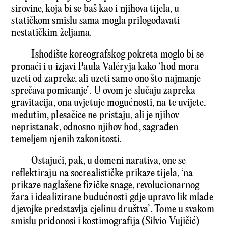
sirovine, koja bi se baš kao i njihova tijela, u
statičkom smislu sama mogla prilogođavati
nestatičkim željama.
Ishodište koreografskog pokreta moglo bi se
pronaći i u izjavi Paula Valéryja kako ‘hod mora
uzeti od zapreke, ali uzeti samo ono što najmanje
sprečava pomicanje’. U ovom je slučaju zapreka
gravitacija, ona uvjetuje mogućnosti, na te uvijete,
međutim, plesačice ne pristaju, ali je njihov
nepristanak, odnosno njihov hod, sagrađen
temeljem njenih zakonitosti.
Ostajući, pak, u domeni narativa, one se
reflektiraju na socrealističke prikaze tijela, ‘na
prikaze naglašene fizičke snage, revolucionarnog
žara i idealizirane budućnosti gdje upravo lik mlade
djevojke predstavlja cjelinu društva’. Tome u svakom
smislu pridonosi i kostimografija (Silvio Vujičić)