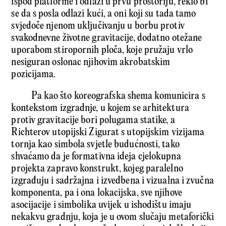
ispod platforme i odlazi u prvu prostoriju, reklo bi
se da s posla odlazi kući, a oni koji su tada tamo
svjedoče njenom uključivanju u borbu protiv
svakodnevne životne gravitacije, dodatno otežane
uporabom stiropornih ploča, koje pružaju vrlo
nesiguran oslonac njihovim akrobatskim
pozicijama.
Pa kao što koreografska shema komunicira s
kontekstom izgradnje, u kojem se arhitektura
protiv gravitacije bori polugama statike, a
Richterov utopijski Zigurat s utopijskim vizijama
tornja kao simbola svjetle budućnosti, tako
shvaćamo da je formativna ideja cjelokupna
projekta zapravo konstrukt, kojeg paralelno
izgrađuju i sadržajna i izvedbena i vizualna i zvučna
komponenta, pa i ona lokacijska, sve njihove
asocijacije i simbolika uvijek u ishodištu imaju
nekakvu gradnju, koja je u ovom slučaju metaforički