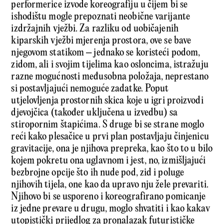
performerice izvode koreografiju u čijem bi se
ishodištu mogle prepoznati neobične varijante
izdržajnih vježbi. Za razliku od uobičajenih
kiparskih vježbi mjerenja prostora, ove se bave
njegovom statikom – jednako se koristeći podom,
zidom, ali i svojim tijelima kao osloncima, istražuju
razne mogućnosti međusobna položaja, neprestano
si postavljajući nemoguće zadatke. Poput
utjelovljenja prostornih skica koje u igri proizvodi
djevojčica (također uključena u izvedbu) sa
stiropornim štapićima. S druge bi se strane moglo
reći kako plesačice u prvi plan postavljaju činjenicu
gravitacije, ona je njihova prepreka, kao što to u bilo
kojem pokretu ona uglavnom i jest, no, izmišljajući
bezbrojne opcije što ih nude pod, zid i poluge
njihovih tijela, one kao da upravo nju žele prevariti.
Njihovo bi se usporeno i koreografirano pomicanje
iz jedne prevare u drugu, moglo shvatiti i kao kakav
utopistički prijedlog za pronalazak futurističke