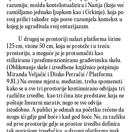
razumiju, možda kontekstualizira i Nastja (koju već
zamišljamo jednako ljupkom kao i Grkinje), koja po
svoj prilici također nije posve razumjela kontekst u
kojeg je ugrađivala svoj entuzijazam.
U drugoj se prostoriji nalazi platforma širine
125 cm, visine 50 cm, koja se proteže i u treću
prostoriju, a moguće ju je protumačiti kao
stiliziranu i predimenzioniranu građevinsku skelu.
(Oblikovanje skele i izvedbene knjižnice potpisuju
Miranda Veljačić i Dinko Perračić / Platforma
9,81.) Na ovome mjestu, međutim, treba spomenuti
kako se u sve tri prostorije kontinuirano odvijaju tri
različite izvedbe, kao tri čina iste predstave, koja ne
poštuje linearni narativ, nego se sve odvija
istodobno. A publici je odmah na početku rečeno da
mogu ići gdje god hoće i kad god hoće. No, za razliku
od prve prostorije gdje se prostor izvedbe definira
tek pozicijom izvođačica, u drugoj platforma ipak