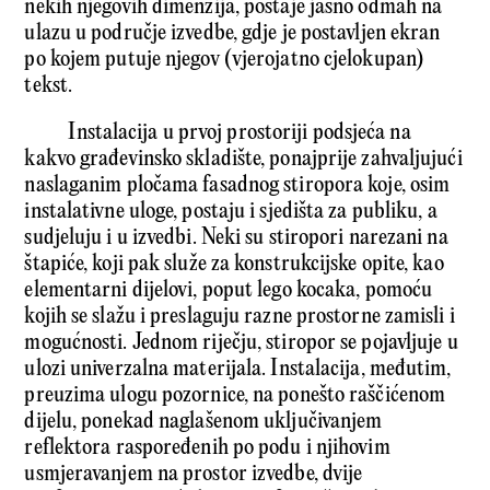
nekih njegovih dimenzija, postaje jasno odmah na
ulazu u područje izvedbe, gdje je postavljen ekran
po kojem putuje njegov (vjerojatno cjelokupan)
tekst.
Instalacija u prvoj prostoriji podsjeća na
kakvo građevinsko skladište, ponajprije zahvaljujući
naslaganim pločama fasadnog stiropora koje, osim
instalativne uloge, postaju i sjedišta za publiku, a
sudjeluju i u izvedbi. Neki su stiropori narezani na
štapiće, koji pak služe za konstrukcijske opite, kao
elementarni dijelovi, poput lego kocaka, pomoću
kojih se slažu i preslaguju razne prostorne zamisli i
mogućnosti. Jednom riječju, stiropor se pojavljuje u
ulozi univerzalna materijala. Instalacija, međutim,
preuzima ulogu pozornice, na ponešto raščićenom
dijelu, ponekad naglašenom uključivanjem
reflektora raspoređenih po podu i njihovim
usmjeravanjem na prostor izvedbe, dvije