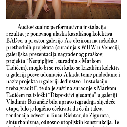
Audiovizualno performativna instalacija
rezultat je ponovnog ulaska kazališnog kolektiva
BADco. u prostor galerije. A s obzirom na nekoliko
prethodnih projekata (suradnja s WHW u Veneciji,
galerijska prezentacija nagrađenog praškog
projekta “Neopipljivo”, suradnja s Markom
Tadićem), moglo bi se reći kako se kazališni kolektiv
u galeriji posve udomaćio. A kada tome pridodamo i
naziv projekta u galeriji Jedinstvo “Instalaciju
treba graditi”, te da je suština suradnje s Markom
Tadićem na izložbi “Dispozitivi gledanja” u galeriji
Vladimir Bužančić bila upravo izgradnja slijedeće
etape, bilo je logično očekivati da će ih takva
tendencija odvesti u Kuću Richter, do Zigurata,
sinturbanizma, odnosno utopijskih konstrukcija. Te