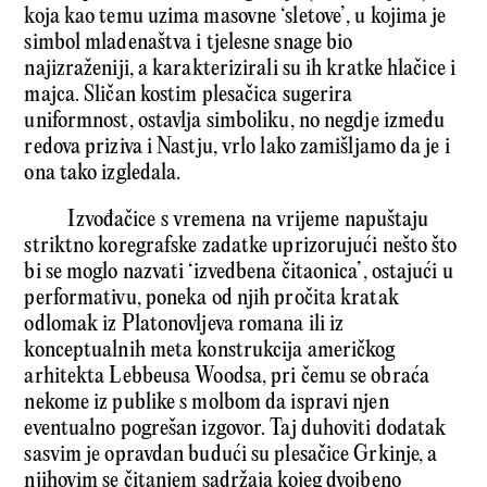
koja kao temu uzima masovne ‘sletove’, u kojima je
simbol mladenaštva i tjelesne snage bio
najizraženiji, a karakterizirali su ih kratke hlačice i
majca. Sličan kostim plesačica sugerira
uniformnost, ostavlja simboliku, no negdje između
redova priziva i Nastju, vrlo lako zamišljamo da je i
ona tako izgledala.
Izvođačice s vremena na vrijeme napuštaju
striktno koregrafske zadatke uprizorujući nešto što
bi se moglo nazvati ‘izvedbena čitaonica’, ostajući u
performativu, poneka od njih pročita kratak
odlomak iz Platonovljeva romana ili iz
konceptualnih meta konstrukcija američkog
arhitekta Lebbeusa Woodsa, pri čemu se obraća
nekome iz publike s molbom da ispravi njen
eventualno pogrešan izgovor. Taj duhoviti dodatak
sasvim je opravdan budući su plesačice Grkinje, a
njihovim se čitanjem sadržaja kojeg dvojbeno