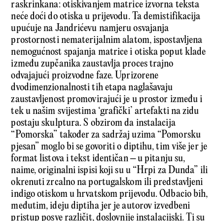
raskrinkana: otiskivanjem matrice izvorna teksta
neće doći do otiska u prijevodu. Ta demistifikacija
upućuje na Jandrićevu namjeru osvajanja
prostornosti nematerijalnim alatom, ispostavljena
nemogućnost spajanja matrice i otiska poput klade
između zupčanika zaustavlja proces trajno
odvajajući proizvodne faze. Uprizorene
dvodimenzionalnosti tih etapa naglašavaju
zaustavljenost promovirajući je u prostor između i
tek u našim svijestima ‘grafički’ artefakti na zidu
postaju skulptura. S obzirom da instalacija
“Pomorska” također za sadržaj uzima “Pomorsku
pjesan” moglo bi se govoriti o diptihu, tim više jer je
format listova i tekst identičan – u pitanju su,
naime, originalni ispisi koji su u “Hrpi za Dunda” ili
okrenuti zrcalno na portugalskom ili predstavljeni
indigo otiskom u hrvatskom prijevodu. Odbacio bih,
međutim, ideju diptiha jer je autorov izvedbeni
pristup posve različit, doslovnije instalacijski. Ti su