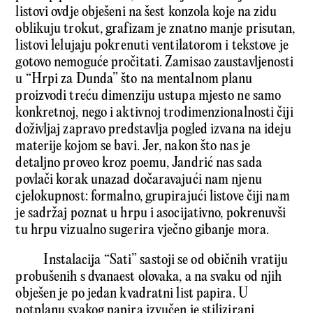
listovi ovdje obješeni na šest konzola koje na zidu
oblikuju trokut, grafizam je znatno manje prisutan,
listovi lelujaju pokrenuti ventilatorom i tekstove je
gotovo nemoguće pročitati. Zamisao zaustavljenosti
u “Hrpi za Dunda” što na mentalnom planu
proizvodi treću dimenziju ustupa mjesto ne samo
konkretnoj, nego i aktivnoj trodimenzionalnosti čiji
doživljaj zapravo predstavlja pogled izvana na ideju
materije kojom se bavi. Jer, nakon što nas je
detaljno proveo kroz poemu, Jandrić nas sada
povlači korak unazad dočaravajući nam njenu
cjelokupnost: formalno, grupirajući listove čiji nam
je sadržaj poznat u hrpu i asocijativno, pokrenuvši
tu hrpu vizualno su­gerira vječno gibanje mora.
Instalacija “Sati” sastoji se od običnih vratiju
probušenih s dvanaest olovaka, a na svaku od njih
obješen je po jedan kvadratni list papira. U
potplanu svakog papira izvučen je stilizirani