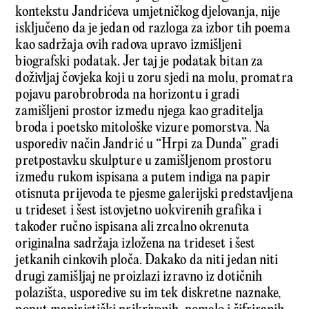
kontekstu Jandrićeva umjetničkog djelovanja, nije
isključeno da je jedan od razloga za izbor tih poema
kao sadržaja ovih radova upravo izmišljeni
biografski podatak. Jer taj je podatak bitan za
doživ­ljaj čovjeka koji u zoru sjedi na molu, promatra
pojavu parobrobroda na horizontu i gradi
zamišljeni prostor između njega kao graditelja
broda i poetsko mitološke vizure pomorstva. Na
usporediv način Jandrić u “Hrpi za Dunda” gradi
pretpostavku skulpture u zamišljenom prostoru
između rukom ispisana a putem indiga na papir
otisnuta prijevoda te pjesme galerijski predstavljena
u trideset i šest istovjetno uokvirenih grafika i
također ručno ispisana ali zrcalno okrenuta
originalna sadržaja izložena na trideset i šest
jetkanih cinkovih ploča. Dakako da niti jedan niti
drugi zamišljaj ne proizlazi izravno iz dotičnih
polazišta, usporedive su im tek diskretne naznake,