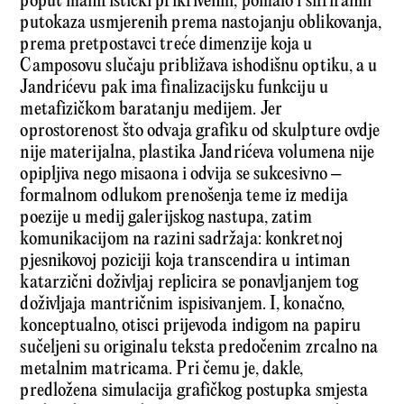
poput maniristički prikrivenih, pomalo i šifriranih
putokaza usmjerenih prema nastojanju oblikovanja,
prema pretpostavci treće dimenzije koja u
Camposovu slučaju približava ishodišnu optiku, a u
Jandrićevu pak ima finalizacijsku funkciju u
metafi­zičkom baratanju medijem. Jer
oprostorenost što odvaja grafiku od skulpture ovdje
nije materijalna, plastika Jandrićeva volumena nije
opipljiva nego misaona i odvija se sukcesivno –
formalnom odlukom prenošenja teme iz medija
poezije u medij galerijskog nastupa, zatim
komunikacijom na razini sadržaja: konkretnoj
pjesnikovoj poziciji koja transcendira u intiman
katarzični doživljaj replicira se ponavljanjem tog
doživljaja mantričnim ispisivanjem. I, konačno,
konceptualno, otisci prijevoda indigom na papiru
sučeljeni su originalu teksta predočenim zrcalno na
metalnim matricama. Pri čemu je, dakle,
predložena simulacija grafičkog postupka smjesta