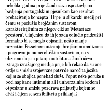
nekoliko godina prije Jandrićeva ispostavljena
bavljenja portugalskim pjesnikom kao rezultat
prebacivanja koncepta ‘Hrpe’ u slikarski medij pri
čemu se poslužio brojčanim sustavom,
karakterističnim za njegov ciklus ‘Metastaze
prostora’. Činjenicu da ih je sada odlučio pridružiti
formalno bi se moglo objasniti nešto manje
poznatim Pessoinom uticanju brojčanim analizama
i poigravanju numerološkim sustavima, no s
obzirom da je u pitanju autohtona Jandrićeva
istraga izražajnog medija prije bih rekao da su one
ovdje u smislu svojevrsne potvrde naročita jezika
kojim se obojica ponekad služe. Poput neke poruke u
boci napisane intimnim ali i univerzalnim kodom i
otposlane u smislu pozdrava prijatelju kojem se
diviš i čijem se senzibilitetu priklanjaš.