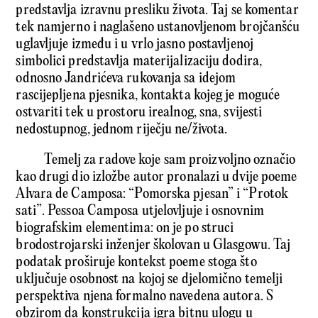
predstavlja izravnu presliku života. Taj se komentar
tek namjerno i naglašeno ustanovljenom broj­čanšću
uglavljuje između i u vrlo jasno postavljenoj
simbolici predstavlja materijalizaciju dodira,
odnosno Jandrićeva rukovanja sa idejom
rascijepljena pjesnika, kontakta kojeg je moguće
ostvariti tek u prostoru irealnog, sna, svijesti
nedostupnog, jednom riječju ne/života.
Temelj za radove koje sam proizvoljno označio
kao drugi dio izložbe autor pronalazi u dvije poeme
Alvara de Camposa: “Pomorska pjesan” i “Protok
sati”. Pessoa Camposa utjelovljuje i osnovnim
biografskim elementima: on je po struci
brodostrojarski inženjer školovan u Glasgowu. Taj
podatak proširuje kontekst poeme stoga što
uključuje osobnost na kojoj se djelomično temelji
perspektiva njena formalno navedena autora. S
obzirom da konstrukcija igra bitnu ulogu u