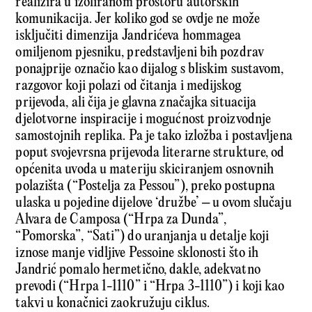
realizira u izoliranom prostoru autorskih
komunikacija. Jer koliko god se ovdje ne može
isključiti dimenzija Jandrićeva hommagea
omiljenom pjesniku, predstavljeni bih pozdrav
ponaj­prije označio kao dijalog s bliskim sustavom,
razgovor koji polazi od čitanja i medijskog
prijevoda, ali čija je glavna značajka situacija
djelotvorne inspiracije i mogućnost proizvodnje
samostojnih replika. Pa je tako izložba i postavljena
poput svojevrsna prijevoda li­terarne strukture, od
općenita uvoda u materiju skiciranjem osnovnih
polazišta (“Postelja za Pessou”), preko postupna
ulaska u pojedine dijelove ‘družbe’ – u ovom slučaju
Alvara de Camposa (“Hrpa za Dunda”,
“Pomorska”, “Sati”) do uranjanja u detalje koji
iznose manje vidljive Pessoine sklonosti što ih
Jandrić pomalo hermetično, dakle, adekvatno
prevodi (“Hrpa 1-1110” i “Hrpa 3-1110”) i koji kao
takvi u konačnici zaokružuju ciklus.