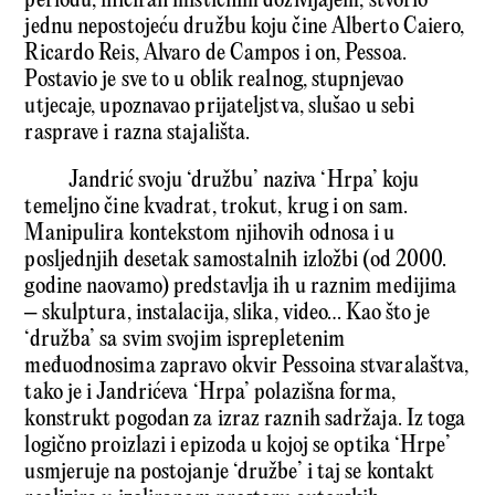
periodu, iniciran mističnim doživljajem, stvorio
jednu nepostojeću družbu koju čine Alberto Caiero,
Ricardo Reis, Alvaro de Campos i on, Pessoa.
Postavio je sve to u oblik realnog, stupnjevao
utjecaje, upoznavao prijateljstva, slušao u sebi
rasprave i razna stajališta.
Jandrić svoju ‘družbu’ naziva ‘Hrpa’ koju
temeljno čine kvadrat, trokut, krug i on sam.
Manipulira kontekstom njihovih odnosa i u
posljednjih desetak samostalnih izložbi (od 2000.
godine naovamo) predstavlja ih u raznim medijima
– skulptura, instalacija, slika, video… Kao što je
‘družba’ sa svim svojim isprepletenim
međuodnosima zapravo okvir Pessoina stvaralaštva,
tako je i Jandrićeva ‘Hrpa’ polazišna forma,
konstrukt pogodan za izraz raznih sadržaja. Iz toga
logično proizlazi i epizoda u kojoj se optika ‘Hrpe’
usmjeruje na postojanje ‘družbe’ i taj se kontakt