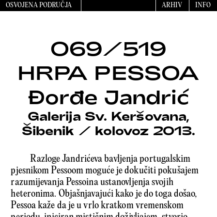
OSVOJENA PODRUČJA
ARHIV
INFO
069/519
HRPA PESSOA
Đorđe Jandrić
Galerija Sv. Keršovana,
Šibenik
/
kolovoz 2013.
Razloge Jandrićeva bavljenja portugalskim
pjesnikom Pessoom moguće je dokučiti pokušajem
razumijevanja Pessoina ustanovljenja svojih
heteronima. Objašnjavajući kako je do toga došao,
Pessoa kaže da je u vrlo kratkom vremenskom