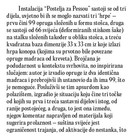
Instalacija “Postelja za Pessou” sastoji se od tri
dijela, uvjetno bi ih se moglo nazvati tri ‘hrpe’ –
prvu čini 99 opruga složenih u formu stošca, druga
se sastoji od 66 svijeća (deformiranih stiskom šake)
na stalku složenih također u obliku stošca, a treću
kvadratna baza dimenzije 33 x 33 cm iz koje izlazi
hrpa konopa (kojima su prvotno bile povezane
opruge madraca od kreveta). Brojčana je
podudarnost u kontekstu svrhovita, no inspirirana
slučajem: autor je izvadio opruge iz dva identična
madraca i prebrojivši ih ustanovio da ih ima 99, što
je nemoguće. Posluživši se tim apsurdom kao
polazištem, izgradio je situaciju koju čine tri točke
od kojih su prva i treća sastavni dijelovi istog, od
ranije postojećeg, a druga, to jest ona između,
njegov komentar napravljen od materijala koji
sugerira prolaznost – suština svijeće jest
ograničenost trajanja, od aktivacije do nestanka, što