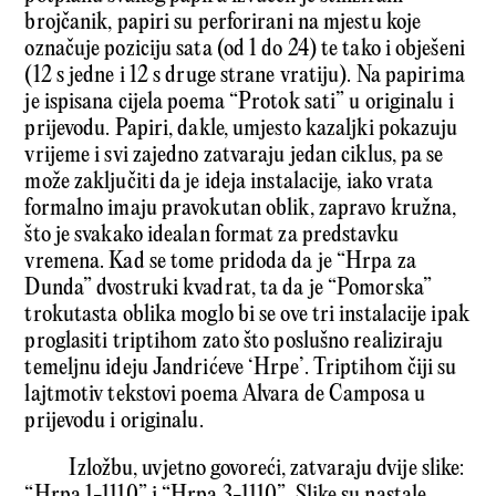
brojčanik, papiri su perforirani na mjestu koje
označuje poziciju sata (od 1 do 24) te tako i obješeni
(12 s jedne i 12 s druge strane vratiju). Na papirima
je ispisana cijela poema “Protok sati” u originalu i
prijevodu. Papiri, dakle, umjesto kazaljki pokazuju
vrijeme i svi zajedno zatvaraju jedan ciklus, pa se
može zaključiti da je ideja instalacije, iako vrata
formalno imaju pravokutan oblik, zapravo kružna,
što je svakako idealan format za predstavku
vremena. Kad se tome pridoda da je “Hrpa za
Dunda” dvostruki kvadrat, ta da je “Pomorska”
trokutasta oblika moglo bi se ove tri instalacije ipak
proglasiti triptihom zato što poslušno realiziraju
temeljnu ideju Jandrićeve ‘Hrpe’. Triptihom čiji su
lajtmotiv tekstovi poema Alvara de Camposa u
prijevodu i originalu.
Izložbu, uvjetno govoreći, zatvaraju dvije slike:
“Hrpa 1-1110” i “Hrpa 3-1110”. Slike su nastale