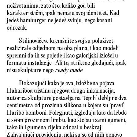
neživotanima, zato što, koliko god bili
karakteristični, ipak nemaju svoj identitet. Kad
jedeš hamburger ne jedeš svinju, nego kosani
odrezak.
Stilinovićeve kremšnite svoj su poluživot
realizirale odjednom na oba plana, i kao modeli
spremni da ih se pojede i kao galerijski izlošci u
formatu instalacije. Ali to, striktno gledajući, ipak
nisu skulpture nego
ready made
.
Dokazujući kako je ova, izložbena pojava
Hahariboa uistinu njegova druga inkarnacija,
autorica skulpture postavlja na ‘tepih’ debljine dva
centimetra od prozirna silikona u kojem su ‘pravi’
Haribo bomboni. Polegnuti, izgledaju kao da lebde
u svom prozirnom limbu, kao što su i sami gumeni,
tako ih i gumena rijeka odnosi u beskraj.
Zahvajujući proviđenju, neki su se od njih ponovo