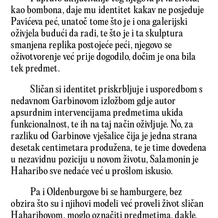
kao bombona, daje mu identitet kakav ne posjeduje
Pavićeva peć, unatoč tome što je i ona galerijski
oživjela budući da radi, te što je i ta skulptura
smanjena replika postojeće peći, njegovo se
oživotvorenje već prije dogodilo, dočim je ona bila
tek predmet.
Sličan si identitet priskrbljuje i usporedbom s
nedavnom Garbinovom izložbom gdje autor
apsurdnim intervencijama predmetima ukida
funkcionalnost, te ih na taj način oživljuje. No, za
razliku od Garbinove vješalice čija je jedna strana
desetak centimetara produžena, te je time dovedena
u nezavidnu poziciju u novom životu, Salamonin je
Haharibo sve nedaće već u prošlom iskusio.
Pa i Oldenburgove bi se hamburgere, bez
obzira što su i njihovi modeli već proveli život sličan
Haharibovom, moglo označiti predmetima, dakle,