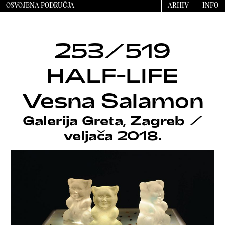
OSVOJENA PODRUČJA
ARHIV
INFO
253/519
HALF-LIFE
Vesna Salamon
Galerija Greta, Zagreb
/
veljača 2018.