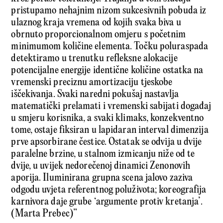
pristupamo nehajnim nizom sukcesivnih pobuda iz
ulaznog kraja vremena od kojih svaka biva u
obrnuto proporcionalnom omjeru s početnim
minimumom količine elementa. Točku poluraspada
detektiramo u trenutku refleksne alokacije
potencijalne energije identične količine ostatka na
vremenski preciznu amortizaciju tjeskobe
iščekivanja. Svaki naredni pokušaj nastavlja
matematički prelamati i vremenski sabijati događaj
u smjeru korisnika, a svaki klimaks, konzekventno
tome, ostaje fiksiran u lapidaran interval dimenzija
prve apsorbirane čestice. Ostatak se odvija u dvije
paralelne brzine, u stalnom izmicanju niže od te
dvije, u uvijek nedorečenoj dinamici Zenonovih
aporija. Iluminirana grupna scena jalovo zaziva
odgodu uvjeta referentnog poluživota; koreografija
karnivora daje grube ‘argumente protiv kretanja’.
(Marta Prebec)”