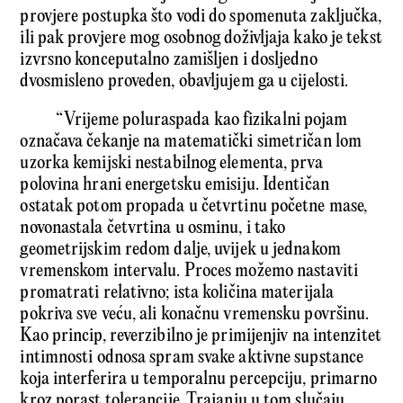
provjere postupka što vodi do spomenuta zaključka,
ili pak provjere mog osobnog doživljaja kako je tekst
izvrsno konceputalno zamišljen i dosljedno
dvosmisleno proveden, obavljujem ga u cijelosti.
“Vrijeme poluraspada kao fizikalni pojam
označava čekanje na matematički simetričan lom
uzorka kemijski nestabilnog elementa, prva
polovina hrani energetsku emisiju. Identičan
ostatak potom propada u četvrtinu početne mase,
novonastala četvrtina u osminu, i tako
geometrijskim redom dalje, uvijek u jednakom
vremenskom intervalu. Proces možemo nastaviti
promatrati relativno; ista količina materijala
pokriva sve veću, ali konačnu vremensku površinu.
Kao princip, reverzibilno je primijenjiv na intenzitet
intimnosti odnosa spram svake aktivne supstance
koja interferira u temporalnu percepciju, primarno
kroz porast tolerancije. Trajanju u tom slučaju