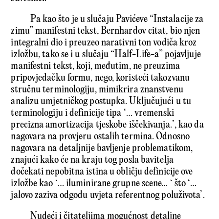
Pa kao što je u slučaju Pavićeve “Instalacije za
zimu” manifestni tekst, Bernhardov citat, bio njen
integralni dio i preuzeo narativni ton vodiča kroz
izložbu, tako se i u slučaju “Half-Life-a” pojavljuje
manifestni tekst, koji, međutim, ne preuzima
pripovjedačku formu, nego, koristeći takozvanu
stručnu terminologiju, mimikrira znanstvenu
analizu umjetničkog postupka. Uključujući u tu
terminologiju i definicije tipa ‘… vremenski
precizna amortizacija tjeskobe iščekivanja.’, kao da
nagovara na provjeru ostalih termina. Odnosno
nagovara na detaljnije bavljenje problematikom,
znajući kako će na kraju tog posla bavitelja
dočekati nepobitna istina u obličju definicije ove
izložbe kao ‘… iluminirane grupne scene… ‘ što ‘…
jalovo zaziva odgodu uvjeta referentnog poluživota’.
Nudeći i čitateljima mogućnost detaljne