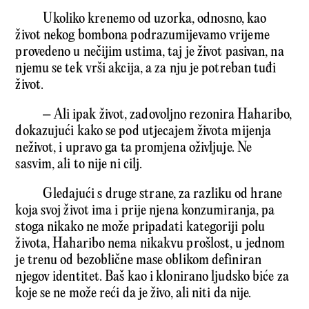
Ukoliko krenemo od uzorka, odnosno, kao
život nekog bombona podrazumijevamo vrijeme
provedeno u nečijim ustima, taj je život pasivan, na
njemu se tek vrši akcija, a za nju je potreban tuđi
život.
– Ali ipak život, zadovoljno rezonira Haharibo,
dokazujući kako se pod utjecajem života mijenja
neživot, i upravo ga ta promjena oživljuje. Ne
sasvim, ali to nije ni cilj.
Gledajući s druge strane, za razliku od hrane
koja svoj život ima i prije njena konzumiranja, pa
stoga nikako ne može pripadati kategoriji polu
života, Haharibo nema nikakvu prošlost, u jednom
je trenu od bezoblične mase oblikom definiran
njegov identitet. Baš kao i klonirano ljudsko biće za
koje se ne može reći da je živo, ali niti da nije.