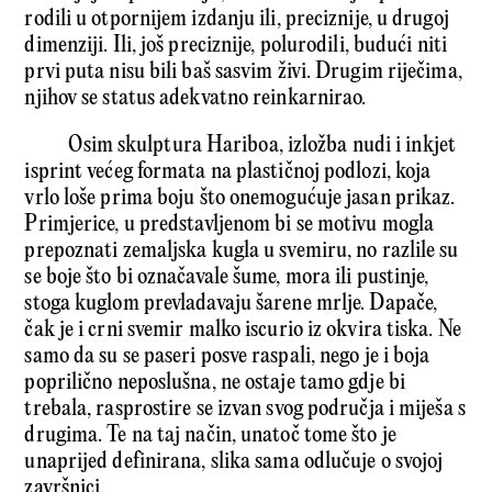
rodili u otpornijem izdanju ili, preciznije, u drugoj
dimenziji. Ili, još preciznije, polurodili, budući niti
prvi puta nisu bili baš sasvim živi. Drugim riječima,
njihov se status adekvatno reinkarnirao.
Osim skulptura Hariboa, izložba nudi i inkjet
isprint većeg formata na plastičnoj podlozi, koja
vrlo loše prima boju što onemogućuje jasan prikaz.
Primjerice, u predstavljenom bi se motivu mogla
prepoznati zemaljska kugla u svemiru, no razlile su
se boje što bi označavale šume, mora ili pustinje,
stoga kuglom prevladavaju šarene mrlje. Dapače,
čak je i crni svemir malko iscurio iz okvira tiska. Ne
samo da su se paseri posve raspali, nego je i boja
poprilično neposlušna, ne ostaje tamo gdje bi
trebala, rasprostire se izvan svog područja i miješa s
drugima. Te na taj način, unatoč tome što je
unaprijed definirana, slika sama odlučuje o svojoj
završnici.