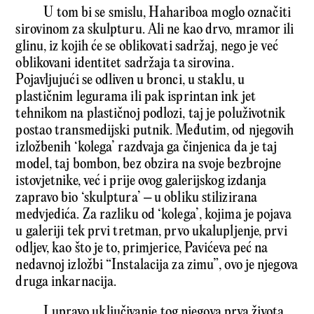
U tom bi se smislu, Hahariboa moglo označiti
sirovinom za skulpturu. Ali ne kao drvo, mramor ili
glinu, iz kojih će se oblikovati sadržaj, nego je već
oblikovani identitet sadržaja ta sirovina.
Pojavljujući se odliven u bronci, u staklu, u
plastičnim legurama ili pak isprintan ink jet
tehnikom na plastičnoj podlozi, taj je poluživotnik
postao transmedijski putnik. Međutim, od njegovih
izložbenih ‘kolega’ razdvaja ga činjenica da je taj
model, taj bombon, bez obzira na svoje bezbrojne
istovjetnike, već i prije ovog galerijskog izdanja
zapravo bio ‘skulptura’ – u obliku stilizirana
medvjedića. Za razliku od ‘kolega’, kojima je pojava
u galeriji tek prvi tretman, prvo ukalupljenje, prvi
odljev, kao što je to, primjerice, Pavićeva peć na
nedavnoj izložbi “Instalacija za zimu”, ovo je njegova
druga inkarnacija.
I upravo uključivanje tog njegova prva života,