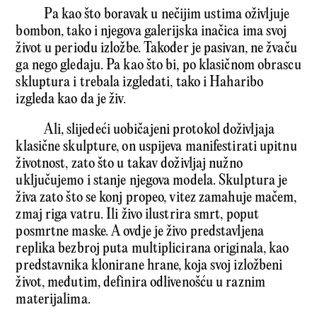
Pa kao što boravak u nečijim ustima oživljuje
bombon, tako i njegova galerijska inačica ima svoj
život u periodu izložbe. Također je pasivan, ne žvaču
ga nego gledaju. Pa kao što bi, po klasičnom obrascu
skluptura i trebala izgledati, tako i Haharibo
izgleda kao da je živ.
Ali, slijedeći uobičajeni protokol doživljaja
klasične skulpture, on uspijeva manifestirati upitnu
životnost, zato što u takav doživljaj nužno
uključujemo i stanje njegova modela. Skulptura je
živa zato što se konj propeo, vitez zamahuje mačem,
zmaj riga vatru. Ili živo ilustrira smrt, poput
posmrtne maske. A ovdje je živo predstavljena
replika bezbroj puta multiplicirana originala, kao
predstavnika klonirane hrane, koja svoj izložbeni
život, međutim, definira odlivenošću u raznim
materijalima.