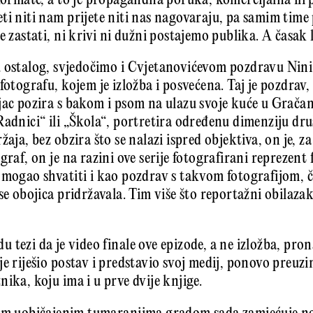
formate, a to je propagandna poruka, komercijalna ili p
ti niti nam prijete niti nas nagovaraju, pa samim time
e zastati, ni krivi ni dužni postajemo publika. A časak k
u ostalog, svjedočimo i Cvjetanovićevom pozdravu Nini
fotografu, kojem je izložba i posvećena. Taj je pozdrav,
jac pozira s bakom i psom na ulazu svoje kuće u Gračan
Radnici“ ili „Škola“, portretira određenu dimenziju dru
aja, bez obzira što se nalazi ispred objektiva, on je, za
graf, on je na razini ove serije fotografirani reprezent 
 mogao shvatiti i kao pozdrav s takvom fotografijom, č
se obojica pridržavala. Tim više što reportažni obilazak
 tezi da je video finale ove epizode, a ne izložba, pro
je riješio postav i predstavio svoj medij, ponovo preuz
nika, koju ima i u prve dvije knjige.