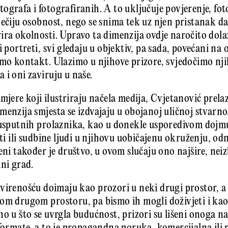
ografa i fotografiranih. A to uključuje povjerenje, fot
nečiju osobnost, nego se snima tek uz njen pristanak d
ra okolnosti. Upravo ta dimenzija ovdje naročito dolazi
ni portreti, svi gledaju u objektiv, pa sada, povećani 
emo kontakt. Ulazimo u njihove prizore, svjedočimo nj
 i oni zaviruju u naše.
mjere koji ilustriraju načela medija, Cvjetanović prelaz
menzija smjesta se izdvajaju u obojanoj uličnoj stvarn
a usputnih prolaznika, kao u donekle usporedivom dojm
oti ili sudbine ljudi u njihovu uobičajenu okruženju, od
eni također je društvo, u ovom slučaju ono najšire, nei
ini grad.
virenošću doimaju kao prozori u neki drugi prostor, 
om drugom prostoru, pa bismo ih mogli doživjeti i kao 
o u što se uvrgla budućnost, prizori su lišeni onoga na