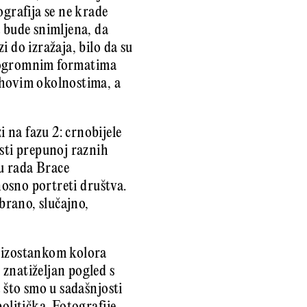
ografija se ne krade
a bude snimljena, da
 do izražaja, bilo da su
na ogromnim formatima
ihovim okolnostima, a
i na fazu 2: crnobijele
osti prepunoj raznih
u rada Brace
nosno portreti društva.
zbrano, slučajno,
a izostankom kolora
znatiželjan pogled s
 što smo u sadašnjosti