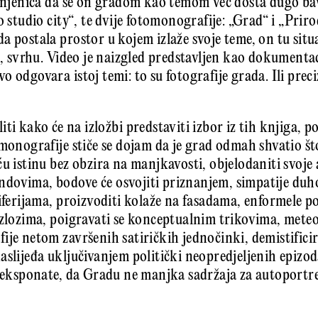
činjenica da se on gradom kao temom već dosta dugo ba
o studio city“, te dvije fotomonografije: „Grad“ i „Priro
a postala prostor u kojem izlaže svoje teme, on tu situ
nu, svrhu. Video je naizgled predstavljen kao dokumenta
 odgovara istoj temi: to su fotografije grada. Ili preci
iti kako će na izložbi predstaviti izbor iz tih knjiga, 
monografije stiče se dojam da je grad odmah shvatio što
ću istinu bez obzira na manjkavosti, objelodaniti svoje
dovima, bodove će osvojiti priznanjem, simpatije duh
iferijama, proizvoditi kolaže na fasadama, enformele po
izlozima, poigravati se konceptualnim trikovima, meteor
ije netom završenih satiričkih jednočinki, demistificir
aslijeđa uključivanjem politički neopredjeljenih epizo
i eksponate, da Gradu ne manjka sadržaja za autoportr