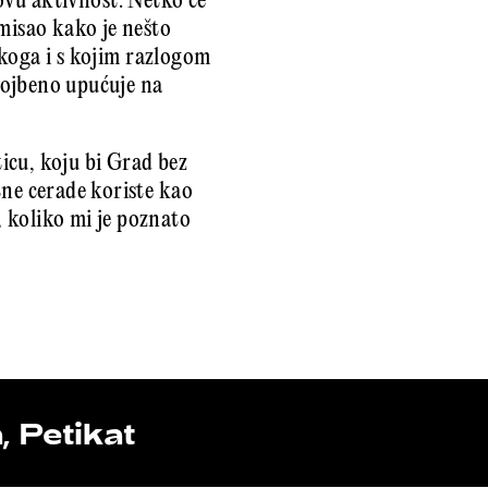
vu aktivnost. Netko će
omisao kako je nešto
e koga i s kojim razlogom
vojbeno upućuje na
icu, koju bi Grad bez
tne cerade koriste kao
 koliko mi je poznato
 Petikat