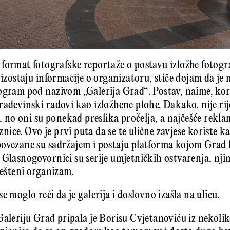
format fotografske reportaže o postavu izložbe fotogr
 izostaju informacije o organizatoru, stiče dojam da je 
ogram pod nazivom „Galerija Grad“. Postav, naime, kor
rađevinski radovi kao izložbene plohe. Dakako, nije rij
i, no oni su ponekad preslika pročelja, a najčešće rekl
ice. Ovo je prvi puta da se te ulične zavjese koriste k
povezane su sadržajem i postaju platforma kojom Grad 
 Glasnogovornici su serije umjetničkih ostvarenja, njim
ješteni organizam.
e moglo reći da je galerija i doslovno izašla na ulicu.
Galeriju Grad pripala je Borisu Cvjetanoviću iz nekolik