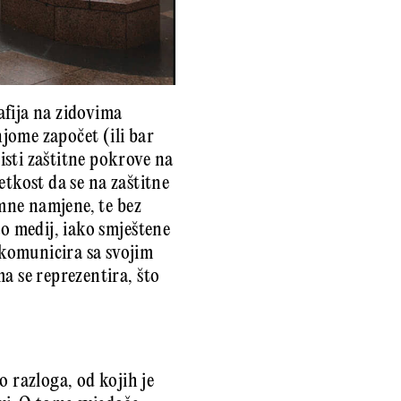
afija na zidovima
njome započet (ili bar
isti zaštitne pokrove na
etkost da se na zaštitne
amne namjene, te bez
ao medij, iako smještene
komunicira sa svojim
a se reprezentira, što
o razloga, od kojih je