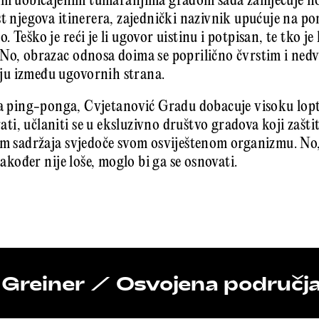
jim uobičajenim tumaranjima gradom sada zamjećuje no
st njegova itinerera, zajednički nazivnik upućuje na p
Teško je reći je li ugovor uistinu i potpisan, te tko j
 No, obrazac odnosa doima se poprilično čvrstim i ned
u između ugovornih strana.
a ping-ponga, Cvjetanović Gradu dobacuje visoku lopt
i, učlaniti se u eksluzivno društvo gradova koji zašti
om sadržaja svjedoče svom osviještenom organizmu. No,
 također nije loše, moglo bi ga se osnovati.
 Greiner / Osvojena područja,