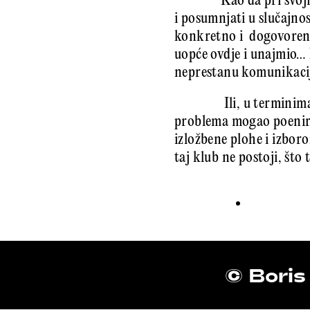
Kao da pri svo
i posumnjati u slučajno
konkretno i dogovoreno. 
uopće ovdje i unajmio…
neprestanu komunikacij
Ili, u terminim
problema mogao poenirat
izložbene plohe i izbor
taj klub ne postoji, što
© Boris