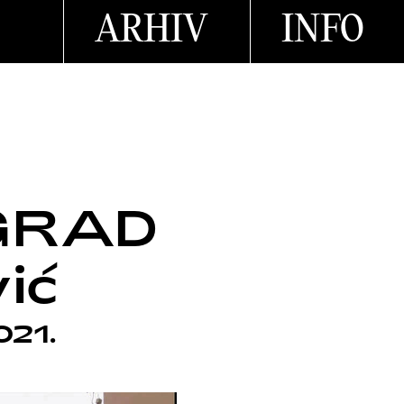
ARHIV
INFO
GRAD
ić
021.