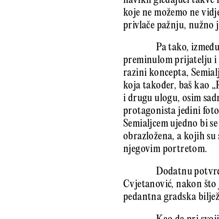
navikli gledajući takve 
koje ne možemo ne vidje
privlače pažnju, nužno j
Pa tako, izmeđ
preminulom prijatelju i 
razini koncepta, Semial
koja također, baš kao „
i drugu ulogu, osim sadrž
protagonista jedini foto
Semialjcem ujedno bi se
obrazložena, a kojih su 
njegovim portretom.
Dodatnu potvrdu
Cvjetanović, nakon što 
pedantna gradska biljež