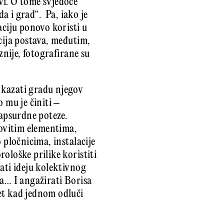
vi. O tome svjedoče
da i grad“. Pa, iako je
aciju ponovo koristi u
cija postava, međutim,
znije, fotografirane su
pokazati gradu njegov
 mu je činiti –
 apsurdne poteze.
ovitim elementima,
 pločnicima, instalacije
ološke prilike koristiti
ati ideju kolektivnog
da… I angažirati Borisa
et kad jednom odluči