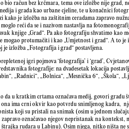
to bio račun bez krčmara, tema ove izložbe nije grad,
edija i grada kao urbane cjeline, te u konačnici fotogr
lazi kako je izložba na zaštitnim ceradama zapravo nužn
se moglo reći da se i nazivom nastavlja na fotomonografi
tavak knjige „Grad“. Pa ako fotografiju shvatimo kao m
rije mogao protumačiti i kao „Umjetnost i grad“. A to j
j je izložba „Fotografija i grad“ postavljena.
prepletenoj igri pojmova ‘fotografija’ i ‘grad’, Cvjetan
dstavnika fotografije: na dvadesetak lokacija postavlja
Labin“, „Radnici“, „Bolnica“, „Mesnička 6“, „Škola“, „L
 da u kratkim crtama označava medij, govori gradu što
: ona ima crni okvir kao potvrdu snimljenog kadra, nje
ista koji su pristali na snimak (osim u jednom slučaju
 zapravo označavao njegov nepristanak na kontekst, n
 štrajka rudara u Labinu). Osim njega, nitko ništa ne s