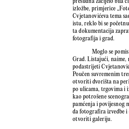
presudna zacijelo bila 
izložbe, primjerice „Fot
Cvjetanovićeva tema sad
istu, reklo bi se počet
ta dokumentacija zapravo
fotografija i grad.
Moglo se pomisl
Grad. Listajući, naime, 
podastrijeti Cvjetanovi
Poučen suvremenim tren
otvoriti dvorišta na per
po ulicama, trgovima i 
kao potrošene scenograf
pamćenja i povijesnog n
da fotografira izvedbe 
otvoriti galeriju.