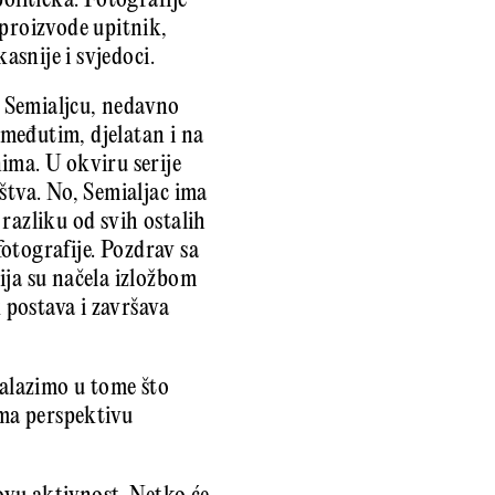
olitička. Fotografije
 proizvode upitnik,
asnije i svjedoci.
 Semialjcu, nedavno
 međutim, djelatan i na
ima. U okviru serije
štva. No, Semialjac ima
 razliku od svih ostalih
fotografije. Pozdrav sa
ija su načela izložbom
 postava i završava
nalazimo u tome što
ima perspektivu