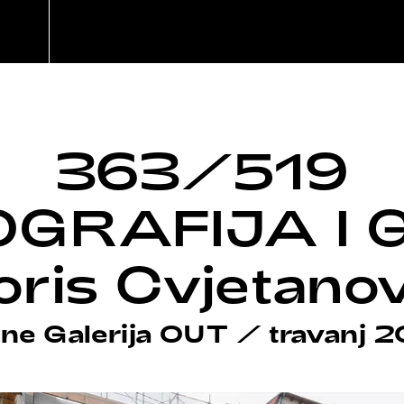
363/519
OGRAFIJA I 
oris Cvjetanov
ine Galerija OUT
/
travanj 2