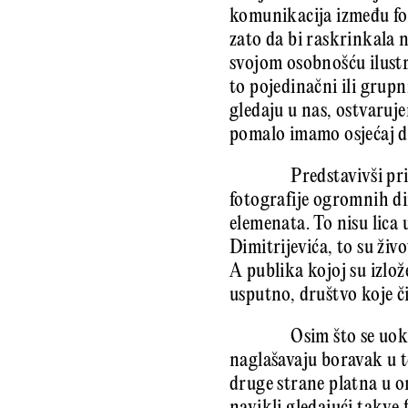
komunikacija između fot
zato da bi raskrinkala 
svojom osobnošću ilustri
to pojedinačni ili grup
gledaju u nas, ostvaruj
pomalo imamo osjećaj da
Predstavivši pri
fotografije ogromnih di
elemenata. To nisu lic
Dimitrijevića, to su živ
A publika kojoj su izlož
usputno, društvo koje č
Osim što se uok
naglašavaju boravak u t
druge strane platna u on