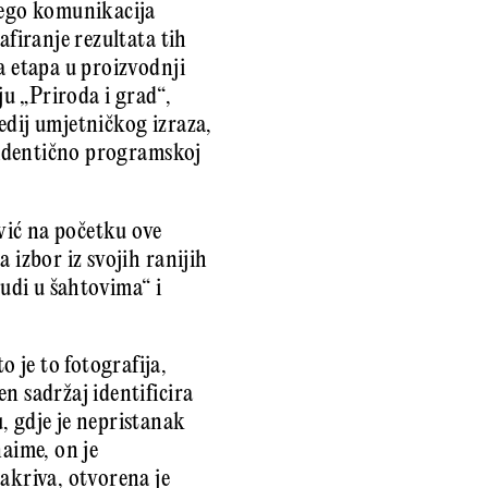
 nego komunikacija
afiranje rezultata tih
a etapa u proizvodnji
ju „Priroda i grad“,
edij umjetničkog izraza,
e identično programskoj
ović na početku ove
 izbor iz svojih ranijih
judi u šahtovima“ i
 je to fotografija,
n sadržaj identificira
, gdje je nepristanak
aime, on je
akriva, otvorena je