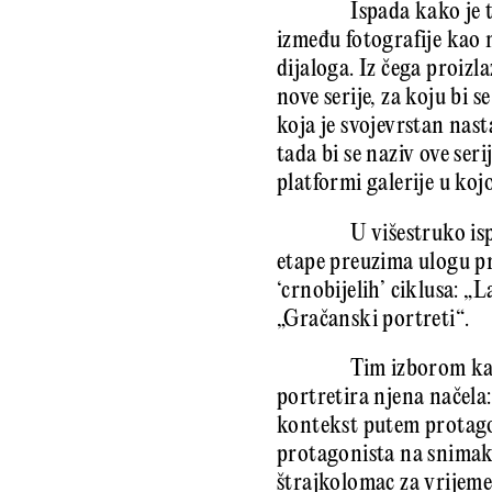
Ispada kako je 
između fotografije kao m
dijaloga. Iz čega proiz
nove serije, za koju bi 
koja je svojevrstan nas
tada bi se naziv ove se
platformi galerije u kojo
U višestruko is
etape preuzima ulogu pre
‘crnobijelih’ ciklusa: „
„Gračanski portreti“.
Tim izborom kao
portretira njena načela
kontekst putem protagon
protagonista na snimak
štrajkolomac za vrijeme