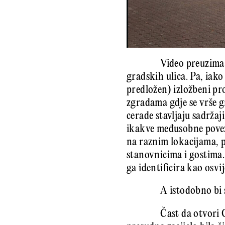
Video preuzima 
gradskih ulica. Pa, iako
predložen) izložbeni pr
zgradama gdje se vrše g
cerade stavljaju sadržaj
ikakve međusobne povezn
na raznim lokacijama, 
stanovnicima i gostima.
ga identificira kao osvi
A istodobno bi s
Čast da otvori 