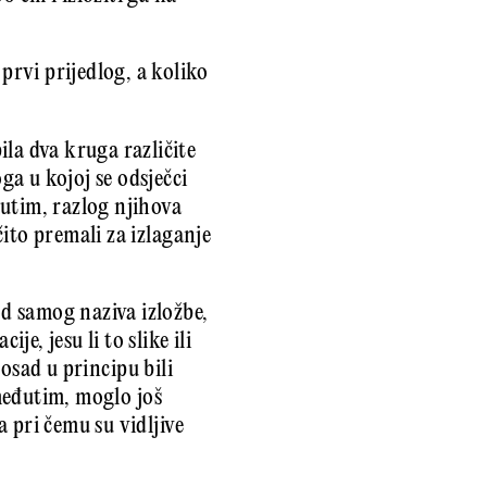
prvi prijedlog, a koliko
la dva kruga različite
a u kojoj se odsječci
utim, razlog njihova
ito premali za izlaganje
od samog naziva izložbe,
, jesu li to slike ili
dosad u principu bili
 međutim, moglo još
 pri čemu su vidljive