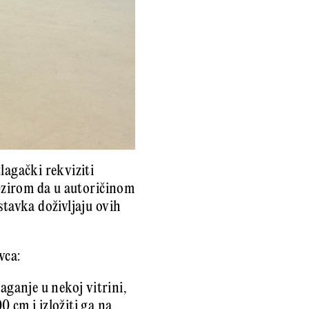
lagački rekviziti
obzirom da u autoričinom
stavka doživljaju ovih
vca:
aganje u nekoj vitrini,
 cm i izložiti ga na