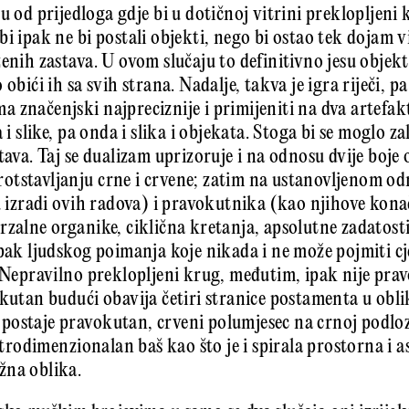
u od prijedloga gdje bi u dotičnoj vitrini preklopljeni 
bi ipak ne bi postali objekti, nego bi ostao tek dojam 
enih zastava. U ovom slučaju to definitivno jesu objekti
obići ih sa svih strana. Nadalje, takva je igra riječi, p
 značenjski najpreciznije i primijeniti na dva artefakt
 i slike, pa onda i slika i objekata. Stoga bi se moglo z
stava. Taj se dualizam uprizoruje i na odnosu dvije bo
otstavljanju crne i crvene; zatim na ustanovljenom o
 u izradi ovih radova) i pravokutnika (kao njihove kona
rzalne organike, ciklična kretanja, apsolutne zadatost
 pak ljudskog poimanja koje nikada i ne može pojmiti 
. Nepravilno preklopljeni krug, međutim, ipak nije prav
okutan budući obavija četiri stranice postamenta u ob
ostaje pravokutan, crveni polumjesec na crnoj podlozi
e trodimenzionalan baš kao što je i spirala prostorna i as
žna oblika.