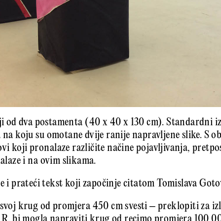
oji od dva postamenta (40 x 40 x 130 cm). Standardni iz
a na koju su omotane dvije ranije napravljene slike. S 
i koji pronalaze različite načine pojavljivanja, pretpo
nalaze i na ovim slikama.
je i prateći tekst koji započinje citatom Tomislava Goto
 svoj krug od promjera 450 cm svesti – preklopiti za izl
. R. bi mogla napraviti krug od recimo promjera 100 000