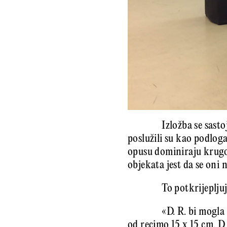
Izložba se sast
poslužili su kao podlog
opusu dominiraju krugov
objekata jest da se oni 
To potkrijeplju
«D. R. bi mogla
od recimo 15 x 15 cm. D