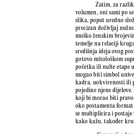
Zatim, za razlik
volumen, oni sami po se
slika, poput uredno slož
precizan doživljaj nužno 
muško ženskim brojevima
temelje na relaciji kruga
središnja ideja ovog po
gotovo mitološkom supr
početka ili nulte etape
mogao biti simbol unive
kadra, uokvirenosti ili
pojedine njene dijelove
koji bi morao biti prav
oko postamenta format p
se multiplicira i postaj
kako kažu, također kru