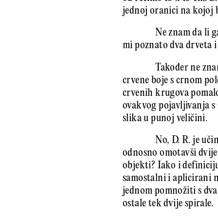
jednoj oranici na kojoj 
Ne znam da li g
mi poznato dva drveta i
Također ne znam
crvene boje s crnom pol
crvenih krugova pomalo 
ovakvog pojavljivanja s
slika u punoj veličini.
No, D. R. je uč
odnosno omotavši dvije o
objekti? Iako i definicij
samostalni i aplicirani 
jednom pomnožiti s dva:
ostale tek dvije spirale.