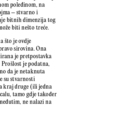
crnom poleđinom, na
ojma – stvarno i
nje bitnih dimenzija tog
može biti nešto treće.
a što je ovdje
pravo sirovina. Ona
zirana je pretpostavka
. Prošlost je podatna,
amo da je netaknuta
e su stvarnosti
 kraj druge (ili jedna
zrcalu, tamo gdje također
, međutim, ne nalazi na