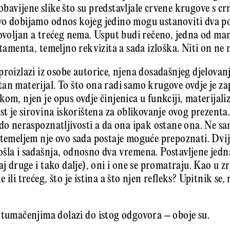
bavijene slike što su predstavljale crvene krugove s 
vo dobijamo odnos kojeg jedino mogu ustanoviti dva p
dovoljan a trećeg nema. Usput budi rečeno, jedna od ma
stamenta, temeljno rekvizita a sada izloška. Niti on ne 
roizlazi iz osobe autorice, njena dosadašnjeg djelovanj
an materijal. To što ona radi samo krugove ovdje je za
om, njen je opus ovdje činjenica u funkciji, materijali
st je sirovina iskorištena za oblikovanje ovog prezenta
 do neraspoznatljivosti a da ona ipak ostane ona. Ne s
 temeljem nje ovo sada postaje moguće prepoznati. Dvij
šla i sadašnja, odnosno dva vremena. Postavljene jedna
aj druge i tako dalje), oni i one se promatraju. Kao u 
 ili trećeg, što je istina a što njen refleks? Upitnik se
 tumačenjima dolazi do istog odgovora – oboje su.