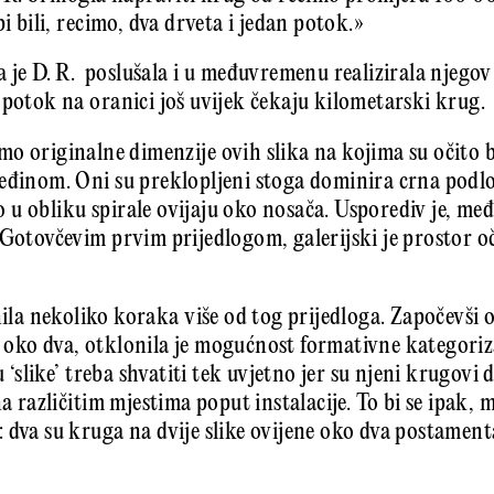
bi bili, recimo, dva drveta i jedan potok.»
a je D. R. poslušala i u međuvremenu realizirala njegov 
 potok na oranici još uvijek čekaju kilometarski krug.
o originalne dimenzije ovih slika na kojima su očito bi
eđinom. Oni su preklopljeni stoga dominira crna podlog
u obliku spirale ovijaju oko nosača. Usporediv je, međ
 Gotovčevim prvim prijedlogom, galerijski je prostor oč
inila nekoliko koraka više od tog prijedloga. Započevši 
ko dva, otklonila je mogućnost formativne kategorizacije
u ‘slike’ treba shvatiti tek uvjetno jer su njeni krugovi 
na različitim mjestima poput instalacije. To bi se ipak,
 dva su kruga na dvije slike ovijene oko dva postamenta