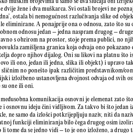
ko muškim brojevima u samo se dva slučaja oni izrijek
e dvije žene i dva muškarca. Svi ostali brojevi ne pozna
edna’, ostala bi nemogućnost razlučivanja slike od objek
le eliminirane. A ponajprije ona o odnosu, zato što su o
usobnom odnosu jedan – jedna naspram drugog – druge. T
ravno s obzirom na prostor, stoje prema publici, no nj
povukla zamišljena granica koja odvaja ono pokazano o
telja dopro njihov dijalog. Oni su likovi na platnu što
ovo ili ono, jedan ili jedna, slika ili objekt) i upravo 
o sličnim no ponešto ipak različitim predstavnikom/com
jski izložbeno ustanovljena dvojnost odvaja od svih ost
e su one ili oni.
 međusobna komunikacija osnovni je elemenat zato što
 i osnovnu ideju čini vidljivom. Za takvo bi što jedan 
kle, ne samo da izlošci potkrijepljuju naziv, niti da nazi
latnoj funkciji eliminiranja bilo čega drugog osim izoli
li tome da se jedno vidi – to je ono izloženo, a drugo t