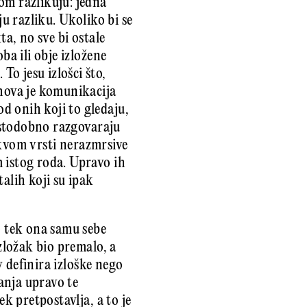
om razlikuju: jedna
ju razliku. Ukoliko bi se
ta, no sve bi ostale
ba ili obje izložene
o jesu izlošci što,
ihova je komunikacija
d onih koji to gledaju,
 istodobno razgovaraju
takvom vrsti nerazmrsive
 istog roda. Upravo ih
alih koji su ipak
 tek ona samu sebe
izložak bio premalo, a
v definira izloške nego
ranja upravo te
ek pretpostavlja, a to je