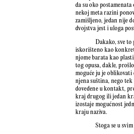
da su oko postamenata o
nekoj meta razini pono
zamišljeno, jedan nije 
dvojstva jest i uloga po
Dakako, sve to p
iskorišteno kao konkret
njome barata kao plastik
tog opusa, dakle, prošlo
moguće ju je oblikovati
njena suština, nego tek
dovedene u kontakt, pro
kraj drugog ili jedan kr
izostaje mogućnost jedne
kraju naziva.
Stoga se u svim