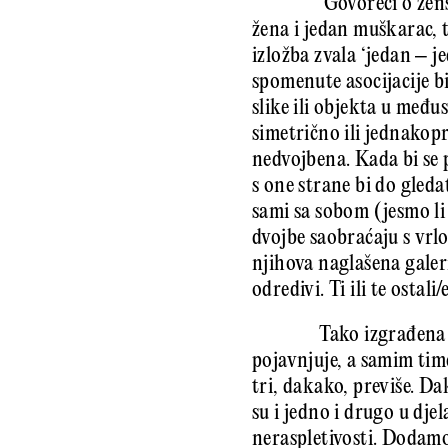
Govoreći o žens
žena i jedan muškarac, t
izložba zvala ‘jedan – j
spomenute asocijacije bi
slike ili objekta u međ
simetrično ili jednakop
nedvojbena. Kada bi se 
s one strane bi do gleda
sami sa sobom (jesmo li 
dvojbe saobraćaju s vrl
njihova naglašena galeri
odredivi. Ti ili te ostali/
Tako izgrađena
pojavnjuje, a samim time
tri, dakako, previše. Da
su i jedno i drugo u dje
neraspletivosti. Dodamo 