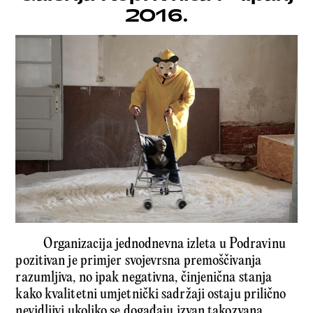
2016.
Organizacija jednodnevna izleta u Podravinu
pozitivan je primjer svojevrsna premoščivanja
razumljiva, no ipak negativna, činjenična stanja
kako kvalitetni umjetnički sadržaji ostaju prilično
nevidljivi ukoliko se događaju izvan takozvana