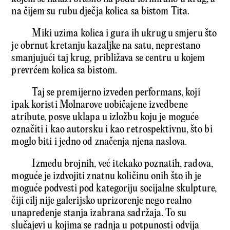
na čijem su rubu dječja kolica sa bistom Tita.
Miki uzima kolica i gura ih ukrug u smjeru što
je obrnut kretanju kazaljke na satu, neprestano
smanjujući taj krug, približava se centru u kojem
prevrćem kolica sa bistom.
Taj se premijerno izveden performans, koji
ipak koristi Molnarove uobičajene izvedbene
atribute, posve uklapa u izložbu koju je moguće
označiti i kao autorsku i kao retrospektivnu, što bi
moglo biti i jedno od značenja njena naslova.
Između brojnih, već itekako poznatih, radova,
moguće je izdvojiti znatnu količinu onih što ih je
moguće podvesti pod kategoriju socijalne skulpture,
čiji cilj nije galerijsko uprizorenje nego realno
unapređenje stanja izabrana sadržaja. To su
slučajevi u kojima se radnja u potpunosti odvija