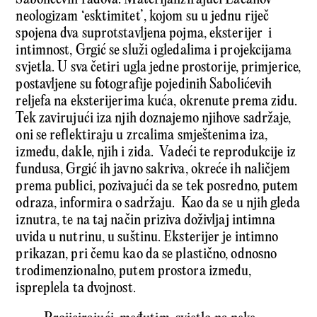
neologizam ‘esktimitet’, kojom su u jednu riječ
spojena dva suprotstavljena pojma, eksterijer i
intimnost, Grgić se služi ogledalima i projekcijama
svjetla. U sva četiri ugla jedne prostorije, primjerice,
postavljene su fotografije pojedinih Sabolićevih
reljefa na eksterijerima kuća, okrenute prema zidu.
Tek zavirujući iza njih doznajemo njihove sadržaje,
oni se reflektiraju u zrcalima smještenima iza,
između, dakle, njih i zida. Vadeći te reprodukcije iz
fundusa, Grgić ih javno sakriva, okreće ih naličjem
prema publici, pozivajući da se tek posredno, putem
odraza, informira o sadržaju. Kao da se u njih gleda
iznutra, te na taj način priziva doživljaj intimna
uvida u nutrinu, u suštinu. Eksterijer je intimno
prikazan, pri čemu kao da se plastično, odnosno
trodimenzionalno, putem prostora između,
ispreplela ta dvojnost.