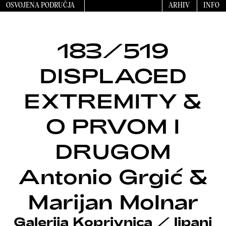
OSVOJENA PODRUČJA
ARHIV
INFO
183/519
DISPLACED
EXTREMITY &
O PRVOM I
DRUGOM
Antonio Grgić &
Marijan Molnar
Galerija Koprivnica
/
lipanj