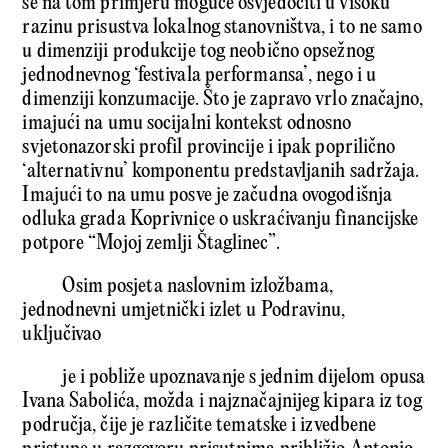
se na tom primjeru moguće osvjedočiti u visoku
razinu prisustva lokalnog stanovništva, i to ne samo
u dimenziji produkcije tog neobično opsežnog
jednodnevnog ‘festivala performansa’, nego i u
dimenziji konzumacije. Što je zapravo vrlo značajno,
imajući na umu socijalni kontekst odnosno
svjetonazorski profil provincije i ipak poprilično
‘alternativnu’ komponentu predstavljanih sadržaja.
Imajući to na umu posve je začudna ovogodišnja
odluka grada Koprivnice o uskraćivanju financijske
potpore “Mojoj zemlji Štaglinec”.
Osim posjeta naslovnim izložbama,
jednodnevni umjetnički izlet u Podravinu,
uključivao
je i pobliže upoznavanje s jednim dijelom opusa
Ivana Sabolića, možda i najznačajnijeg kipara iz tog
područja, čije je različite tematske i izvedbene