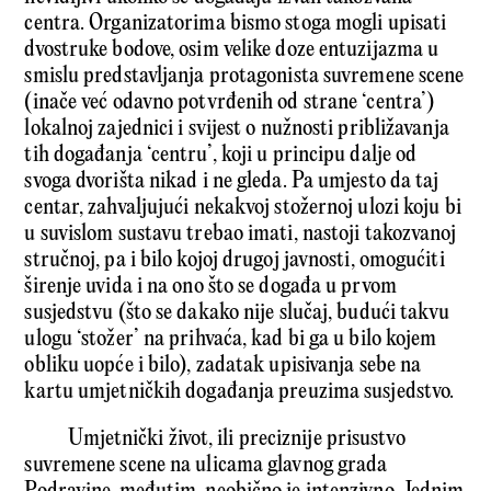
centra. Organizatorima bismo stoga mogli upisati
dvostruke bodove, osim velike doze entuzijazma u
smislu predstavljanja protagonista suvremene scene
(inače već odavno potvrđenih od strane ‘centra’)
lokalnoj zajednici i svijest o nužnosti približavanja
tih događanja ‘centru’, koji u principu dalje od
svoga dvorišta nikad i ne gleda. Pa umjesto da taj
centar, zahvaljujući nekakvoj stožernoj ulozi koju bi
u suvislom sustavu trebao imati, nastoji takozvanoj
stručnoj, pa i bilo kojoj drugoj javnosti, omogućiti
širenje uvida i na ono što se događa u prvom
susjedstvu (što se dakako nije slučaj, budući takvu
ulogu ‘stožer’ na prihvaća, kad bi ga u bilo kojem
obliku uopće i bilo), zadatak upisivanja sebe na
kartu umjetničkih događanja preuzima susjedstvo.
Umjetnički život, ili preciznije prisustvo
suvremene scene na ulicama glavnog grada