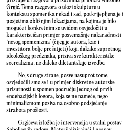
pristupe u razgovoru prisutnima približio Antonio
Grgić. Tema razgovora o ulozi skulpture u
kontekstu spomenika nekad i sad, potkrijepljena je i
posjetima obližnjim lokacijama, na kojima je bilo
moguće i konkretnim se uvidom osvjedočiti u
karakterističan primjer posvemašnje nakaradnosti
‘novog spomenizma’ (čijeg je autora, kao i
investitora bolje prešutjeti) koji, dakako suprotnog
ideološkog predznaka, priziva sve karakteristike
socrealizma, no daleko diletantskije izvedbe.
No, s druge strane, posve nasuprot tome,
osvjedočili smo se i u primjer diskretne autorske
prisutnosti u spomen području jednog od prvih
endehazijskih logora, koja se ne nameće, nego
minimalizmom poziva na osobno podsjećanje
strahota prošlosti.
Grgićeva izložba je intervencija u stalni postav
Sabolićevih radova. Materijalizirajući Lacanov