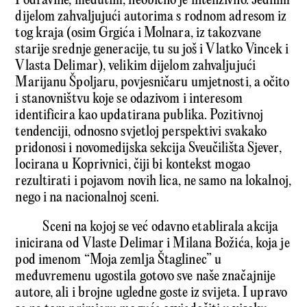
Podravine, međutim, neobično je intenzivno. Jednim
dijelom zahvaljujući autorima s rodnom adresom iz
tog kraja (osim Grgića i Molnara, iz takozvane
starije srednje generacije, tu su još i Vlatko Vincek i
Vlasta Delimar), velikim dijelom zahvaljujući
Marijanu Špoljaru, povjesničaru umjetnosti, a očito
i stanovništvu koje se odazivom i interesom
identificira kao updatirana publika. Pozitivnoj
tendenciji, odnosno svjetloj perspektivi svakako
pridonosi i novomedijska sekcija Sveučilišta Sjever,
locirana u Koprivnici, čiji bi kontekst mogao
rezultirati i pojavom novih lica, ne samo na lokalnoj,
nego i na nacionalnoj sceni.
Sceni na kojoj se već odavno etablirala akcija
inicirana od Vlaste Delimar i Milana Božića, koja je
pod imenom “Moja zemlja Štaglinec” u
međuvremenu ugostila gotovo sve naše značajnije
autore, ali i brojne ugledne goste iz svijeta. I upravo