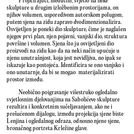
Projicirajući, međutim, svjetlo na neke
skulpture u drugim izložbenim prostorijama, on
njihov volumen, usporedivom autorskom polugom,
putem sjena na zidu zapravo dvodimenzionalizira.
Osvijetljen je poneki dio skulpture, čime je naglašen
njegov prvi plan, njen pojavni, vanjski dio, struktura
površine i volumen. Sjena što ju osvijetljeni dio
proizvodi na zidu kao da na neki način upućuje u
njenu unutrašnjost, koja jest nevidljiva, no ipak se
iskazuje kao postojeća. Identificira se ono vanjsko i
ono unutarnje, da bi se mogao materijalizirati
prostor između.
Neobično poigravanje višestruko ogledalno
svjetlosnim djelovanjima na Sabolićeve skulpture
rezultira i konkretnim sučeljavanjem, ako ne i
prešućenom dijalogu, između projekcija sjene biste
Lenjina i ogledalnog odraza, odnosno njene sjene,
bronačnog portreta Krležine glave.