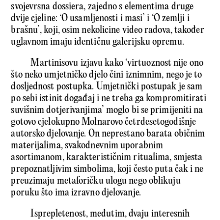
svojevrsna dossiera, zajedno s elementima druge
dvije cjeline: ‘O usamljenosti i masi’ i ‘O zemlji i
brašnu’, koji, osim nekolicine video radova, također
uglavnom imaju identičnu galerijsku opremu.
Martinisovu izjavu kako ‘virtuoznost nije ono
što neko umjetničko djelo čini iznimnim, nego je to
dosljednost postupka. Umjetnički postupak je sam
po sebi istinit događaj i ne treba ga kompromitirati
suvišnim dotjerivanjima’ moglo bi se primijeniti na
gotovo cjelokupno Molnarovo četrdesetogodišnje
autorsko djelovanje. On neprestano barata običnim
materijalima, svakodnevnim uporabnim
asortimanom, karakterističnim ritualima, smjesta
prepoznatljivim simbolima, koji često puta čak i ne
preuzimaju metaforičku ulogu nego oblikuju
poruku što ima izravno djelovanje.
Isprepletenost, međutim, dvaju interesnih