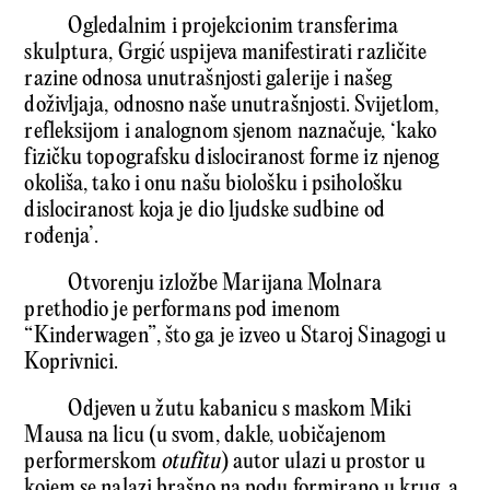
Ogledalnim i projekcionim transferima
skulptura, Grgić uspijeva manifestirati različite
razine odnosa unutrašnjosti galerije i našeg
doživljaja, odnosno naše unutrašnjosti. Svijetlom,
refleksijom i analognom sjenom naznačuje, ‘kako
fizičku topografsku dislociranost forme iz njenog
okoliša, tako i onu našu biološku i psihološku
dislociranost koja je dio ljudske sudbine od
rođenja’.
Otvorenju izložbe Marijana Molnara
prethodio je performans pod imenom
“Kinderwagen”, što ga je izveo u Staroj Sinagogi u
Koprivnici.
Odjeven u žutu kabanicu s maskom Miki
Mausa na licu (u svom, dakle, uobičajenom
performerskom
otufitu
) autor ulazi u prostor u
kojem se nalazi brašno na podu formirano u krug, a