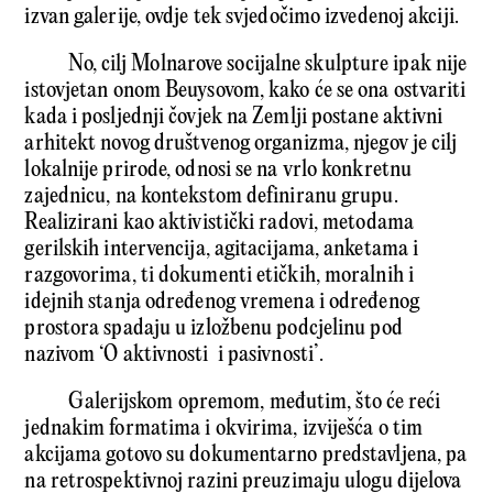
izvan galerije, ovdje tek svjedočimo izvedenoj akciji.
No, cilj Molnarove socijalne skulpture ipak nije
istovjetan onom Beuysovom, kako će se ona ostvariti
kada i posljednji čovjek na Zemlji postane aktivni
arhitekt novog društvenog organizma, njegov je cilj
lokalnije prirode, odnosi se na vrlo konkretnu
zajednicu, na kontekstom definiranu grupu.
Realizirani kao aktivistički radovi, metodama
gerilskih intervencija, agitacijama, anketama i
razgovorima, ti dokumenti etičkih, moralnih i
idejnih stanja određenog vremena i određenog
prostora spadaju u izložbenu podcjelinu pod
nazivom ‘O aktivnosti i pasivnosti’.
Galerijskom opremom, međutim, što će reći
jednakim formatima i okvirima, izviješća o tim
akcijama gotovo su dokumentarno predstavljena, pa
na retrospektivnoj razini preuzimaju ulogu dijelova