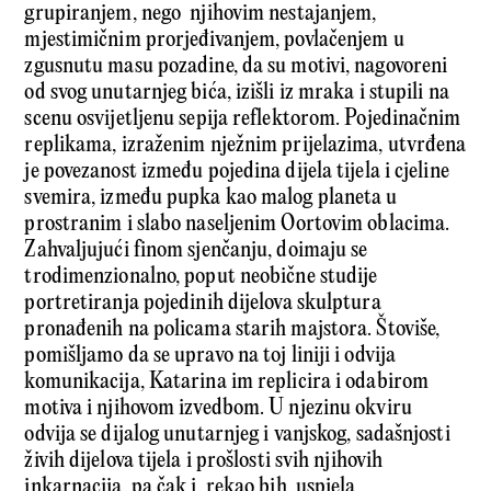
grupiranjem, nego njihovim nestajanjem,
mjestimičnim prorjeđivanjem, povlačenjem u
zgusnutu masu pozadine, da su motivi, nagovoreni
od svog unutarnjeg bića, izišli iz mraka i stupili na
scenu osvijetljenu sepija reflektorom. Pojedinačnim
replikama, izraženim nježnim prijelazima, utvrđena
je povezanost između pojedina dijela tijela i cjeline
svemira, između pupka kao malog planeta u
prostranim i slabo naseljenim Oortovim oblacima.
Zahvaljujući finom sjenčanju, doimaju se
trodimenzionalno, poput neobične studije
portretiranja pojedinih dijelova skulptura
pronađenih na policama starih majstora. Štoviše,
pomišljamo da se upravo na toj liniji i odvija
komunikacija, Katarina im replicira i odabirom
motiva i njihovom izvedbom. U njezinu okviru
odvija se dijalog unutarnjeg i vanjskog, sadašnjosti
živih dijelova tijela i prošlosti svih njihovih
inkarnacija, pa čak i, rekao bih, uspjela