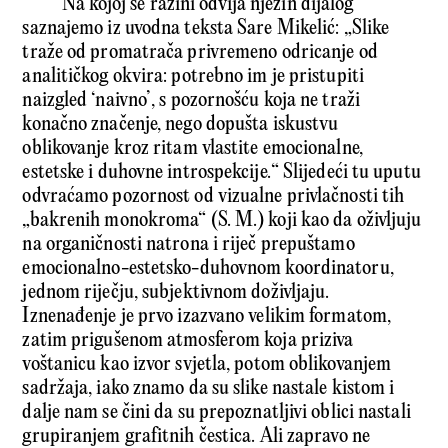
Na kojoj se razini odvija njezin dijalog
saznajemo iz uvodna teksta Sare Mikelić: „Slike
traže od promatrača privremeno odricanje od
analitičkog okvira: potrebno im je pristupiti
naizgled ‘naivno’, s pozornošću koja ne traži
konačno značenje, nego dopušta iskustvu
oblikovanje kroz ritam vlastite emocionalne,
estetske i duhovne introspekcije.“ Slijedeći tu uputu
odvraćamo pozornost od vizualne privlačnosti tih
„bakrenih monokroma“ (S. M.) koji kao da oživljuju
na organičnosti natrona i riječ prepuštamo
emocionalno-estetsko-duhovnom koordinatoru,
jednom riječju, subjektivnom doživljaju.
Iznenađenje je prvo izazvano velikim formatom,
zatim prigušenom atmosferom koja priziva
voštanicu kao izvor svjetla, potom oblikovanjem
sadržaja, iako znamo da su slike nastale kistom i
dalje nam se čini da su prepoznatljivi oblici nastali
grupiranjem grafitnih čestica. Ali zapravo ne