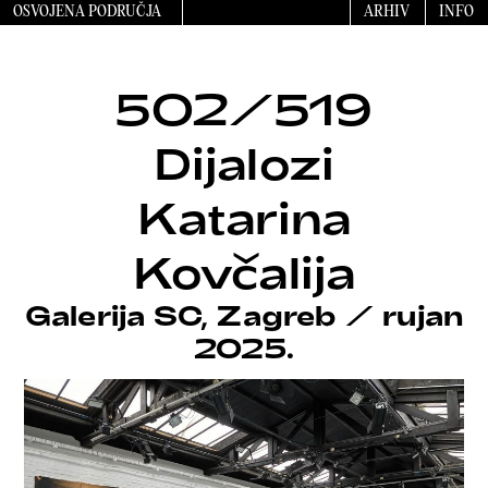
OSVOJENA PODRUČJA
ARHIV
INFO
502/519
Dijalozi
Katarina
Kovčalija
Galerija SC, Zagreb
/
rujan
2025.