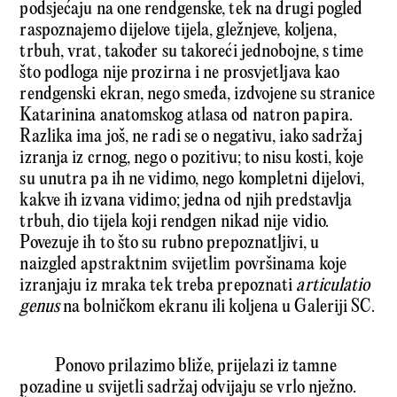
podsjećaju na one rendgenske, tek na drugi pogled
raspoznajemo dijelove tijela, gležnjeve, koljena,
trbuh, vrat, također su takoreći jednobojne, s time
što podloga nije prozirna i ne prosvjetljava kao
rendgenski ekran, nego smeđa, izdvojene su stranice
Katarinina anatomskog atlasa od natron papira.
Razlika ima još, ne radi se o negativu, iako sadržaj
izranja iz crnog, nego o pozitivu; to nisu kosti, koje
su unutra pa ih ne vidimo, nego kompletni dijelovi,
kakve ih izvana vidimo; jedna od njih predstavlja
trbuh, dio tijela koji rendgen nikad nije vidio.
Povezuje ih to što su rubno prepoznatljivi, u
naizgled apstraktnim svijetlim površinama koje
izranjaju iz mraka tek treba prepoznati
articulatio
genus
na bolničkom ekranu ili koljena u Galeriji SC.
Ponovo prilazimo bliže, prijelazi iz tamne
pozadine u svijetli sadržaj odvijaju se vrlo nježno.