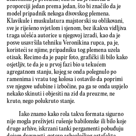
proporciji jedan prema jedan, što bi značilo da je
model pripadnik nekoga divovskog plemena.
Klavikule i muskulatura majstorski su oblikovani,
sve je riješeno svjetlom i sjenom, bez ikakva vidljiva
traga učešća autorice u njegovoj izradi, kao da je
posve usavršila tehniku Veronikina rupca, pa je,
koristeći se njime, pripadniku tog plemena uzela
otisak. Recimo da je papir foto, grafički ili bilo kako
osjetljiv, te da je u prvoj fazi bio u tekućem
agregatnom stanju, kojeg se onda polegnulo po
ramenima i vratu tog kolosa i ostavilo da poprimi
sve njegove udubine i izbočine, pa ga se onda uspjelo
nekako skinuti i objesiti na zid da preuzme, ne
kruto, nego polukruto stanje.
Iako znamo kako rola takva formata sigurno
nije mogla preživjeti rušenje babilonske ili bilo koje
druge arhive, iskrzani tanki pergamenti pobuđuju