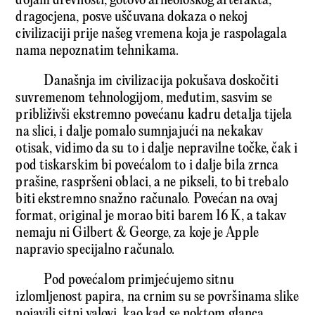
dojam drevnosti, gotovo arheološkog artefakta,
dragocjena, posve uščuvana dokaza o nekoj
civilizaciji prije našeg vremena koja je raspolagala
nama nepoznatim tehnikama.
Današnja im civilizacija pokušava doskočiti
suvremenom tehnologijom, međutim, sasvim se
približivši ekstremno povećanu kadru detalja tijela
na slici, i dalje pomalo sumnjajući na nekakav
otisak, vidimo da su to i dalje nepravilne točke, čak i
pod tiskarskim bi povećalom to i dalje bila zrnca
prašine, raspršeni oblaci, a ne pikseli, to bi trebalo
biti ekstremno snažno računalo. Povećan na ovaj
format, original je morao biti barem 16 K, a takav
nemaju ni Gilbert & George, za koje je Apple
napravio specijalno računalo.
Pod povećalom primjećujemo sitnu
izlomljenost papira, na crnim su se površinama slike
pojavili sitni valovi, kao kad se noktom glanca