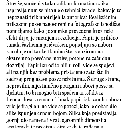
Štoviše, suočeni s tako velikim formatima slika
uspravlja nam se pitanje o tehnici izrade, kakav je to
nepoznati trik upotrijebila autorica? Realističnim
prikazom posve nagovoreni na fotografsko ishodište
pomišljamo kako je snimka provedena kroz neki
efekt ili joj je smanjena rezolucija. Papir je prilično
tanak, čavlićima pričvršćen, pojavljuju se nabori
kao da je od tanke tkanine što, s obzirom na
ekstremno povećane motive, potencira začudan
doživljaj. Papiri su očito bili u roli, vide se spojevi,
ali na njih bez problema pristajemo zato što ih
sadržaj proglašava posve nebitnima. S druge strane,
nepravilni, mjestimično potrgani rubovi posve su
djelatni, to bi mogao biti spašeni artefakt iz
Leonardova vremena. Tanak papir iskrzanih rubova
vrlo je fragilan, ne vide se potezi, iako je dobar dio
slike ispunjen crnom bojom. Slika koja predstavlja
gornji dio ramena i vrat, ogromnih dimenzija,
anatomski je precizna, čini se da je rađena u