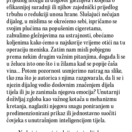
prijedlog mozgu ili dogovor gležnjeva i koljena o
efikasnijoj suradnji ili njihov zajednički prijedlog
trbuhu o redukciji unosa hrane. Slušajući nečujan
dijalog, u mislima se okrećemo sebi, ispričamo se
svojim plućima na popušenim cigeretama,
zahvalimo gležnjevima na ustrajnosti, obećamo
koljenima kako ćemo u najskorije vrijeme otići na tu
operaciju meniska. Zatim nam misli pobjegnu
prema nekim drugim važnim pitanjima, događa li se
u želucu isto ono što i u žilama kad se popije čaša
vina… Potom pozornost usmjerimo natrag na slike,
tko zna što je autorica s njima razgovarala, da li se i
njezin dijalog vodio doslovnim značenjem dijela
tijela ili ju je zanimala njegova emocija? Unutarnji
doživljaj zgloba kao važnog kotača u mehanizmu
kretanja, naglasiti njegovu snagu poniranjem u
predimenzionirani prikaz ili jednostavno suočiti
čovjeka s unutrašnjom inteligencijom tijela.