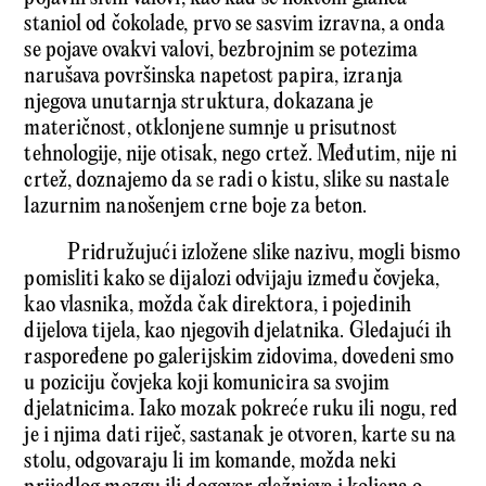
staniol od čokolade, prvo se sasvim izravna, a onda
se pojave ovakvi valovi, bezbrojnim se potezima
narušava površinska napetost papira, izranja
njegova unutarnja struktura, dokazana je
materičnost, otklonjene sumnje u prisutnost
tehnologije, nije otisak, nego crtež. Međutim, nije ni
crtež, doznajemo da se radi o kistu, slike su nastale
lazurnim nanošenjem crne boje za beton.
Pridružujući izložene slike nazivu, mogli bismo
pomisliti kako se dijalozi odvijaju između čovjeka,
kao vlasnika, možda čak direktora, i pojedinih
dijelova tijela, kao njegovih djelatnika. Gledajući ih
raspoređene po galerijskim zidovima, dovedeni smo
u poziciju čovjeka koji komunicira sa svojim
djelatnicima. Iako mozak pokreće ruku ili nogu, red
je i njima dati riječ, sastanak je otvoren, karte su na
stolu, odgovaraju li im komande, možda neki