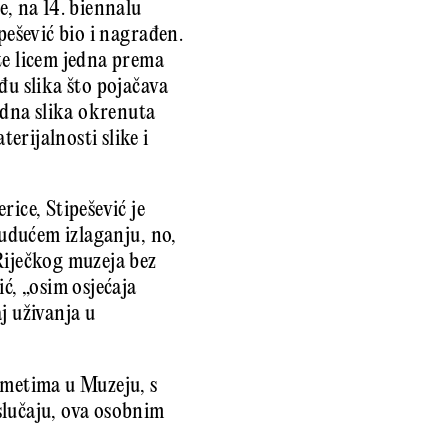
e, na 14. biennalu
pešević bio i nagrađen.
te licem jedna prema
đu slika što pojačava
jedna slika okrenuta
erijalnosti slike i
ice, Stipešević je
budućem izlaganju, no,
Riječkog muzeja bez
ć, „osim osjećaja
j uživanja u
dmetima u Muzeju, s
slučaju, ova osobnim