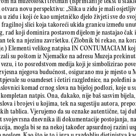
irom na muzeološki tretman (isprintani je tekst u stakle
 otvara novu perspektivu: „Slika u zidu je mali osjetlj
a u zidu i koji će kao umjetničko djelo živjeti sve do sv
 fragilnoj slici koja takoreći ukida granicu između unu
g, rad koji dominira postavom dijelom je nastajao čak i
ran tek na njezinu završetku. (Zlobnik bi rekao, na ko
je.) Elementi velikog natpisa IN CONTUMACIAM kojim
izali su poštom iz Njemačke na adresu Muzeja prekinuti
vezu, i to posredstvom medija koji je simbolizirao povez
e izvjesna njegova budućnost, osigurano mu je mjesto u 
pjevale su osamdeset i četiri razglednice, na poleđini 
slovnici komad crnog slova na bijeloj podlozi, koje u su
 kompletan natpis. Ona, dakako, nije baš sasvim bijela,
slova i brojevi u kojima, tek na sugestiju autora, pre
kih tablica. Vjerujemo da su oznake autentične, taj du
ut svojevrsna dnevnika ili dokumentacije postojanja, na
cija, mogla bi se na nekoj također apsurdnoj razini usp
poslom. Kao što je to i igra u razdoblju djetinjstva ka