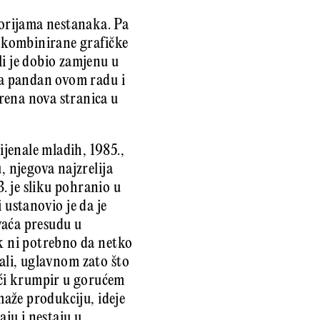
gorijama nestanaka. Pa
, kombinirane grafičke
li je dobio zamjenu u
ala pandan ovom radu i
rena nova stranica u
ijenale mladih, 1985.,
, njegova najzrelija
. je sliku pohranio u
 ustanovio je da je
vaća presudu u
ak ni potrebno da netko
ali, uglavnom zato što
ući krumpir u gorućem
maže produkciju, ideje
aju i nestaju u