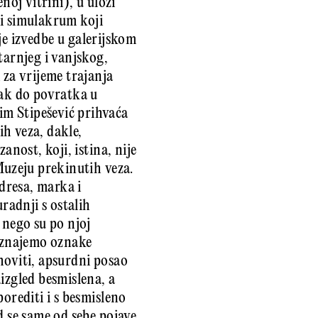
noj vitrini), u ulozi
ivi simulakrum koji
oje izvedbe u galerijskom
tarnjeg i vanjskog,
 za vrijeme trajanja
rak do povratka u
 Stipešević prihvaća
h veza, dakle,
anost, koji, istina, nije
Muzeju prekinutih veza.
adresa, marka i
radnji s ostalih
 nego su po njoj
poznajemo oznake
hoviti, apsurdni posao
izgled besmislena, a
orediti i s besmisleno
d se same od sebe pojave