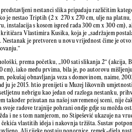
 predstavljeni nestanci slika pripadaju različitim kate
ko je nestao Triptih (2 x 270 x 270 cm, ulje na platnu
u, instalacija s kosom ispred rada 300 cm x 300 cm), a
i kritičara Vlastimira Kusika, koja je „sadržajem post
 Nestanak je pretvoren u novu vrijednost čime je otvo
lovanju.“
nološki, prema početku, „100 sati slikanja 2“ (akcija, B
0 cm), iako među prvima, bila je, po autorovu mišljenju
im, pokušaj obnavljanja veza s domovinom, naime, 2003
 ju je 2015. htio prenijeti u Muzej likovnih umjetnosti
setljetnu nebrigu kao jedan od razloga nestanku, prih
lem također prisutan na našoj suvremenoj sceni, nije č
 svoje radove trajnije pohrani ondje gdje su možda ost
da i ne s tom namjerom, no Stipešević ukazuje na vr
 čekića vlastitih ideja i nakovnja tržišta. Sustav potpo
ravljeno. Ali rijeke postaju ponornice, remek-djela nast