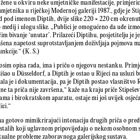
ožene u okviru neke umjetničke manifestacije, primjeric
jetnika u riječkoj Modernoj galeriji 1987., gdje je Sti
rad pod imenom Diptih, dvije slike 220 × 220 cm okrenu
 medij i ulogu slike. „Publici je omogućeno da uđe izme
 bivanje ‘unutar’. Prilazeći Diptihu, posjetitelju je 
šena napetost suprotstavljanjem doživljaja pojmova mat
unkcije.“ (K. S.)
osim opisa rada, ima i priču o njegovu nestanku. Primjer
šao u Düsseldorf, a Diptih je ostao u Rijeci na usluzi 
la je i dokumentacija, pa je Diptih postao vlasništvo 
 ta priča nije završena,“ kaže na kraju priče Stipeševi
ama i birokratskom aparatu, ostaje mi još uvijek osjeća
ici.“
ana gotovo mimikrirajući intonaciju drugih priča o pre
 ostalih koji uglavnom pripovijedaju o nekom osobnom 
tualne probleme zaboravnoga galerijskog sustava.