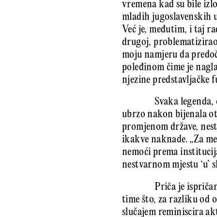
vremena kad su bile izl
mladih jugoslavenskih um
Već je, međutim, i taj 
drugoj, problematizirao
moju namjeru da predočim
poleđinom čime je nagla
njezine predstavljačke f
Svaka legenda, 
ubrzo nakon bijenala oti
promjenom države, nesta
ikakve naknade. „Za mene
nemoći prema institucij
nestvarnom mjestu ‘u’ sl
Priča je isprič
time što, za razliku od
slučajem reminiscira ak