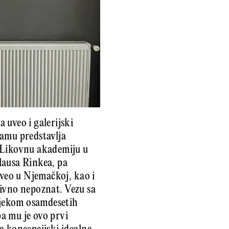
 uveo i galerijski
amu predstavlja
e Likovnu akademiju u
lausa Rinkea, pa
oveo u Njemačkoj, kao i
ativno nepoznat. Vezu sa
ijekom osamdesetih
a mu je ovo prvi