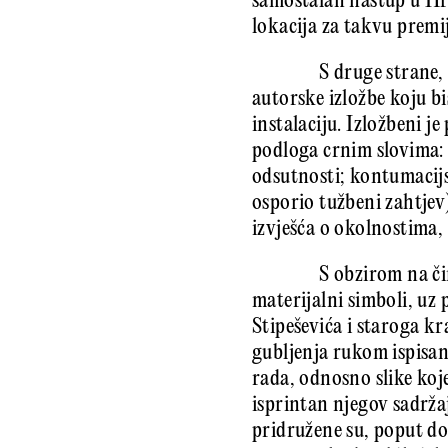
samostalan nastup u Hrv
lokacija za takvu premi
S druge strane,
autorske izložbe koju 
instalaciju. Izložbeni 
podloga crnim slovima
odsutnosti; kontumacijsk
osporio tužbeni zahtjev
izvješća o okolnostima, 
S obzirom na či
materijalni simboli, uz
Stipeševića i staroga k
gubljenja rukom ispisan
rada, odnosno slike koj
isprintan njegov sadrža
pridružene su, poput do