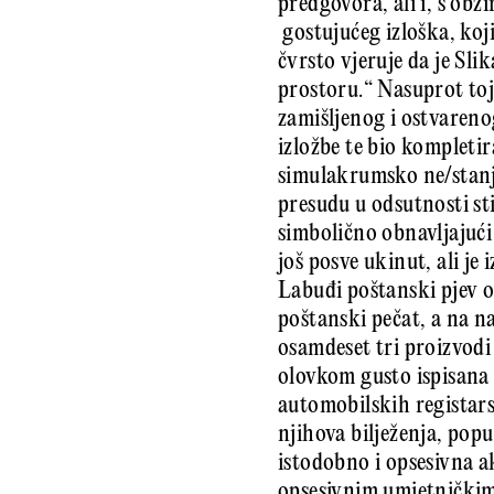
predgovora, ali i, s obz
gostujućeg izloška, koji
čvrsto vjeruje da je Slik
prostoru.“ Nasuprot toj
zamišljenog i ostvareno
izložbe te bio kompleti
simulakrumsko ne/stan
presudu u odsutnosti st
simbolično obnavljajući 
još posve ukinut, ali j
Labuđi poštanski pjev ot
poštanski pečat, a na na
osamdeset tri proizvodi
olovkom gusto ispisana 
automobilskih registars
njihova bilježenja, pop
istodobno i opsesivna ak
opsesivnim umjetničkim 