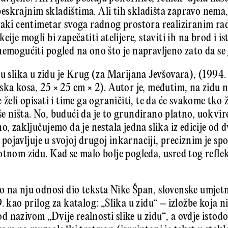
skrajnim skladištima. Ali tih skladišta zapravo nema,
vaki centimetar svoga radnog prostora realiziranim r
cije mogli bi zapečatiti atelijere, staviti ih na brod i 
nemogućiti pogled na ono što je napravljeno zato da se
zu slika u zidu je Krug (za Marijana Jevšovara), (1994.
ska kosa, 25 × 25 cm × 2). Autor je, međutim, na zidu n
želi opisati i time ga ograničiti, te da će svakome tko ž
še ništa. No, budući da je to grundirano platno, uokv
o, zaključujemo da je nestala jedna slika iz edicije od 
se pojavljuje u svojoj drugoj inkarnaciji, preciznim je s
otnom zidu. Kad se malo bolje pogleda, usred tog refl
 na nju odnosi dio teksta Nike Špan, slovenske umjetn
 kao prilog za katalog: „Slika u zidu“ – izložbe koja ni
 nazivom „Dvije realnosti slike u zidu“, a ovdje istod