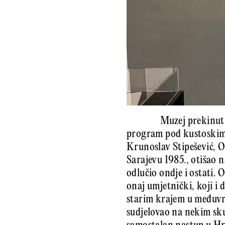
Muzej prekinuti
program pod kustoskim 
Krunoslav Stipešević, O
Sarajevu 1985., otišao 
odlučio ondje i ostati.
onaj umjetnički, koji i 
starim krajem u međuvr
sudjelovao na nekim sku