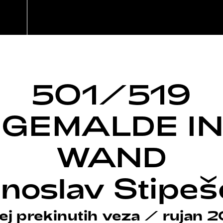
501/519
 GEMALDE IN
WAND
noslav Stipeš
j prekinutih veza
/
rujan 2