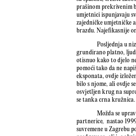
prašinom prekrivenim be
umjetnici ispunjavaju s
zajedničke umjetničke ak
brazdu. Najefikasnije o
Posljednja u ni
grundirano platno, ljud
otisnuo kako to djelo ne 
pomoći tako da ne napi
eksponata, ovdje izložen
bilo s njome, ali ovdje 
osvjetljen krug na supr
se tanka crna kružnica.
Možda se upravo
partnerice, nastao 1999.
suvremene u Zagrebu pod