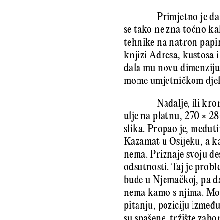
Primjetno je da
se tako ne zna točno ka
tehnike na natron papir
knjizi Adresa, kustosa 
dala mu novu dimenziju.
mome umjetničkom dje
Nadalje, ili kro
ulje na platnu, 270 × 28
slika. Propao je, međut
Kazamat u Osijeku, a kad
nema. Priznaje svoju de
odsutnosti. Taj je prob
bude u Njemačkoj, pa da
nema kamo s njima. Mož
pitanju, poziciju između
su spašene, tržište zabo