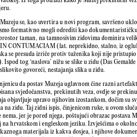
atskoj. Iz toga proizlazi kako je Muzej prekinutih vez
jeru.
 Muzeju se, kao uvertira u novi program, savršeno uklo
bismo formativno mogli odrediti kao dokumentarističk
je prostor taman, na tamnosivim zidovima dominira velik
: IN CONTUMACIAM (lat. neprekidno, stalno, iz ogluh
a se presuda izriče protiv tuženika koji nije pristupio
). Ispod tog ‘naslova’ nižu se slike u zidu (Das Gemal
slikovito govoreći, nestajanja slika u zidu.
njenicu da postav Muzeja uglavnom čine razni artefakt
 pisana svjedočanstva, prekinutih veza, ovdje se prekin
raja objavljuje upravo njihovim izostankom, dočim su s
a na zidu. Taj zidni ispis, činjenicom ruke, u ovom slu
e nema, jer je pored njega, poštujući obrazac postava M
j na hrvatskom i engleskom jeziku. Izvješćima o okolno
kaznoga materijala iz kakva dosjea, i njihove dokument