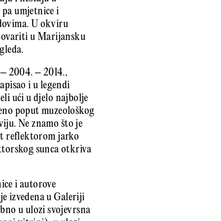
 pa umjetnice i
adovima. U okviru
istovariti u Marijansku
 gleda.
 – 2004. – 2014.,
apisao i u legendi
eli ući u djelo najbolje
ireno poput muzeološkog
dviju. Ne znamo što je
pot reflektorom jarko
ektorskog sunca otkriva
ice i autorove
je izvedena u Galeriji
obno u ulozi svojevrsna