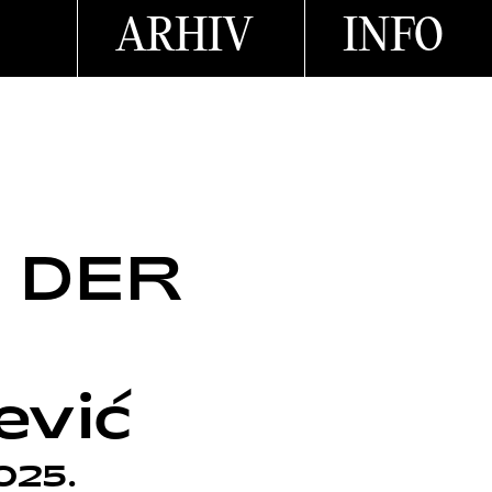
ARHIV
INFO
 DER
ević
025.