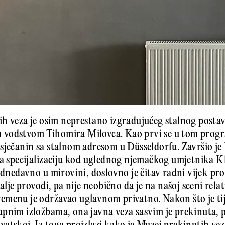
h veza je osim neprestano izgrađujućeg stalnog postava
vodstvom Tihomira Milovca. Kao prvi se u tom progr
sječanin sa stalnom adresom u Düsseldorfu. Završio j
na specijalizaciju kod uglednog njemačkog umjetnika K
 Odnedavno u mirovini, doslovno je čitav radni vijek pr
dalje provodi, pa nije neobično da je na našoj sceni rel
emenu je održavao uglavnom privatno. Nakon što je t
pnim izložbama, ona javna veza sasvim je prekinuta, p