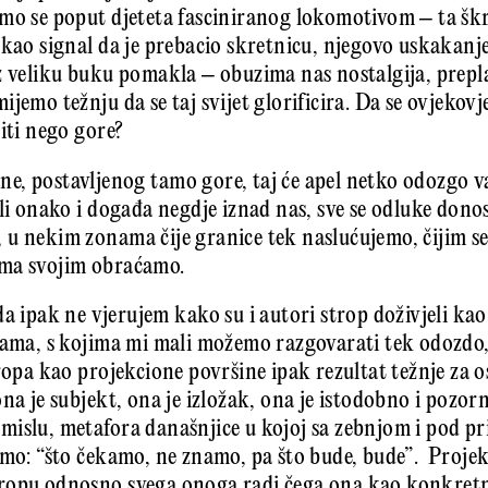
amo se poput djeteta fasciniranog lokomotivom – ta šk
 kao signal da je prebacio skretnicu, njegovo uskakan
z veliku buku pomakla – obuzima nas nostalgija, prepl
jemo težnju da se taj svijet glorificira. Da se ovjekovj
iti nego gore?
ane, postavljenog tamo gore, taj će apel netko odozgo valj
ili onako i događa negdje iznad nas, sve se odluke dono
u nekim zonama čije granice tek naslućujemo, čijim se
ama svojim obraćamo.
a ipak ne vjerujem kako su i autori strop doživjeli k
lama, s kojima mi mali možemo razgovarati tek odozdo,
tropa kao projekcione površine ipak rezultat težnje za 
na je subjekt, ona je izložak, ona je istodobno i pozorni
islu, metafora današnjice u kojoj sa zebnjom i pod p
emo: “što čekamo, ne znamo, pa što bude, bude”. Projek
ropu odnosno svega onoga radi čega ona kao konkretn