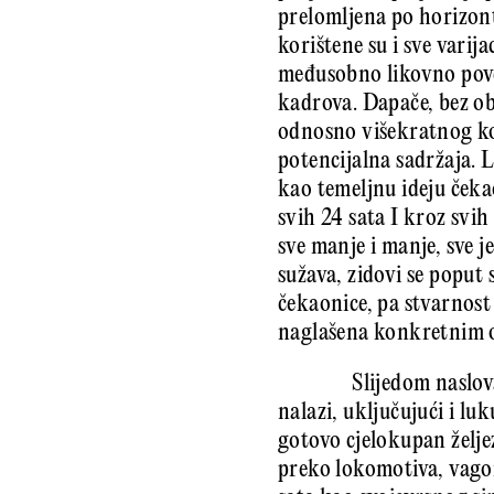
prelomljena po horizonta
korištene su i sve vari
međusobno likovno povez
kadrova. Dapače, bez ob
odnosno višekratnog kor
potencijalna sadržaja. L
kao temeljnu ideju čeka
svih 24 sata I kroz svih
sve manje i manje, sve j
sužava, zidovi se poput 
čekaonice, pa stvarnost 
naglašena konkretnim 
Slijedom naslov
nalazi, uključujući i lu
gotovo cjelokupan željez
preko lokomotiva, vago