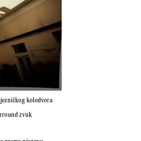
eljezničkog kolodvora
surround zvuk