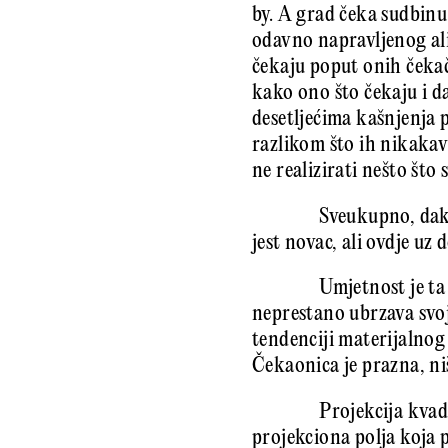
by. A grad čeka sudbinu 
odavno napravljenog ali
čekaju poput onih čekač
kako ono što čekaju i da
desetljećima kašnjenja 
razlikom što ih nikakav 
ne realizirati nešto što
Sveukupno, dakl
jest novac, ali ovdje u
Umjetnost je ta
neprestano ubrzava svoj
tendenciji materijalnog
Čekaonica je prazna, ni
Projekcija kvad
projekciona polja koja 