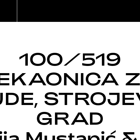
100/519
EKAONICA 
DE, STROJE
GRAD
ja Mustapić &