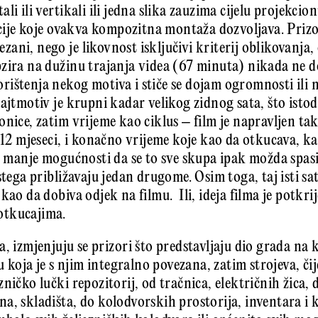
li ili vertikali ili jedna slika zauzima cijelu projekci
jacije koje ovakva kompozitna montaža dozvoljava. Prizo
ani, nego je likovnost isključivi kriterij oblikovanja,
zira na dužinu trajanja videa (67 minuta) nikada ne d
ištenja nekog motiva i stiče se dojam ogromnosti ili 
ajtmotiv je krupni kadar velikog zidnog sata, što isto
onice, zatim vrijeme kao ciklus – film je napravljen ta
 12 mjeseci, i konačno vrijeme koje kao da otkucava, ka
e manje mogućnosti da se to sve skupa ipak možda spasi, 
stega približavaju jedan drugome. Osim toga, taj isti sat
kao da dobiva odjek na filmu. Ili, ideja filma je potkri
otkucajima.
a, izmjenjuju se prizori što predstavljaju dio grada na
ku koja je s njim integralno povezana, zatim strojeva, čij
ničko lučki repozitorij, od tračnica, električnih žica, d
na, skladišta, do kolodvorskih prostorija, inventara 