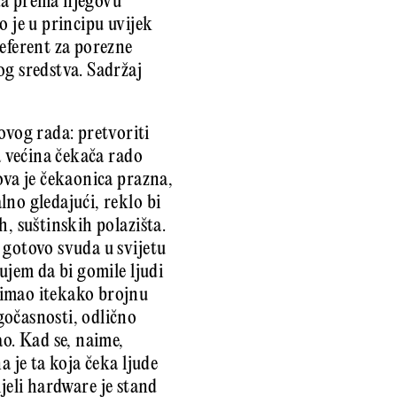
ada prema njegovu
o je u principu uvijek
referent za porezne
og sredstva. Sadržaj
ovog rada: pretvoriti
a većina čekača rado
ova je čekaonica prazna,
no gledajući, reklo bi
, suštinskih polazišta.
 gotovo svuda u svijetu
ujem da bi gomile ljudi
 imao itekako brojnu
gočasnosti, odlično
ao. Kad se, naime,
a je ta koja čeka ljude
ijeli hardware je stand