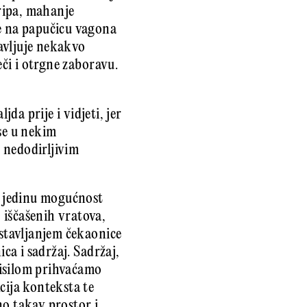
ripa, mahanje
je na papučicu vagona
avljuje nekakvo
eči i otrgne zaboravu.
da prije i vidjeti, jer
se u nekim
 nedodirljivim
ao jedinu mogućnost
 iščašenih vratova,
ostavljanjem čekaonice
ca i sadržaj. Sadržaj,
risilom prihvaćamo
cija konteksta te
o takav prostor i