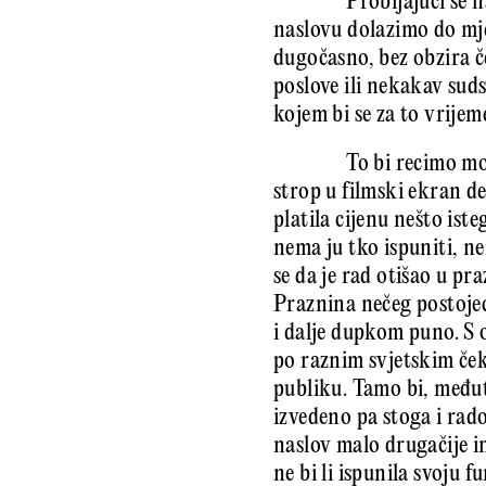
Probijajući se 
naslovu dolazimo do mjes
dugočasno, bez obzira č
poslove ili nekakav sud
kojem bi se za to vrije
To bi recimo mo
strop u filmski ekran de
platila cijenu nešto is
nema ju tko ispuniti, n
se da je rad otišao u pr
Praznina nečeg postojeć
i dalje dupkom puno. S o
po raznim svjetskim če
publiku. Tamo bi, međut
izvedeno pa stoga i rado
naslov malo drugačije in
ne bi li ispunila svoju f