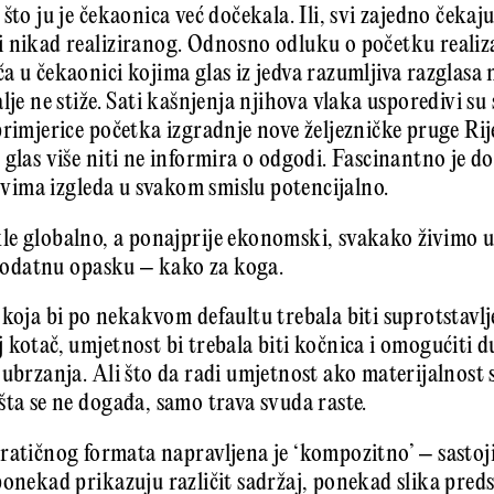
što ju je čekaonica već dočekala. Ili, svi zajedno čekaju
 nikad realiziranog. Odnosno odluku o početku realiza
a u čekaonici kojima glas iz jedva razumljiva razglasa
lje ne stiže. Sati kašnjenja njihova vlaka usporedivi su
primjerice početka izgradnje nove željezničke pruge Ri
glas više niti ne informira o odgodi. Fascinantno je do
 svima izgleda u svakom smislu potencijalno.
e globalno, a ponajprije ekonomski, svakako živimo u
z dodatnu opasku – kako za koga.
 koja bi po nekakvom defaultu trebala biti suprotstavl
 kotač, umjetnost bi trebala biti kočnica i omogućiti 
 ubrzanja. Ali što da radi umjetnost ako materijalnost 
šta se ne događa, samo trava svuda raste.
ratičnog formata napravljena je ‘kompozitno’ – sastoji 
ponekad prikazuju različit sadržaj, ponekad slika preds