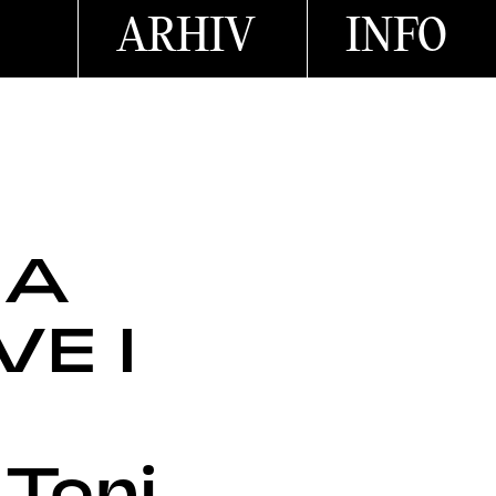
ARHIV
INFO
ZA
VE I
 Toni