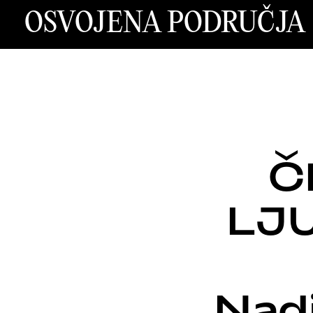
OSVOJENA PODRUČJA
Č
LJU
Nadi