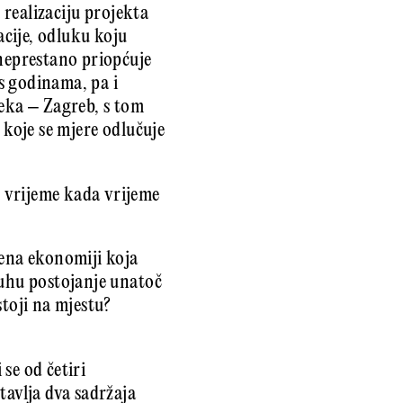
 realizaciju projekta
cije, odluku koju
 neprestano priopćuje
 s godinama, pa i
jeka – Zagreb, s tom
 koje se mjere odlučuje
 vrijeme kada vrijeme
jena ekonomiji koja
duhu postojanje unatoč
stoji na mjestu?
se od četiri
tavlja dva sadržaja