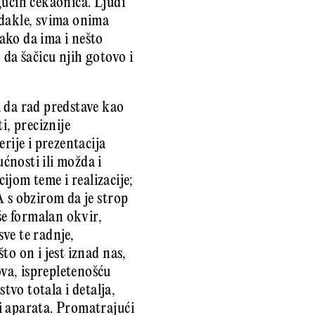
gućih čekaonica. Ljudi
 dakle, svima onima
ako da ima i nešto
 da šačicu njih gotovo i
a da rad predstave kao
ti, preciznije
rije i prezentacija
ćnosti ili možda i
cijom teme i realizacije;
A s obzirom da je strop
še formalan okvir,
sve te radnje,
to on i jest iznad nas,
va, isprepletenošću
tvo totala i detalja,
i aparata. Promatrajući