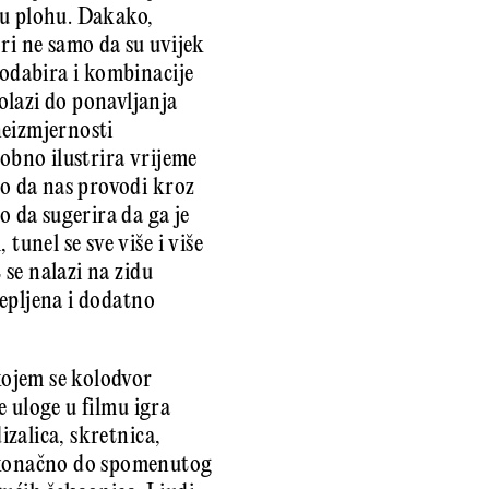
onu plohu. Dakako,
ri ne samo da su uvijek
 odabira i kombinacije
olazi do ponavljanja
neizmjernosti
dobno ilustrira vrijeme
ko da nas provodi kroz
o da sugerira da ga je
tunel se sve više i više
 se nalazi na zidu
jepljena i dodatno
 kojem se kolodvor
e uloge u filmu igra
izalica, skretnica,
i konačno do spomenutog