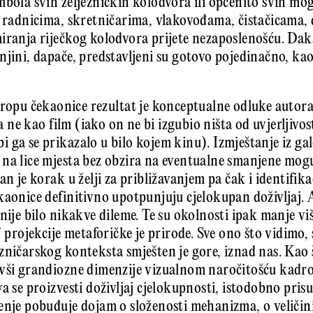
mbola svih željezničkih kolodvora ili općenito svih mo
i radnicima, skretničarima, vlakovođama, čistačicama,
iranja riječkog kolodvora prijete nezaposlenošću. Dak
njini, dapače, predstavljeni su gotovo pojedinačno, kao
tropu čekaonice rezultat je konceptualne odluke autor
 a ne kao film (iako on ne bi izgubio ništa od uvjerljivos
ga se prikazalo u bilo kojem kinu). Izmještanje iz gale
na lice mjesta bez obzira na eventualne smanjene mogu
an je korak u želji za približavanjem pa čak i identifika
kaonice definitivno upotpunjuju cjelokupan doživljaj. 
nije bilo nikakve dileme. Te su okolnosti ipak manje vi
’ projekcije metaforičke je prirode. Sve ono što vidimo, 
ničarskog konteksta smješten je gore, iznad nas. Kao š
ivši grandiozne dimenzije vizualnom naročitošću kadro
a se proizvesti doživljaj cjelokupnosti, istodobno prisus
enje pobuđuje dojam o složenosti mehanizma, o veličin