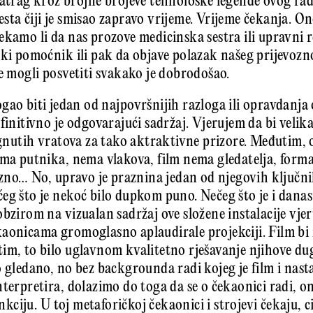
natrag kroz brojne brojeve tehnološke legende ovog r
ta čiji je smisao zapravo vrijeme. Vrijeme čekanja. On
ekamo li da nas prozove medicinska sestra ili upravni 
ski pomoćnik ili pak da objave polazak našeg prijevozn
me mogli posvetiti svakako je dobrodošao.
gao biti jedan od najpovršnijih razloga ili opravdanja 
finitivno je odgovarajući sadržaj. Vjerujem da bi velik
tegnutih vratova za tako aktraktivne prizore. Međutim, 
ema putnika, nema vlakova, film nema gledatelja, formal
azno… No, upravo je praznina jedan od njegovih ključnih
eg što je nekoć bilo dupkom puno. Nečeg što je i danas
bzirom na vizualan sadržaj ove složene instalacije vjer
kaonicama gromoglasno aplaudirale projekciji. Film bi
im, to bilo uglavnom kvalitetno rješavanje njihove du
 gledano, no bez backgrounda radi kojeg je film i nast
terpretira, dolazimo do toga da se o čekaonici radi, on
unkciju. U toj metaforičkoj čekaonici i strojevi čekaju, c