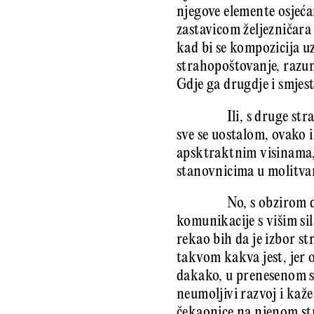
njegove elemente osjeć
zastavicom željezničara
kad bi se kompozicija u
strahopoštovanje, razumi
Gdje ga drugdje i smjest
Ili, s druge str
sve se uostalom, ovako 
apsktraktnim visinama, 
stanovnicima u molitv
No, s obzirom d
komunikacije s višim si
rekao bih da je izbor s
takvom kakva jest, jer o
dakako, u prenesenom sm
neumoljivi razvoj i kaž
čekaonice na njenom st