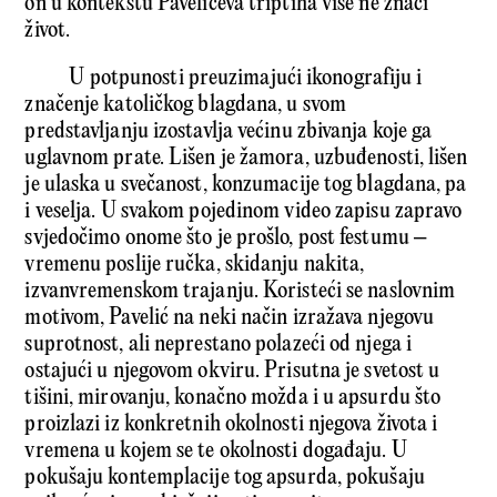
on u kontekstu Pavelićeva triptiha više ne znači
život.
U potpunosti preuzimajući ikonografiju i
značenje katolič­kog blagdana, u svom
predstavljanju izostavlja većinu zbivanja koje ga
uglavnom prate. Lišen je žamora, uzbuđe­nosti, lišen
je ulaska u svečanost, konzumacije tog blagdana, pa
i veselja. U svakom pojedinom video zapisu zapravo
svjedočimo onome što je prošlo, post festumu –
vremenu poslije ručka, skidanju nakita,
izvanvremenskom trajanju. Koristeći se naslovnim
motivom, Pavelić na neki način izražava njegovu
suprotnost, ali neprestano polazeći od njega i
ostajući u njegovom okviru. Prisutna je svetost u
tišini, mirovanju, konačno možda i u apsurdu što
proizlazi iz konkretnih okolnosti njegova života i
vremena u kojem se te okolnosti događaju. U
pokušaju kontemplacije tog apsurda, pokušaju