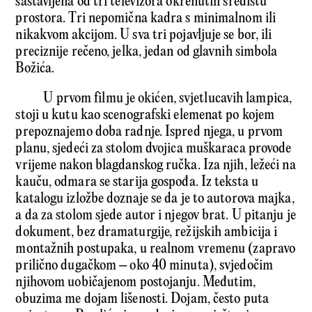
sastavljena od tri televizora okrenutih središtu
prostora. Tri nepomična kadra s mini­malnom ili
nikakvom akcijom. U sva tri pojavljuje se bor, ili
preciznije rečeno, jelka, jedan od glavnih simbola
Božića.
U prvom filmu je okićen, svjetlucavih lampica,
stoji u kutu kao scenografski elemenat po kojem
prepoznajemo doba radnje. Ispred njega, u prvom
planu, sjedeći za stolom dvojica muškaraca provode
vrijeme nakon blagdanskog ručka. Iza njih, ležeći na
kauču, odmara se starija gospođa. Iz teksta u
katalogu izložbe doznaje se da je to autorova majka,
a da za stolom sjede autor i njegov brat. U pitanju je
dokument, bez dramaturgije, režijskih ambicija i
montažnih postupaka, u realnom vremenu (zapravo
prilično dugačkom – oko 40 minuta), svjedočim
njihovom uobičajenom postojanju. Međutim,
obuzima me dojam lišenosti. Dojam, često puta