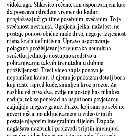
vidokruga. Slikovito rečeno, tim usporavanjem kao
da povećava određeni vremenski kadar,
proglašavajući ga time posebnim, svečanim. To je
svečanost nestanka. Ogoljena, jelka, nažalost, ne
postaje ponovo obično malo drvo, nego je izvjesnost
njena kraja definitivna. Upravo usporavanje,
polagano proživljavanje trenutaka neumitna
svršetka jedino je dostupno sredstvo u
pohranjivanju takvih trenutaka u dubine
proživljenosti. Treći video zapis ponovo je
nepomičan kadar. U njemu je prikazan detalj bora
koji raste ispred kuće, snimljen kroz prozor. Za
razliku od prva dva, ovdje ne postoji baš nikakva
radnja, tek se ponekad na usputnom povjetarcu
zaljuljaju njegove grane. Prizor koji sam po sebi ne
govori ništa, no uključivanjem u video triptih
postaje njegovim integralnim dijelom. Dapače,
naglašava nazivnik i proizvodi triptih imenujući