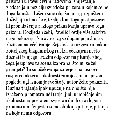
prisutan u Pavelićevim radovima: smještanje
gledatelja u poziciju svjedoka prizora u kojem se ne
događa ništa. Lišeni smo objašnjenja, prepušteni
doživljaju atmosfere, te slijedom toga pretpostavci
ili pronalaženju razloga prikazivanja upravo toga
prizora. Dosljedan sebi, Pavelić i ovdje više sakriva
nego pokazuje. Naravno, taj se dojam pojavljuje s
obzirom na očekivanje. Svjedočeći razgovoru nakon
obiteljskog blagdanskog ručka, očekujem nešto
doznati iz njega, tražim odgovor na pitanje zbog
čega je upravo ta scena izabrana, što mi se želi
prenijeti? Ta su očekivanja iznevjerena, osnovni
raspored aktera i okolnosti zamijećeni pri prvom
pogledu uglavnom je sve što je autor želio pokazati.
Dužina trajanja ipak upućuje na ono što nije
izraženo, promatrajući troje ljudi u uobičajenim
okolnostima postajem svjestan da ih s razlogom
promatram. Svijest o tome oblikuje pitanje, pitanje
na koje nema odgovora.