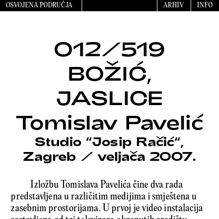
OSVOJENA PODRUČJA
ARHIV
INFO
012/519
BOŽIĆ,
JASLICE
Tomislav Pavelić
Studio “Josip Račić“,
Zagreb
/
veljača 2007.
Izložbu Tomislava Pavelića čine dva rada
predstavljena u različitim medijima i smještena u
zasebnim prostorijama. U prvoj je video instalacija