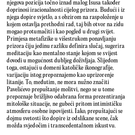
njegova pozicija točno iznad malog Isusa također
doprinosi iracionalnosti cijelog prizora. Budući i iz
njega dopire svjetlo, a s obzirom na raspoloženje u
kojem ostavlja prethodni rad, taj bih otvor na zidu
mogao protumačiti i kao pogled u drugi svijet.
Primjesa metafizike u višestrukom ponavljanju
prizora čiju jedinu razliku definira slučaj, sugerira
meditaciju kao mentalno stanje kojom se svijest
dovodi u mogućnost dubljeg doživljaja. Slijedom
toga, ostajući u domeni katoličke ikonografije,
varijaciju istog prepoznajemo kao uprizorenje
litanije. To, međutim, ne mora nužno značiti
Pavelićevo prepuštanje molitvi, nego se u tome
prepoznaje brižljivo odabrana forma prezentiranja
mitološke situacije, ne gubeći pritom intimističku
atmosferu osobne ispovijesti. Iako, prepuštajući se
dojmu svetosti što dopire iz odslikane scene, čak
možda svjedočim i transcedentalnom iskustvu.