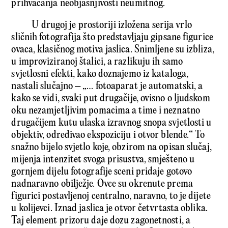
prihvaćanja neobjašnjivosti neumitnog.
U drugoj je prostoriji izložena serija vrlo
sličnih fotografija što predstavljaju gipsane figurice
ovaca, klasičnog motiva jaslica. Snimljene su izbliza,
u improviziranoj štalici, a razlikuju ih samo
svjetlosni efekti, kako doznajemo iz kataloga,
nastali slučajno – „… fotoaparat je automatski, a
kako se vidi, svaki put drugačije, ovisno o ljudskom
oku nezamjetljivim pomacima a time i neznatno
drugačijem kutu ulaska izravnog snopa svjetlosti u
objektiv, određivao ekspoziciju i otvor blende.“ To
snažno bijelo svjetlo koje, obzirom na opisan slučaj,
mijenja intenzitet svoga prisustva, smješteno u
gornjem dijelu fotografije sceni pridaje gotovo
nadnaravno obilježje. Ovce su okrenute prema
figurici postavljenoj centralno, naravno, to je dijete
u kolijevci. Iznad jaslica je otvor četvrtasta oblika.
Taj element prizoru daje dozu zagonetnosti, a