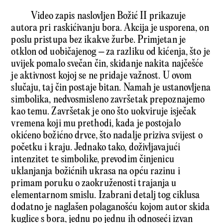
Video zapis naslovljen Božić II prikazuje
autora pri raskićivanju bora. Akcija je usporena, on
poslu pristupa bez ikakve žurbe. Primjetan je
otklon od uobičajenog – za razliku od kićenja, što je
uvijek pomalo svečan čin, skidanje nakita najčešće
je aktivnost kojoj se ne pridaje važnost. U ovom
slučaju, taj čin postaje bitan. Namah je ustanovljena
simbolika, nedvosmisleno završetak prepoznajemo
kao temu. Završetak je ono što uokviruje isječak
vremena koji mu prethodi, kada je postojalo
okićeno božićno drvce, što nadalje priziva svijest o
početku i kraju. Jednako tako, doživljavajući
intenzitet te simbolike, prevodim činjenicu
uklanjanja božićnih ukrasa na opću razinu i
primam poruku o zaokruženosti trajanja u
elementarnom smislu. Izabrani detalj tog ciklusa
dodatno je naglašen polaganošću kojom autor skida
kuglice s bora, jednu po jednu ih odnoseći izvan