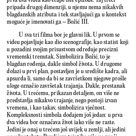
prva dva videa kao etape iste epizode. Taj treći
pripada drugoj dimenziji, u njemu nema nikakvih
blagdanskih atributa i tek stavljajući ga u kontekst
moguće je imenovati ga – Božić III.
U sva tri filma bor je glavni lik. U prvom se
videu pojavljuje kao dio scenografije, kao statist koji
u pozadini svojim prisustvom određuje precizni
vremenski trenutak. Simbo­lizira Božić, to je
blagdan rođenja, dakle simbol života. U drugome
dolazi u prvi plan, postavljen je u središte kadra, ali
apsurda li, samo da bi se završetkom njegove prošle
uloge označio završetak trajanja. Dakle, prestanak
života. U trećemu, prikazan detaljem, on više ne
predstavlja nikakvo trajanje, nego postoji izvan
vremena, i kao takav, simbolizira vječnost.
Kompleksnosti simbola dodajem još jedan: u prva
dva videa bor označava život iako više ne raste.
Jedini je onaj u trećem još uvijek u zemlji, ali jedini