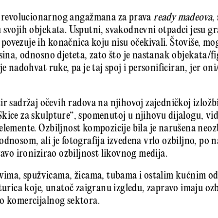
va revolucionarnog angažmana za prava
ready madeova
,
 svojih objekata. Usputni, svakodnevni otpadci jesu gr
ovezuje ih konačnica koju nisu očekivali. Štoviše, mog
sina, odnosno djeteta, zato što je nastanak objekata/fi
je nadohvat ruke, pa je taj spoj i personificiran, jer o
r sadržaj očevih radova na njihovoj zajedničkoj izložbi,
kice za skulpture“, spomenutoj u njihovu dijalogu, vid
elemente. Ozbiljnost kompozicije bila je narušena neoz
odnosom, ali je fotografija izvedena vrlo ozbiljno, po
ravo ironizirao ozbiljnost likovnog medija.
povima, spužvicama, žicama, tubama i ostalim kućnim o
turica koje, unatoč zaigranu izgledu, zapravo imaju ozb
io komercijalnog sektora.