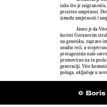
tako što je zaigranošću,
proizveo umjetnost. Dot
između umjetnosti i umj
Jasno je da Vito
koristi Goranovim stru
na genetiku, zapravo im
usudio reći, u svojevrs
protagonista naše suvre
promovirao na tu pozici
generaciji, Vito komuni
poluga, uključuje u nov
© Boris