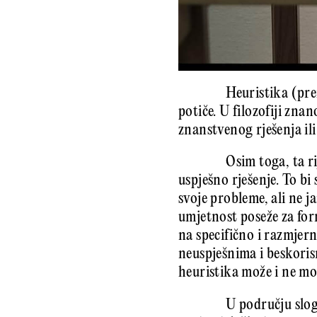
Heuristika (pr
potiče. U filozofiji zn
znanstvenog rješenja il
Osim toga, ta ri
uspješno rješenje. To bi
svoje probleme, ali ne ja
umjetnost poseže za for
na specifično i razmjer
neuspješnima i beskoris
heuristika može i ne mor
U području slog