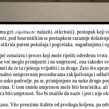
ema grč.
εὑρίσϰεıν
: nalaziti, otkrivati), postupak koji 
anosti, pod heurističkim se postupkom razumije dolaženj
i otkrića putem pokušaja i pogrešaka, nagađanjima i 
ječ označava i proces koji može riješiti određenu vrstu
 se već moglo primijeniti i na umjetnost, ona također 
mči da će ta rješenja vrijediti i za druge. Zato što uprav
malno neispravnim procedurama zaključivanja i odlučiv
no usko područje, pa se, primijenjene na neko drugo p
nima. U tom smislu umjetnost može biti heuristika, ali 
a biti umjetnost. Što bi značilo da naziv i jest i nije o
ana, Vito preuzima štafetu od prošloga koljena, pa odn