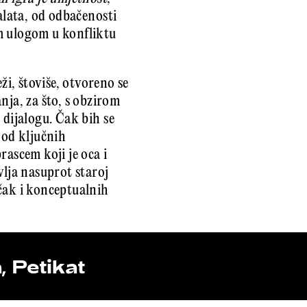
alata, od odbačenosti
om ulogom u konfliktu
ži, štoviše, otvoreno se
ja, za što, s obzirom
 dijalogu. Čak bih se
 od ključnih
rascem koji je oca i
vlja nasuprot staroj
čak i konceptualnih
 Petikat