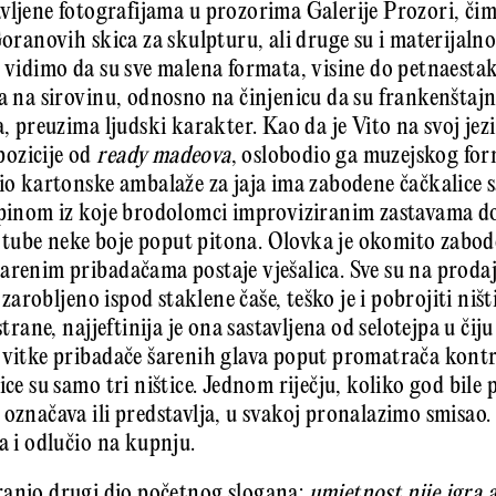
vljene fotografijama u prozorima Galerije Prozori, či
Goranovih skica za skulpturu, ali druge su i materijalno
a vidimo da su sve malena formata, visine do petnaesta
ra na sirovinu, odnosno na činjenicu da su frankenštaj
a, preuzima ljudski karakter. Kao da je Vito na svoj j
ozicije od
ready madeova
, oslobodio ga muzejskog for
dio kartonske ambalaže za jaja ima zabodene čačkalice s
lupinom iz koje brodolomci improviziranim zastavama d
tube neke boje poput pitona. Olovka je okomito zabod
arenim pribadačama postaje vješalica. Sve su na prodaju
o zarobljeno ispod staklene čaše, teško je i pobrojiti ništ
strane, najjeftinija je ona sastavljena od selotejpa u čij
 vitke pribadače šarenih glava poput promatrača kontr
ice su samo tri ništice. Jednom riječju, koliko god bile
označava ili predstavlja, u svakoj pronalazimo smisao. 
a i odlučio na kupnju.
ranio drugi dio početnog slogana:
umjetnost nije igra a