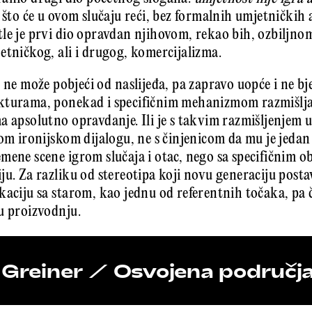
 što će u ovom slučaju reći, bez formalnih umjetničkih 
le je prvi dio opravdan njihovom, rekao bih, ozbiljn
etničkog, ali i drugog, komercijalizma.
 ne može pobjeći od naslijeđa, pa zapravo uopće i ne bje
kturama, ponekad i specifičnim mehanizmom razmišljan
a apsolutno opravdanje. Ili je s takvim razmišljenjem u
nom ironijskom dijalogu, ne s činjenicom da mu je jedan
mene scene igrom slučaja i otac, nego sa specifičnim ob
ju. Za razliku od stereotipa koji novu generaciju posta
kaciju sa starom, kao jednu od referentnih točaka, pa 
u proizvodnju.
 Greiner / Osvojena područja,