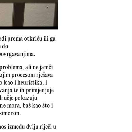
vodi prema otkriću ili ga
e do
opovrgavanjima.
 problema, ali ne jamči
svojim procesom rješava
o kao i heuristika, i
anja te ih primjenjuje
odručje pokazuju
ne mora, baš kao što i
ksimoron.
os između dviju riječi u