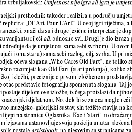
tira trbuljakovski:
Umjetnost nije igra ali igra je umjet
acijski prethodnik također realizira u području umjet
č replicira: „Ol’ Art Pour L’Art“. U ovoj igri riječima, a
rancuski, znači da su i druge jezične interpretacije do
ku varijantu riječi
all
, odnosno svi. Drugi je dio izraza 
i određuje da je umjetnost sama sebi svrhom). U ovom b
ujući i onu staru) sama sebi razlog, cilj, svrha. U primi
 odjek očeva slogana „Who Cares Old Fart“, ne toliko st
ešno razumjeti kao Old Fart (stari prdonja), koliko z
ičkoj izložbi, preciznije o prvom izložbenom predstavlj
je otac predstavio fotografiju spomenuta slogana. Taj je
i postaje dijelom ove izložbe, iz čega proizlazi da njih
 značenjski djelatnom. No, dok bi se za oca moglo reći 
ao muzejsko-galerijski sustav, sin težište stavlja na ko
m lijepi na stranicu Oglasnika. Kao i ‘stari’, u obraća
m izjavama ustanovljuje svoju poziciju unutar složen
asnik postaje
artistbook
, na njegovim su stranicama zali