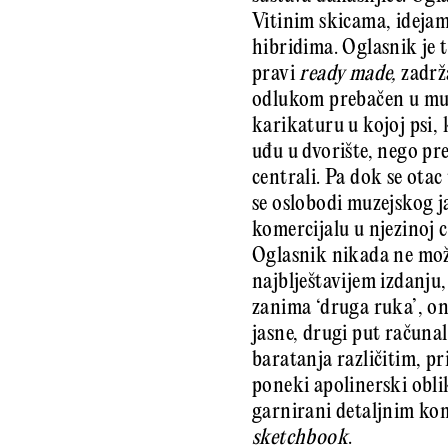
Vitinim skicama, idejama
hibridima. Oglasnik je 
pravi
ready made,
zadrža
odlukom prebačen u muze
karikaturu u kojoj psi, 
uđu u dvorište, nego pr
centrali. Pa dok se otac
se oslobodi muzejskog ja
komercijalu u njezinoj c
Oglasnik nikada ne može
najblještavijem izdanj
zanima ‘druga ruka’, on
jasne, drugi put računal
baratanja različitim, pr
poneki apolinerski obli
garnirani detaljnim ko
sketchbook
.