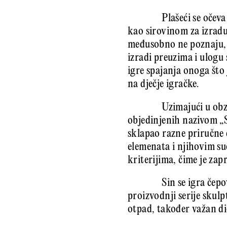
Plašeći se oče
kao sirovinom za izradu
međusobno ne poznaju, p
izradi preuzima i ulogu 
igre spajanja onoga što 
na dječje igračke.
Uzimajući u obzi
objedinjenih nazivom „S
sklapao razne priručne 
elemenata i njihovim su
kriterijima, čime je zap
Sin se igra če
proizvodnji serije skulp
otpad, također važan d