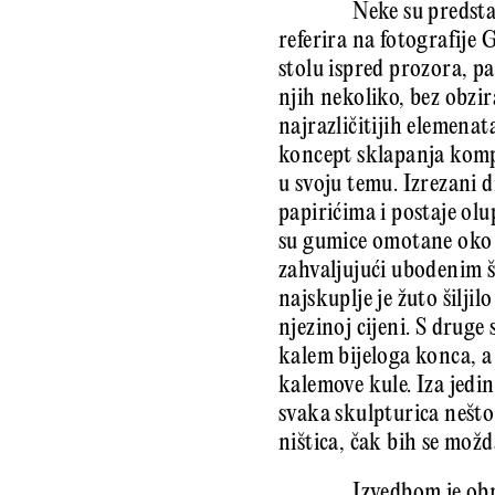
Neke su predsta
referira na fotografije 
stolu ispred prozora, p
njih nekoliko, bez obzi
najrazličitijih elemenat
koncept sklapanja komp
u svoju temu. Izrezani 
papirićima i postaje o
su gumice omotane oko 
zahvaljujući ubodenim š
najskuplje je žuto šiljil
njezinoj cijeni. S druge 
kalem bijeloga konca, a
kalemove kule. Iza jedin
svaka skulpturica nešto 
ništica, čak bih se možd
Izvedbom je ob