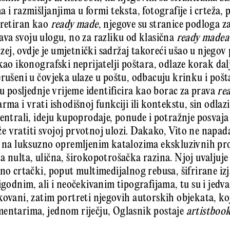
 i razmišljanjima u formi teksta, fotografije i crteža,
tretiran kao
ready made
, njegove su stranice podloga za
va svoju ulogu, no za razliku od klasična
ready madea
j, ovdje je umjetnički sadržaj takoreći ušao u njegov 
kao ikonografski neprijatelji poštara, odlaze korak dal
erušeni u čovjeka ulaze u poštu, odbacuju krinku i poš
 u posljednje vrijeme identificira kao borac za prava
re
rma i vrati ishodišnoj funkciji ili kontekstu, sin odlaz
entrali, ideju kupoprodaje, ponude i potražnje posvaja 
 vratiti svojoj prvotnoj ulozi. Dakako, Vito ne napad
u, na luksuzno opremljenim katalozima ekskluzivnih pr
a nulta, ulična, širokopotrošačka razina. Njoj uvaljuj
no crtački, poput multimedijalnog rebusa, šifrirane iz
igodnim, ali i neočekivanim tipografijama, tu su i jedva 
kovani, zatim portreti njegovih autorskih objekata, koj
mentarima, jednom riječju, Oglasnik postaje
artistboo