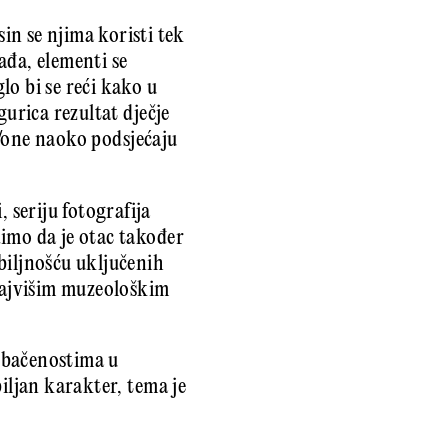
 sin se njima koristi tek
ađa, elementi se
lo bi se reći kako u
gurica rezultat dječje
ni/one naoko podsjećaju
 seriju fotografija
imo da je otac također
biljnošću uključenih
 najvišim muzeološkim
dbačenostima u
iljan karakter, tema je