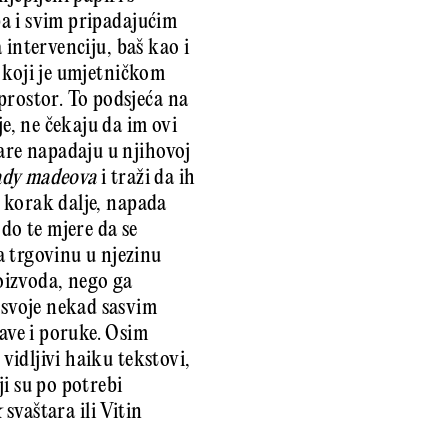
 pa i svim pripadajućim
 intervenciju, baš kao i
koji je umjetničkom
prostor. To podsjeća na
je, ne čekaju da im ovi
tare napadaju u njihovoj
ady madeova
i traži da ih
i korak dalje, napada
do te mjere da se
a trgovinu u njezinu
oizvoda, nego ga
e svoje nekad sasvim
jave i poruke. Osim
vidljivi haiku tekstovi,
i su po potrebi
k
svaštara ili Vitin