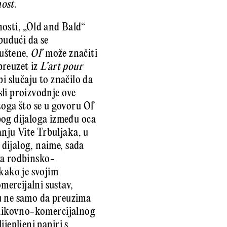
nost
.
nosti, „Old and Bald“
 budući da se
puštene,
Ol’
može značiti
preuzet iz
L’art pour
i slučaju to značilo da
sli proizvodnje ove
oga što se u govoru Ol’
bog dijaloga između oca
anju Vite Trbuljaka, u
 dijalog, naime, sada
ova rodbinsko-
kako je svojim
mercijalni sustav,
nju ne samo da preuzima
a likovno-komercijalnog
jepljeni papiri s