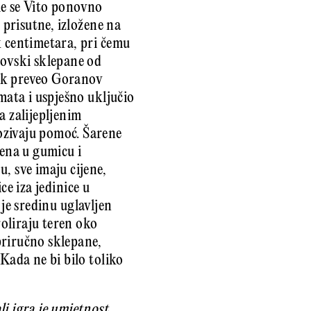
me se Vito ponovno
 prisutne, izložene na
k centimetara, pri čemu
novski sklepane od
ezik preveo Goranov
mata i uspješno uključio
a zalijepljenim
ozivaju pomoć. Šarene
ena u gumicu i
, sve imaju cijene,
ice iza jedinice u
u je sredinu uglavljen
oliraju teren oko
 priručno sklepane,
Kada ne bi bilo toliko
li igra je umjetnost
,