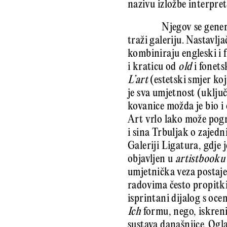
nazivu izložbe interpre
Njegov se gener
traži galeriju. Nastavlja
kombiniraju engleski i f
i kraticu od
old
i fonets
L’art
(estetski smjer koj
je sva umjetnost (uključ
kovanice možda je bio i
Art vrlo lako može pogr
i sina Trbuljak o zajedn
Galeriji Ligatura, gdje 
objavljen u
artistbooku
umjetnička veza postaje
radovima često propitkiv
isprintani dijalog s oce
Ich
formu, nego, iskreni
sustava današnjice. Ogl