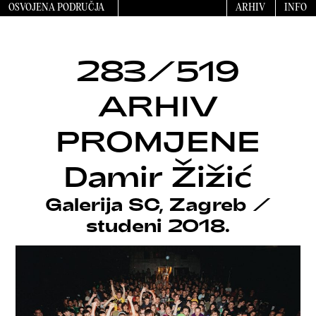
OSVOJENA PODRUČJA
ARHIV
INFO
283/519
ARHIV
PROMJENE
Damir Žižić
Galerija SC, Zagreb
/
studeni 2018.