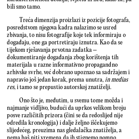
bili smo tamo.
Treća dimenzija proizlazi iz pozicije fotografa,
posredstvom njegova kadra nalazimo se usred
zbivanja, to nisu fotografije koje tek informiraju o
događaju, one ga portretiraju iznutra. Kao da se
tijekom rješavanja prvotna zadatka –
dokumentiranje događanja zbog korištenja tih
materijala u razne informativno propagandno
arhivske svrhe, već dobrano upoznao sa sadržajem i
napravio još jedan korak, prema unutra,
in medias
res
, i tamo se prepustio autorskoj znatiželji.
Ono što je, međutim, u svemu tome možda i
najmanje vidljivo, budući da uprkos velikom broju
posve različitih prizora (čini se da redoslijed nije
odredila kronologija) i dalje željno iščekujemo
slijedećeg, preuzima nas gledalačka znatiželja, a
nema baš niti vremena da ih stignemo pomno