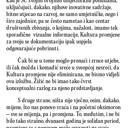
kad je SC svojim brojnim umjetničkim ponudama,
uključujući, dakako, njihove inovativne sadržaje,
bitno utjecao na razvoj, ne samo umjetničke, nego i
šire zajednice, pa se često nametao i kao centar
društvenih zbivanja, o kojima, nažalost, imamo tek
sporadične vizualne informacije, Kultura promjene
za svoju se dokumentaciju ipak uspjela
odgovarajuće pobrinuti.
Čak bi se u tome moglo pronaći i zrnce utjehe,
ili čak možda i komadić sreće u sveopćoj nesreći, da
Kultura promjene nije eliminirana, ne bismo vidjeli
ovu izložbu, Žižić ne bi imao tako čvrst
konceptualni razlog za njeno predstavljanje.
S druge strane, ništa nije vječno, osim, dakako,
mijene, što nas ponovo vraća i na početni oksimoron
– sve se mijenja, pa i promjena. To, međutim, i ne bi
bilo tako strašno, dvanaest godina je solidan period,