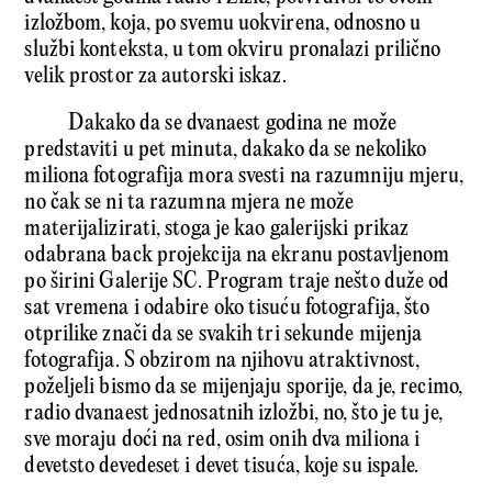
izložbom, koja, po svemu uokvirena, odnosno u
službi konteksta, u tom okviru pronalazi prilično
velik prostor za autorski iskaz.
Dakako da se dvanaest godina ne može
predstaviti u pet minuta, dakako da se nekoliko
miliona fotografija mora svesti na razumniju mjeru,
no čak se ni ta razumna mjera ne može
materijalizirati, stoga je kao galerijski prikaz
odabrana back projekcija na ekranu postavljenom
po širini Galerije SC. Program traje nešto duže od
sat vremena i odabire oko tisuću fotografija, što
otprilike znači da se svakih tri sekunde mijenja
fotografija. S obzirom na njihovu atraktivnost,
poželjeli bismo da se mijenjaju sporije, da je, recimo,
radio dvanaest jednosatnih izložbi, no, što je tu je,
sve moraju doći na red, osim onih dva miliona i
devetsto devedeset i devet tisuća, koje su ispale.