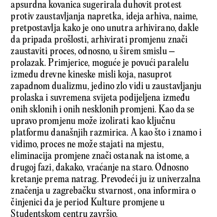
apsurdna kovanica sugerirala duhovit protest
protiv zaustavljanja napretka, ideja arhiva, naime,
pretpostavlja kako je ono unutra arhivirano, dakle
da pripada prošlosti, arhivirati promjenu znači
zaustaviti proces, odnosno, u širem smislu –
prolazak. Primjerice, moguće je povući paralelu
između drevne kineske misli koja, nasuprot
zapadnom dualizmu, jedino zlo vidi u zaustavljanju
prolaska i suvremena svijeta podijeljena između
onih sklonih i onih nesklonih promjeni. Kao da se
upravo promjenu može izolirati kao ključnu
platformu današnjih razmirica. A kao što i znamo i
vidimo, proces ne može stajati na mjestu,
eliminacija promjene znači ostanak na istome, a
drugoj fazi, dakako, vraćanje na staro. Odnosno
kretanje prema natrag. Prevodeći ju iz univerzalna
značenja u zagrebačku stvarnost, ona informira o
činjenici da je period Kulture promjene u
Studentskom centru završio.