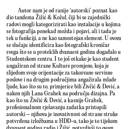
Autor nam je od ranije ‘autorski’ poznat kao
dio tandema Žižić & Kožul, čiji bi se zajednički
radovi mogli kategorizirati kao instalacije u kojima
se fotografija ponekad možda i pojavi, ali i tada je
tek u funkciji, a ne kao samostojan element. U ovom
se slučaju identificira kao fotografski kroničar
svega što se u proteklih dvanaest godina događalo u
Studentskom centru. I to još otkako je kao student
angažiran od strane Kulture promjene, koja je
slijedom svoje orijentacije za takozvane servisne
poslove i na drugim područjima angažirala mlade
ljude, kao što su to, primjerice bili Živčić & Dević, a
nakon njih Lana Grahek na području dizajna. Pa
kao što su Živčić & Dević, a kasnije Grahek,
profesionalnom rješavanju zadatka pristupili
autorski – njihova je inovativnost od strane struke
potvrđena izložbama u HDD-u, tako je to tijekom
dvanaest godina radio i Žižić, potvrdivši to ovom