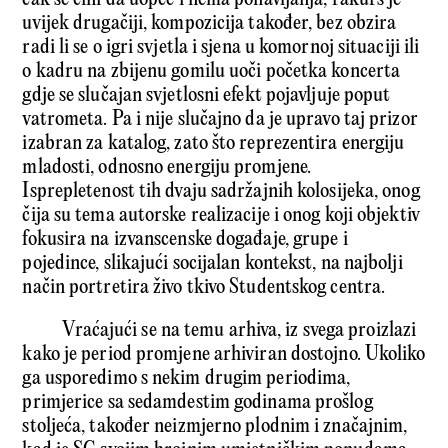
uvijek drugačiji, kompozicija također, bez obzira
radi li se o igri svjetla i sjena u komornoj situaciji ili
o kadru na zbijenu gomilu uoči početka koncerta
gdje se slučajan svjetlosni efekt pojavljuje poput
vatrometa. Pa i nije slučajno da je upravo taj prizor
izabran za katalog, zato što reprezentira energiju
mladosti, odnosno energiju promjene.
Isprepletenost tih dvaju sadržajnih kolosijeka, onog
čija su tema autorske realizacije i onog koji objektiv
fokusira na izvanscenske događaje, grupe i
pojedince, slikajući socijalan kontekst, na najbolji
način portretira živo tkivo Studentskog centra.
Vraćajući se na temu arhiva, iz svega proizlazi
kako je period promjene arhiviran dostojno. Ukoliko
ga usporedimo s nekim drugim periodima,
primjerice sa sedamdestim godinama prošlog
stoljeća, također neizmjerno plodnim i značajnim,