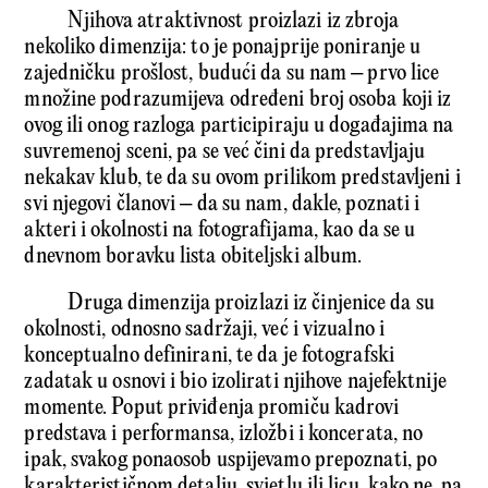
Njihova atraktivnost proizlazi iz zbroja
nekoliko dimenzija: to je ponajprije poniranje u
zajedničku prošlost, budući da su nam – prvo lice
množine podrazumijeva određeni broj osoba koji iz
ovog ili onog razloga participiraju u događajima na
suvremenoj sceni, pa se već čini da predstavljaju
nekakav klub, te da su ovom prilikom predstavljeni i
svi njegovi članovi – da su nam, dakle, poznati i
akteri i okolnosti na fotografijama, kao da se u
dnevnom boravku lista obiteljski album.
Druga dimenzija proizlazi iz činjenice da su
okolnosti, odnosno sadržaji, već i vizualno i
konceptualno definirani, te da je fotografski
zadatak u osnovi i bio izolirati njihove najefektnije
momente. Poput priviđenja promiču kadrovi
predstava i performansa, izložbi i koncerata, no
ipak, svakog ponaosob uspijevamo prepoznati, po
karakterističnom detalju, svjetlu ili licu, kako ne, pa