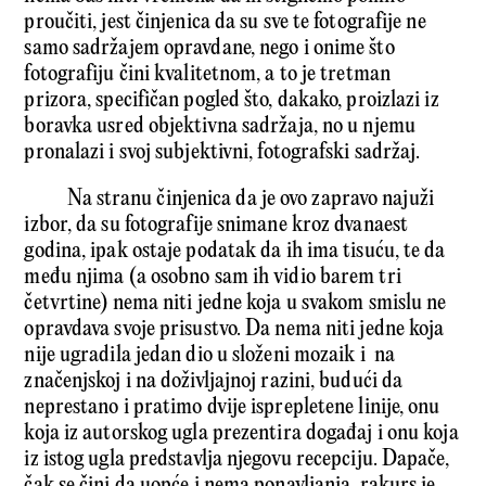
proučiti, jest činjenica da su sve te fotografije ne
samo sadržajem opravdane, nego i onime što
fotografiju čini kvalitetnom, a to je tretman
prizora, specifičan pogled što, dakako, proizlazi iz
boravka usred objektivna sadržaja, no u njemu
pronalazi i svoj subjektivni, fotografski sadržaj.
Na stranu činjenica da je ovo zapravo najuži
izbor, da su fotografije snimane kroz dvanaest
godina, ipak ostaje podatak da ih ima tisuću, te da
među njima (a osobno sam ih vidio barem tri
četvrtine) nema niti jedne koja u svakom smislu ne
opravdava svoje prisustvo. Da nema niti jedne koja
nije ugradila jedan dio u složeni mozaik i na
značenjskoj i na doživljajnoj razini, budući da
neprestano i pratimo dvije isprepletene linije, onu
koja iz autorskog ugla prezentira događaj i onu koja
iz istog ugla predstavlja njegovu recepciju. Dapače,
čak se čini da uopće i nema ponavljanja, rakurs je