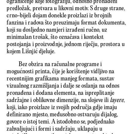
ograničenje koje fotografiju, odnosno pronađeni
predložak, pretvara u likovni motiv. S druge strane,
crno-bijeli dojam donekle proizlazi iz brojnih
fanzina i radova što preuzimaju format dokumenta,
koji su dosljedno namjeri izrađeni ručno, uz
minimalan trošak, što označava i kontekst
postojanja i proizvodnje, jednom riječju, prostora u
kojem Lišnjić djeluje.
Bez obzira na računalne programe i
mogućnosti printa, čije je korištenje vidljivo na
recentnijim grafikama manjeg formata, sustav
vizualnog razmišljanja i dalje se oslanja na odnos
pronađena i dodana elementa, na ispreplitanje
sadržajne i oblikovne dimenzije, na slojeve ili
layere
,
koji, iako proizlaze iz svojih područja gdje imaju
definirano mjesto, međusobno ostvaruju dijalog,
govore o istoj temi. A istodobno se, podjednako
zahvaljujući i formi i sadržaju, uklapaju u