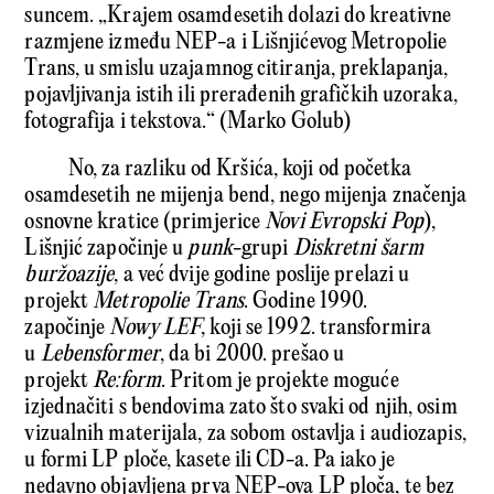
suncem. „Krajem osamdesetih dolazi do kreativne
razmjene između NEP-a i Lišnjićevog Metropolie
Trans, u smislu uzajamnog citiranja, preklapanja,
pojavljivanja istih ili prerađenih grafičkih uzoraka,
fotografija i tekstova.“ (Marko Golub)
No, za razliku od Kršića, koji od početka
osamdesetih ne mijenja bend, nego mijenja značenja
osnovne kratice (primjerice
Novi Evropski Pop
),
Lišnjić započinje u
punk
-grupi
Diskretni šarm
buržoazije
, a već dvije godine poslije prelazi u
projekt
Metropolie Trans
. Godine 1990.
započinje
Nowy LEF
, koji se 1992. transformira
u
Lebensformer
, da bi 2000. prešao u
projekt
Re:form
. Pritom je projekte moguće
izjednačiti s bendovima zato što svaki od njih, osim
vizualnih materijala, za sobom ostavlja i audiozapis,
u formi LP ploče, kasete ili CD-a. Pa iako je
nedavno objavljena prva NEP-ova LP ploča, te bez