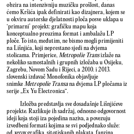
obzira na intenzivniju muzičku prošlost, danas
ćemo Kršića ipak definirati kao dizajnera, kojem se
u okviru autorske djelatnosti ploča posve uklapa u
‘primarni’ projekt: grafičku mapu koja
konceptualno preuzima format i ambalažu LP
ploče. To isto, međutim, ne bismo mogli primijeniti
na Lišnjića, koji neprestano sjedi na dvjema
stolicama. Primjerice,
Metropolie Trans
izlaže na
nekoliko samostalnih i grupnih izložaba u Osijeku,
Zagrebu, Novom Sadu i Rijeci, a 2010. i 2013.
slovenski izdavač Monofonika objavljuje
snimke
Metropolie Transa
na dvjema LP pločama iz
serije „Ex Yu Electronica“.
Izložba predstavlja sve dosadašnje Lišnjićeve
projekte. Razlikuje ih sadržaj, odnosno odgovornost
ideji koja stoji iza pojedina naziva, a povezuju
izvedbeni formati kojima se svi podjednako služe:
od
xerox
grafika, sitotiskanih plakata, fanzina,