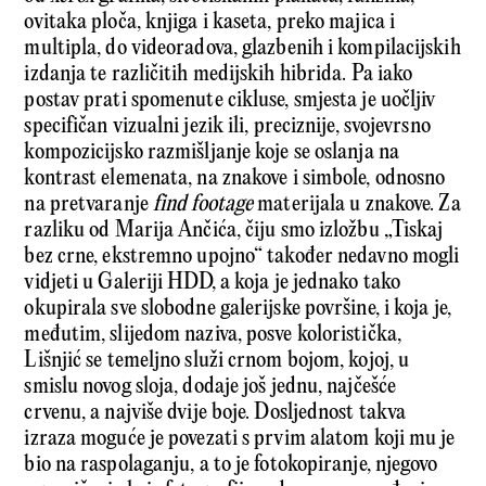
ovitaka ploča, knjiga i kaseta, preko majica i
multipla, do videoradova, glazbenih i kompilacijskih
izdanja te različitih medijskih hibrida. Pa iako
postav prati spomenute cikluse, smjesta je uočljiv
specifičan vizualni jezik ili, preciznije, svojevrsno
kompozicijsko razmišljanje koje se oslanja na
kontrast elemenata, na znakove i simbole, odnosno
na pretvaranje
find footage
materijala u znakove. Za
razliku od Marija Ančića, čiju smo izložbu „Tiskaj
bez crne, ekstremno upojno“ također nedavno mogli
vidjeti u Galeriji HDD, a koja je jednako tako
okupirala sve slobodne galerijske površine, i koja je,
međutim, slijedom naziva, posve koloristička,
Lišnjić se temeljno služi crnom bojom, kojoj, u
smislu novog sloja, dodaje još jednu, najčešće
crvenu, a najviše dvije boje. Dosljednost takva
izraza moguće je povezati s prvim alatom koji mu je
bio na raspolaganju, a to je fotokopiranje, njegovo