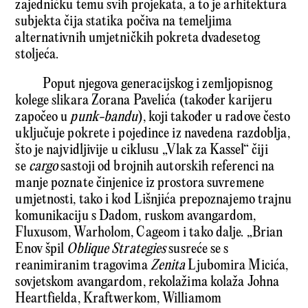
zajedničku temu svih projekata, a to je arhitektura
subjekta čija statika počiva na temeljima
alternativnih umjetničkih pokreta dvadesetog
stoljeća.
Poput njegova generacijskog i zemljopisnog
kolege slikara Zorana Pavelića (također karijeru
započeo u
punk-bandu
), koji također u radove često
uključuje pokrete i pojedince iz navedena razdoblja,
što je najvidljivije u ciklusu „Vlak za Kassel“ čiji
se
cargo
sastoji od brojnih autorskih referenci na
manje poznate činjenice iz prostora suvremene
umjetnosti, tako i kod Lišnjića prepoznajemo trajnu
komunikaciju s Dadom, ruskom avangardom,
Fluxusom, Warholom, Cageom i tako dalje. „Brian
Enov špil
Oblique Strategies
susreće se s
reanimiranim tragovima
Zenita
Ljubomira Micića,
sovjetskom avangardom, rekolažima kolaža Johna
Heartfielda, Kraftwerkom, Williamom