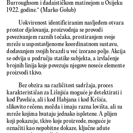
Burroughsom i dadaističkom matinejom u Osijeku
1922. godine.“ (Marko Golub)
Uokvirenost identificiranim nasljeđem otvara
prostor djelovanja, proizvodnja se provodi
povezivanjem raznih točaka, prostiranjem svoje
mreže u uspostavljenome koordinatnom sustavu,
dodavanjem svojih brazdi u već izorano polje. Akcija
se odvija u području statike subjekta, a izvlačenje
brojnih linija koje povezuju njegove noseće elemente
proizvodi tkivo.
Bez obzira na različitost sadržaja, proces
karakterističan za Lišnjića moguće je detektirati i
kod Pavelića, ali i kod Habjana i kod Kršića,
slikovito rečeno, možda i imaju razna lovišta, ali su
mreže kojima hvataju jednako ispletene. A plijen
koji pokazuju, tkivo koje proizvode, moguće je
označiti kao nepobitne dokaze, ključne adute