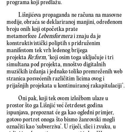
programa koji predlažu.
Lišnjićeva propaganda ne računa na masovne
medije, obraća se deklariranoj manjini, određenom
broju onih koji otpočetka prate
metamorfoze
Lebensformera
i znaju da je
konstruktivistički poliptih s pridruženim
manifestom tek vrh ledenog brijega
projekta
Re:form
, ‘koji osim toga uključuje i tri
simultana pod projekta, mnoštvo digitalnih
muzičkih izdanja i jednako toliko premreženih web
stranica posvećenih različitim licima ovog i
prijašnjih projekata u kontinuiranoj rakapitulaciji’.
Oni pak, koji tek ovom izložbom ulaze u
prostor što ga Lišnjić već četrdeset godina
ispunjava, prepoznat će ga kao ogledni primjer,
gotovo portret onoga što bismo žanrovski mogli
označiti kao ‘subverziva’. U riječi, slici i zvuku, u