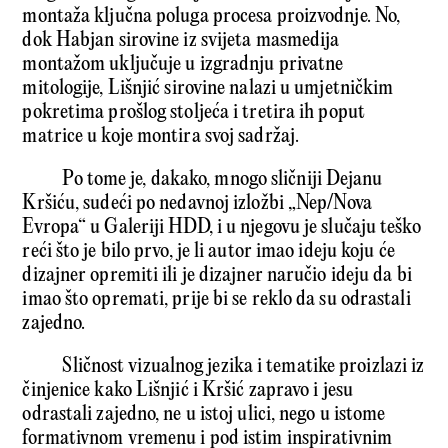
montaža ključna poluga procesa proizvodnje. No,
dok Habjan sirovine iz svijeta masmedija
montažom uključuje u izgradnju privatne
mitologije, Lišnjić sirovine nalazi u umjetničkim
pokretima prošlog stoljeća i tretira ih poput
matrice u koje montira svoj sadržaj.
Po tome je, dakako, mnogo sličniji Dejanu
Kršiću, sudeći po nedavnoj izložbi „Nep/Nova
Evropa“ u Galeriji HDD, i u njegovu je slučaju teško
reći što je bilo prvo, je li autor imao ideju koju će
dizajner opremiti ili je dizajner naručio ideju da bi
imao što opremati, prije bi se reklo da su odrastali
zajedno.
Sličnost vizualnog jezika i tematike proizlazi iz
činjenice kako Lišnjić i Kršić zapravo i jesu
odrastali zajedno, ne u istoj ulici, nego u istome
formativnom vremenu i pod istim inspirativnim