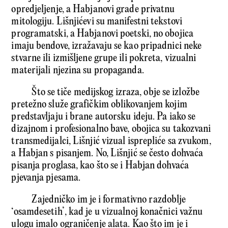
opredjeljenje, a Habjanovi grade privatnu
mitologiju. Lišnjićevi su manifestni tekstovi
programatski, a Habjanovi poetski, no obojica
imaju bendove, izražavaju se kao pripadnici neke
stvarne ili izmišljene grupe ili pokreta, vizualni
materijali njezina su propaganda.
Što se tiče medijskog izraza, obje se izložbe
pretežno služe grafičkim oblikovanjem kojim
predstavljaju i brane autorsku ideju. Pa iako se
dizajnom i profesionalno bave, obojica su takozvani
transmedijalci, Lišnjić vizual isprepliće sa zvukom,
a Habjan s pisanjem. No, Lišnjić se često dohvaća
pisanja proglasa, kao što se i Habjan dohvaća
pjevanja pjesama.
Zajedničko im je i formativno razdoblje
‘osamdesetih’, kad je u vizualnoj konačnici važnu
ulogu imalo ograničenje alata. Kao što im je i