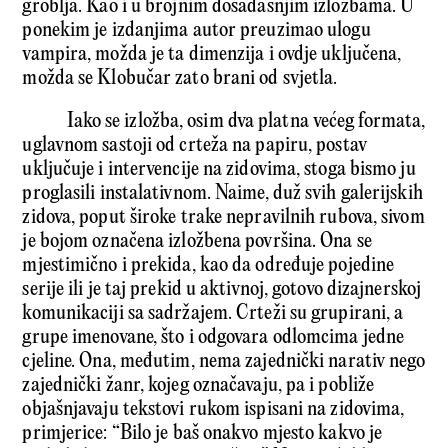
groblja. Kao i u brojnim dosadašnjim izložbama. U
ponekim je izdanjima autor preuzimao ulogu
vampira, možda je ta dimenzija i ovdje uključena,
možda se Klobučar zato brani od svjetla.
Iako se izložba, osim dva platna većeg formata,
uglavnom sastoji od crteža na papiru, postav
uključuje i intervencije na zidovima, stoga bismo ju
proglasili instalativnom. Naime, duž svih galerijskih
zidova, poput široke trake nepravilnih rubova, sivom
je bojom označena izložbena površina. Ona se
mjestimično i prekida, kao da određuje pojedine
serije ili je taj prekid u aktivnoj, gotovo dizajnerskoj
komunikaciji sa sadržajem. Crteži su grupirani, a
grupe imenovane, što i odgovara odlomcima jedne
cjeline. Ona, međutim, nema zajednički narativ nego
zajednički žanr, kojeg označavaju, pa i pobliže
objašnjavaju tekstovi rukom ispisani na zidovima,
primjerice: “Bilo je baš onakvo mjesto kakvo je