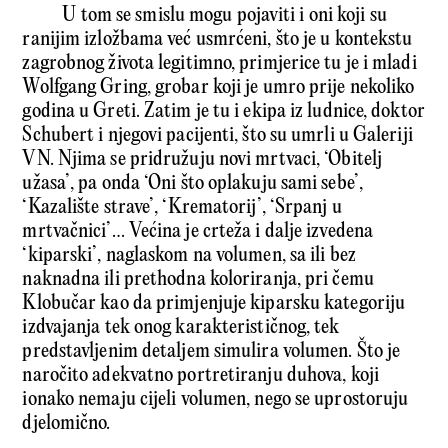
U tom se smislu mogu pojaviti i oni koji su
ranijim izložbama već usmrćeni, što je u kontekstu
zagrobnog života legitimno, primjerice tu je i mladi
Wolfgang Gring, grobar koji je umro prije nekoliko
godina u Greti. Zatim je tu i ekipa iz ludnice, doktor
Schubert i njegovi pacijenti, što su umrli u Galeriji
VN. Njima se pridružuju novi mrtvaci, ‘Obitelj
užasa’, pa onda ‘Oni što oplakuju sami sebe’,
‘Kazalište strave’, ‘Krematorij’, ‘Srpanj u
mrtvačnici’… Većina je crteža i dalje izvedena
‘kiparski’, naglaskom na volumen, sa ili bez
naknadna ili prethodna koloriranja, pri čemu
Klobučar kao da primjenjuje kiparsku kategoriju
izdvajanja tek onog karakterističnog, tek
predstavljenim detaljem simulira volumen. Što je
naročito adekvatno portretiranju duhova, koji
ionako nemaju cijeli volumen, nego se uprostoruju
djelomično.