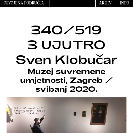
OSVOJENA PODRUČJA
ARHIV
INFO
340/519
3 UJUTRO
Sven Klobučar
Muzej suvremene
umjetnosti, Zagreb
/
svibanj 2020.