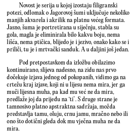
Novost je serija u kojoj izostaju filigranski
potezi, odlomak o Jagorovoj šumi uključuje nekoliko
manjih akvarela i akrilik na platnu većeg formata.
Jasno, šuma je portretirana u siječnju, stabla su
gola, magla je eliminirala bilo kakvu boju, nema
lišća, nema ptičica, blijedo je i jezivo, onako kako se i
priliči, tu je i mrtvački sanduk. A u daljini još jedan.
Pod pretpostavkom da izložbu obilazimo
kontinuirano, slijeva nadesno, na zidu nas prvo
dočekuje izjava jednog od pokopanih, vidimo ga na
crtežu kraj izjave, koji ni u lijesu nema mira, jer ga
muči lijesna muha, pa kad mu već ne da mira,
predlaže joj da prijeđu na ‘ti’. S druge strane je
tamnosivo platno apstraktna sadržaja, možda
predstavlja tamu, oluju, crnu jamu, mračno nebo ili
ono što dotični gleda dok mu vječna muha ne da
mira.