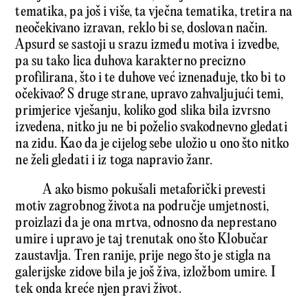
tematika, pa još i više, ta vječna tematika, tretira na
neočekivano izravan, reklo bi se, doslovan način.
Apsurd se sastoji u srazu između motiva i izvedbe,
pa su tako lica duhova karakterno precizno
profilirana, što i te duhove već iznenađuje, tko bi to
očekivao? S druge strane, upravo zahvaljujući temi,
primjerice vješanju, koliko god slika bila izvrsno
izvedena, nitko ju ne bi poželio svakodnevno gledati
na zidu. Kao da je cijelog sebe uložio u ono što nitko
ne želi gledati i iz toga napravio žanr.
A ako bismo pokušali metaforički prevesti
motiv zagrobnog života na područje umjetnosti,
proizlazi da je ona mrtva, odnosno da neprestano
umire i upravo je taj trenutak ono što Klobučar
zaustavlja. Tren ranije, prije nego što je stigla na
galerijske zidove bila je još živa, izložbom umire. I
tek onda kreće njen pravi život.