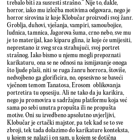
trebalo biti za susresti strašno.” Nije to, dakle,
horror, iako mu izložba motivima odgovara, nego je
horror sirovina iz koje Klobučar proizvodi svoj žanr.
Groblja, duhovi, vješanja, vampiri, samoubojice,
ludnica, tamnica, Jagorova šuma, crno nebo, sve mu
je to materijal, kao kiparu glina, iz koje će umijesiti,
neprestano iz sveg srca strahujući, svoj portret
strašnog. Iako bismo u njemu mogli prepoznati
karikaturu, ona se ne odnosi na ismijavanje onoga
što ljude plaši, niti se ruga žanru horrora, štoviše,
nedvojbeno ga glorificira, no, opsesivno se baveći
vječnom temom Tanatosa, Erosom oblikovanja
portretira tu opsesiju. Ali ne tako da ju karikira,
nego ju promovira u sadržajnu platformu koja već
sama po sebi unutra propušta ili ne propušta
motive. Oni su izvedbeno apsolutno uvjerljivi,
Klobučar je crtački majstor, pa tek kad se to sve
zbroji, tek tada dolazimo do karikature konteksta,
u kojem se nalazi i on sam, u kojem se dotična