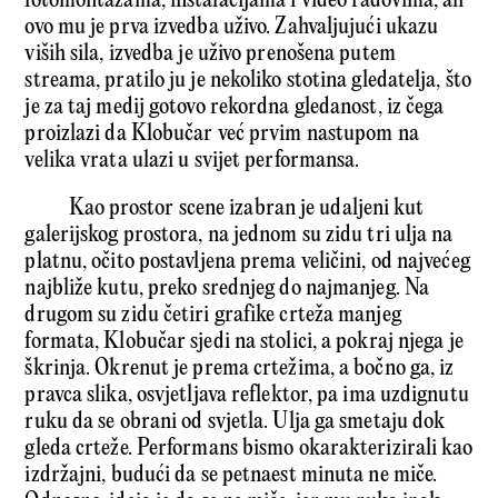
fotomontažama, instalacijama i video radovima, ali
ovo mu je prva izvedba uživo. Zahvaljujući ukazu
viših sila, izvedba je uživo prenošena putem
streama, pratilo ju je nekoliko stotina gledatelja, što
je za taj medij gotovo rekordna gledanost, iz čega
proizlazi da Klobučar već prvim nastupom na
velika vrata ulazi u svijet performansa.
Kao prostor scene izabran je udaljeni kut
galerijskog prostora, na jednom su zidu tri ulja na
platnu, očito postavljena prema veličini, od najvećeg
najbliže kutu, preko srednjeg do najmanjeg. Na
drugom su zidu četiri grafike crteža manjeg
formata, Klobučar sjedi na stolici, a pokraj njega je
škrinja. Okrenut je prema crtežima, a bočno ga, iz
pravca slika, osvjetljava reflektor, pa ima uzdignutu
ruku da se obrani od svjetla. Ulja ga smetaju dok
gleda crteže. Performans bismo okarakterizirali kao
izdržajni, budući da se petnaest minuta ne miče.