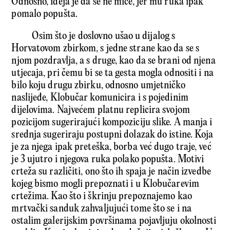
Odnosno, ideja je da se ne miče, jer mu ruka ipak
pomalo popušta.
Osim što je doslovno ušao u dijalog s
Horvatovom zbirkom, s jedne strane kao da se s
njom pozdravlja, a s druge, kao da se brani od njena
utjecaja, pri čemu bi se ta gesta mogla odnositi i na
bilo koju drugu zbirku, odnosno umjetničko
naslijeđe, Klobučar komunicira i s pojedinim
dijelovima. Najvećem platnu replicira svojom
pozicijom sugerirajući kompoziciju slike. A manja i
srednja sugeriraju postupni dolazak do istine. Koja
je za njega ipak preteška, borba već dugo traje, već
je 3 ujutro i njegova ruka polako popušta. Motivi
crteža su različiti, ono što ih spaja je način izvedbe
kojeg bismo mogli prepoznati i u Klobučarevim
crtežima. Kao što i škrinju prepoznajemo kao
mrtvački sanduk zahvaljujući tome što se i na
ostalim galerijskim površinama pojavljuju okolnosti