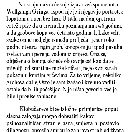
Na kraju nas dočekuje izjava već spomenuta
Wolfganga Gringa. Ispod nje je i njegov je portret, s
lopatom u ruci, bez lica. U titlu na donjoj strani
crteža piše da u trenutku poziranja ima 46 godina,
a da grobove kopa već četristo godina. I, kako veli,
svake osme nedjelje između proljeća i jeseni oko
podne otvara Ingin grob, konopom ju ispod pazuha
izvlači van i pere ju vodom iz crijeva. Ona se,
obješena o konop, okreće oko svoje osi kao da se
migolji, od smrti ne može kričati, nego svoj strah
pokazuju krutim grčevima. Za to vrijeme, nekoliko
grobova dalje, Otto je sam izašao i krenuo vaditi
ostale da bi ih počešljao. Nije ništa govorio, već je
bilo i previše sablasno.
Klobučareve bi se izložbe, primjerice, poput
slasna zalogaja mogao dohvatiti kakav
psihoanalitičar, stvar je jasna, smjesta bi postavio
dijagnozu, opsesija smrću je zapravo strah od života,