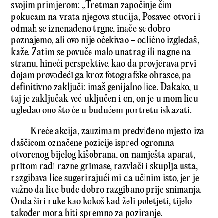
svojim primjerom: „Tretman započinje čim
pokucam na vrata njegova studija, Posavec otvori i
odmah se iznenađeno trgne, inače se dobro
poznajemo, ali ovo nije očekivao − odlično izgledaš,
kaže. Zatim se povuče malo unatrag ili nagne na
stranu, hineći perspektive, kao da provjerava prvi
dojam provodeći ga kroz fotografske obrasce, pa
definitivno zaključi: imaš genijalno lice. Dakako, u
taj je zaključak već uključen i on, on je u mom licu
ugledao ono što će u budućem portretu iskazati.
Kreće akcija, zauzimam predviđeno mjesto iza
daščicom označene pozicije ispred ogromna
otvorenog bijelog kišobrana, on namješta aparat,
pritom radi razne grimase, razvlači i skuplja usta,
razgibava lice sugerirajući mi da učinim isto, jer je
važno da lice bude dobro razgibano prije snimanja.
Onda širi ruke kao kokoš kad želi poletjeti, tijelo
također mora biti spremno za poziranje.