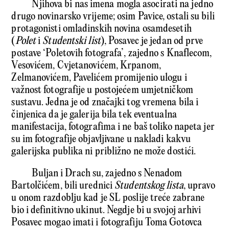
Njihova bi nas imena mogla asocirati na jedno
drugo novinarsko vrijeme; osim Pavice, ostali su bili
protagonisti omladinskih novina osamdesetih
(
Polet
i
Studentski list
), Posavec je jedan od prve
postave ‘Poletovih fotografa’, zajedno s Knaflecom,
Vesovićem, Cvjetanovićem, Krpanom,
Zelmanovićem, Pavelićem promijenio ulogu i
važnost fotografije u postojećem umjetničkom
sustavu. Jedna je od značajki tog vremena bila i
činjenica da je galerija bila tek eventualna
manifestacija, fotografima i ne baš toliko napeta jer
su im fotografije objavljivane u nakladi kakvu
galerijska publika ni približno ne može dostići.
Buljan i Drach su, zajedno s Nenadom
Bartolčićem, bili urednici
Studentskog lista
, upravo
u onom razdoblju kad je SL poslije treće zabrane
bio i definitivno ukinut. Negdje bi u svojoj arhivi
Posavec mogao imati i fotografiju Toma Gotovca