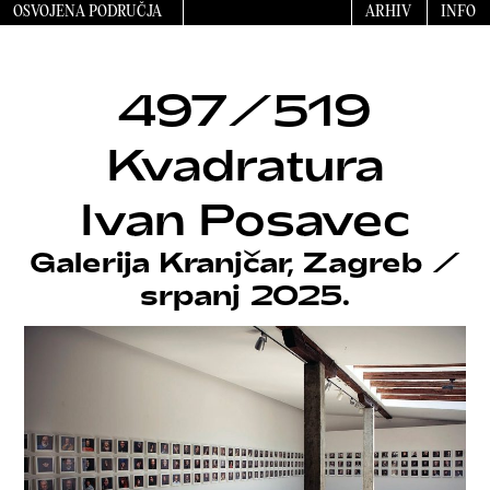
OSVOJENA PODRUČJA
ARHIV
INFO
497/519
Kvadratura
Ivan Posavec
Galerija Kranjčar, Zagreb
/
srpanj 2025.