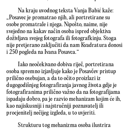
Na kraju uvodnog teksta Vanja Babić kaže:
„Posavec je promatrao njih, ali portretirane su
osobe promatrale i njega. Nipošto, naime, nije
svejedno na kakav način osoba ispred objektiva
doživljava svojeg fotografa ili fotografkinju. Stoga
nije pretjerano zaključiti da nam Kvadratura donosi
i 250 pogleda na Ivana Posavca.“
Iako neočekivano dobiva riječ, portretirana
osoba spremno izjavljuje kako je Posavčev pristup
prilično osebujan, a da to očito proizlazi iz
dugogodišnjeg fotografiranja javnog života gdje je
fotografiranima prilično važno da na fotografijama
ispadaju dobro, pa je razvio mehanizam kojim će ih,
kao najiskusniji i najstručniji poznavatelj ili
procjenitelj nečijeg izgleda, u to uvjeriti.
Strukturu tog mehanizma osoba ilustrira