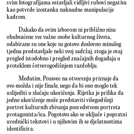
svim fotografijama ostavljali vidljivi rubovi negativa
kao potvrde izostanka naknadne manipulacije
kadrom.
Dakako da ovim izborom ni približno nisu
obuhvaćene sve važne osobe kulturnog života,
odabirane su one koje su gotovo doslovno minulog
tjedna predstavljale neki svoj sadržaj, stoga je ovaj
pregled istodobno i pregled značajnih događaja u
proteklom četverogodišnjem razdoblju.
Međutim, Posavec na otvorenju priznaje da
ovo možda i nije finale, nego da bi ono moglo tek
uslijediti u slučaju ukoričenja. Rijetka je prilika da
jedno ukoričenje može predstaviti višegodišnji
portret kulturnih zbivanja posredstvom portreta
protagonista/ica. Pogotovo ako se uključe i popratni
urednički tekstovi i u njihovim ih se djelatnostima
identificira.