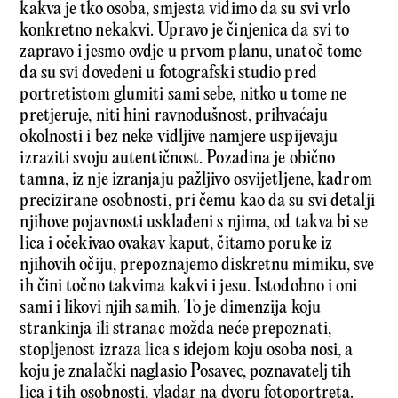
kakva je tko osoba, smjesta vidimo da su svi vrlo
konkretno nekakvi. Upravo je činjenica da svi to
zapravo i jesmo ovdje u prvom planu, unatoč tome
da su svi dovedeni u fotografski studio pred
portretistom glumiti sami sebe, nitko u tome ne
pretjeruje, niti hini ravnodušnost, prihvaćaju
okolnosti i bez neke vidljive namjere uspijevaju
izraziti svoju autentičnost. Pozadina je obično
tamna, iz nje izranjaju pažljivo osvijetljene, kadrom
precizirane osobnosti, pri čemu kao da su svi detalji
njihove pojavnosti usklađeni s njima, od takva bi se
lica i očekivao ovakav kaput, čitamo poruke iz
njihovih očiju, prepoznajemo diskretnu mimiku, sve
ih čini točno takvima kakvi i jesu. Istodobno i oni
sami i likovi njih samih. To je dimenzija koju
strankinja ili stranac možda neće prepoznati,
stopljenost izraza lica s idejom koju osoba nosi, a
koju je znalački naglasio Posavec, poznavatelj tih
lica i tih osobnosti, vladar na dvoru fotoportreta.