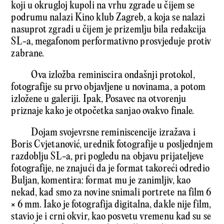
koji u okrugloj kupoli na vrhu zgrade u čijem se
podrumu nalazi Kino klub Zagreb, a koja se nalazi
nasuprot zgradi u čijem je prizemlju bila redakcija
SL-a, megafonom performativno prosvjeduje protiv
zabrane.
Ova izložba reminiscira ondašnji protokol,
fotografije su prvo objavljene u novinama, a potom
izložene u galeriji. Ipak, Posavec na otvorenju
priznaje kako je otpočetka sanjao ovakvo finale.
Dojam svojevrsne reminiscencije izražava i
Boris Cvjetanović, urednik fotografije u posljednjem
razdoblju SL-a, pri pogledu na objavu prijateljeve
fotografije, ne znajući da je format takoreći odredio
Buljan, komentira: format mu je zanimljiv, kao
nekad, kad smo za novine snimali portrete na film 6
× 6 mm. Iako je fotografija digitalna, dakle nije film,
stavio je i crni okvir, kao posvetu vremenu kad su se