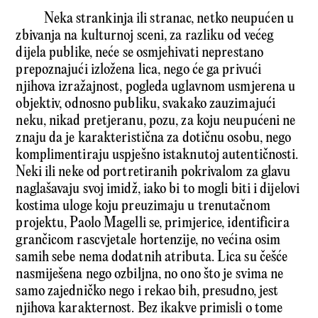
Neka strankinja ili stranac, netko neupućen u
zbivanja na kulturnoj sceni, za razliku od većeg
dijela publike, neće se osmjehivati neprestano
prepoznajući izložena lica, nego će ga privući
njihova izražajnost, pogleda uglavnom usmjerena u
objektiv, odnosno publiku, svakako zauzimajući
neku, nikad pretjeranu, pozu, za koju neupućeni ne
znaju da je karakteristična za dotičnu osobu, nego
komplimentiraju uspješno istaknutoj autentičnosti.
Neki ili neke od portretiranih pokrivalom za glavu
naglašavaju svoj imidž, iako bi to mogli biti i dijelovi
kostima uloge koju preuzimaju u trenutačnom
projektu, Paolo Magelli se, primjerice, identificira
grančicom rascvjetale hortenzije, no većina osim
samih sebe nema dodatnih atributa. Lica su češće
nasmiješena nego ozbiljna, no ono što je svima ne
samo zajedničko nego i rekao bih, presudno, jest
njihova karakternost. Bez ikakve primisli o tome