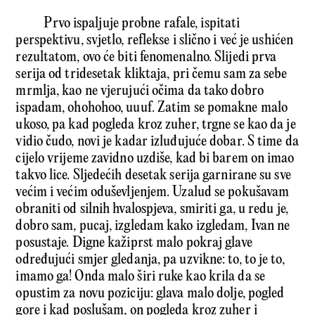
Prvo ispaljuje probne rafale, ispitati
perspektivu, svjetlo, reflekse i slično i već je ushićen
rezultatom, ovo će biti fenomenalno. Slijedi prva
serija od tridesetak kliktaja, pri čemu sam za sebe
mrmlja, kao ne vjerujući očima da tako dobro
ispadam, ohohohoo, uuuf. Zatim se pomakne malo
ukoso, pa kad pogleda kroz zuher, trgne se kao da je
vidio čudo, novi je kadar izluđujuće dobar. S time da
cijelo vrijeme zavidno uzdiše, kad bi barem on imao
takvo lice. Sljedećih desetak serija garnirane su sve
većim i većim oduševljenjem. Uzalud se pokušavam
obraniti od silnih hvalospjeva, smiriti ga, u redu je,
dobro sam, pucaj, izgledam kako izgledam, Ivan ne
posustaje. Digne kažiprst malo pokraj glave
određujući smjer gledanja, pa uzvikne: to, to je to,
imamo ga! Onda malo širi ruke kao krila da se
opustim za novu poziciju: glava malo dolje, pogled
gore i kad poslušam, on pogleda kroz zuher i